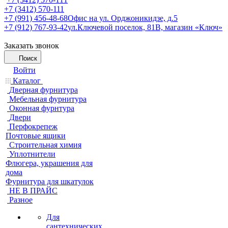
+7 (3412) 570-111
+7 (991) 456-48-68
Офис на ул. Орджоникидзе, д.5
+7 (912) 767-93-42
ул.Ключевой поселок, 81В, магазин «Ключ»
Заказать звонок
Поиск
Войти
Каталог
Дверная фурнитура
Мебельная фурнитура
Оконная фурнтура
Двери
Перфокрепеж
Почтовые ящики
Строительная химия
Уплотнители
Флюгера, украшения для
дома
Фурнитура для шкатулок
НЕ В ПРАЙС
Разное
Для
сантехнических