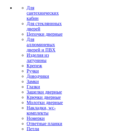
Для
сантехнических
кабин
Для стекляннных
дверей
Цепочки дверные
Для
аллюминевых
дверей и ПВХ
Изделия из
латунины
Крепеж
Ручки
Доводчики
Замки
Глазки
Защелки дверные
Крючки дверные
Молотки дверные
Накладки, wc-
комплекты
Номерки
Ответные планки
Петли