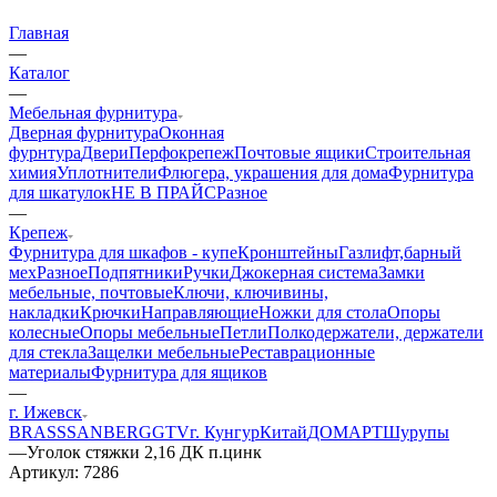
Главная
—
Каталог
—
Мебельная фурнитура
Дверная фурнитура
Оконная
фурнтура
Двери
Перфокрепеж
Почтовые ящики
Строительная
химия
Уплотнители
Флюгера, украшения для дома
Фурнитура
для шкатулок
НЕ В ПРАЙС
Разное
—
Крепеж
Фурнитура для шкафов - купе
Кронштейны
Газлифт,барный
мех
Разное
Подпятники
Ручки
Джокерная система
Замки
мебельные, почтовые
Ключи, ключивины,
накладки
Крючки
Направляющие
Ножки для стола
Опоры
колесные
Опоры мебельные
Петли
Полкодержатели, держатели
для стекла
Защелки мебельные
Реставрационные
материалы
Фурнитура для ящиков
—
г. Ижевск
BRASS
SANBERG
GTV
г. Кунгур
Китай
ДОМАРТ
Шурупы
—
Уголок стяжки 2,16 ДК п.цинк
Артикул:
7286