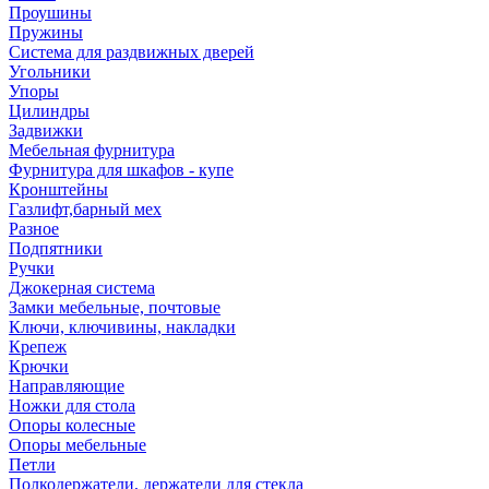
Проушины
Пружины
Система для раздвижных дверей
Угольники
Упоры
Цилиндры
Задвижки
Мебельная фурнитура
Фурнитура для шкафов - купе
Кронштейны
Газлифт,барный мех
Разное
Подпятники
Ручки
Джокерная система
Замки мебельные, почтовые
Ключи, ключивины, накладки
Крепеж
Крючки
Направляющие
Ножки для стола
Опоры колесные
Опоры мебельные
Петли
Полкодержатели, держатели для стекла