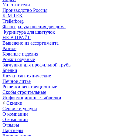
Уплотнители
Производство Россия
KIM TEK
Trellerborg
Флюгера, украшения для дома
Фурнитура для шкатулок
НЕ В ПРАЙС
Выведено из ассортимента
Разное
Кованые изделия
Рожки обувные
Заглушки для профильной трубы
Брелки
Лючки сантехнические
Печное литье
Решетки вентиляционные
Скобы строительные
Информационные таблички
Скидки
Сервис и услуги
О компании
О компании
Отзывы
Партнеры
Вопрос-ответ