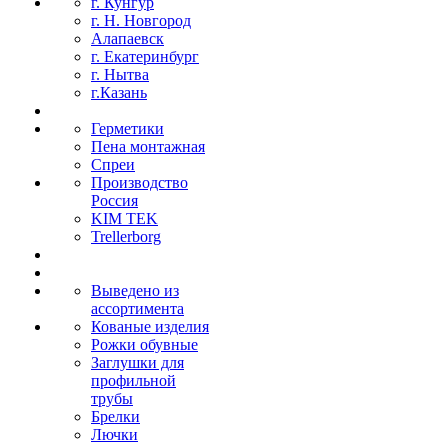
г. Кунгур
г. Н. Новгород
Алапаевск
г. Екатеринбург
г. Нытва
г.Казань
Герметики
Пена монтажная
Спреи
Производство
Россия
KIM TEK
Trellerborg
Выведено из
ассортимента
Кованые изделия
Рожки обувные
Заглушки для
профильной
трубы
Брелки
Лючки