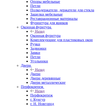
Опоры мебельные
Петли
Полкодержатели, держатели для стекла
Защелки мебельные
Реставрационные материалы
Фурнитура для ящиков
Оконная фурнтура
Назад
Оконная фурнтура
Комплекующие для пластиковых окон
Ручки
Задвижки
Замки
Петли
Угольники
Двери
Назад
Двери
Двери деревянные
Двери металлические
Перфокрепеж
Назад
Перфокрепеж
г. Кунгур
г. Н. Новгород