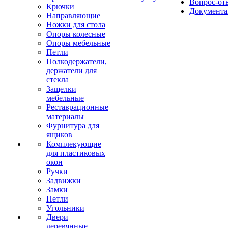
Вопрос-от
Крючки
Документа
Направляющие
Ножки для стола
Опоры колесные
Опоры мебельные
Петли
Полкодержатели,
держатели для
стекла
Защелки
мебельные
Реставрационные
материалы
Фурнитура для
ящиков
Комплекующие
для пластиковых
окон
Ручки
Задвижки
Замки
Петли
Угольники
Двери
деревянные