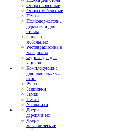
Ножки для стола
Опоры колесные
Опоры мебельные
Петли
Полкодержатели,
держатели для
стекла
Защелки
мебельные
Реставрационные
материалы
Фурнитура для
ящиков
Комплекующие
для пластиковых
окон
Ручки
Задвижки
Замки
Петли
Угольники
Двери
деревянные
Двери
металлические