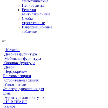
сантехнические
Печное литье
Решетки
вентиляционные
Скобы
строительные
Информационные
таблички
Каталог
Дверная фурнитура
Мебельная фурнитура
Оконная фурнтура
Двери
Перфокрепеж
Почтовые ящики
Строительная химия
Уплотнители
Флюгера, украшения для
дома
Фурнитура для шкатулок
НЕ В ПРАЙС
Разное