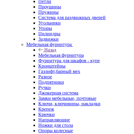
Петли
Проушины
Пружины
Система для раздвижных дверей
Угольники
Упоры
Цилиндры
Задвижки
Мебельная фурнитура
Назад
Мебельная фурнитура
Фурнитура для шкафов - купе
Кронштейны
Газлифт,барный мех
Разное
Подпятники
Ручки
Джокерная система
Замки мебельные, почтовые
Ключи, ключивины, накладки
Крепеж
Крючки
Направляющие
Ножки для стола
Опоры колесные