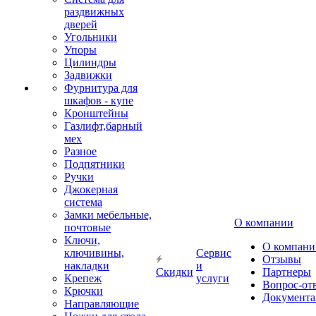
раздвижных
дверей
Угольники
Упоры
Цилиндры
Задвижки
Фурнитура для
шкафов - купе
Кронштейны
Газлифт,барный
мех
Разное
Подпятники
Ручки
Джокерная
система
Замки мебельные,
О компании
почтовые
Ключи,
О компани
ключивины,
Сервис
Отзывы
накладки
и
Скидки
Партнеры
Крепеж
услуги
Вопрос-от
Крючки
Документа
Направляющие