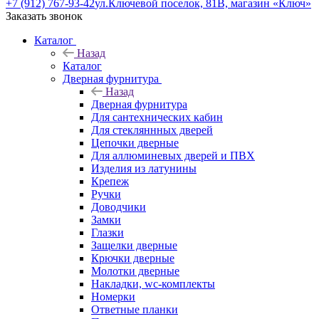
+7 (912) 767-93-42
ул.Ключевой поселок, 81В, магазин «Ключ»
Заказать звонок
Каталог
Назад
Каталог
Дверная фурнитура
Назад
Дверная фурнитура
Для сантехнических кабин
Для стекляннных дверей
Цепочки дверные
Для аллюминевых дверей и ПВХ
Изделия из латунины
Крепеж
Ручки
Доводчики
Замки
Глазки
Защелки дверные
Крючки дверные
Молотки дверные
Накладки, wc-комплекты
Номерки
Ответные планки