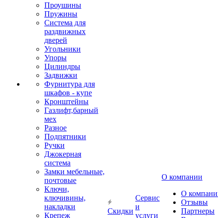
Проушины
Пружины
Система для
раздвижных
дверей
Угольники
Упоры
Цилиндры
Задвижки
Фурнитура для
шкафов - купе
Кронштейны
Газлифт,барный
мех
Разное
Подпятники
Ручки
Джокерная
система
Замки мебельные,
О компании
почтовые
Ключи,
О компани
ключивины,
Сервис
Отзывы
накладки
и
Скидки
Партнеры
Крепеж
услуги