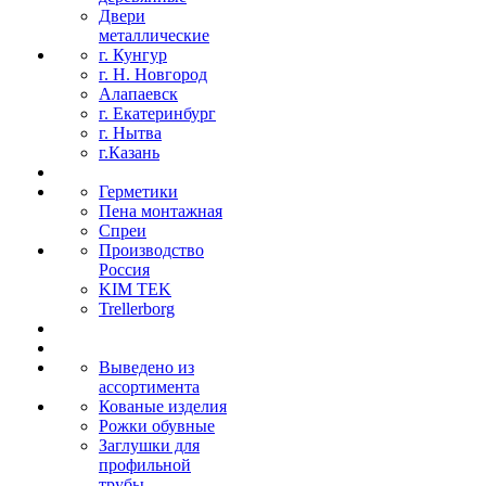
Двери
металлические
г. Кунгур
г. Н. Новгород
Алапаевск
г. Екатеринбург
г. Нытва
г.Казань
Герметики
Пена монтажная
Спреи
Производство
Россия
KIM TEK
Trellerborg
Выведено из
ассортимента
Кованые изделия
Рожки обувные
Заглушки для
профильной
трубы