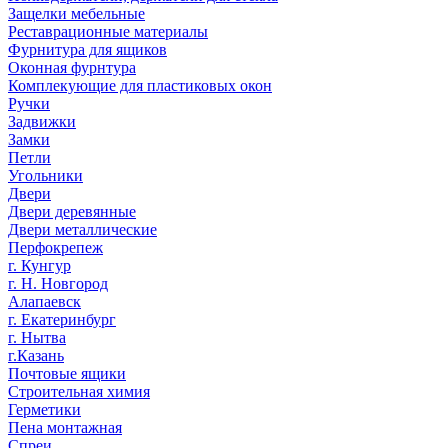
Защелки мебельные
Реставрационные материалы
Фурнитура для ящиков
Оконная фурнтура
Комплекующие для пластиковых окон
Ручки
Задвижки
Замки
Петли
Угольники
Двери
Двери деревянные
Двери металлические
Перфокрепеж
г. Кунгур
г. Н. Новгород
Алапаевск
г. Екатеринбург
г. Нытва
г.Казань
Почтовые ящики
Строительная химия
Герметики
Пена монтажная
Спреи