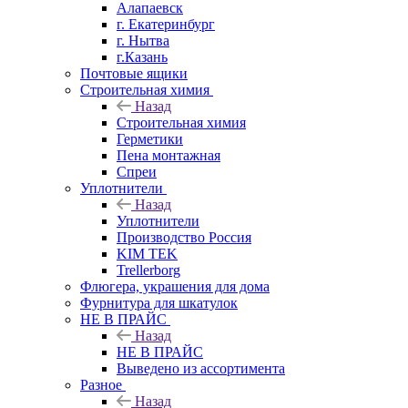
Алапаевск
г. Екатеринбург
г. Нытва
г.Казань
Почтовые ящики
Строительная химия
Назад
Строительная химия
Герметики
Пена монтажная
Спреи
Уплотнители
Назад
Уплотнители
Производство Россия
KIM TEK
Trellerborg
Флюгера, украшения для дома
Фурнитура для шкатулок
НЕ В ПРАЙС
Назад
НЕ В ПРАЙС
Выведено из ассортимента
Разное
Назад