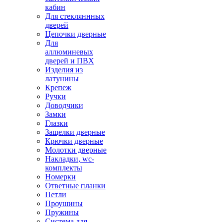
кабин
Для стекляннных
дверей
Цепочки дверные
Для
аллюминевых
дверей и ПВХ
Изделия из
латунины
Крепеж
Ручки
Доводчики
Замки
Глазки
Защелки дверные
Крючки дверные
Молотки дверные
Накладки, wc-
комплекты
Номерки
Ответные планки
Петли
Проушины
Пружины
Система для