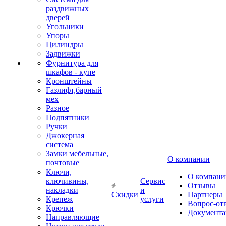
раздвижных
дверей
Угольники
Упоры
Цилиндры
Задвижки
Фурнитура для
шкафов - купе
Кронштейны
Газлифт,барный
мех
Разное
Подпятники
Ручки
Джокерная
система
Замки мебельные,
О компании
почтовые
Ключи,
О компани
ключивины,
Сервис
Отзывы
накладки
и
Скидки
Партнеры
Крепеж
услуги
Вопрос-от
Крючки
Документа
Направляющие