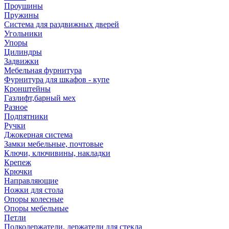
Проушины
Пружины
Система для раздвижных дверей
Угольники
Упоры
Цилиндры
Задвижки
Мебельная фурнитура
Фурнитура для шкафов - купе
Кронштейны
Газлифт,барный мех
Разное
Подпятники
Ручки
Джокерная система
Замки мебельные, почтовые
Ключи, ключивины, накладки
Крепеж
Крючки
Направляющие
Ножки для стола
Опоры колесные
Опоры мебельные
Петли
Полкодержатели, держатели для стекла