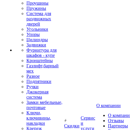
Проушины
Пружины
Система для
раздвижных
дверей
Угольники
Упоры
Цилиндры
Задвижки
Фурнитура для
шкафов - купе
Кронштейны
Газлифт,барный
мех
Разное
Подпятники
Ручки
Джокерная
система
Замки мебельные,
О компании
почтовые
Ключи,
О компани
ключивины,
Сервис
Отзывы
накладки
и
Скидки
Партнеры
Крепеж
услуги