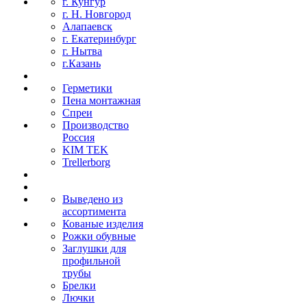
г. Кунгур
г. Н. Новгород
Алапаевск
г. Екатеринбург
г. Нытва
г.Казань
Герметики
Пена монтажная
Спреи
Производство
Россия
KIM TEK
Trellerborg
Выведено из
ассортимента
Кованые изделия
Рожки обувные
Заглушки для
профильной
трубы
Брелки
Лючки