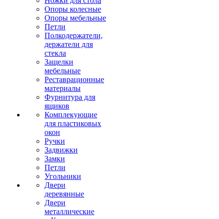
Ножки для стола
Опоры колесные
Опоры мебельные
Петли
Полкодержатели,
держатели для
стекла
Защелки
мебельные
Реставрационные
материалы
Фурнитура для
ящиков
Комплекующие
для пластиковых
окон
Ручки
Задвижки
Замки
Петли
Угольники
Двери
деревянные
Двери
металлические