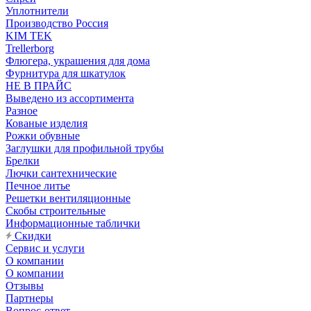
Уплотнители
Производство Россия
KIM TEK
Trellerborg
Флюгера, украшения для дома
Фурнитура для шкатулок
НЕ В ПРАЙС
Выведено из ассортимента
Разное
Кованые изделия
Рожки обувные
Заглушки для профильной трубы
Брелки
Лючки сантехнические
Печное литье
Решетки вентиляционные
Скобы строительные
Информационные таблички
Скидки
Сервис и услуги
О компании
О компании
Отзывы
Партнеры
Вопрос-ответ