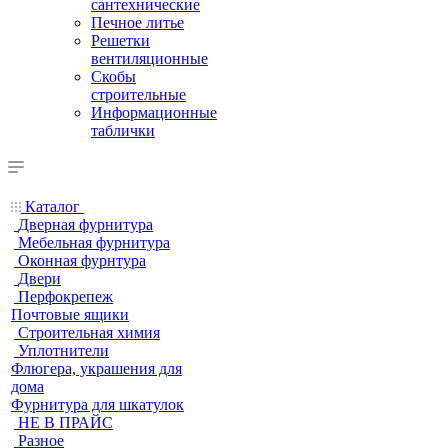
сантехнические
Печное литье
Решетки
вентиляционные
Скобы
строительные
Информационные
таблички
Каталог
Дверная фурнитура
Мебельная фурнитура
Оконная фурнтура
Двери
Перфокрепеж
Почтовые ящики
Строительная химия
Уплотнители
Флюгера, украшения для
дома
Фурнитура для шкатулок
НЕ В ПРАЙС
Разное