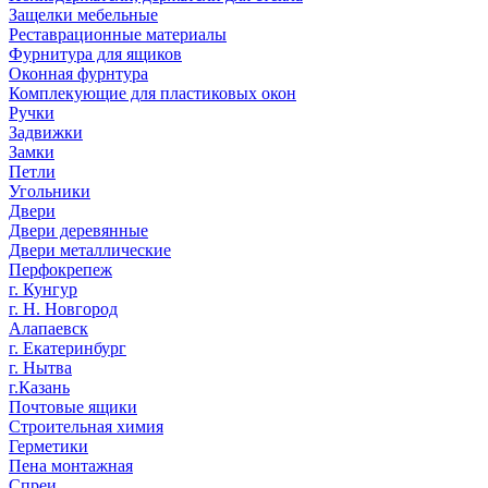
Защелки мебельные
Реставрационные материалы
Фурнитура для ящиков
Оконная фурнтура
Комплекующие для пластиковых окон
Ручки
Задвижки
Замки
Петли
Угольники
Двери
Двери деревянные
Двери металлические
Перфокрепеж
г. Кунгур
г. Н. Новгород
Алапаевск
г. Екатеринбург
г. Нытва
г.Казань
Почтовые ящики
Строительная химия
Герметики
Пена монтажная
Спреи