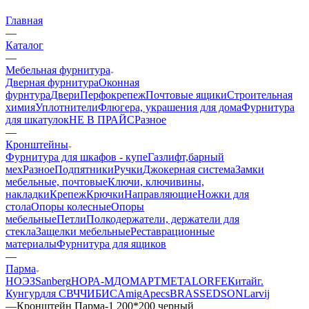
Главная
—
Каталог
—
Мебельная фурнитура
Дверная фурнитура
Оконная
фурнтура
Двери
Перфокрепеж
Почтовые ящики
Строительная
химия
Уплотнители
Флюгера, украшения для дома
Фурнитура
для шкатулок
НЕ В ПРАЙС
Разное
—
Кронштейны
Фурнитура для шкафов - купе
Газлифт,барный
мех
Разное
Подпятники
Ручки
Джокерная система
Замки
мебельные, почтовые
Ключи, ключивины,
накладки
Крепеж
Крючки
Направляющие
Ножки для
стола
Опоры колесные
Опоры
мебельные
Петли
Полкодержатели, держатели для
стекла
Защелки мебельные
Реставрационные
материалы
Фурнитура для ящиков
—
Парма
НОЭЗ
Sanberg
НОРА-М
ДОМАРТ
METALORFE
Китай
г.
Кунгур
для СВЧ
ЧИБИС
Amig
Apecs
BRASS
EDSON
Larvij
—
Кронштейн Парма-1 200*200 черный