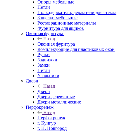
Опоры мебельные
Петли
Полкодержатели, держатели для стекла
Защелки мебельные
Реставрационные материалы
Фурнитура для ящиков
Оконная фурнтура
Назад
Оконная фурнтура
Комплекующие для пластиковых окон
Ручки
Задвижки
Замки
Петли
Угольники
Двери
Назад
Двери
Двери деревянные
Двери металлические
Перфокрепеж
Назад
Перфокрепеж
г. Кунгур
г. Н. Новгород