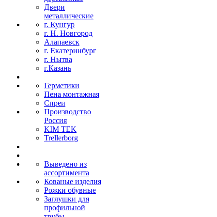
Двери
металлические
г. Кунгур
г. Н. Новгород
Алапаевск
г. Екатеринбург
г. Нытва
г.Казань
Герметики
Пена монтажная
Спреи
Производство
Россия
KIM TEK
Trellerborg
Выведено из
ассортимента
Кованые изделия
Рожки обувные
Заглушки для
профильной
трубы