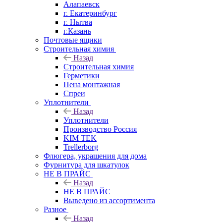
Алапаевск
г. Екатеринбург
г. Нытва
г.Казань
Почтовые ящики
Строительная химия
Назад
Строительная химия
Герметики
Пена монтажная
Спреи
Уплотнители
Назад
Уплотнители
Производство Россия
KIM TEK
Trellerborg
Флюгера, украшения для дома
Фурнитура для шкатулок
НЕ В ПРАЙС
Назад
НЕ В ПРАЙС
Выведено из ассортимента
Разное
Назад