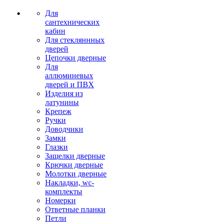
Для
сантехнических
кабин
Для стекляннных
дверей
Цепочки дверные
Для
аллюминевых
дверей и ПВХ
Изделия из
латунины
Крепеж
Ручки
Доводчики
Замки
Глазки
Защелки дверные
Крючки дверные
Молотки дверные
Накладки, wc-
комплекты
Номерки
Ответные планки
Петли