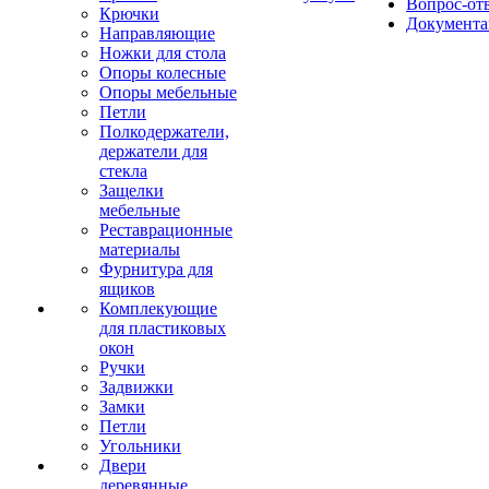
Вопрос-от
Крючки
Документа
Направляющие
Ножки для стола
Опоры колесные
Опоры мебельные
Петли
Полкодержатели,
держатели для
стекла
Защелки
мебельные
Реставрационные
материалы
Фурнитура для
ящиков
Комплекующие
для пластиковых
окон
Ручки
Задвижки
Замки
Петли
Угольники
Двери
деревянные