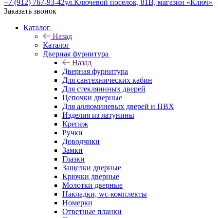
+7 (912) 767-93-42
ул.Ключевой поселок, 81В, магазин «Ключ»
Заказать звонок
Каталог
Назад
Каталог
Дверная фурнитура
Назад
Дверная фурнитура
Для сантехнических кабин
Для стекляннных дверей
Цепочки дверные
Для аллюминевых дверей и ПВХ
Изделия из латунины
Крепеж
Ручки
Доводчики
Замки
Глазки
Защелки дверные
Крючки дверные
Молотки дверные
Накладки, wc-комплекты
Номерки
Ответные планки