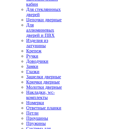
кабин
Для стекляннных
дверей
Цепочки дверные
Для
аллюминевых
дверей и ПВХ
Изделия из
латунины
Крепеж
Ручки
Доводчики
Замки
Глазки
Защелки дверные
Крючки дверные
Молотки дверные
Накладки, wc-
комплекты
Номерки
Ответные планки
Петли
Проушины
Пружины
Система для