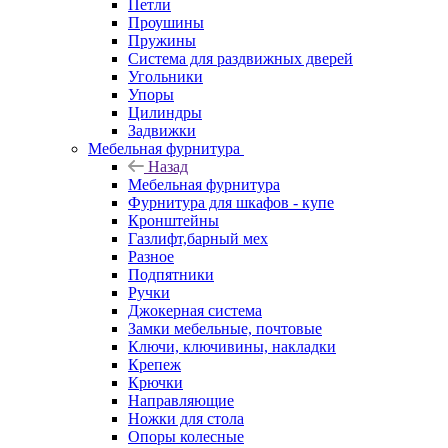
Петли
Проушины
Пружины
Система для раздвижных дверей
Угольники
Упоры
Цилиндры
Задвижки
Мебельная фурнитура
Назад
Мебельная фурнитура
Фурнитура для шкафов - купе
Кронштейны
Газлифт,барный мех
Разное
Подпятники
Ручки
Джокерная система
Замки мебельные, почтовые
Ключи, ключивины, накладки
Крепеж
Крючки
Направляющие
Ножки для стола
Опоры колесные