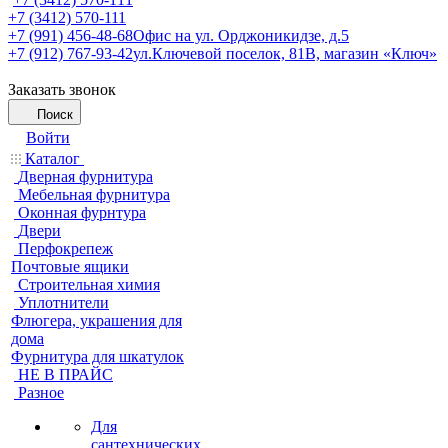
+7 (3412) 570-111
+7 (991) 456-48-68
Офис на ул. Орджоникидзе, д.5
+7 (912) 767-93-42
ул.Ключевой поселок, 81В, магазин «Ключ»
Заказать звонок
Поиск
Войти
Каталог
Дверная фурнитура
Мебельная фурнитура
Оконная фурнтура
Двери
Перфокрепеж
Почтовые ящики
Строительная химия
Уплотнители
Флюгера, украшения для
дома
Фурнитура для шкатулок
НЕ В ПРАЙС
Разное
Для
сантехнических