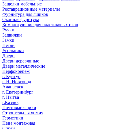
Защелки мебельные
Реставрационные материалы
Фурнитура для ящиков
Оконная фурнтура
Комплекующие для пластиковых окон
Ручки
Задвижки
Замки
Петли
Угольники
Двери
Двери деревянные
Двери металлические
Перфокрепеж
г. Кунгур
г. Н. Новгород
Алапаевск
г. Екатеринбург
г. Нытва
г.Казань
Почтовые ящики
Строительная химия
Герметики
Пена монтажная
Спреи