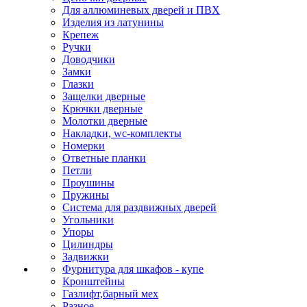
Для аллюминевых дверей и ПВХ
Изделия из латунины
Крепеж
Ручки
Доводчики
Замки
Глазки
Защелки дверные
Крючки дверные
Молотки дверные
Накладки, wc-комплекты
Номерки
Ответные планки
Петли
Проушины
Пружины
Система для раздвижных дверей
Угольники
Упоры
Цилиндры
Задвижки
Фурнитура для шкафов - купе
Кронштейны
Газлифт,барный мех
Разное