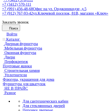
+7 (3412) 570-111
+7 (991) 456-48-68
Офис на ул. Орджоникидзе, д.5
+7 (912) 767-93-42
ул.Ключевой поселок, 81В, магазин «Ключ»
Заказать звонок
Поиск
Войти
Каталог
Дверная фурнитура
Мебельная фурнитура
Оконная фурнтура
Двери
Перфокрепеж
Почтовые ящики
Строительная химия
Уплотнители
Флюгера, украшения для дома
Фурнитура для шкатулок
НЕ В ПРАЙС
Разное
Для сантехнических кабин
Для стекляннных дверей
Цепочки дверные