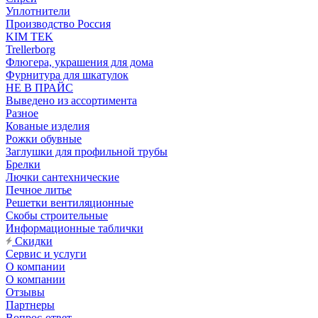
Уплотнители
Производство Россия
KIM TEK
Trellerborg
Флюгера, украшения для дома
Фурнитура для шкатулок
НЕ В ПРАЙС
Выведено из ассортимента
Разное
Кованые изделия
Рожки обувные
Заглушки для профильной трубы
Брелки
Лючки сантехнические
Печное литье
Решетки вентиляционные
Скобы строительные
Информационные таблички
Скидки
Сервис и услуги
О компании
О компании
Отзывы
Партнеры
Вопрос-ответ