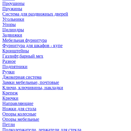
Проушины
Пружины
Система для раздвижных дверей
Угольники
Упоры
Цилиндры
Задвижки
Мебельная фурнитура
Фурнитура для шкафов - купе
Кронштейны
Газлифт,барный мех
Разное
Подпятники
Ручки
Джокерная система
Замки мебельные, почтовые
Ключи, ключивины, накладки
Крепеж
Крючки
Направляющие
Ножки для стола
Опоры колесные
Опоры мебельные
Петли
Полкодержатели, держатели для стекла