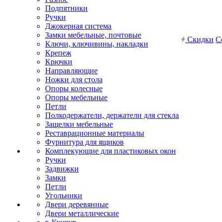
Подпятники
Ручки
Джокерная система
Замки мебельные, почтовые
Скидки
С
Ключи, ключивины, накладки
Крепеж
Крючки
Направляющие
Ножки для стола
Опоры колесные
Опоры мебельные
Петли
Полкодержатели, держатели для стекла
Защелки мебельные
Реставрационные материалы
Фурнитура для ящиков
Комплекующие для пластиковых окон
Ручки
Задвижки
Замки
Петли
Угольники
Двери деревянные
Двери металлические