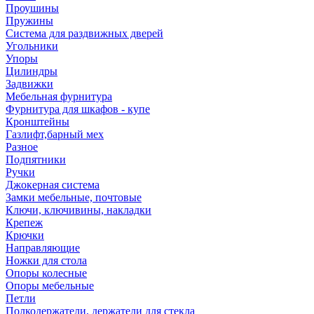
Проушины
Пружины
Система для раздвижных дверей
Угольники
Упоры
Цилиндры
Задвижки
Мебельная фурнитура
Фурнитура для шкафов - купе
Кронштейны
Газлифт,барный мех
Разное
Подпятники
Ручки
Джокерная система
Замки мебельные, почтовые
Ключи, ключивины, накладки
Крепеж
Крючки
Направляющие
Ножки для стола
Опоры колесные
Опоры мебельные
Петли
Полкодержатели, держатели для стекла