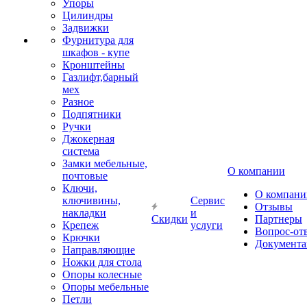
Упоры
Цилиндры
Задвижки
Фурнитура для
шкафов - купе
Кронштейны
Газлифт,барный
мех
Разное
Подпятники
Ручки
Джокерная
система
Замки мебельные,
О компании
почтовые
Ключи,
О компани
ключивины,
Сервис
Отзывы
накладки
и
Скидки
Партнеры
Крепеж
услуги
Вопрос-от
Крючки
Документа
Направляющие
Ножки для стола
Опоры колесные
Опоры мебельные
Петли