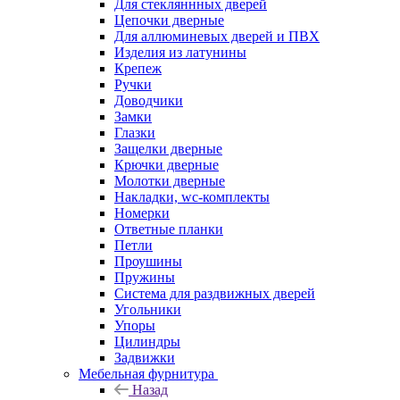
Для стекляннных дверей
Цепочки дверные
Для аллюминевых дверей и ПВХ
Изделия из латунины
Крепеж
Ручки
Доводчики
Замки
Глазки
Защелки дверные
Крючки дверные
Молотки дверные
Накладки, wc-комплекты
Номерки
Ответные планки
Петли
Проушины
Пружины
Система для раздвижных дверей
Угольники
Упоры
Цилиндры
Задвижки
Мебельная фурнитура
Назад