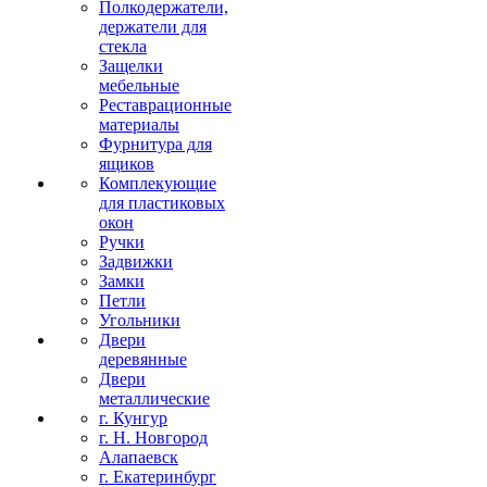
Полкодержатели,
держатели для
стекла
Защелки
мебельные
Реставрационные
материалы
Фурнитура для
ящиков
Комплекующие
для пластиковых
окон
Ручки
Задвижки
Замки
Петли
Угольники
Двери
деревянные
Двери
металлические
г. Кунгур
г. Н. Новгород
Алапаевск
г. Екатеринбург