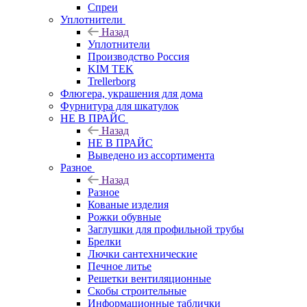
Спреи
Уплотнители
Назад
Уплотнители
Производство Россия
KIM TEK
Trellerborg
Флюгера, украшения для дома
Фурнитура для шкатулок
НЕ В ПРАЙС
Назад
НЕ В ПРАЙС
Выведено из ассортимента
Разное
Назад
Разное
Кованые изделия
Рожки обувные
Заглушки для профильной трубы
Брелки
Лючки сантехнические
Печное литье
Решетки вентиляционные
Скобы строительные
Информационные таблички