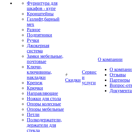
Фурнитура для
шкафов - купе
Кронштейны
Газлифт,барный
мех
Разное
Подпятники
Ручки
Джокерная
система
Замки мебельные,
О компании
почтовые
Ключи,
О компани
ключивины,
Сервис
Отзывы
накладки
и
Скидки
Партнеры
Крепеж
услуги
Вопрос-от
Крючки
Документа
Направляющие
Ножки для стола
Опоры колесные
Опоры мебельные
Петли
Полкодержатели,
держатели для
стекла