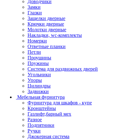
Доводчики
Замки
Глазки
Защелки дверные
Крючки дверные
Молотки дверные
Накладки, wc-комплекты
Номерки
Ответные планки
Петли
Проушины
Пружины
Система для раздвижных дверей
Угольники
Упоры
Цилиндры
Задвижки
Мебельная фурнитура
Фурнитура для шкафов - купе
Кронштейны
Газлифт,барный мех
Разное
Подпятники
Ручки
Джокерная система