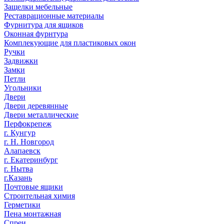
Защелки мебельные
Реставрационные материалы
Фурнитура для ящиков
Оконная фурнтура
Комплекующие для пластиковых окон
Ручки
Задвижки
Замки
Петли
Угольники
Двери
Двери деревянные
Двери металлические
Перфокрепеж
г. Кунгур
г. Н. Новгород
Алапаевск
г. Екатеринбург
г. Нытва
г.Казань
Почтовые ящики
Строительная химия
Герметики
Пена монтажная
Спреи