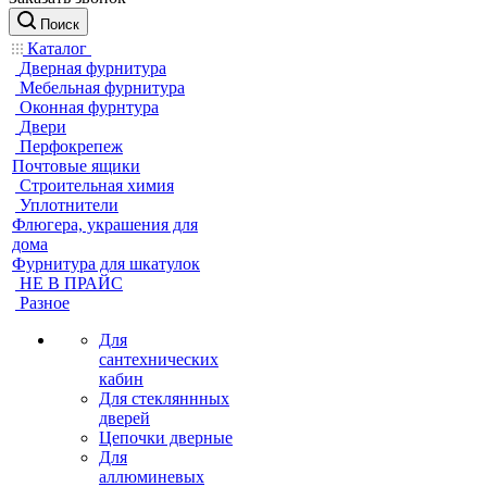
Поиск
Каталог
Дверная фурнитура
Мебельная фурнитура
Оконная фурнтура
Двери
Перфокрепеж
Почтовые ящики
Строительная химия
Уплотнители
Флюгера, украшения для
дома
Фурнитура для шкатулок
НЕ В ПРАЙС
Разное
Для
сантехнических
кабин
Для стекляннных
дверей
Цепочки дверные
Для
аллюминевых