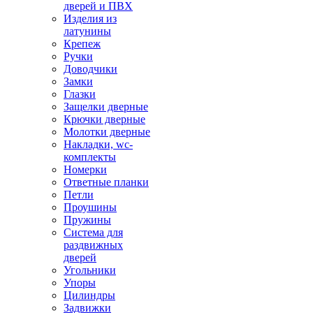
дверей и ПВХ
Изделия из
латунины
Крепеж
Ручки
Доводчики
Замки
Глазки
Защелки дверные
Крючки дверные
Молотки дверные
Накладки, wc-
комплекты
Номерки
Ответные планки
Петли
Проушины
Пружины
Система для
раздвижных
дверей
Угольники
Упоры
Цилиндры
Задвижки