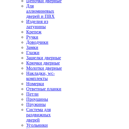
Цепочки дверные
Для
аллюминевых
дверей и ПВХ
Изделия из
латунины
Крепеж
Ручки
Доводчики
Замки
Глазки
Защелки дверные
Крючки дверные
Молотки дверные
Накладки, wc-
комплекты
Номерки
Ответные планки
Петли
Проушины
Пружины
Система для
раздвижных
дверей
Угольники