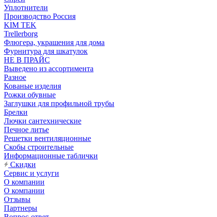
Уплотнители
Производство Россия
KIM TEK
Trellerborg
Флюгера, украшения для дома
Фурнитура для шкатулок
НЕ В ПРАЙС
Выведено из ассортимента
Разное
Кованые изделия
Рожки обувные
Заглушки для профильной трубы
Брелки
Лючки сантехнические
Печное литье
Решетки вентиляционные
Скобы строительные
Информационные таблички
Скидки
Сервис и услуги
О компании
О компании
Отзывы
Партнеры
Вопрос-ответ