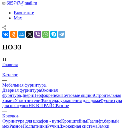
685747@mail.ru
Вконтакте
Max
НОЭЗ
11
Главная
—
Каталог
—
Мебельная фурнитура
Дверная фурнитура
Оконная
фурнтура
Двери
Перфокрепеж
Почтовые ящики
Строительная
химия
Уплотнители
Флюгера, украшения для дома
Фурнитура
для шкатулок
НЕ В ПРАЙС
Разное
—
Крючки
Фурнитура для шкафов - купе
Кронштейны
Газлифт,барный
мех
Разное
Подпятники
Ручки
Джокерная система
Замки