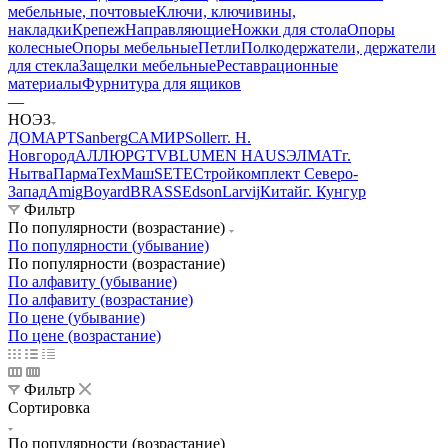
мебельные, почтовые
Ключи, ключивины,
накладки
Крепеж
Направляющие
Ножки для стола
Опоры
колесные
Опоры мебельные
Петли
Полкодержатели, держатели
для стекла
Защелки мебельные
Реставрационные
материалы
Фурнитура для ящиков
—
НОЭЗ
ДОМАРТ
Sanberg
САМИР
Soller
г. Н.
Новгород
АЛЛЮР
GTV
BLUMEN HAUS
ЭЛМАТ
г.
Нытва
ПармаТехМаш
SETE
Стройкомплект Северо-
Запад
Amig
Boyard
BRASS
Edson
Larvij
Китай
г. Кунгур
Фильтр
По популярности (возрастание)
По популярности (убывание)
По популярности (возрастание)
По алфавиту (убывание)
По алфавиту (возрастание)
По цене (убывание)
По цене (возрастание)
Фильтр
Сортировка
По популярности (возрастание)