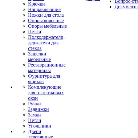
Вопрос-от
Крючки
Документа
Направляющие
Ножки для стола
Опоры колесные
Опоры мебельные
Петли
Полкодержатели,
держатели для
стекла
Защелки
мебельные
Реставрационные
материалы
Фурнитура для
ящиков
Комплекующие
для пластиковых
окон
Ручки
Задвижки
Замки
Петли
Угольники
Двери
деревянные