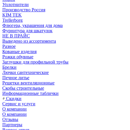
Уплотнители
Производство Россия
KIM TEK
Trellerborg
Флюгера, украшения для дома
Фурнитура для шкатулок
НЕ В ПРАЙС
Выведено из ассортимента
Разное
Кованые изделия
Рожки обувные
Заглушки для профильной трубы
Брелки
Лючки сантехнические
Печное литье
Решетки вентиляционные
Скобы строительные
Информационные таблички
Скидки
Сервис и услуги
О компании
О компании
Отзывы
Партнеры
Вопрос-ответ