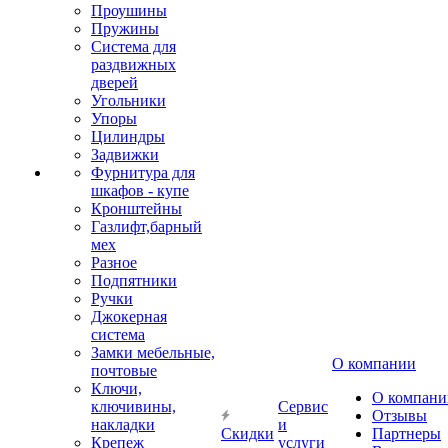
Проушины
Пружины
Система для
раздвижных
дверей
Угольники
Упоры
Цилиндры
Задвижки
Фурнитура для
шкафов - купе
Кронштейны
Газлифт,барный
мех
Разное
Подпятники
Ручки
Джокерная
система
Замки мебельные,
О компании
почтовые
Ключи,
О компани
ключивины,
Сервис
Отзывы
накладки
и
Скидки
Партнеры
Крепеж
услуги