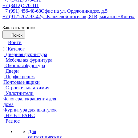
+7 (3412) 570-111
+7 (991) 456-48-68
Офис на ул. Орджоникидзе, д.5
+7 (912) 767-93-42
ул.Ключевой поселок, 81В, магазин «Ключ»
Заказать звонок
Поиск
Войти
Каталог
Дверная фурнитура
Мебельная фурнитура
Оконная фурнтура
Двери
Перфокрепеж
Почтовые ящики
Строительная химия
Уплотнители
Флюгера, украшения для
дома
Фурнитура для шкатулок
НЕ В ПРАЙС
Разное
Для
сантехнических