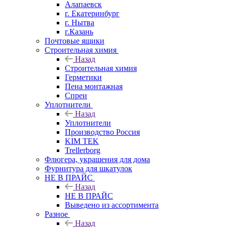
Алапаевск
г. Екатеринбург
г. Нытва
г.Казань
Почтовые ящики
Строительная химия
Назад
Строительная химия
Герметики
Пена монтажная
Спреи
Уплотнители
Назад
Уплотнители
Производство Россия
KIM TEK
Trellerborg
Флюгера, украшения для дома
Фурнитура для шкатулок
НЕ В ПРАЙС
Назад
НЕ В ПРАЙС
Выведено из ассортимента
Разное
Назад