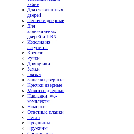
кабин
Для стекляннных
дверей
Цепочки дверные
Для
аллюминевых
дверей и ПВХ
Изделия из
латунины
Крепеж
Ручки
Доводчики
Замки
Глазки
Защелки дверные
Крючки дверные
Молотки дверные
Накладки, wc-
комплекты
Номерки
Ответные планки
Петли
Проушины
Пружины
Система для