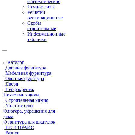
сантехнические
Печное литье
Решетки
вентиляционные
Скобы
строительные
Информационные
таблички
Каталог
Дверная фурнитура
Мебельная фурнитура
Оконная фурнтура
Двери
Перфокрепеж
Почтовые ящики
Строительная химия
Уплотнители
Флюгера, украшения для
дома
Фурнитура для шкатулок
НЕ В ПРАЙС
Разное