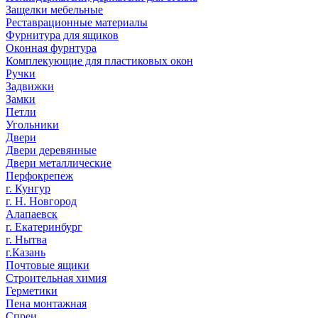
Защелки мебельные
Реставрационные материалы
Фурнитура для ящиков
Оконная фурнтура
Комплекующие для пластиковых окон
Ручки
Задвижки
Замки
Петли
Угольники
Двери
Двери деревянные
Двери металлические
Перфокрепеж
г. Кунгур
г. Н. Новгород
Алапаевск
г. Екатеринбург
г. Нытва
г.Казань
Почтовые ящики
Строительная химия
Герметики
Пена монтажная
Спреи