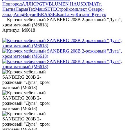
Новгород
АЛЛЮР
GTV
BLUMEN HAUS
ЭЛМАТ
г.
Нытва
ПармаТехМаш
SETE
Стройкомплект Северо-
Запад
Amig
Boyard
BRASS
Edson
Larvij
Китай
г. Кунгур
—
Крючок мебельный SANBERG 208В 2-рожковый "Дуга",
хром матовый (М6618)
Артикул:
М6618