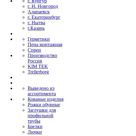
г. Кунгур
г. Н. Новгород
Алапаевск
г. Екатеринбург
г. Нытва
г.Казань
Герметики
Пена монтажная
Спреи
Производство
Россия
KIM TEK
Trellerborg
Выведено из
ассортимента
Кованые изделия
Рожки обувные
Заглушки для
профильной
трубы
Брелки
Лючки