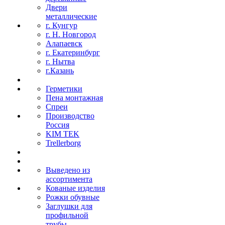
Двери
металлические
г. Кунгур
г. Н. Новгород
Алапаевск
г. Екатеринбург
г. Нытва
г.Казань
Герметики
Пена монтажная
Спреи
Производство
Россия
KIM TEK
Trellerborg
Выведено из
ассортимента
Кованые изделия
Рожки обувные
Заглушки для
профильной
трубы