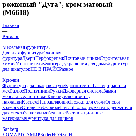
рожковый "Дуга", хром матовый
(М6618)
Главная
—
Каталог
—
Мебельная фурнитура
Дверная фурнитура
Оконная
фурнтура
Двери
Перфокрепеж
Почтовые ящики
Строительная
химия
Уплотнители
Флюгера, украшения для дома
Фурнитура
для шкатулок
НЕ В ПРАЙС
Разное
—
Крючки
Фурнитура для шкафов - купе
Кронштейны
Газлифт,барный
мех
Разное
Подпятники
Ручки
Джокерная система
Замки
мебельные, почтовые
Ключи, ключивины,
накладки
Крепеж
Направляющие
Ножки для стола
Опоры
колесные
Опоры мебельные
Петли
Полкодержатели, держатели
для стекла
Защелки мебельные
Реставрационные
материалы
Фурнитура для ящиков
—
Sanberg
ДОМАРТ
САМИР
Soller
НОЭЗ
г. Н.