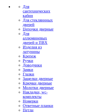
Для
сантехнических
кабин
Для стекляннных
дверей
Цепочки дверные
Для
аллюминевых
дверей и ПВХ
Изделия из
латунины
Крепеж
Ручки
Доводчики
Замки
Глазки
Защелки дверные
Крючки дверные
Молотки дверные
Накладки, wc-
комплекты
Номерки
Ответные планки
Петли