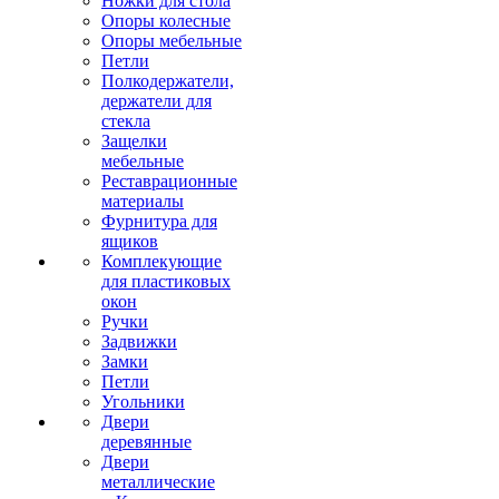
Ножки для стола
Опоры колесные
Опоры мебельные
Петли
Полкодержатели,
держатели для
стекла
Защелки
мебельные
Реставрационные
материалы
Фурнитура для
ящиков
Комплекующие
для пластиковых
окон
Ручки
Задвижки
Замки
Петли
Угольники
Двери
деревянные
Двери
металлические