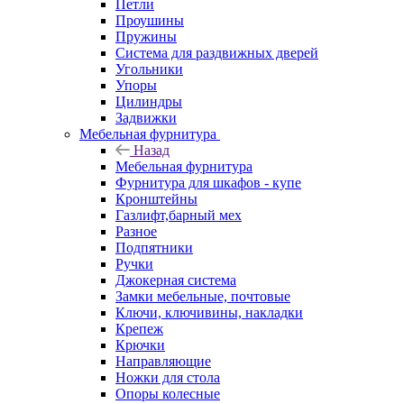
Петли
Проушины
Пружины
Система для раздвижных дверей
Угольники
Упоры
Цилиндры
Задвижки
Мебельная фурнитура
Назад
Мебельная фурнитура
Фурнитура для шкафов - купе
Кронштейны
Газлифт,барный мех
Разное
Подпятники
Ручки
Джокерная система
Замки мебельные, почтовые
Ключи, ключивины, накладки
Крепеж
Крючки
Направляющие
Ножки для стола
Опоры колесные