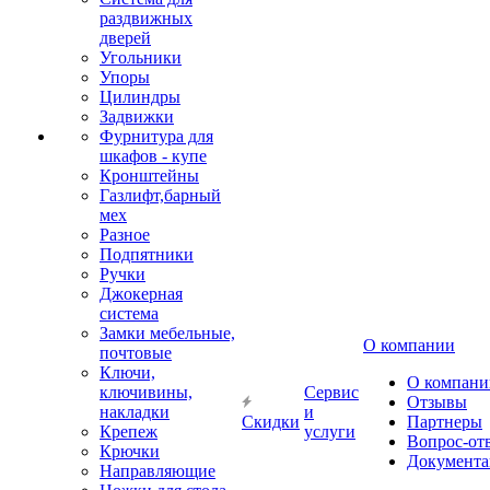
раздвижных
дверей
Угольники
Упоры
Цилиндры
Задвижки
Фурнитура для
шкафов - купе
Кронштейны
Газлифт,барный
мех
Разное
Подпятники
Ручки
Джокерная
система
Замки мебельные,
О компании
почтовые
Ключи,
О компани
ключивины,
Сервис
Отзывы
накладки
и
Скидки
Партнеры
Крепеж
услуги
Вопрос-от
Крючки
Документа
Направляющие