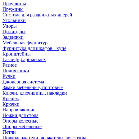
Проушины
Пружины
Система для раздвижных дверей
Угольники
Упоры
Цилиндры
Задвижки
Мебельная фурнитура
Фурнитура для шкафов - купе
Кронштейны
Газлифт,барный мех
Разное
Подпятники
Ручки
Джокерная система
Замки мебельные, почтовые
Ключи, ключивины, накладки
Крепеж
Крючки
Направляющие
Ножки для стола
Опоры колесные
Опоры мебельные
Петли
Полкодержатели, держатели для стекла