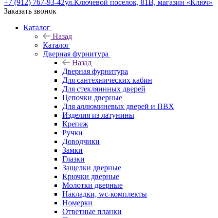
+7 (912) 767-93-42
ул.Ключевой поселок, 81В, магазин «Ключ»
Заказать звонок
Каталог
Назад
Каталог
Дверная фурнитура
Назад
Дверная фурнитура
Для сантехнических кабин
Для стекляннных дверей
Цепочки дверные
Для аллюминевых дверей и ПВХ
Изделия из латунины
Крепеж
Ручки
Доводчики
Замки
Глазки
Защелки дверные
Крючки дверные
Молотки дверные
Накладки, wc-комплекты
Номерки
Ответные планки