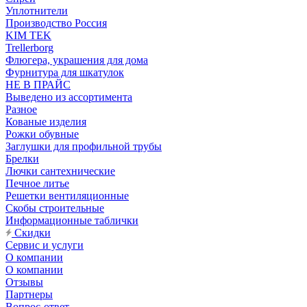
Уплотнители
Производство Россия
KIM TEK
Trellerborg
Флюгера, украшения для дома
Фурнитура для шкатулок
НЕ В ПРАЙС
Выведено из ассортимента
Разное
Кованые изделия
Рожки обувные
Заглушки для профильной трубы
Брелки
Лючки сантехнические
Печное литье
Решетки вентиляционные
Скобы строительные
Информационные таблички
Скидки
Сервис и услуги
О компании
О компании
Отзывы
Партнеры
Вопрос-ответ