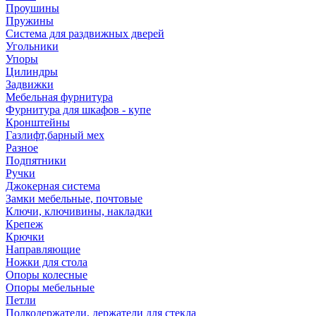
Проушины
Пружины
Система для раздвижных дверей
Угольники
Упоры
Цилиндры
Задвижки
Мебельная фурнитура
Фурнитура для шкафов - купе
Кронштейны
Газлифт,барный мех
Разное
Подпятники
Ручки
Джокерная система
Замки мебельные, почтовые
Ключи, ключивины, накладки
Крепеж
Крючки
Направляющие
Ножки для стола
Опоры колесные
Опоры мебельные
Петли
Полкодержатели, держатели для стекла