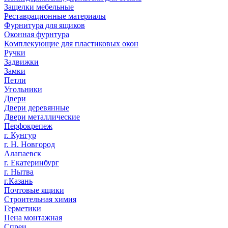
Защелки мебельные
Реставрационные материалы
Фурнитура для ящиков
Оконная фурнтура
Комплекующие для пластиковых окон
Ручки
Задвижки
Замки
Петли
Угольники
Двери
Двери деревянные
Двери металлические
Перфокрепеж
г. Кунгур
г. Н. Новгород
Алапаевск
г. Екатеринбург
г. Нытва
г.Казань
Почтовые ящики
Строительная химия
Герметики
Пена монтажная
Спреи