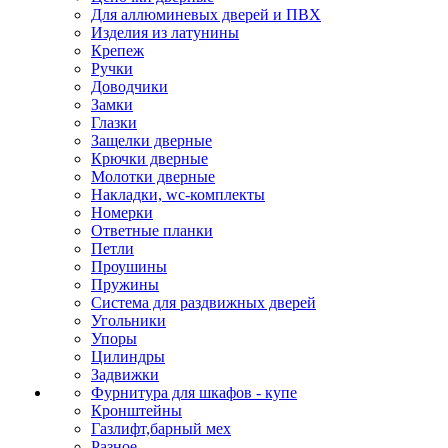
Для аллюминевых дверей и ПВХ
Изделия из латунины
Крепеж
Ручки
Доводчики
Замки
Глазки
Защелки дверные
Крючки дверные
Молотки дверные
Накладки, wc-комплекты
Номерки
Ответные планки
Петли
Проушины
Пружины
Система для раздвижных дверей
Угольники
Упоры
Цилиндры
Задвижки
Фурнитура для шкафов - купе
Кронштейны
Газлифт,барный мех
Разное