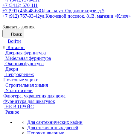
+7 (3412) 570-111
+7 (991) 456-48-68
Офис на ул. Орджоникидзе, д.5
+7 (912) 767-93-42
ул.Ключевой поселок, 81В, магазин «Ключ»
Заказать звонок
Поиск
Войти
Каталог
Дверная фурнитура
Мебельная фурнитура
Оконная фурнтура
Двери
Перфокрепеж
Почтовые ящики
Строительная химия
Уплотнители
Флюгера, украшения для дома
Фурнитура для шкатулок
НЕ В ПРАЙС
Разное
Для сантехнических кабин
Для стекляннных дверей
Цепочки дверные