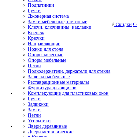
Подпятники
Ручки
Джокерная система
Замки мебельные, почтовые
Скидки
С
Ключи, ключивины, накладки
Крепеж
Крючки
Направляющие
Ножки для стола
Опоры колесные
Опоры мебельные
Петли
Полкодержатели, держатели для стекла
Защелки мебельные
Реставрационные материалы
Фурнитура для ящиков
Комплекующие для пластиковых окон
Ручки
Задвижки
Замки
Петли
Угольники
Двери деревянные
Двери металлические