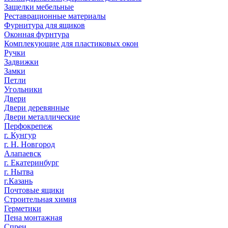
Защелки мебельные
Реставрационные материалы
Фурнитура для ящиков
Оконная фурнтура
Комплекующие для пластиковых окон
Ручки
Задвижки
Замки
Петли
Угольники
Двери
Двери деревянные
Двери металлические
Перфокрепеж
г. Кунгур
г. Н. Новгород
Алапаевск
г. Екатеринбург
г. Нытва
г.Казань
Почтовые ящики
Строительная химия
Герметики
Пена монтажная
Спреи