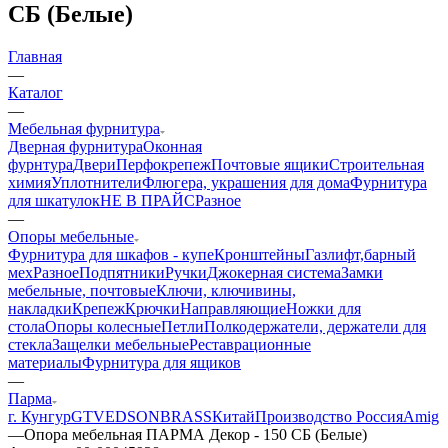
СБ (Белые)
Главная
—
Каталог
—
Мебельная фурнитура
Дверная фурнитура
Оконная
фурнтура
Двери
Перфокрепеж
Почтовые ящики
Строительная
химия
Уплотнители
Флюгера, украшения для дома
Фурнитура
для шкатулок
НЕ В ПРАЙС
Разное
—
Опоры мебельные
Фурнитура для шкафов - купе
Кронштейны
Газлифт,барный
мех
Разное
Подпятники
Ручки
Джокерная система
Замки
мебельные, почтовые
Ключи, ключивины,
накладки
Крепеж
Крючки
Направляющие
Ножки для
стола
Опоры колесные
Петли
Полкодержатели, держатели для
стекла
Защелки мебельные
Реставрационные
материалы
Фурнитура для ящиков
—
Парма
г. Кунгур
GTV
EDSON
BRASS
Китай
Производство Россия
Amig
—
Опора мебельная ПАРМА Декор - 150 СБ (Белые)