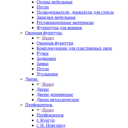
Опоры мебельные
Петли
Полкодержатели, держатели для стекла
Защелки мебельные
Реставрационные материалы
Фурнитура для ящиков
Оконная фурнтура
Назад
Оконная фурнтура
Комплекующие для пластиковых окон
Ручки
Задвижки
Замки
Петли
Угольники
Двери
Назад
Двери
Двери деревянные
Двери металлические
Перфокрепеж
Назад
Перфокрепеж
г. Кунгур
г. Н. Новгород