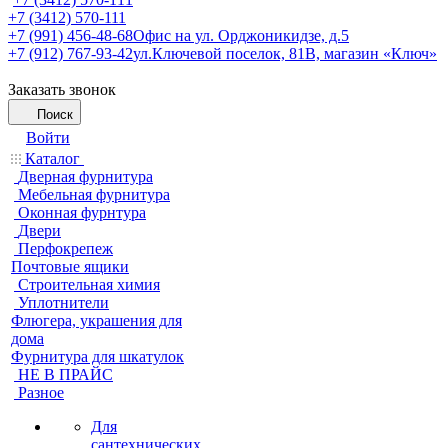
+7 (3412) 570-111
+7 (991) 456-48-68
Офис на ул. Орджоникидзе, д.5
+7 (912) 767-93-42
ул.Ключевой поселок, 81В, магазин «Ключ»
Заказать звонок
Поиск
Войти
Каталог
Дверная фурнитура
Мебельная фурнитура
Оконная фурнтура
Двери
Перфокрепеж
Почтовые ящики
Строительная химия
Уплотнители
Флюгера, украшения для
дома
Фурнитура для шкатулок
НЕ В ПРАЙС
Разное
Для
сантехнических