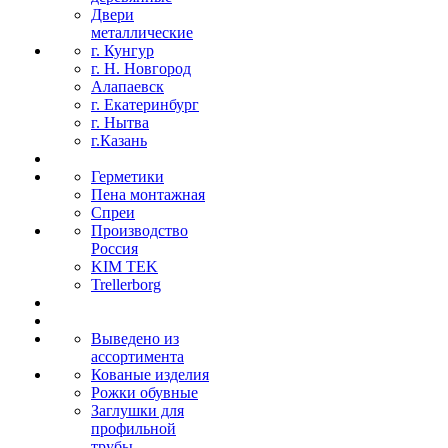
Двери
металлические
г. Кунгур
г. Н. Новгород
Алапаевск
г. Екатеринбург
г. Нытва
г.Казань
Герметики
Пена монтажная
Спреи
Производство
Россия
KIM TEK
Trellerborg
Выведено из
ассортимента
Кованые изделия
Рожки обувные
Заглушки для
профильной
трубы