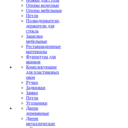
Ножки для стола
Опоры колесные
Опоры мебельные
Петли
Полкодержатели,
держатели для
стекла
Защелки
мебельные
Реставрационные
материалы
Фурнитура для
ящиков
Комплекующие
для пластиковых
окон
Ручки
Задвижки
Замки
Петли
Угольники
Двери
деревянные
Двери
металлические