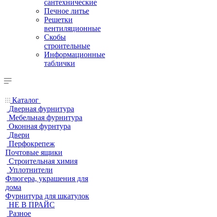
сантехнические
Печное литье
Решетки
вентиляционные
Скобы
строительные
Информационные
таблички
Каталог
Дверная фурнитура
Мебельная фурнитура
Оконная фурнтура
Двери
Перфокрепеж
Почтовые ящики
Строительная химия
Уплотнители
Флюгера, украшения для
дома
Фурнитура для шкатулок
НЕ В ПРАЙС
Разное