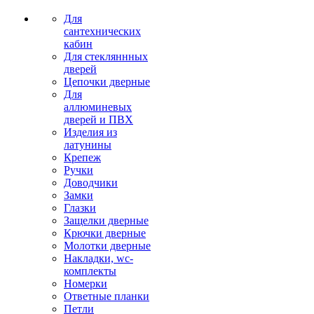
Для
сантехнических
кабин
Для стекляннных
дверей
Цепочки дверные
Для
аллюминевых
дверей и ПВХ
Изделия из
латунины
Крепеж
Ручки
Доводчики
Замки
Глазки
Защелки дверные
Крючки дверные
Молотки дверные
Накладки, wc-
комплекты
Номерки
Ответные планки
Петли