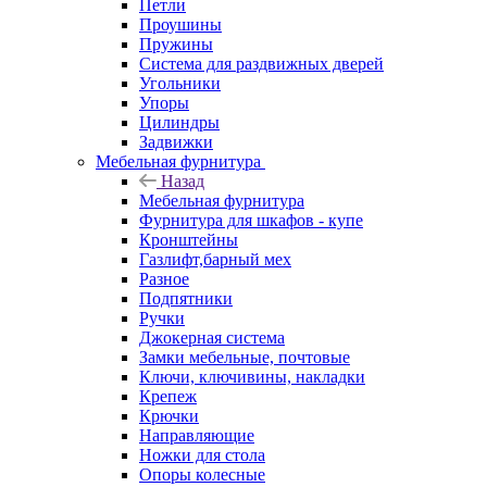
Петли
Проушины
Пружины
Система для раздвижных дверей
Угольники
Упоры
Цилиндры
Задвижки
Мебельная фурнитура
Назад
Мебельная фурнитура
Фурнитура для шкафов - купе
Кронштейны
Газлифт,барный мех
Разное
Подпятники
Ручки
Джокерная система
Замки мебельные, почтовые
Ключи, ключивины, накладки
Крепеж
Крючки
Направляющие
Ножки для стола
Опоры колесные