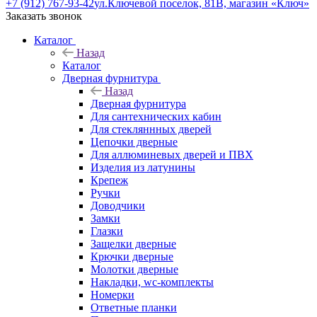
+7 (912) 767-93-42
ул.Ключевой поселок, 81В, магазин «Ключ»
Заказать звонок
Каталог
Назад
Каталог
Дверная фурнитура
Назад
Дверная фурнитура
Для сантехнических кабин
Для стекляннных дверей
Цепочки дверные
Для аллюминевых дверей и ПВХ
Изделия из латунины
Крепеж
Ручки
Доводчики
Замки
Глазки
Защелки дверные
Крючки дверные
Молотки дверные
Накладки, wc-комплекты
Номерки
Ответные планки