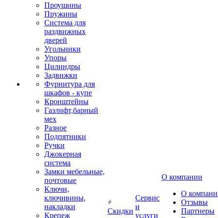
Проушины
Пружины
Система для
раздвижных
дверей
Угольники
Упоры
Цилиндры
Задвижки
Фурнитура для
шкафов - купе
Кронштейны
Газлифт,барный
мех
Разное
Подпятники
Ручки
Джокерная
система
Замки мебельные,
О компании
почтовые
Ключи,
О компани
ключивины,
Сервис
Отзывы
накладки
и
Скидки
Партнеры
Крепеж
услуги