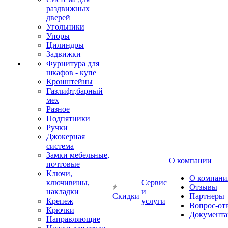
раздвижных
дверей
Угольники
Упоры
Цилиндры
Задвижки
Фурнитура для
шкафов - купе
Кронштейны
Газлифт,барный
мех
Разное
Подпятники
Ручки
Джокерная
система
Замки мебельные,
О компании
почтовые
Ключи,
О компани
ключивины,
Сервис
Отзывы
накладки
и
Скидки
Партнеры
Крепеж
услуги
Вопрос-от
Крючки
Документа
Направляющие