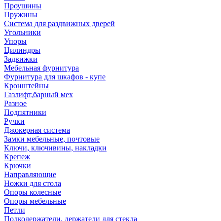
Проушины
Пружины
Система для раздвижных дверей
Угольники
Упоры
Цилиндры
Задвижки
Мебельная фурнитура
Фурнитура для шкафов - купе
Кронштейны
Газлифт,барный мех
Разное
Подпятники
Ручки
Джокерная система
Замки мебельные, почтовые
Ключи, ключивины, накладки
Крепеж
Крючки
Направляющие
Ножки для стола
Опоры колесные
Опоры мебельные
Петли
Полкодержатели, держатели для стекла