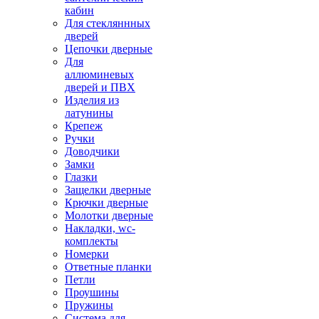
кабин
Для стекляннных
дверей
Цепочки дверные
Для
аллюминевых
дверей и ПВХ
Изделия из
латунины
Крепеж
Ручки
Доводчики
Замки
Глазки
Защелки дверные
Крючки дверные
Молотки дверные
Накладки, wc-
комплекты
Номерки
Ответные планки
Петли
Проушины
Пружины
Система для