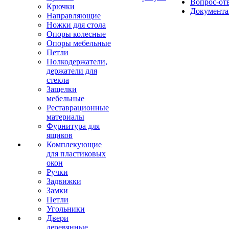
Вопрос-от
Крючки
Документа
Направляющие
Ножки для стола
Опоры колесные
Опоры мебельные
Петли
Полкодержатели,
держатели для
стекла
Защелки
мебельные
Реставрационные
материалы
Фурнитура для
ящиков
Комплекующие
для пластиковых
окон
Ручки
Задвижки
Замки
Петли
Угольники
Двери
деревянные