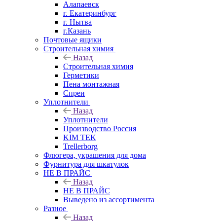
Алапаевск
г. Екатеринбург
г. Нытва
г.Казань
Почтовые ящики
Строительная химия
Назад
Строительная химия
Герметики
Пена монтажная
Спреи
Уплотнители
Назад
Уплотнители
Производство Россия
KIM TEK
Trellerborg
Флюгера, украшения для дома
Фурнитура для шкатулок
НЕ В ПРАЙС
Назад
НЕ В ПРАЙС
Выведено из ассортимента
Разное
Назад