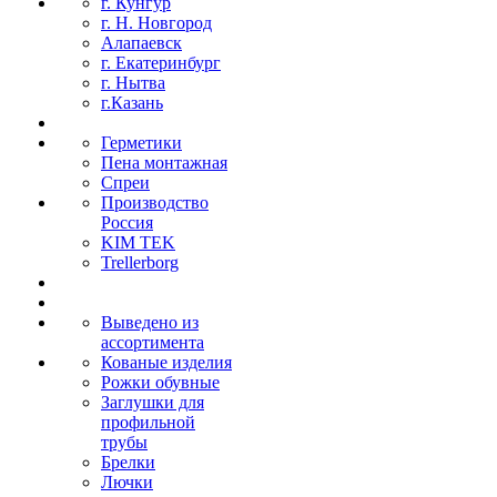
г. Кунгур
г. Н. Новгород
Алапаевск
г. Екатеринбург
г. Нытва
г.Казань
Герметики
Пена монтажная
Спреи
Производство
Россия
KIM TEK
Trellerborg
Выведено из
ассортимента
Кованые изделия
Рожки обувные
Заглушки для
профильной
трубы
Брелки
Лючки