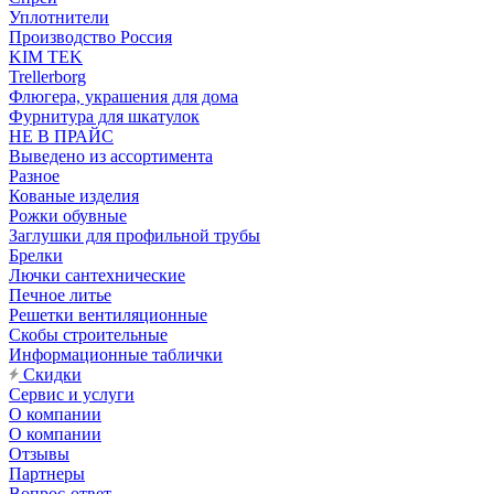
Уплотнители
Производство Россия
KIM TEK
Trellerborg
Флюгера, украшения для дома
Фурнитура для шкатулок
НЕ В ПРАЙС
Выведено из ассортимента
Разное
Кованые изделия
Рожки обувные
Заглушки для профильной трубы
Брелки
Лючки сантехнические
Печное литье
Решетки вентиляционные
Скобы строительные
Информационные таблички
Скидки
Сервис и услуги
О компании
О компании
Отзывы
Партнеры
Вопрос-ответ