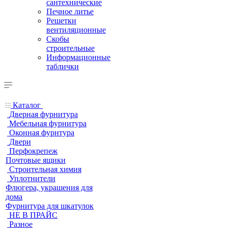
сантехнические
Печное литье
Решетки
вентиляционные
Скобы
строительные
Информационные
таблички
Каталог
Дверная фурнитура
Мебельная фурнитура
Оконная фурнтура
Двери
Перфокрепеж
Почтовые ящики
Строительная химия
Уплотнители
Флюгера, украшения для
дома
Фурнитура для шкатулок
НЕ В ПРАЙС
Разное