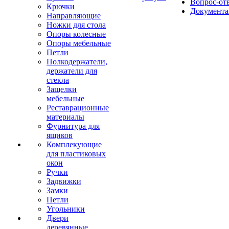
Вопрос-от
Крючки
Документа
Направляющие
Ножки для стола
Опоры колесные
Опоры мебельные
Петли
Полкодержатели,
держатели для
стекла
Защелки
мебельные
Реставрационные
материалы
Фурнитура для
ящиков
Комплекующие
для пластиковых
окон
Ручки
Задвижки
Замки
Петли
Угольники
Двери
деревянные