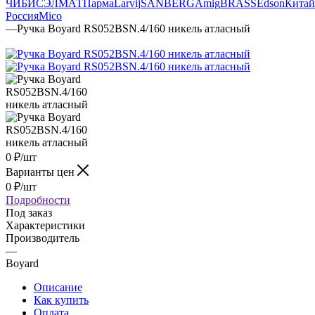
ЧИБИС
ЭЛМАТ
Парма
Larvij
SANBERG
Amig
BRASS
Edson
Китай
Россия
Mico
—
Ручка Boyard RS052BSN.4/160 никель атласный
0
₽
/шт
Варианты цен
0
₽
/шт
Подробности
Под заказ
Характеристики
Производитель
—
Boyard
Описание
Как купить
Оплата