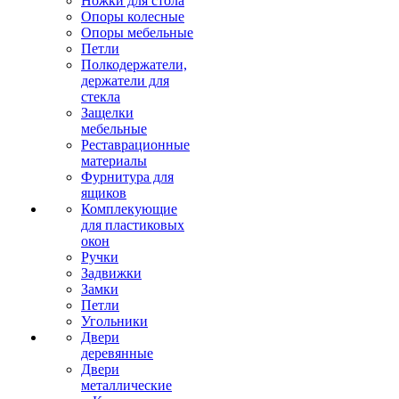
Ножки для стола
Опоры колесные
Опоры мебельные
Петли
Полкодержатели,
держатели для
стекла
Защелки
мебельные
Реставрационные
материалы
Фурнитура для
ящиков
Комплекующие
для пластиковых
окон
Ручки
Задвижки
Замки
Петли
Угольники
Двери
деревянные
Двери
металлические