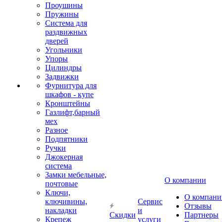
Проушины
Пружины
Система для
раздвижных
дверей
Угольники
Упоры
Цилиндры
Задвижки
Фурнитура для
шкафов - купе
Кронштейны
Газлифт,барный
мех
Разное
Подпятники
Ручки
Джокерная
система
Замки мебельные,
О компании
почтовые
Ключи,
О компани
ключивины,
Сервис
Отзывы
накладки
и
Скидки
Партнеры
Крепеж
услуги