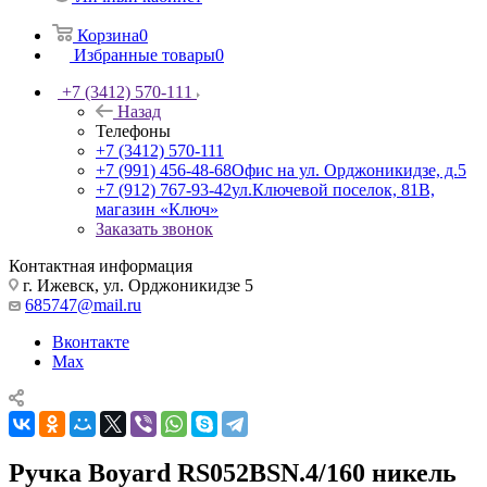
Корзина
0
Избранные товары
0
+7 (3412) 570-111
Назад
Телефоны
+7 (3412) 570-111
+7 (991) 456-48-68
Офис на ул. Орджоникидзе, д.5
+7 (912) 767-93-42
ул.Ключевой поселок, 81В,
магазин «Ключ»
Заказать звонок
Контактная информация
г. Ижевск, ул. Орджоникидзе 5
685747@mail.ru
Вконтакте
Max
Ручка Boyard RS052BSN.4/160 никель