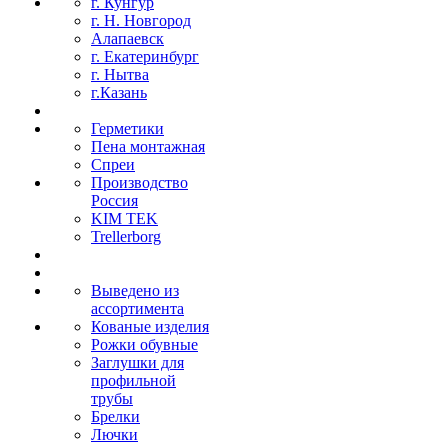
г. Кунгур
г. Н. Новгород
Алапаевск
г. Екатеринбург
г. Нытва
г.Казань
Герметики
Пена монтажная
Спреи
Производство
Россия
KIM TEK
Trellerborg
Выведено из
ассортимента
Кованые изделия
Рожки обувные
Заглушки для
профильной
трубы
Брелки
Лючки