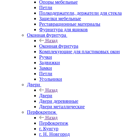
Опоры мебельные
Петли
Полкодержатели, держатели для стекла
Защелки мебельные
Реставрационные материалы
Фурнитура для ящиков
Оконная фурнтура
Назад
Оконная фурнтура
Комплекующие для пластиковых окон
Ручки
Задвижки
Замки
Петли
Угольники
Двери
Назад
Двери
Двери деревянные
Двери металлические
Перфокрепеж
Назад
Перфокрепеж
г. Кунгур
г. Н. Новгород