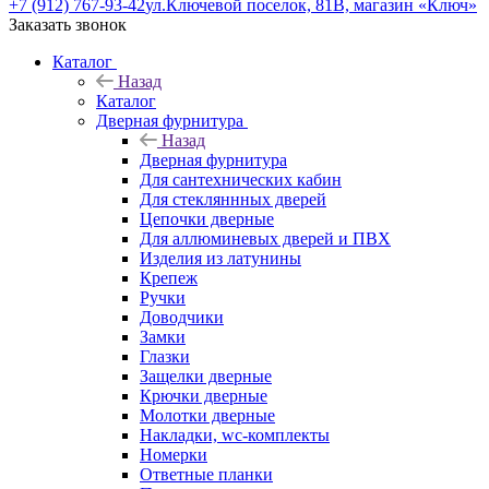
+7 (912) 767-93-42
ул.Ключевой поселок, 81В, магазин «Ключ»
Заказать звонок
Каталог
Назад
Каталог
Дверная фурнитура
Назад
Дверная фурнитура
Для сантехнических кабин
Для стекляннных дверей
Цепочки дверные
Для аллюминевых дверей и ПВХ
Изделия из латунины
Крепеж
Ручки
Доводчики
Замки
Глазки
Защелки дверные
Крючки дверные
Молотки дверные
Накладки, wc-комплекты
Номерки
Ответные планки