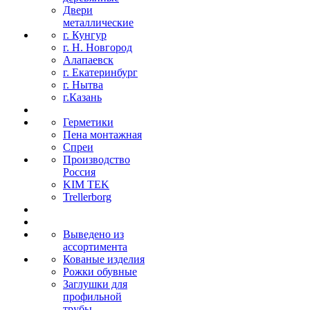
Двери
металлические
г. Кунгур
г. Н. Новгород
Алапаевск
г. Екатеринбург
г. Нытва
г.Казань
Герметики
Пена монтажная
Спреи
Производство
Россия
KIM TEK
Trellerborg
Выведено из
ассортимента
Кованые изделия
Рожки обувные
Заглушки для
профильной
трубы