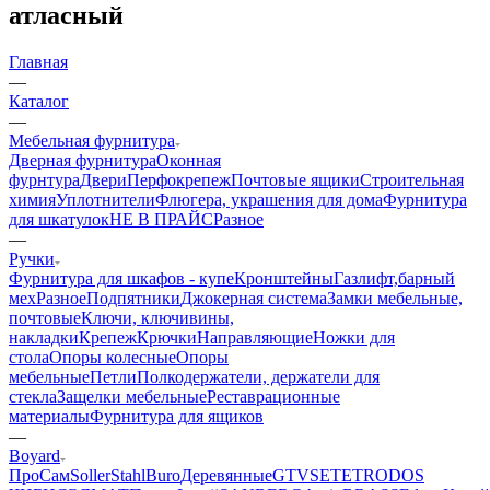
атласный
Главная
—
Каталог
—
Мебельная фурнитура
Дверная фурнитура
Оконная
фурнтура
Двери
Перфокрепеж
Почтовые ящики
Строительная
химия
Уплотнители
Флюгера, украшения для дома
Фурнитура
для шкатулок
НЕ В ПРАЙС
Разное
—
Ручки
Фурнитура для шкафов - купе
Кронштейны
Газлифт,барный
мех
Разное
Подпятники
Джокерная система
Замки мебельные,
почтовые
Ключи, ключивины,
накладки
Крепеж
Крючки
Направляющие
Ножки для
стола
Опоры колесные
Опоры
мебельные
Петли
Полкодержатели, держатели для
стекла
Защелки мебельные
Реставрационные
материалы
Фурнитура для ящиков
—
Boyard
ПроСам
Soller
StahlBuro
Деревянные
GTV
SETE
TRODOS