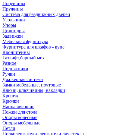
Проушины
Пружины
Система для раздвижных дверей
Угольники
Упоры
Цилиндры
Задвижки
Мебельная фурнитура
Фурнитура для шкафов - купе
Кронштейны
Газлифт,барный мех
Разное
Подпятники
Ручки
Джокерная система
Замки мебельные, почтовые
Ключи, ключивины, накладки
Крепеж
Крючки
Направляющие
Ножки для стола
Опоры колесные
Опоры мебельные
Петли
Полкодержатели, держатели для стекла