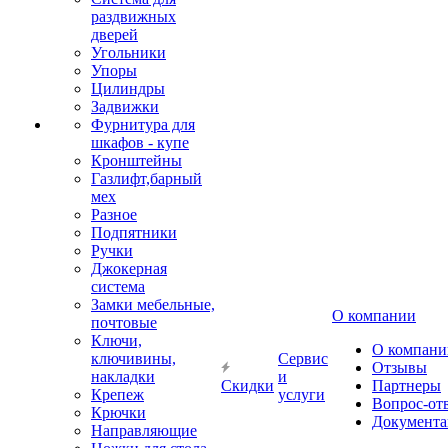
раздвижных
дверей
Угольники
Упоры
Цилиндры
Задвижки
Фурнитура для
шкафов - купе
Кронштейны
Газлифт,барный
мех
Разное
Подпятники
Ручки
Джокерная
система
Замки мебельные,
О компании
почтовые
Ключи,
О компани
ключивины,
Сервис
Отзывы
накладки
и
Скидки
Партнеры
Крепеж
услуги
Вопрос-от
Крючки
Документа
Направляющие