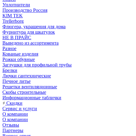
Уплотнители
Производство Россия
KIM TEK
Trellerborg
Флюгера, украшения для дома
Фурнитура для шкатулок
НЕ В ПРАЙС
Выведено из ассортимента
Разное
Кованые изделия
Рожки обувные
Заглушки для профильной трубы
Брелки
Лючки сантехнические
Печное литье
Решетки вентиляционные
Скобы строительные
Информационные таблички
Скидки
Сервис и услуги
О компании
О компании
Отзывы
Партнеры
Вопрос-ответ