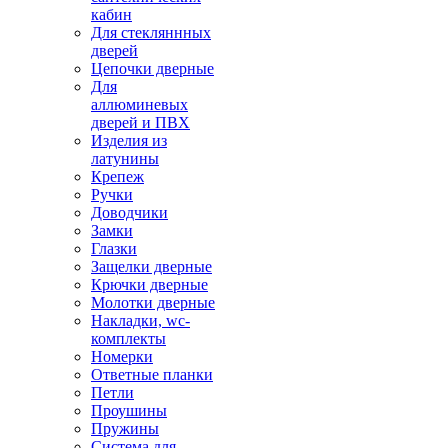
кабин
Для стекляннных
дверей
Цепочки дверные
Для
аллюминевых
дверей и ПВХ
Изделия из
латунины
Крепеж
Ручки
Доводчики
Замки
Глазки
Защелки дверные
Крючки дверные
Молотки дверные
Накладки, wc-
комплекты
Номерки
Ответные планки
Петли
Проушины
Пружины
Система для