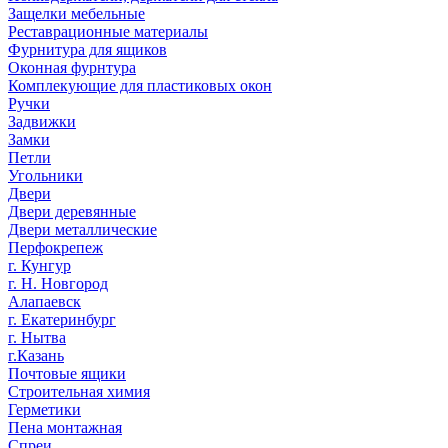
Защелки мебельные
Реставрационные материалы
Фурнитура для ящиков
Оконная фурнтура
Комплекующие для пластиковых окон
Ручки
Задвижки
Замки
Петли
Угольники
Двери
Двери деревянные
Двери металлические
Перфокрепеж
г. Кунгур
г. Н. Новгород
Алапаевск
г. Екатеринбург
г. Нытва
г.Казань
Почтовые ящики
Строительная химия
Герметики
Пена монтажная
Спреи