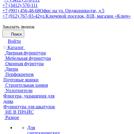
+7 (3412) 570-111
+7 (991) 456-48-68
Офис на ул. Орджоникидзе, д.5
+7 (912) 767-93-42
ул.Ключевой поселок, 81В, магазин «Ключ»
Заказать звонок
Поиск
Войти
Каталог
Дверная фурнитура
Мебельная фурнитура
Оконная фурнтура
Двери
Перфокрепеж
Почтовые ящики
Строительная химия
Уплотнители
Флюгера, украшения для
дома
Фурнитура для шкатулок
НЕ В ПРАЙС
Разное
Для
сантехнических