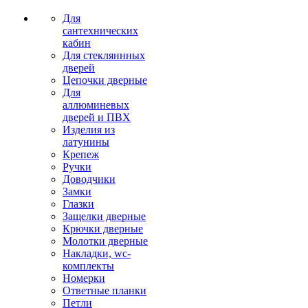
Для
сантехнических
кабин
Для стекляннных
дверей
Цепочки дверные
Для
аллюминевых
дверей и ПВХ
Изделия из
латунины
Крепеж
Ручки
Доводчики
Замки
Глазки
Защелки дверные
Крючки дверные
Молотки дверные
Накладки, wc-
комплекты
Номерки
Ответные планки
Петли