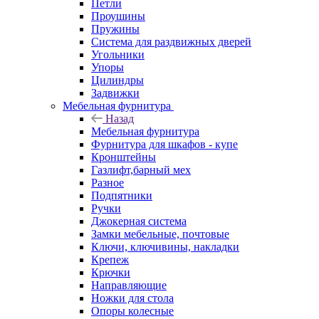
Петли
Проушины
Пружины
Система для раздвижных дверей
Угольники
Упоры
Цилиндры
Задвижки
Мебельная фурнитура
Назад
Мебельная фурнитура
Фурнитура для шкафов - купе
Кронштейны
Газлифт,барный мех
Разное
Подпятники
Ручки
Джокерная система
Замки мебельные, почтовые
Ключи, ключивины, накладки
Крепеж
Крючки
Направляющие
Ножки для стола
Опоры колесные