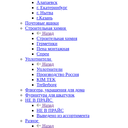
Алапаевск
г. Екатеринбург
г. Нытва
г.Казань
Почтовые ящики
Строительная химия
Назад
Строительная химия
Герметики
Пена монтажная
Спреи
Уплотнители
Назад
Уплотнители
Производство Россия
KIM TEK
Trellerborg
Флюгера, украшения для дома
Фурнитура для шкатулок
НЕ В ПРАЙС
Назад
НЕ В ПРАЙС
Выведено из ассортимента
Разное
Назад