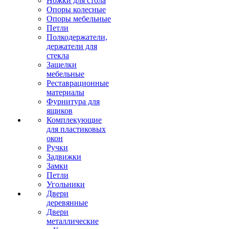
Ножки для стола
Опоры колесные
Опоры мебельные
Петли
Полкодержатели,
держатели для
стекла
Защелки
мебельные
Реставрационные
материалы
Фурнитура для
ящиков
Комплекующие
для пластиковых
окон
Ручки
Задвижки
Замки
Петли
Угольники
Двери
деревянные
Двери
металлические