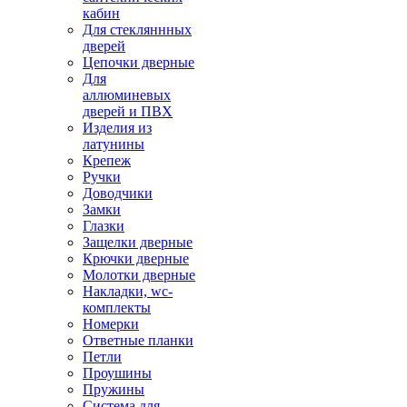
кабин
Для стекляннных
дверей
Цепочки дверные
Для
аллюминевых
дверей и ПВХ
Изделия из
латунины
Крепеж
Ручки
Доводчики
Замки
Глазки
Защелки дверные
Крючки дверные
Молотки дверные
Накладки, wc-
комплекты
Номерки
Ответные планки
Петли
Проушины
Пружины
Система для