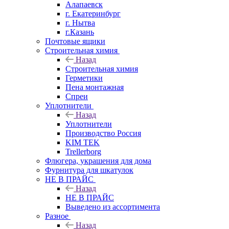
Алапаевск
г. Екатеринбург
г. Нытва
г.Казань
Почтовые ящики
Строительная химия
Назад
Строительная химия
Герметики
Пена монтажная
Спреи
Уплотнители
Назад
Уплотнители
Производство Россия
KIM TEK
Trellerborg
Флюгера, украшения для дома
Фурнитура для шкатулок
НЕ В ПРАЙС
Назад
НЕ В ПРАЙС
Выведено из ассортимента
Разное
Назад