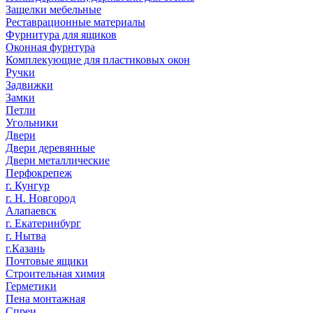
Защелки мебельные
Реставрационные материалы
Фурнитура для ящиков
Оконная фурнтура
Комплекующие для пластиковых окон
Ручки
Задвижки
Замки
Петли
Угольники
Двери
Двери деревянные
Двери металлические
Перфокрепеж
г. Кунгур
г. Н. Новгород
Алапаевск
г. Екатеринбург
г. Нытва
г.Казань
Почтовые ящики
Строительная химия
Герметики
Пена монтажная
Спреи