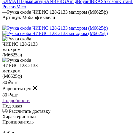
ЭЛМАТ
Парма
Larvij
SANBERG
Amig
Boyard
BRASS
Edson
Китай
Россия
Mico
—
Ручка скоба ЧИБИС 128-2133 мат.хром (М6625ф)
Артикул:
М6625ф вывели
80
₽
/шт
Варианты цен
80
₽
/шт
Подробности
Под заказ
Рассчитать доставку
Характеристики
Производитель
—
Чибис