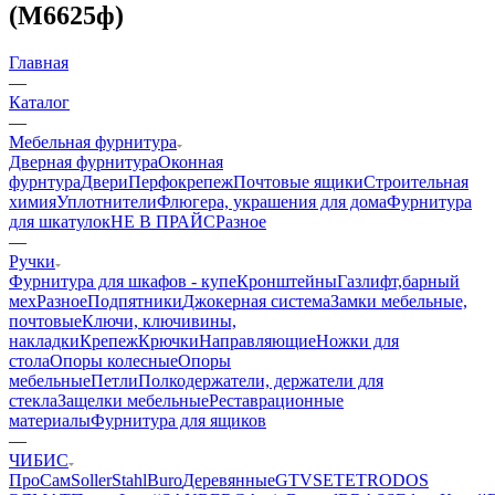
(М6625ф)
Главная
—
Каталог
—
Мебельная фурнитура
Дверная фурнитура
Оконная
фурнтура
Двери
Перфокрепеж
Почтовые ящики
Строительная
химия
Уплотнители
Флюгера, украшения для дома
Фурнитура
для шкатулок
НЕ В ПРАЙС
Разное
—
Ручки
Фурнитура для шкафов - купе
Кронштейны
Газлифт,барный
мех
Разное
Подпятники
Джокерная система
Замки мебельные,
почтовые
Ключи, ключивины,
накладки
Крепеж
Крючки
Направляющие
Ножки для
стола
Опоры колесные
Опоры
мебельные
Петли
Полкодержатели, держатели для
стекла
Защелки мебельные
Реставрационные
материалы
Фурнитура для ящиков
—
ЧИБИС
ПроСам
Soller
StahlBuro
Деревянные
GTV
SETE
TRODOS