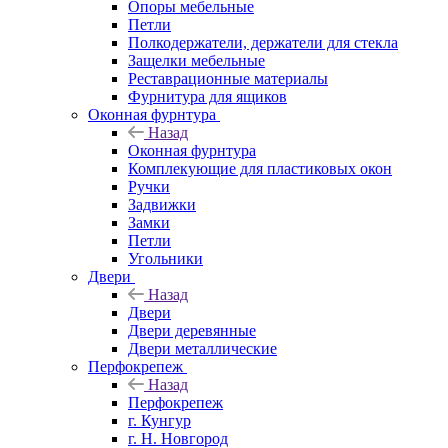
Опоры мебельные
Петли
Полкодержатели, держатели для стекла
Защелки мебельные
Реставрационные материалы
Фурнитура для ящиков
Оконная фурнтура
Назад
Оконная фурнтура
Комплекующие для пластиковых окон
Ручки
Задвижки
Замки
Петли
Угольники
Двери
Назад
Двери
Двери деревянные
Двери металлические
Перфокрепеж
Назад
Перфокрепеж
г. Кунгур
г. Н. Новгород