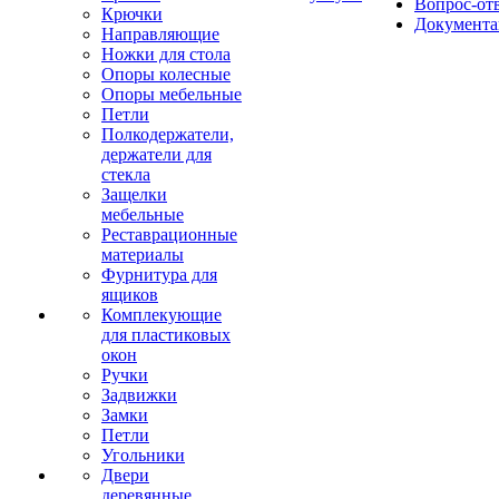
Вопрос-от
Крючки
Документа
Направляющие
Ножки для стола
Опоры колесные
Опоры мебельные
Петли
Полкодержатели,
держатели для
стекла
Защелки
мебельные
Реставрационные
материалы
Фурнитура для
ящиков
Комплекующие
для пластиковых
окон
Ручки
Задвижки
Замки
Петли
Угольники
Двери
деревянные