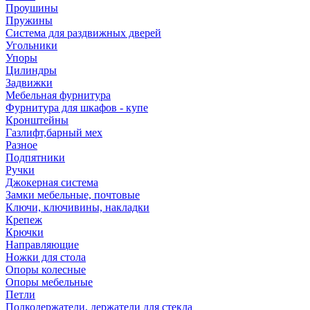
Проушины
Пружины
Система для раздвижных дверей
Угольники
Упоры
Цилиндры
Задвижки
Мебельная фурнитура
Фурнитура для шкафов - купе
Кронштейны
Газлифт,барный мех
Разное
Подпятники
Ручки
Джокерная система
Замки мебельные, почтовые
Ключи, ключивины, накладки
Крепеж
Крючки
Направляющие
Ножки для стола
Опоры колесные
Опоры мебельные
Петли
Полкодержатели, держатели для стекла