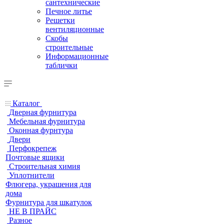
сантехнические
Печное литье
Решетки
вентиляционные
Скобы
строительные
Информационные
таблички
Каталог
Дверная фурнитура
Мебельная фурнитура
Оконная фурнтура
Двери
Перфокрепеж
Почтовые ящики
Строительная химия
Уплотнители
Флюгера, украшения для
дома
Фурнитура для шкатулок
НЕ В ПРАЙС
Разное