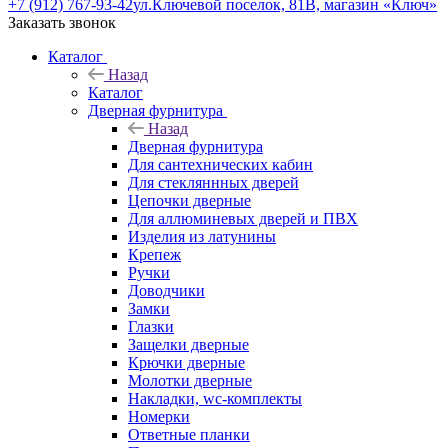
+7 (912) 767-93-42
ул.Ключевой поселок, 81В, магазин «Ключ»
Заказать звонок
Каталог
Назад
Каталог
Дверная фурнитура
Назад
Дверная фурнитура
Для сантехнических кабин
Для стекляннных дверей
Цепочки дверные
Для аллюминевых дверей и ПВХ
Изделия из латунины
Крепеж
Ручки
Доводчики
Замки
Глазки
Защелки дверные
Крючки дверные
Молотки дверные
Накладки, wc-комплекты
Номерки
Ответные планки