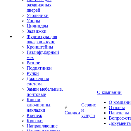
раздвижных
дверей
Угольники
Упоры
Цилиндры
Задвижки
Фурнитура для
шкафов - купе
Кронштейны
Газлифт,барный
мех
Разное
Подпятники
Ручки
Джокерная
система
Замки мебельные,
О компании
почтовые
Ключи,
О компани
ключивины,
Сервис
Отзывы
накладки
и
Скидки
Партнеры
Крепеж
услуги
Вопрос-от
Крючки
Документа
Направляющие