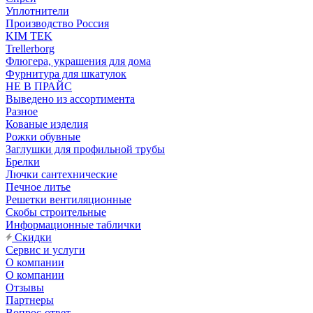
Уплотнители
Производство Россия
KIM TEK
Trellerborg
Флюгера, украшения для дома
Фурнитура для шкатулок
НЕ В ПРАЙС
Выведено из ассортимента
Разное
Кованые изделия
Рожки обувные
Заглушки для профильной трубы
Брелки
Лючки сантехнические
Печное литье
Решетки вентиляционные
Скобы строительные
Информационные таблички
Скидки
Сервис и услуги
О компании
О компании
Отзывы
Партнеры
Вопрос-ответ