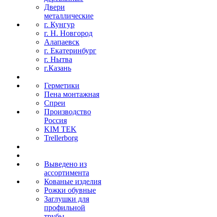
Двери
металлические
г. Кунгур
г. Н. Новгород
Алапаевск
г. Екатеринбург
г. Нытва
г.Казань
Герметики
Пена монтажная
Спреи
Производство
Россия
KIM TEK
Trellerborg
Выведено из
ассортимента
Кованые изделия
Рожки обувные
Заглушки для
профильной
трубы