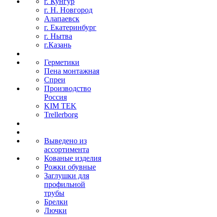
г. Кунгур
г. Н. Новгород
Алапаевск
г. Екатеринбург
г. Нытва
г.Казань
Герметики
Пена монтажная
Спреи
Производство
Россия
KIM TEK
Trellerborg
Выведено из
ассортимента
Кованые изделия
Рожки обувные
Заглушки для
профильной
трубы
Брелки
Лючки