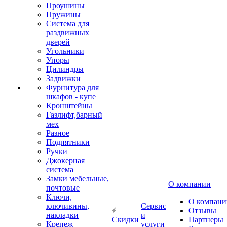
Проушины
Пружины
Система для
раздвижных
дверей
Угольники
Упоры
Цилиндры
Задвижки
Фурнитура для
шкафов - купе
Кронштейны
Газлифт,барный
мех
Разное
Подпятники
Ручки
Джокерная
система
Замки мебельные,
О компании
почтовые
Ключи,
О компани
ключивины,
Сервис
Отзывы
накладки
и
Скидки
Партнеры
Крепеж
услуги