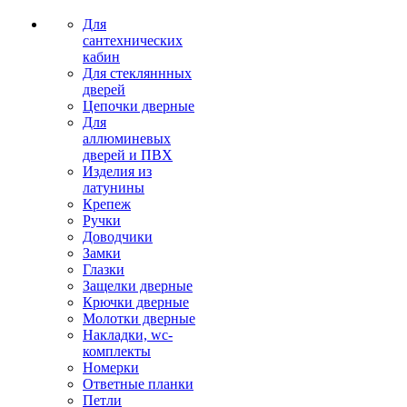
Для
сантехнических
кабин
Для стекляннных
дверей
Цепочки дверные
Для
аллюминевых
дверей и ПВХ
Изделия из
латунины
Крепеж
Ручки
Доводчики
Замки
Глазки
Защелки дверные
Крючки дверные
Молотки дверные
Накладки, wc-
комплекты
Номерки
Ответные планки
Петли