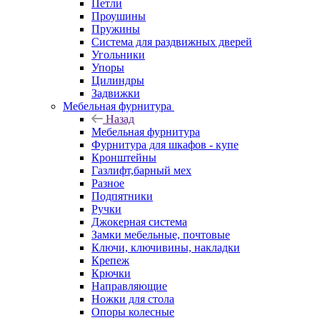
Петли
Проушины
Пружины
Система для раздвижных дверей
Угольники
Упоры
Цилиндры
Задвижки
Мебельная фурнитура
Назад
Мебельная фурнитура
Фурнитура для шкафов - купе
Кронштейны
Газлифт,барный мех
Разное
Подпятники
Ручки
Джокерная система
Замки мебельные, почтовые
Ключи, ключивины, накладки
Крепеж
Крючки
Направляющие
Ножки для стола
Опоры колесные