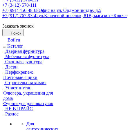
+7 (3412) 570-111
+7 (991) 456-48-68
Офис на ул. Орджоникидзе, д.5
+7 (912) 767-93-42
ул.Ключевой поселок, 81В, магазин «Ключ»
Заказать звонок
Поиск
Войти
Каталог
Дверная фурнитура
Мебельная фурнитура
Оконная фурнтура
Двери
Перфокрепеж
Почтовые ящики
Строительная химия
Уплотнители
Флюгера, украшения для
дома
Фурнитура для шкатулок
НЕ В ПРАЙС
Разное
Для
сантехнических