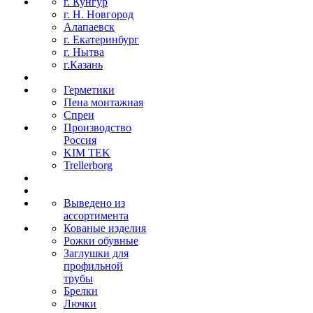
г. Кунгур
г. Н. Новгород
Алапаевск
г. Екатеринбург
г. Нытва
г.Казань
Герметики
Пена монтажная
Спреи
Производство
Россия
KIM TEK
Trellerborg
Выведено из
ассортимента
Кованые изделия
Рожки обувные
Заглушки для
профильной
трубы
Брелки
Лючки