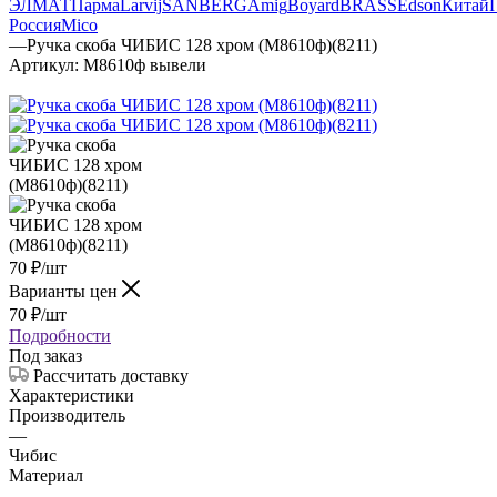
ЭЛМАТ
Парма
Larvij
SANBERG
Amig
Boyard
BRASS
Edson
Китай
Россия
Mico
—
Ручка скоба ЧИБИС 128 хром (М8610ф)(8211)
Артикул:
М8610ф вывели
70
₽
/шт
Варианты цен
70
₽
/шт
Подробности
Под заказ
Рассчитать доставку
Характеристики
Производитель
—
Чибис
Материал
—