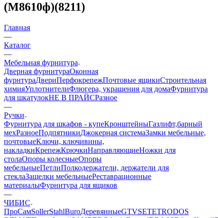
(М8610ф)(8211)
Главная
—
Каталог
—
Мебельная фурнитура
Дверная фурнитура
Оконная
фурнтура
Двери
Перфокрепеж
Почтовые ящики
Строительная
химия
Уплотнители
Флюгера, украшения для дома
Фурнитура
для шкатулок
НЕ В ПРАЙС
Разное
—
Ручки
Фурнитура для шкафов - купе
Кронштейны
Газлифт,барный
мех
Разное
Подпятники
Джокерная система
Замки мебельные,
почтовые
Ключи, ключивины,
накладки
Крепеж
Крючки
Направляющие
Ножки для
стола
Опоры колесные
Опоры
мебельные
Петли
Полкодержатели, держатели для
стекла
Защелки мебельные
Реставрационные
материалы
Фурнитура для ящиков
—
ЧИБИС
ПроСам
Soller
StahlBuro
Деревянные
GTV
SETE
TRODOS