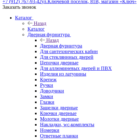
+7 (912) 767-93-42
ул.Ключевой поселок, 81В, магазин «Ключ»
Заказать звонок
Каталог
Назад
Каталог
Дверная фурнитура
Назад
Дверная фурнитура
Для сантехнических кабин
Для стекляннных дверей
Цепочки дверные
Для аллюминевых дверей и ПВХ
Изделия из латунины
Крепеж
Ручки
Доводчики
Замки
Глазки
Защелки дверные
Крючки дверные
Молотки дверные
Накладки, wc-комплекты
Номерки
Ответные планки