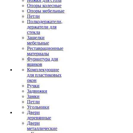
Ножки для стола
Опоры колесные
Опоры мебельные
Петли
Полкодержатели,
держатели для
стекла
Защелки
мебельные
Реставрационные
материалы
Фурнитура для
ящиков
Комплекующие
для пластиковых
окон
Ручки
Задвижки
Замки
Петли
Угольники
Двери
деревянные
Двери
металлические