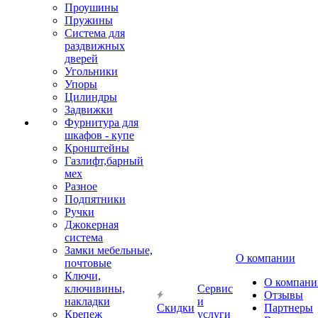
Проушины
Пружины
Система для
раздвижных
дверей
Угольники
Упоры
Цилиндры
Задвижки
Фурнитура для
шкафов - купе
Кронштейны
Газлифт,барный
мех
Разное
Подпятники
Ручки
Джокерная
система
Замки мебельные,
О компании
почтовые
Ключи,
О компани
ключивины,
Сервис
Отзывы
накладки
и
Скидки
Партнеры
Крепеж
услуги