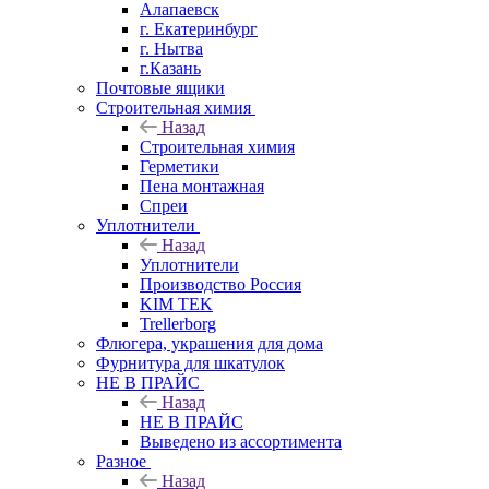
Алапаевск
г. Екатеринбург
г. Нытва
г.Казань
Почтовые ящики
Строительная химия
Назад
Строительная химия
Герметики
Пена монтажная
Спреи
Уплотнители
Назад
Уплотнители
Производство Россия
KIM TEK
Trellerborg
Флюгера, украшения для дома
Фурнитура для шкатулок
НЕ В ПРАЙС
Назад
НЕ В ПРАЙС
Выведено из ассортимента
Разное
Назад