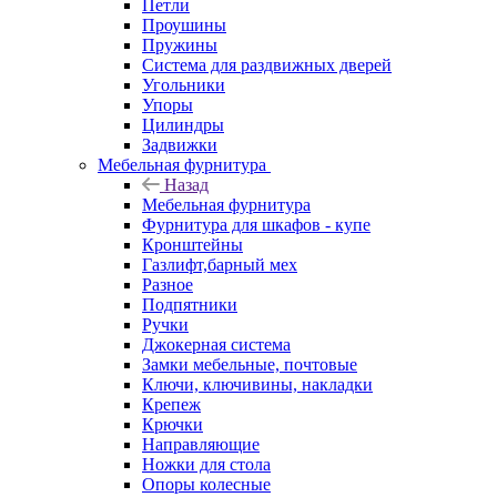
Петли
Проушины
Пружины
Система для раздвижных дверей
Угольники
Упоры
Цилиндры
Задвижки
Мебельная фурнитура
Назад
Мебельная фурнитура
Фурнитура для шкафов - купе
Кронштейны
Газлифт,барный мех
Разное
Подпятники
Ручки
Джокерная система
Замки мебельные, почтовые
Ключи, ключивины, накладки
Крепеж
Крючки
Направляющие
Ножки для стола
Опоры колесные