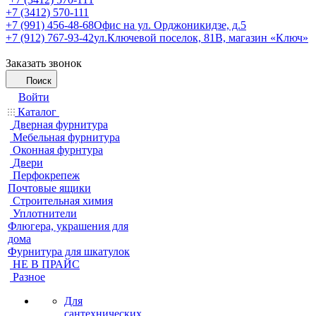
+7 (3412) 570-111
+7 (991) 456-48-68
Офис на ул. Орджоникидзе, д.5
+7 (912) 767-93-42
ул.Ключевой поселок, 81В, магазин «Ключ»
Заказать звонок
Поиск
Войти
Каталог
Дверная фурнитура
Мебельная фурнитура
Оконная фурнтура
Двери
Перфокрепеж
Почтовые ящики
Строительная химия
Уплотнители
Флюгера, украшения для
дома
Фурнитура для шкатулок
НЕ В ПРАЙС
Разное
Для
сантехнических