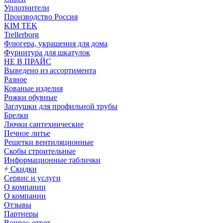
Уплотнители
Производство Россия
KIM TEK
Trellerborg
Флюгера, украшения для дома
Фурнитура для шкатулок
НЕ В ПРАЙС
Выведено из ассортимента
Разное
Кованые изделия
Рожки обувные
Заглушки для профильной трубы
Брелки
Лючки сантехнические
Печное литье
Решетки вентиляционные
Скобы строительные
Информационные таблички
Скидки
Сервис и услуги
О компании
О компании
Отзывы
Партнеры
Вопрос-ответ