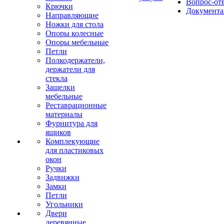
Вопрос-от
Крючки
Документа
Направляющие
Ножки для стола
Опоры колесные
Опоры мебельные
Петли
Полкодержатели,
держатели для
стекла
Защелки
мебельные
Реставрационные
материалы
Фурнитура для
ящиков
Комплекующие
для пластиковых
окон
Ручки
Задвижки
Замки
Петли
Угольники
Двери
деревянные