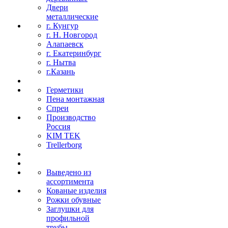
Двери
металлические
г. Кунгур
г. Н. Новгород
Алапаевск
г. Екатеринбург
г. Нытва
г.Казань
Герметики
Пена монтажная
Спреи
Производство
Россия
KIM TEK
Trellerborg
Выведено из
ассортимента
Кованые изделия
Рожки обувные
Заглушки для
профильной
трубы