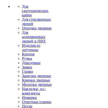
Для
сантехнических
кабин
Для стекляннных
дверей
Цепочки дверные
Для
аллюминевых
дверей и ПВХ
Изделия из
латунины
Крепеж
Ручки
Доводчики
Замки
Глазки
Защелки дверные
Крючки дверные
Молотки дверные
Накладки, wc-
комплекты
Номерки
Ответные планки
Петли