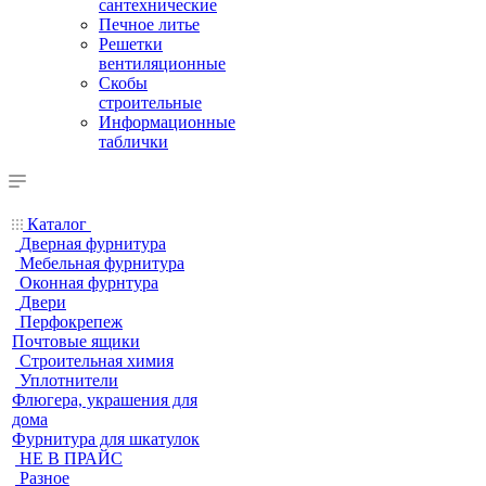
сантехнические
Печное литье
Решетки
вентиляционные
Скобы
строительные
Информационные
таблички
Каталог
Дверная фурнитура
Мебельная фурнитура
Оконная фурнтура
Двери
Перфокрепеж
Почтовые ящики
Строительная химия
Уплотнители
Флюгера, украшения для
дома
Фурнитура для шкатулок
НЕ В ПРАЙС
Разное