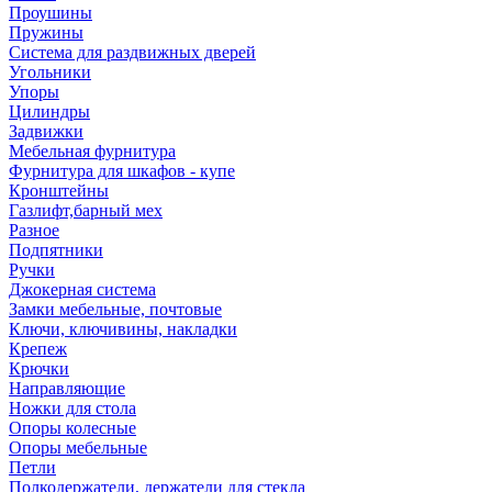
Проушины
Пружины
Система для раздвижных дверей
Угольники
Упоры
Цилиндры
Задвижки
Мебельная фурнитура
Фурнитура для шкафов - купе
Кронштейны
Газлифт,барный мех
Разное
Подпятники
Ручки
Джокерная система
Замки мебельные, почтовые
Ключи, ключивины, накладки
Крепеж
Крючки
Направляющие
Ножки для стола
Опоры колесные
Опоры мебельные
Петли
Полкодержатели, держатели для стекла