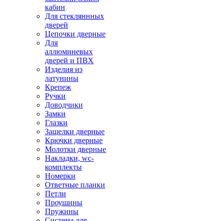
кабин
Для стекляннных
дверей
Цепочки дверные
Для
аллюминевых
дверей и ПВХ
Изделия из
латунины
Крепеж
Ручки
Доводчики
Замки
Глазки
Защелки дверные
Крючки дверные
Молотки дверные
Накладки, wc-
комплекты
Номерки
Ответные планки
Петли
Проушины
Пружины
Система для