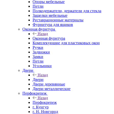
Опоры мебельные
Петли
Полкодержатели, держатели для стекла
Защелки мебельные
Реставрационные материалы
Фурнитура для ящиков
Оконная фурнтура
Назад
Оконная фурнтура
Комплекующие для пластиковых окон
Ручки
Задвижки
Замки
Петли
Угольники
Двери
Назад
Двери
Двери деревянные
Двери металлические
Перфокрепеж
Назад
Перфокрепеж
г. Кунгур
г. Н. Новгород