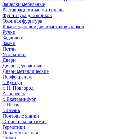
Защелки мебельные
Реставрационные материалы
Фурнитура для ящиков
Оконная фурнтура
Комплекующие для пластиковых окон
Ручки
Задвижки
Замки
Петли
Угольники
Двери
Двери деревянные
Двери металлические
Перфокрепеж
г. Кунгур
г. Н. Новгород
Алапаевск
г. Екатеринбург
г. Нытва
г.Казань
Почтовые ящики
Строительная химия
Герметики
Пена монтажная
Спреи