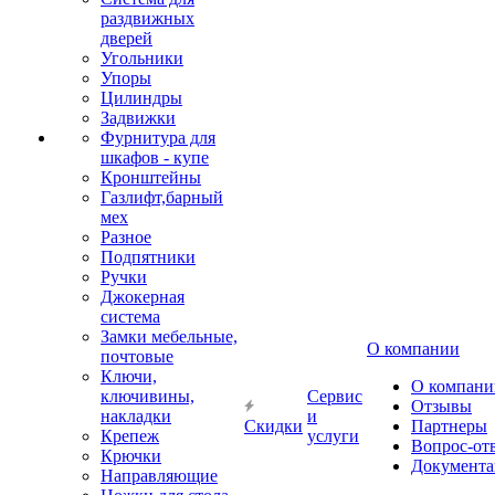
раздвижных
дверей
Угольники
Упоры
Цилиндры
Задвижки
Фурнитура для
шкафов - купе
Кронштейны
Газлифт,барный
мех
Разное
Подпятники
Ручки
Джокерная
система
Замки мебельные,
О компании
почтовые
Ключи,
О компани
ключивины,
Сервис
Отзывы
накладки
и
Скидки
Партнеры
Крепеж
услуги
Вопрос-от
Крючки
Документа
Направляющие