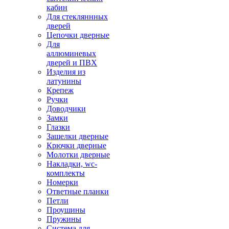
кабин
Для стекляннных
дверей
Цепочки дверные
Для
аллюминевых
дверей и ПВХ
Изделия из
латунины
Крепеж
Ручки
Доводчики
Замки
Глазки
Защелки дверные
Крючки дверные
Молотки дверные
Накладки, wc-
комплекты
Номерки
Ответные планки
Петли
Проушины
Пружины
Система для