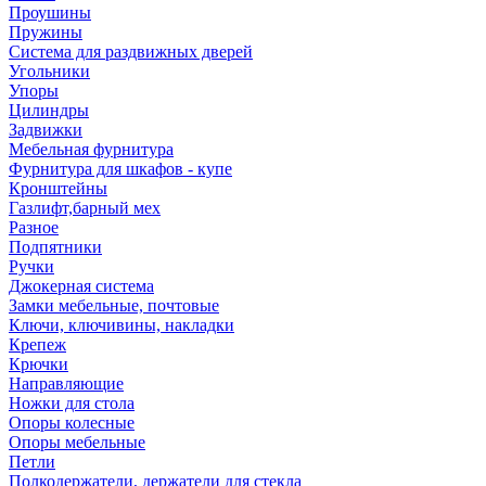
Проушины
Пружины
Система для раздвижных дверей
Угольники
Упоры
Цилиндры
Задвижки
Мебельная фурнитура
Фурнитура для шкафов - купе
Кронштейны
Газлифт,барный мех
Разное
Подпятники
Ручки
Джокерная система
Замки мебельные, почтовые
Ключи, ключивины, накладки
Крепеж
Крючки
Направляющие
Ножки для стола
Опоры колесные
Опоры мебельные
Петли
Полкодержатели, держатели для стекла