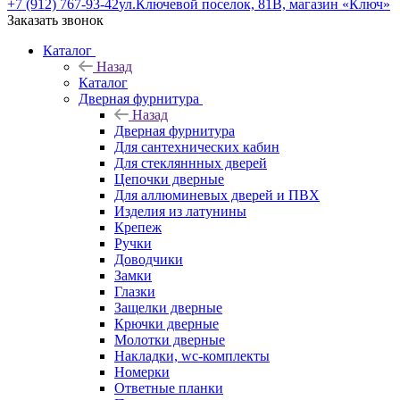
+7 (912) 767-93-42
ул.Ключевой поселок, 81В, магазин «Ключ»
Заказать звонок
Каталог
Назад
Каталог
Дверная фурнитура
Назад
Дверная фурнитура
Для сантехнических кабин
Для стекляннных дверей
Цепочки дверные
Для аллюминевых дверей и ПВХ
Изделия из латунины
Крепеж
Ручки
Доводчики
Замки
Глазки
Защелки дверные
Крючки дверные
Молотки дверные
Накладки, wc-комплекты
Номерки
Ответные планки