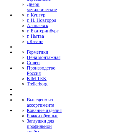
Двери
металлические
г. Кунгур
г. Н. Новгород
Алапаевск
г. Екатеринбург
г. Нытва
г.Казань
Герметики
Пена монтажная
Спреи
Производство
Россия
KIM TEK
Trellerborg
Выведено из
ассортимента
Кованые изделия
Рожки обувные
Заглушки для
профильной
трубы