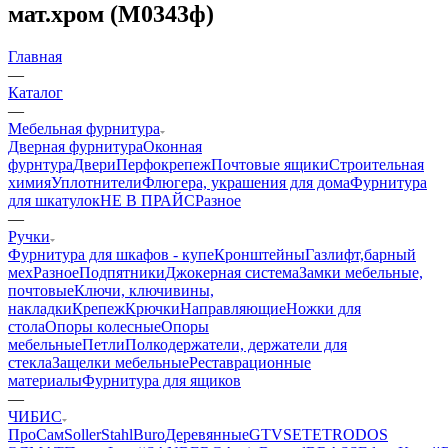
мат.хром (М0343ф)
Главная
—
Каталог
—
Мебельная фурнитура
Дверная фурнитура
Оконная
фурнтура
Двери
Перфокрепеж
Почтовые ящики
Строительная
химия
Уплотнители
Флюгера, украшения для дома
Фурнитура
для шкатулок
НЕ В ПРАЙС
Разное
—
Ручки
Фурнитура для шкафов - купе
Кронштейны
Газлифт,барный
мех
Разное
Подпятники
Джокерная система
Замки мебельные,
почтовые
Ключи, ключивины,
накладки
Крепеж
Крючки
Направляющие
Ножки для
стола
Опоры колесные
Опоры
мебельные
Петли
Полкодержатели, держатели для
стекла
Защелки мебельные
Реставрационные
материалы
Фурнитура для ящиков
—
ЧИБИС
ПроСам
Soller
StahlBuro
Деревянные
GTV
SETE
TRODOS