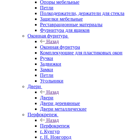
Опоры мебельные
Петли
Полкодержатели, держатели для стекла
Защелки мебельные
Реставрационные материалы
Фурнитура для ящиков
Оконная фурнтура
Назад
Оконная фурнтура
Комплекующие для пластиковых окон
Ручки
Задвижки
Замки
Петли
Угольники
Двери
Назад
Двери
Двери деревянные
Двери металлические
Перфокрепеж
Назад
Перфокрепеж
г. Кунгур
г. Н. Новгород