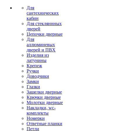
Для
сантехнических
кабин
Для стекляннных
дверей
Цепочки дверные
Для
аллюминевых
дверей и ПВХ
Изделия из
латунины
Крепеж
Ручки
Доводчики
Замки
Глазки
Защелки дверные
Крючки дверные
Молотки дверные
Накладки, wc-
комплекты
Номерки
Ответные планки
Петли