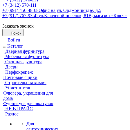
+7 (3412) 570-111
+7 (991) 456-48-68
Офис на ул. Орджоникидзе, д.5
+7 (912) 767-93-42
ул.Ключевой поселок, 81В, магазин «Ключ»
Заказать звонок
Поиск
Войти
Каталог
Дверная фурнитура
Мебельная фурнитура
Оконная фурнтура
Двери
Перфокрепеж
Почтовые ящики
Строительная химия
Уплотнители
Флюгера, украшения для
дома
Фурнитура для шкатулок
НЕ В ПРАЙС
Разное
Для
сантехнических