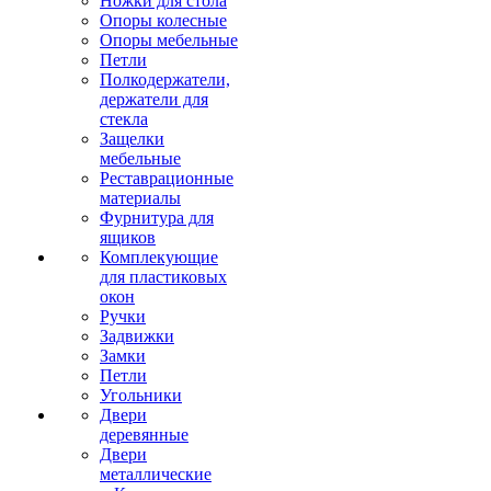
Ножки для стола
Опоры колесные
Опоры мебельные
Петли
Полкодержатели,
держатели для
стекла
Защелки
мебельные
Реставрационные
материалы
Фурнитура для
ящиков
Комплекующие
для пластиковых
окон
Ручки
Задвижки
Замки
Петли
Угольники
Двери
деревянные
Двери
металлические