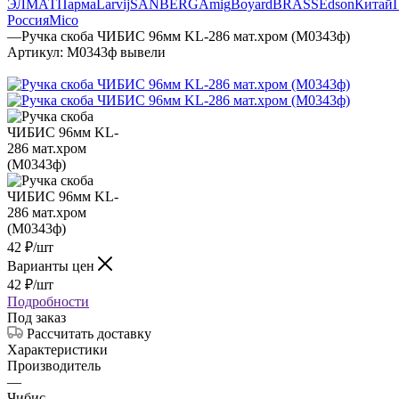
ЭЛМАТ
Парма
Larvij
SANBERG
Amig
Boyard
BRASS
Edson
Китай
Россия
Mico
—
Ручка скоба ЧИБИС 96мм KL-286 мат.хром (М0343ф)
Артикул:
М0343ф вывели
42
₽
/шт
Варианты цен
42
₽
/шт
Подробности
Под заказ
Рассчитать доставку
Характеристики
Производитель
—
Чибис