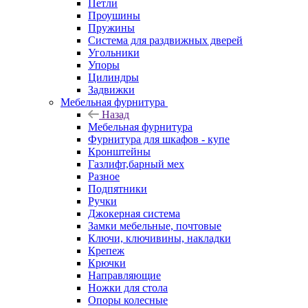
Петли
Проушины
Пружины
Система для раздвижных дверей
Угольники
Упоры
Цилиндры
Задвижки
Мебельная фурнитура
Назад
Мебельная фурнитура
Фурнитура для шкафов - купе
Кронштейны
Газлифт,барный мех
Разное
Подпятники
Ручки
Джокерная система
Замки мебельные, почтовые
Ключи, ключивины, накладки
Крепеж
Крючки
Направляющие
Ножки для стола
Опоры колесные