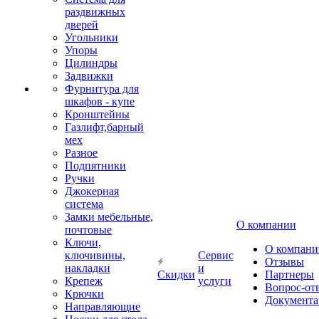
раздвижных
дверей
Угольники
Упоры
Цилиндры
Задвижки
Фурнитура для
шкафов - купе
Кронштейны
Газлифт,барный
мех
Разное
Подпятники
Ручки
Джокерная
система
Замки мебельные,
О компании
почтовые
Ключи,
О компани
ключивины,
Сервис
Отзывы
накладки
и
Скидки
Партнеры
Крепеж
услуги
Вопрос-от
Крючки
Документа
Направляющие