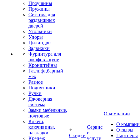
Проушины
Пружины
Система для
раздвижных
дверей
Угольники
Упоры
Цилиндры
Задвижки
Фурнитура для
шкафов - купе
Кронштейны
Газлифт,барный
мех
Разное
Подпятники
Ручки
Джокерная
система
Замки мебельные,
О компании
почтовые
Ключи,
О компани
ключивины,
Сервис
Отзывы
накладки
и
Скидки
Партнеры
Крепеж
услуги