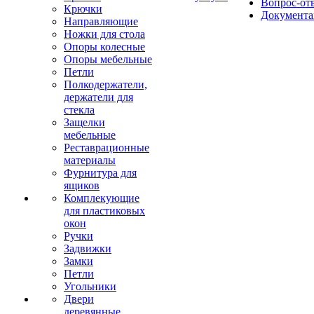
Вопрос-от
Крючки
Документа
Направляющие
Ножки для стола
Опоры колесные
Опоры мебельные
Петли
Полкодержатели,
держатели для
стекла
Защелки
мебельные
Реставрационные
материалы
Фурнитура для
ящиков
Комплекующие
для пластиковых
окон
Ручки
Задвижки
Замки
Петли
Угольники
Двери
деревянные