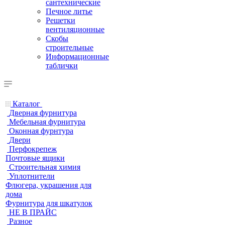
сантехнические
Печное литье
Решетки
вентиляционные
Скобы
строительные
Информационные
таблички
Каталог
Дверная фурнитура
Мебельная фурнитура
Оконная фурнтура
Двери
Перфокрепеж
Почтовые ящики
Строительная химия
Уплотнители
Флюгера, украшения для
дома
Фурнитура для шкатулок
НЕ В ПРАЙС
Разное