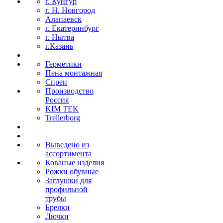
г. Кунгур
г. Н. Новгород
Алапаевск
г. Екатеринбург
г. Нытва
г.Казань
Герметики
Пена монтажная
Спреи
Производство
Россия
KIM TEK
Trellerborg
Выведено из
ассортимента
Кованые изделия
Рожки обувные
Заглушки для
профильной
трубы
Брелки
Лючки