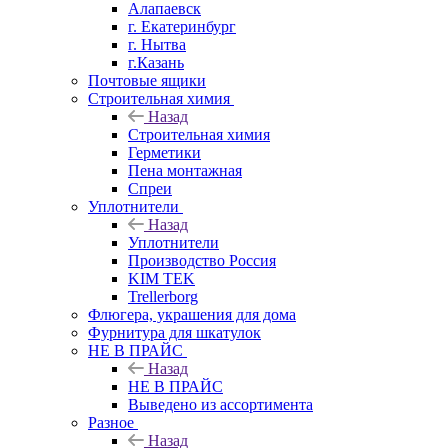
Алапаевск
г. Екатеринбург
г. Нытва
г.Казань
Почтовые ящики
Строительная химия
Назад
Строительная химия
Герметики
Пена монтажная
Спреи
Уплотнители
Назад
Уплотнители
Производство Россия
KIM TEK
Trellerborg
Флюгера, украшения для дома
Фурнитура для шкатулок
НЕ В ПРАЙС
Назад
НЕ В ПРАЙС
Выведено из ассортимента
Разное
Назад