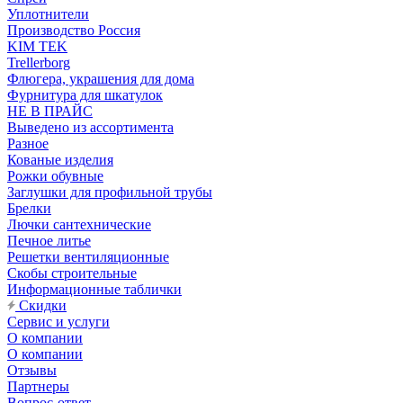
Уплотнители
Производство Россия
KIM TEK
Trellerborg
Флюгера, украшения для дома
Фурнитура для шкатулок
НЕ В ПРАЙС
Выведено из ассортимента
Разное
Кованые изделия
Рожки обувные
Заглушки для профильной трубы
Брелки
Лючки сантехнические
Печное литье
Решетки вентиляционные
Скобы строительные
Информационные таблички
Скидки
Сервис и услуги
О компании
О компании
Отзывы
Партнеры
Вопрос-ответ