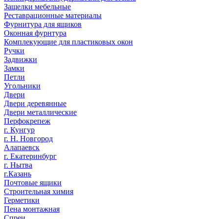
Защелки мебельные
Реставрационные материалы
Фурнитура для ящиков
Оконная фурнтура
Комплекующие для пластиковых окон
Ручки
Задвижки
Замки
Петли
Угольники
Двери
Двери деревянные
Двери металлические
Перфокрепеж
г. Кунгур
г. Н. Новгород
Алапаевск
г. Екатеринбург
г. Нытва
г.Казань
Почтовые ящики
Строительная химия
Герметики
Пена монтажная
Спреи