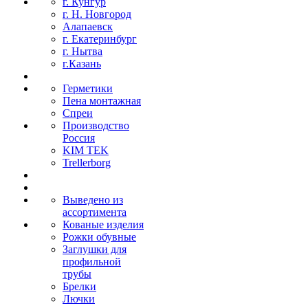
г. Кунгур
г. Н. Новгород
Алапаевск
г. Екатеринбург
г. Нытва
г.Казань
Герметики
Пена монтажная
Спреи
Производство
Россия
KIM TEK
Trellerborg
Выведено из
ассортимента
Кованые изделия
Рожки обувные
Заглушки для
профильной
трубы
Брелки
Лючки