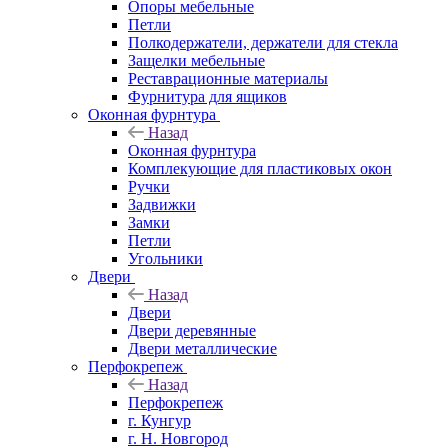
Опоры мебельные
Петли
Полкодержатели, держатели для стекла
Защелки мебельные
Реставрационные материалы
Фурнитура для ящиков
Оконная фурнтура
Назад
Оконная фурнтура
Комплекующие для пластиковых окон
Ручки
Задвижки
Замки
Петли
Угольники
Двери
Назад
Двери
Двери деревянные
Двери металлические
Перфокрепеж
Назад
Перфокрепеж
г. Кунгур
г. Н. Новгород