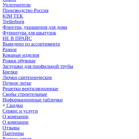
Уплотнители
Производство Россия
KIM TEK
Trellerborg
Флюгера, украшения для дома
Фурнитура для шкатулок
НЕ В ПРАЙС
Выведено из ассортимента
Разное
Кованые изделия
Рожки обувные
Заглушки для профильной трубы
Брелки
Лючки сантехнические
Печное литье
Решетки вентиляционные
Скобы строительные
Информационные таблички
Скидки
Сервис и услуги
О компании
О компании
Отзывы
Партнеры
Вопрос-ответ