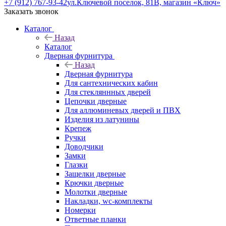
+7 (912) 767-93-42
ул.Ключевой поселок, 81В, магазин «Ключ»
Заказать звонок
Каталог
Назад
Каталог
Дверная фурнитура
Назад
Дверная фурнитура
Для сантехнических кабин
Для стекляннных дверей
Цепочки дверные
Для аллюминевых дверей и ПВХ
Изделия из латунины
Крепеж
Ручки
Доводчики
Замки
Глазки
Защелки дверные
Крючки дверные
Молотки дверные
Накладки, wc-комплекты
Номерки
Ответные планки