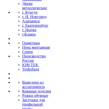
Двери
металлические
г. Кунгур
г. Н. Новгород
Алапаевск
г. Екатеринбург
г. Нытва
г.Казань
Герметики
Пена монтажная
Спреи
Производство
Россия
KIM TEK
Trellerborg
Выведено из
ассортимента
Кованые изделия
Рожки обувные
Заглушки для
профильной
трубы