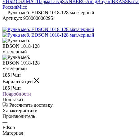
ЧИБИС
ЭЛМАТ
Парма
Larvij
SANBERG
Amig
Boyard
BRASS
Кита
Россия
Mico
—
Ручка меб. EDSON 1018-128 мат.черный
Артикул:
950000000295
185
₽
/шт
Варианты цен
185
₽
/шт
Подробности
Под заказ
Рассчитать доставку
Характеристики
Производитель
—
Edson
Материал
—