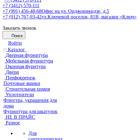
+7 (3412) 570-111
+7 (991) 456-48-68
Офис на ул. Орджоникидзе, д.5
+7 (912) 767-93-42
ул.Ключевой поселок, 81В, магазин «Ключ»
Заказать звонок
Поиск
Войти
Каталог
Дверная фурнитура
Мебельная фурнитура
Оконная фурнтура
Двери
Перфокрепеж
Почтовые ящики
Строительная химия
Уплотнители
Флюгера, украшения для
дома
Фурнитура для шкатулок
НЕ В ПРАЙС
Разное
Для
сантехнических