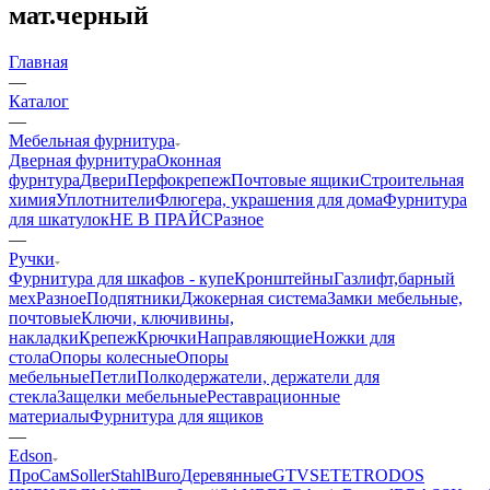
мат.черный
Главная
—
Каталог
—
Мебельная фурнитура
Дверная фурнитура
Оконная
фурнтура
Двери
Перфокрепеж
Почтовые ящики
Строительная
химия
Уплотнители
Флюгера, украшения для дома
Фурнитура
для шкатулок
НЕ В ПРАЙС
Разное
—
Ручки
Фурнитура для шкафов - купе
Кронштейны
Газлифт,барный
мех
Разное
Подпятники
Джокерная система
Замки мебельные,
почтовые
Ключи, ключивины,
накладки
Крепеж
Крючки
Направляющие
Ножки для
стола
Опоры колесные
Опоры
мебельные
Петли
Полкодержатели, держатели для
стекла
Защелки мебельные
Реставрационные
материалы
Фурнитура для ящиков
—
Edson
ПроСам
Soller
StahlBuro
Деревянные
GTV
SETE
TRODOS