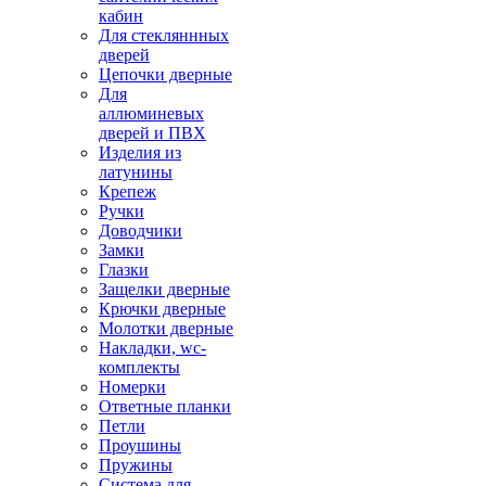
кабин
Для стекляннных
дверей
Цепочки дверные
Для
аллюминевых
дверей и ПВХ
Изделия из
латунины
Крепеж
Ручки
Доводчики
Замки
Глазки
Защелки дверные
Крючки дверные
Молотки дверные
Накладки, wc-
комплекты
Номерки
Ответные планки
Петли
Проушины
Пружины
Система для