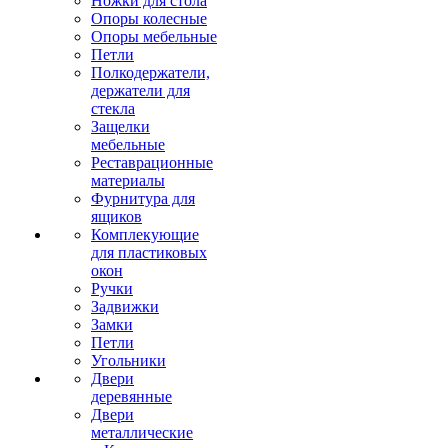
Ножки для стола
Опоры колесные
Опоры мебельные
Петли
Полкодержатели,
держатели для
стекла
Защелки
мебельные
Реставрационные
материалы
Фурнитура для
ящиков
Комплекующие
для пластиковых
окон
Ручки
Задвижки
Замки
Петли
Угольники
Двери
деревянные
Двери
металлические