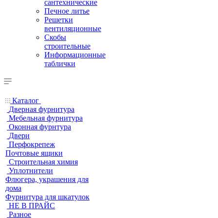
сантехнические
Печное литье
Решетки
вентиляционные
Скобы
строительные
Информационные
таблички
Каталог
Дверная фурнитура
Мебельная фурнитура
Оконная фурнтура
Двери
Перфокрепеж
Почтовые ящики
Строительная химия
Уплотнители
Флюгера, украшения для
дома
Фурнитура для шкатулок
НЕ В ПРАЙС
Разное