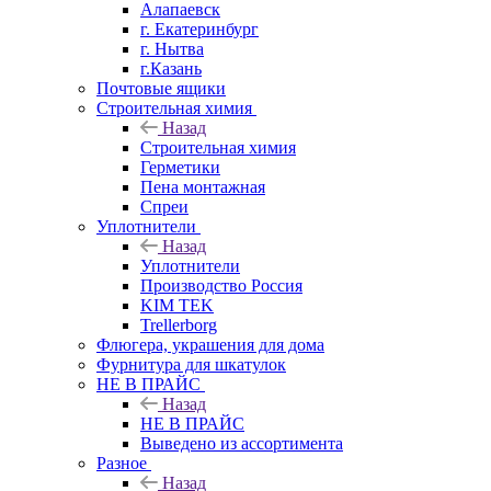
Алапаевск
г. Екатеринбург
г. Нытва
г.Казань
Почтовые ящики
Строительная химия
Назад
Строительная химия
Герметики
Пена монтажная
Спреи
Уплотнители
Назад
Уплотнители
Производство Россия
KIM TEK
Trellerborg
Флюгера, украшения для дома
Фурнитура для шкатулок
НЕ В ПРАЙС
Назад
НЕ В ПРАЙС
Выведено из ассортимента
Разное
Назад