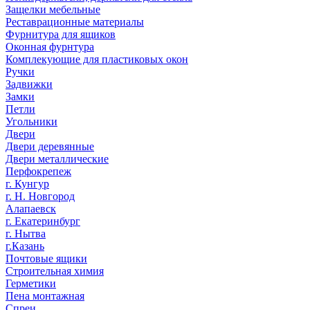
Защелки мебельные
Реставрационные материалы
Фурнитура для ящиков
Оконная фурнтура
Комплекующие для пластиковых окон
Ручки
Задвижки
Замки
Петли
Угольники
Двери
Двери деревянные
Двери металлические
Перфокрепеж
г. Кунгур
г. Н. Новгород
Алапаевск
г. Екатеринбург
г. Нытва
г.Казань
Почтовые ящики
Строительная химия
Герметики
Пена монтажная
Спреи