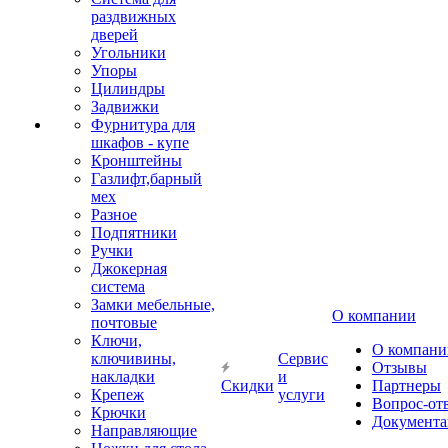
раздвижных
дверей
Угольники
Упоры
Цилиндры
Задвижки
Фурнитура для
шкафов - купе
Кронштейны
Газлифт,барный
мех
Разное
Подпятники
Ручки
Джокерная
система
Замки мебельные,
О компании
почтовые
Ключи,
О компани
ключивины,
Сервис
Отзывы
накладки
и
Скидки
Партнеры
Крепеж
услуги
Вопрос-от
Крючки
Документа
Направляющие