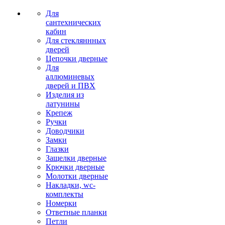
Для
сантехнических
кабин
Для стекляннных
дверей
Цепочки дверные
Для
аллюминевых
дверей и ПВХ
Изделия из
латунины
Крепеж
Ручки
Доводчики
Замки
Глазки
Защелки дверные
Крючки дверные
Молотки дверные
Накладки, wc-
комплекты
Номерки
Ответные планки
Петли