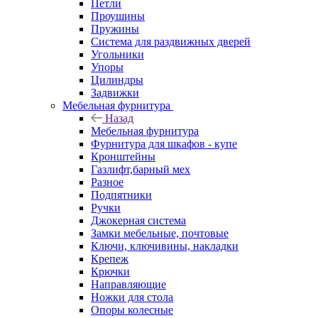
Петли
Проушины
Пружины
Система для раздвижных дверей
Угольники
Упоры
Цилиндры
Задвижки
Мебельная фурнитура
Назад
Мебельная фурнитура
Фурнитура для шкафов - купе
Кронштейны
Газлифт,барный мех
Разное
Подпятники
Ручки
Джокерная система
Замки мебельные, почтовые
Ключи, ключивины, накладки
Крепеж
Крючки
Направляющие
Ножки для стола
Опоры колесные