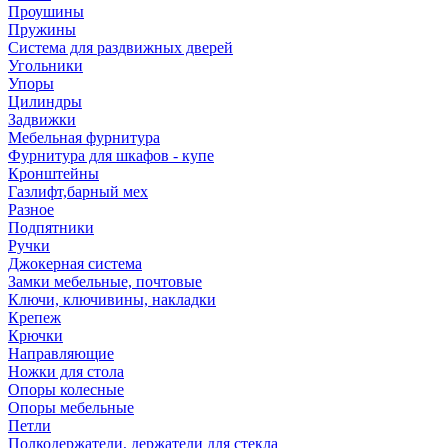
Проушины
Пружины
Система для раздвижных дверей
Угольники
Упоры
Цилиндры
Задвижки
Мебельная фурнитура
Фурнитура для шкафов - купе
Кронштейны
Газлифт,барный мех
Разное
Подпятники
Ручки
Джокерная система
Замки мебельные, почтовые
Ключи, ключивины, накладки
Крепеж
Крючки
Направляющие
Ножки для стола
Опоры колесные
Опоры мебельные
Петли
Полкодержатели, держатели для стекла