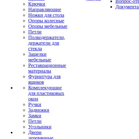
Вопрос-от
Крючки
Документа
Направляющие
Ножки для стола
Опоры колесные
Опоры мебельные
Петли
Полкодержатели,
держатели для
стекла
Защелки
мебельные
Реставрационные
материалы
Фурнитура для
ящиков
Комплекующие
для пластиковых
окон
Ручки
Задвижки
Замки
Петли
Угольники
Двери
деревянные