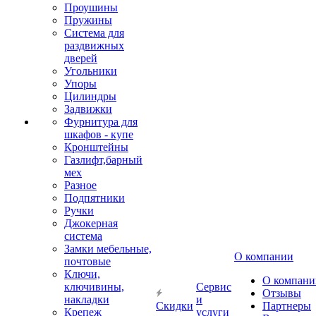
Проушины
Пружины
Система для
раздвижных
дверей
Угольники
Упоры
Цилиндры
Задвижки
Фурнитура для
шкафов - купе
Кронштейны
Газлифт,барный
мех
Разное
Подпятники
Ручки
Джокерная
система
Замки мебельные,
О компании
почтовые
Ключи,
О компани
ключивины,
Сервис
Отзывы
накладки
и
Скидки
Партнеры
Крепеж
услуги