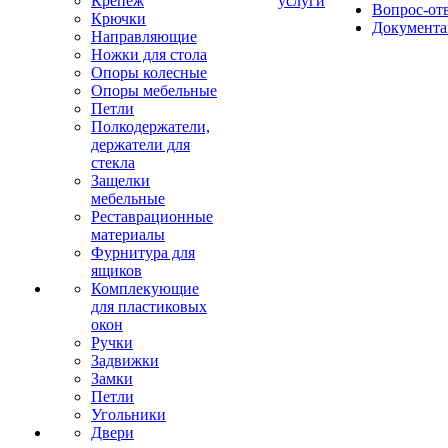
Крепеж
услуги
Вопрос-от
Крючки
Документа
Направляющие
Ножки для стола
Опоры колесные
Опоры мебельные
Петли
Полкодержатели,
держатели для
стекла
Защелки
мебельные
Реставрационные
материалы
Фурнитура для
ящиков
Комплекующие
для пластиковых
окон
Ручки
Задвижки
Замки
Петли
Угольники
Двери