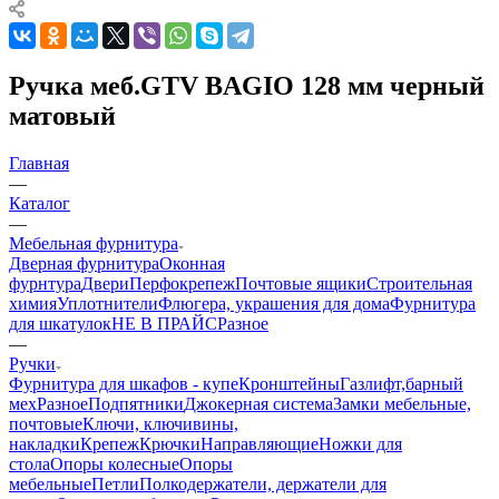
Ручка меб.GTV BAGIO 128 мм черный
матовый
Главная
—
Каталог
—
Мебельная фурнитура
Дверная фурнитура
Оконная
фурнтура
Двери
Перфокрепеж
Почтовые ящики
Строительная
химия
Уплотнители
Флюгера, украшения для дома
Фурнитура
для шкатулок
НЕ В ПРАЙС
Разное
—
Ручки
Фурнитура для шкафов - купе
Кронштейны
Газлифт,барный
мех
Разное
Подпятники
Джокерная система
Замки мебельные,
почтовые
Ключи, ключивины,
накладки
Крепеж
Крючки
Направляющие
Ножки для
стола
Опоры колесные
Опоры
мебельные
Петли
Полкодержатели, держатели для