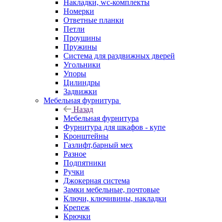
Накладки, wc-комплекты
Номерки
Ответные планки
Петли
Проушины
Пружины
Система для раздвижных дверей
Угольники
Упоры
Цилиндры
Задвижки
Мебельная фурнитура
Назад
Мебельная фурнитура
Фурнитура для шкафов - купе
Кронштейны
Газлифт,барный мех
Разное
Подпятники
Ручки
Джокерная система
Замки мебельные, почтовые
Ключи, ключивины, накладки
Крепеж
Крючки