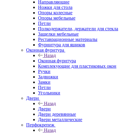
Направляющие
Ножки для стола
Опоры колесные
Опоры мебельные
Петли
Полкодержатели, держатели для стекла
Защелки мебельные
Реставрационные материалы
Фурнитура для ящиков
Оконная фурнтура
Назад
Оконная фурнтура
Комплекующие для пластиковых окон
Ручки
Задвижки
Замки
Петли
Угольники
Двери
Назад
Двери
Двери деревянные
Двери металлические
Перфокрепеж
Назад