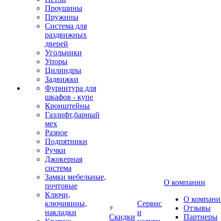
Проушины
Пружины
Система для
раздвижных
дверей
Угольники
Упоры
Цилиндры
Задвижки
Фурнитура для
шкафов - купе
Кронштейны
Газлифт,барный
мех
Разное
Подпятники
Ручки
Джокерная
система
Замки мебельные,
О компании
почтовые
Ключи,
О компани
ключивины,
Сервис
Отзывы
накладки
и
Скидки
Партнеры