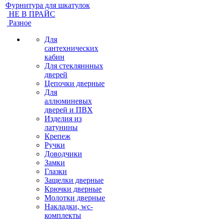
Фурнитура для шкатулок
НЕ В ПРАЙС
Разное
Для
сантехнических
кабин
Для стекляннных
дверей
Цепочки дверные
Для
аллюминевых
дверей и ПВХ
Изделия из
латунины
Крепеж
Ручки
Доводчики
Замки
Глазки
Защелки дверные
Крючки дверные
Молотки дверные
Накладки, wc-
комплекты