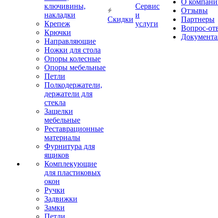
О компани
ключивины,
Сервис
Отзывы
накладки
и
Скидки
Партнеры
Крепеж
услуги
Вопрос-от
Крючки
Документа
Направляющие
Ножки для стола
Опоры колесные
Опоры мебельные
Петли
Полкодержатели,
держатели для
стекла
Защелки
мебельные
Реставрационные
материалы
Фурнитура для
ящиков
Комплекующие
для пластиковых
окон
Ручки
Задвижки
Замки
Петли