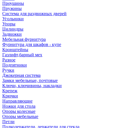
Проушины
Пружины
Система для раздвижных дверей
Угольники
Упоры
Цилиндры
Задвижки
Мебельная фурнитура
Фурнитура для шкафов - купе
Кронштейны
Газлифт,барный мех
Разное
Подпятники
Ручки
Джокерная система
Замки мебельные, почтовые
Ключи, ключивины, накладки
Крепеж
Крючки
Направляющие
Ножки для стола
Опоры колесные
Опоры мебельные
Петли
Полкодержатели, держатели для стекла