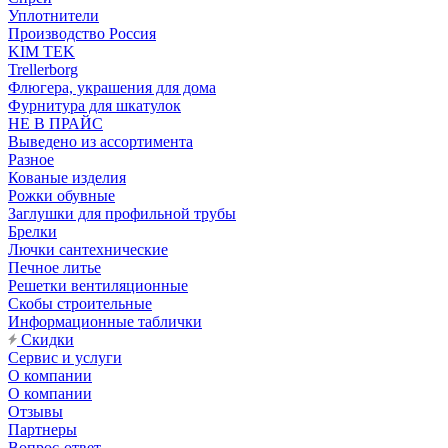
Уплотнители
Производство Россия
KIM TEK
Trellerborg
Флюгера, украшения для дома
Фурнитура для шкатулок
НЕ В ПРАЙС
Выведено из ассортимента
Разное
Кованые изделия
Рожки обувные
Заглушки для профильной трубы
Брелки
Лючки сантехнические
Печное литье
Решетки вентиляционные
Скобы строительные
Информационные таблички
Скидки
Сервис и услуги
О компании
О компании
Отзывы
Партнеры
Вопрос-ответ