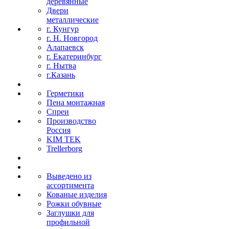
деревянные
Двери
металлические
г. Кунгур
г. Н. Новгород
Алапаевск
г. Екатеринбург
г. Нытва
г.Казань
Герметики
Пена монтажная
Спреи
Производство
Россия
KIM TEK
Trellerborg
Выведено из
ассортимента
Кованые изделия
Рожки обувные
Заглушки для
профильной