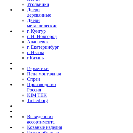
Угольники
Двери
деревянные
Двери
металлические
г. Кунгур
г. Н. Новгород
Алапаевск
г. Екатеринбург
г. Нытва
г.Казань
Герметики
Пена монтажная
Спреи
Производство
Россия
KIM TEK
Trellerborg
Выведено из
ассортимента
Кованые изделия
Рожки обувные