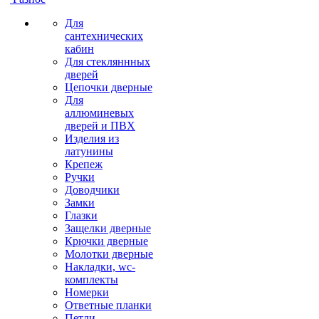
Для
сантехнических
кабин
Для стекляннных
дверей
Цепочки дверные
Для
аллюминевых
дверей и ПВХ
Изделия из
латунины
Крепеж
Ручки
Доводчики
Замки
Глазки
Защелки дверные
Крючки дверные
Молотки дверные
Накладки, wc-
комплекты
Номерки
Ответные планки
Петли