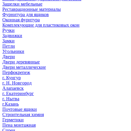
Защелки мебельные
Реставрационные материалы
Фурнитура для ящиков
Оконная фурнтура
Комплекующие для пластиковых окон
Ручки
Задвижки
Замки
Петли
Угольники
Двери
Двери деревянные
Двери металлические
Перфокрепеж
г. Кунгур
г. Н. Новгород
Алапаевск
г. Екатеринбург
г. Нытва
г.Казань
Почтовые ящики
Строительная химия
Герметики
Пена монтажная
Спреи