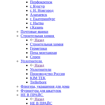
Перфокрепеж
г. Кунгур
г. Н. Новгород
Алапаевск
г. Екатеринбург
г. Нытва
г.Казань
Почтовые ящики
Строительная химия
Назад
Строительная химия
Герметики
Пена монтажная
Спреи
Уплотнители
Назад
Уплотнители
Производство Россия
KIM TEK
Trellerborg
Флюгера, украшения для дома
Фурнитура для шкатулок
НЕ В ПРАЙС
Назад
НЕ В ПРАЙС