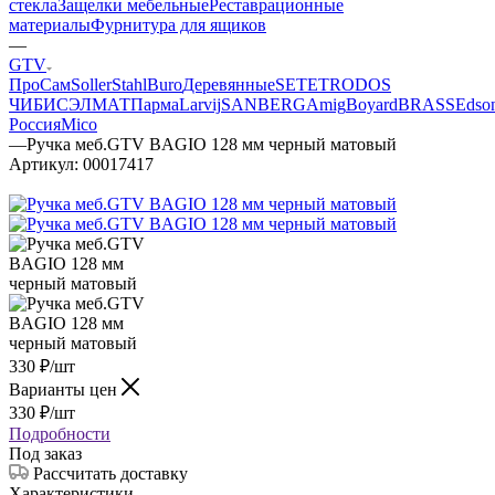
стекла
Защелки мебельные
Реставрационные
материалы
Фурнитура для ящиков
—
GTV
ПроСам
Soller
StahlBuro
Деревянные
SETE
TRODOS
ЧИБИС
ЭЛМАТ
Парма
Larvij
SANBERG
Amig
Boyard
BRASS
Edso
Россия
Mico
—
Ручка меб.GTV BAGIO 128 мм черный матовый
Артикул:
00017417
330
₽
/шт
Варианты цен
330
₽
/шт
Подробности
Под заказ
Рассчитать доставку
Характеристики