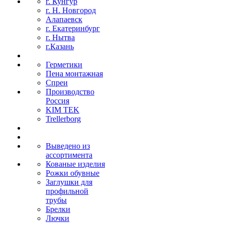
г. Кунгур
г. Н. Новгород
Алапаевск
г. Екатеринбург
г. Нытва
г.Казань
Герметики
Пена монтажная
Спреи
Производство
Россия
KIM TEK
Trellerborg
Выведено из
ассортимента
Кованые изделия
Рожки обувные
Заглушки для
профильной
трубы
Брелки
Лючки