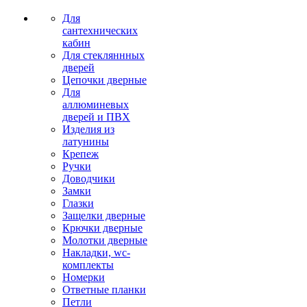
Для
сантехнических
кабин
Для стекляннных
дверей
Цепочки дверные
Для
аллюминевых
дверей и ПВХ
Изделия из
латунины
Крепеж
Ручки
Доводчики
Замки
Глазки
Защелки дверные
Крючки дверные
Молотки дверные
Накладки, wc-
комплекты
Номерки
Ответные планки
Петли