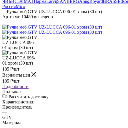
ЧИБИС
ЭЛМАТ
Парма
Larvij
SANBERG
Amig
Boyard
BRASS
Edso
Россия
Mico
—
Ручка меб.GTV UZ-LUCCA 096-01 хром (30 шт)
Артикул:
10489 выведено
185
₽
/шт
Варианты цен
185
₽
/шт
Подробности
Под заказ
Рассчитать доставку
Характеристики
Производитель
—
GTV
Материал
—