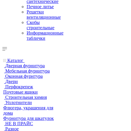
сантехнические
Печное литье
Решетки
вентиляционные
Скобы
строительные
Информационные
таблички
Каталог
Дверная фурнитура
Мебельная фурнитура
Оконная фурнтура
Двери
Перфокрепеж
Почтовые ящики
Строительная химия
Уплотнители
Флюгера, украшения для
дома
Фурнитура для шкатулок
НЕ В ПРАЙС
Разное