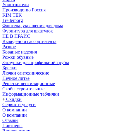
Уплотнители
Производство Россия
KIM TEK
Trellerborg
Флюгера, украшения для дома
Фурнитура для шкатулок
НЕ В ПРАЙС
Выведено из ассортимента
Разное
Кованые изделия
Рожки обувные
Заглушки для профильной трубы
Брелки
Лючки сантехнические
Печное литье
Решетки вентиляционные
Скобы строительные
Информационные таблички
Скидки
Сервис и услуги
О компании
О компании
Отзывы
Партнеры
Вопрос-ответ