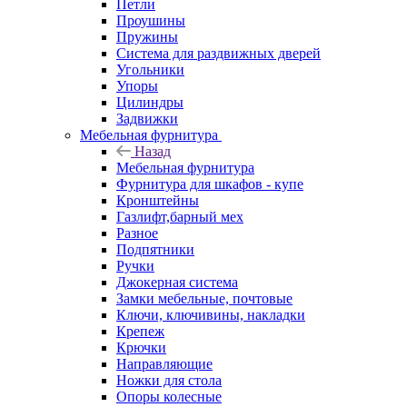
Петли
Проушины
Пружины
Система для раздвижных дверей
Угольники
Упоры
Цилиндры
Задвижки
Мебельная фурнитура
Назад
Мебельная фурнитура
Фурнитура для шкафов - купе
Кронштейны
Газлифт,барный мех
Разное
Подпятники
Ручки
Джокерная система
Замки мебельные, почтовые
Ключи, ключивины, накладки
Крепеж
Крючки
Направляющие
Ножки для стола
Опоры колесные