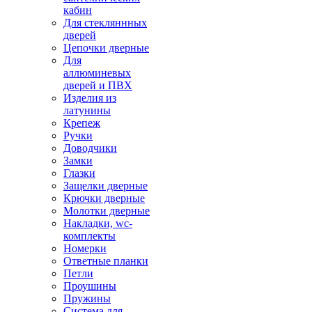
кабин
Для стекляннных
дверей
Цепочки дверные
Для
аллюминевых
дверей и ПВХ
Изделия из
латунины
Крепеж
Ручки
Доводчики
Замки
Глазки
Защелки дверные
Крючки дверные
Молотки дверные
Накладки, wc-
комплекты
Номерки
Ответные планки
Петли
Проушины
Пружины
Система для