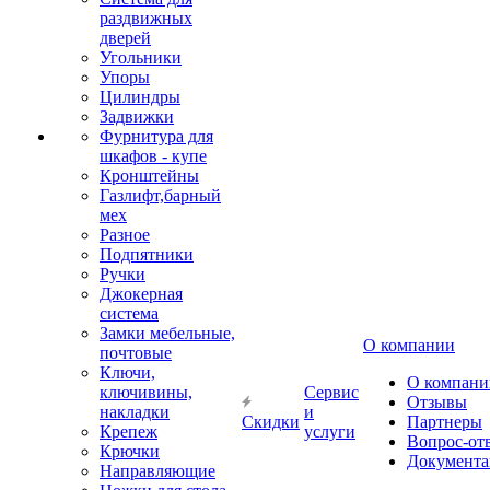
раздвижных
дверей
Угольники
Упоры
Цилиндры
Задвижки
Фурнитура для
шкафов - купе
Кронштейны
Газлифт,барный
мех
Разное
Подпятники
Ручки
Джокерная
система
Замки мебельные,
О компании
почтовые
Ключи,
О компани
ключивины,
Сервис
Отзывы
накладки
и
Скидки
Партнеры
Крепеж
услуги
Вопрос-от
Крючки
Документа
Направляющие