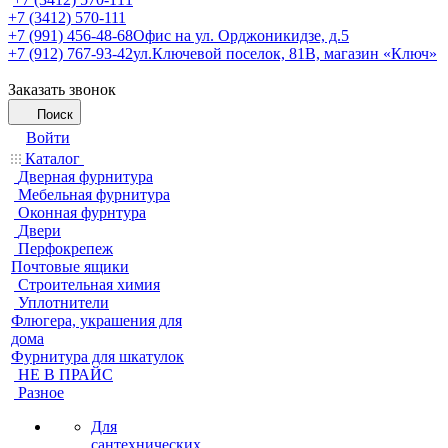
+7 (3412) 570-111
+7 (991) 456-48-68
Офис на ул. Орджоникидзе, д.5
+7 (912) 767-93-42
ул.Ключевой поселок, 81В, магазин «Ключ»
Заказать звонок
Поиск
Войти
Каталог
Дверная фурнитура
Мебельная фурнитура
Оконная фурнтура
Двери
Перфокрепеж
Почтовые ящики
Строительная химия
Уплотнители
Флюгера, украшения для
дома
Фурнитура для шкатулок
НЕ В ПРАЙС
Разное
Для
сантехнических