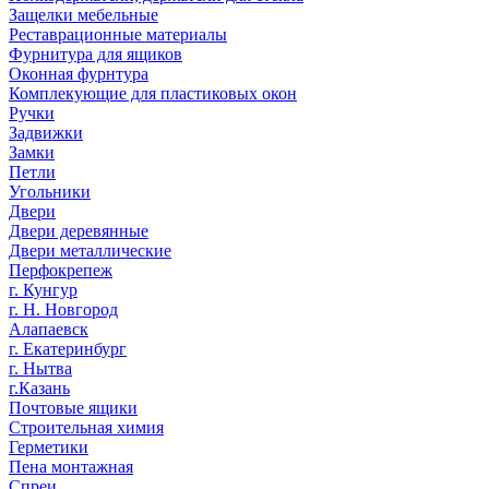
Защелки мебельные
Реставрационные материалы
Фурнитура для ящиков
Оконная фурнтура
Комплекующие для пластиковых окон
Ручки
Задвижки
Замки
Петли
Угольники
Двери
Двери деревянные
Двери металлические
Перфокрепеж
г. Кунгур
г. Н. Новгород
Алапаевск
г. Екатеринбург
г. Нытва
г.Казань
Почтовые ящики
Строительная химия
Герметики
Пена монтажная
Спреи