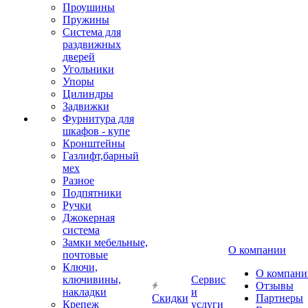
Проушины
Пружины
Система для
раздвижных
дверей
Угольники
Упоры
Цилиндры
Задвижки
Фурнитура для
шкафов - купе
Кронштейны
Газлифт,барный
мех
Разное
Подпятники
Ручки
Джокерная
система
Замки мебельные,
О компании
почтовые
Ключи,
О компани
ключивины,
Сервис
Отзывы
накладки
и
Скидки
Партнеры
Крепеж
услуги