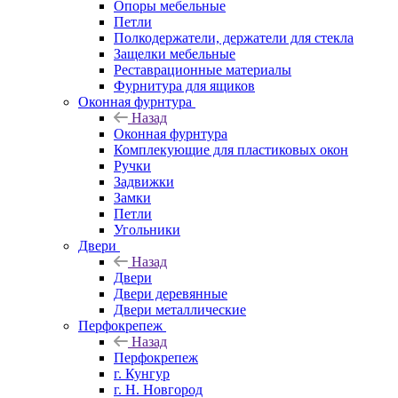
Опоры мебельные
Петли
Полкодержатели, держатели для стекла
Защелки мебельные
Реставрационные материалы
Фурнитура для ящиков
Оконная фурнтура
Назад
Оконная фурнтура
Комплекующие для пластиковых окон
Ручки
Задвижки
Замки
Петли
Угольники
Двери
Назад
Двери
Двери деревянные
Двери металлические
Перфокрепеж
Назад
Перфокрепеж
г. Кунгур
г. Н. Новгород