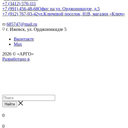
+7 (3412) 570-111
+7 (991) 456-48-68
Офис на ул. Орджоникидзе, д.5
+7 (912) 767-93-42
ул.Ключевой поселок, 81В, магазин «Ключ»
685747@mail.ru
г. Ижевск, ул. Орджоникидзе 5
Вконтакте
Max
2026 © «АРГО»
Разработано в
Найти
0
0