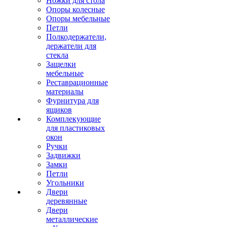
Ножки для стола
Опоры колесные
Опоры мебельные
Петли
Полкодержатели,
держатели для
стекла
Защелки
мебельные
Реставрационные
материалы
Фурнитура для
ящиков
Комплекующие
для пластиковых
окон
Ручки
Задвижки
Замки
Петли
Угольники
Двери
деревянные
Двери
металлические