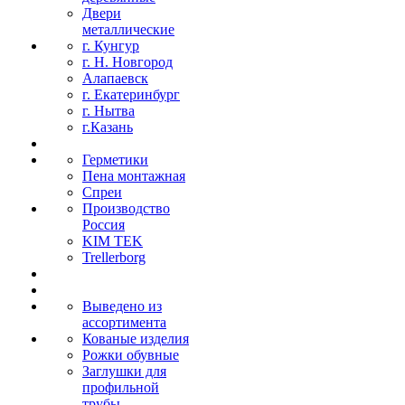
Двери
металлические
г. Кунгур
г. Н. Новгород
Алапаевск
г. Екатеринбург
г. Нытва
г.Казань
Герметики
Пена монтажная
Спреи
Производство
Россия
KIM TEK
Trellerborg
Выведено из
ассортимента
Кованые изделия
Рожки обувные
Заглушки для
профильной
трубы