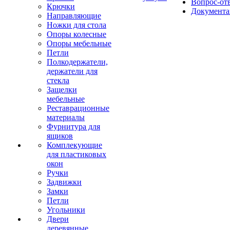
Вопрос-от
Крючки
Документа
Направляющие
Ножки для стола
Опоры колесные
Опоры мебельные
Петли
Полкодержатели,
держатели для
стекла
Защелки
мебельные
Реставрационные
материалы
Фурнитура для
ящиков
Комплекующие
для пластиковых
окон
Ручки
Задвижки
Замки
Петли
Угольники
Двери
деревянные