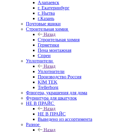
Алапаевск
г. Екатеринбург
г. Нытва
г.Казань
Почтовые ящики
Строительная химия
Назад
Строительная химия
Герметики
Пена монтажная
Спреи
Уплотнители
Назад
Уплотнители
Производство Россия
KIM TEK
Trellerborg
Флюгера, украшения для дома
Фурнитура для шкатулок
НЕ В ПРАЙС
Назад
НЕ В ПРАЙС
Выведено из ассортимента
Разное
Назад