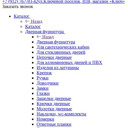
+7 (912) 767-93-42
ул.Ключевой поселок, 81В, магазин «Ключ»
Заказать звонок
Каталог
Назад
Каталог
Дверная фурнитура
Назад
Дверная фурнитура
Для сантехнических кабин
Для стекляннных дверей
Цепочки дверные
Для аллюминевых дверей и ПВХ
Изделия из латунины
Крепеж
Ручки
Доводчики
Замки
Глазки
Защелки дверные
Крючки дверные
Молотки дверные
Накладки, wc-комплекты
Номерки
Ответные планки