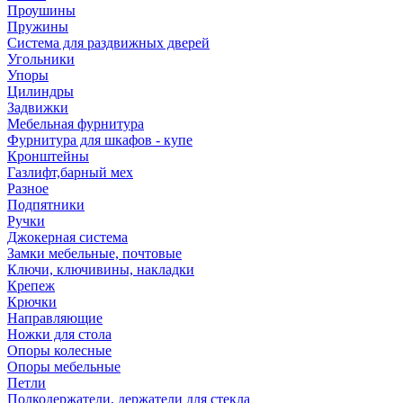
Проушины
Пружины
Система для раздвижных дверей
Угольники
Упоры
Цилиндры
Задвижки
Мебельная фурнитура
Фурнитура для шкафов - купе
Кронштейны
Газлифт,барный мех
Разное
Подпятники
Ручки
Джокерная система
Замки мебельные, почтовые
Ключи, ключивины, накладки
Крепеж
Крючки
Направляющие
Ножки для стола
Опоры колесные
Опоры мебельные
Петли
Полкодержатели, держатели для стекла