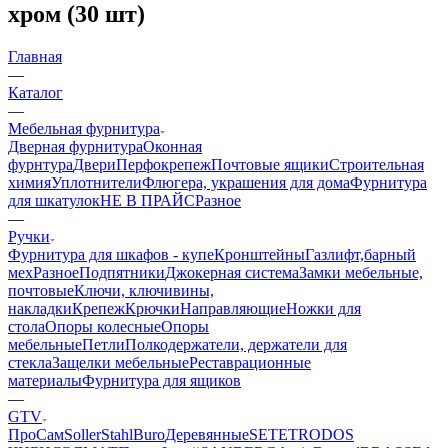
хром (30 шт)
Главная
—
Каталог
—
Мебельная фурнитура
Дверная фурнитура
Оконная
фурнтура
Двери
Перфокрепеж
Почтовые ящики
Строительная
химия
Уплотнители
Флюгера, украшения для дома
Фурнитура
для шкатулок
НЕ В ПРАЙС
Разное
—
Ручки
Фурнитура для шкафов - купе
Кронштейны
Газлифт,барный
мех
Разное
Подпятники
Джокерная система
Замки мебельные,
почтовые
Ключи, ключивины,
накладки
Крепеж
Крючки
Направляющие
Ножки для
стола
Опоры колесные
Опоры
мебельные
Петли
Полкодержатели, держатели для
стекла
Защелки мебельные
Реставрационные
материалы
Фурнитура для ящиков
—
GTV
ПроСам
Soller
StahlBuro
Деревянные
SETE
TRODOS