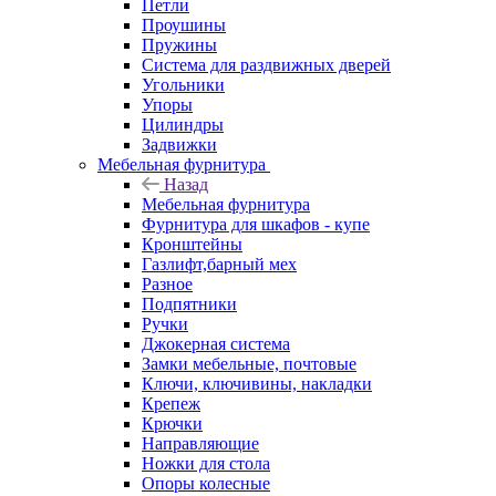
Петли
Проушины
Пружины
Система для раздвижных дверей
Угольники
Упоры
Цилиндры
Задвижки
Мебельная фурнитура
Назад
Мебельная фурнитура
Фурнитура для шкафов - купе
Кронштейны
Газлифт,барный мех
Разное
Подпятники
Ручки
Джокерная система
Замки мебельные, почтовые
Ключи, ключивины, накладки
Крепеж
Крючки
Направляющие
Ножки для стола
Опоры колесные