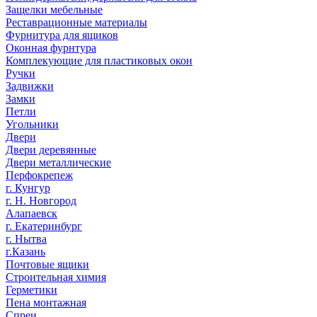
Защелки мебельные
Реставрационные материалы
Фурнитура для ящиков
Оконная фурнтура
Комплекующие для пластиковых окон
Ручки
Задвижки
Замки
Петли
Угольники
Двери
Двери деревянные
Двери металлические
Перфокрепеж
г. Кунгур
г. Н. Новгород
Алапаевск
г. Екатеринбург
г. Нытва
г.Казань
Почтовые ящики
Строительная химия
Герметики
Пена монтажная
Спреи