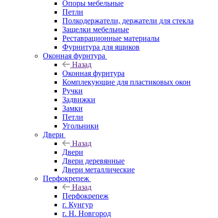
Опоры мебельные
Петли
Полкодержатели, держатели для стекла
Защелки мебельные
Реставрационные материалы
Фурнитура для ящиков
Оконная фурнтура
Назад
Оконная фурнтура
Комплекующие для пластиковых окон
Ручки
Задвижки
Замки
Петли
Угольники
Двери
Назад
Двери
Двери деревянные
Двери металлические
Перфокрепеж
Назад
Перфокрепеж
г. Кунгур
г. Н. Новгород