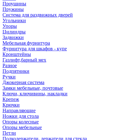
Проушины
Пружины
Система для раздвижных дверей
Угольники
Упоры
Цилиндры
Задвижки
Мебельная фурнитура
Фурнитура для шкафов - купе
Кронштейны
Газлифт,барный мех
Разное
Подпятники
Ручки
Джокерная система
Замки мебельные, почтовые
Ключи, ключивины, накладки
Крепеж
Крючки
Направляющие
Ножки для стола
Опоры колесные
Опоры мебельные
Петли
Полкодержатели, держатели для стекла