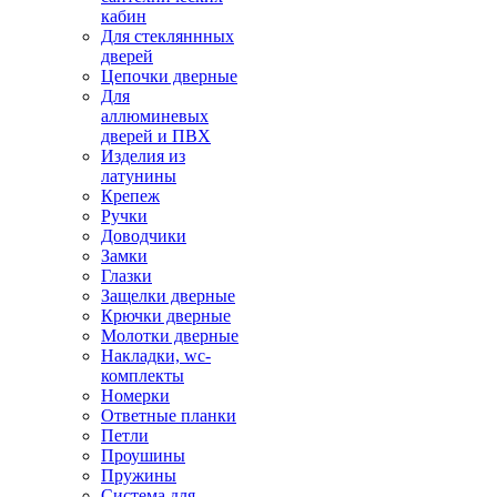
кабин
Для стекляннных
дверей
Цепочки дверные
Для
аллюминевых
дверей и ПВХ
Изделия из
латунины
Крепеж
Ручки
Доводчики
Замки
Глазки
Защелки дверные
Крючки дверные
Молотки дверные
Накладки, wc-
комплекты
Номерки
Ответные планки
Петли
Проушины
Пружины
Система для