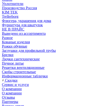
Уплотнители
Производство Россия
KIM TEK
Trellerborg
Флюгера, украшения для дома
Фурнитура для шкатулок
НЕ В ПРАЙС
Выведено из ассортимента
Разное
Кованые изделия
Рожки обувные
Заглушки для профильной трубы
Брелки
Лючки сантехнические
Печное литье
Решетки вентиляционные
Скобы строительные
Информационные таблички
Скидки
Сервис и услуги
О компании
О компании
Отзывы
Партнеры
Вопрос-ответ