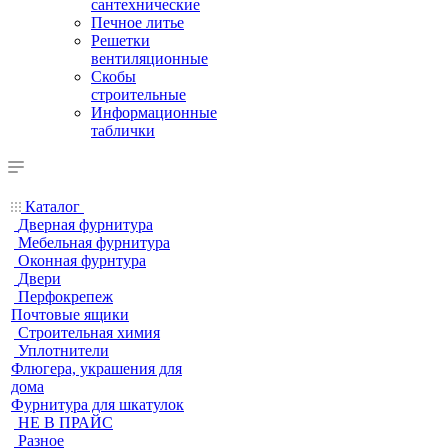
сантехнические
Печное литье
Решетки
вентиляционные
Скобы
строительные
Информационные
таблички
Каталог
Дверная фурнитура
Мебельная фурнитура
Оконная фурнтура
Двери
Перфокрепеж
Почтовые ящики
Строительная химия
Уплотнители
Флюгера, украшения для
дома
Фурнитура для шкатулок
НЕ В ПРАЙС
Разное