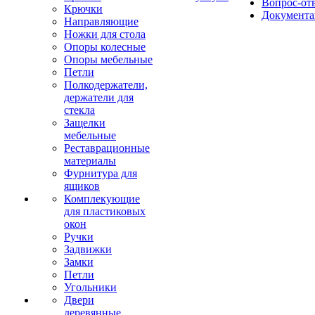
Вопрос-от
Крючки
Документа
Направляющие
Ножки для стола
Опоры колесные
Опоры мебельные
Петли
Полкодержатели,
держатели для
стекла
Защелки
мебельные
Реставрационные
материалы
Фурнитура для
ящиков
Комплекующие
для пластиковых
окон
Ручки
Задвижки
Замки
Петли
Угольники
Двери
деревянные