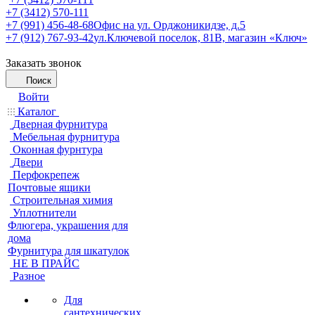
+7 (3412) 570-111
+7 (991) 456-48-68
Офис на ул. Орджоникидзе, д.5
+7 (912) 767-93-42
ул.Ключевой поселок, 81В, магазин «Ключ»
Заказать звонок
Поиск
Войти
Каталог
Дверная фурнитура
Мебельная фурнитура
Оконная фурнтура
Двери
Перфокрепеж
Почтовые ящики
Строительная химия
Уплотнители
Флюгера, украшения для
дома
Фурнитура для шкатулок
НЕ В ПРАЙС
Разное
Для
сантехнических