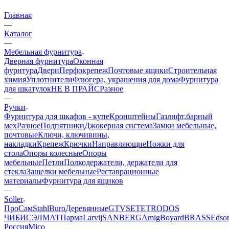
Главная
—
Каталог
—
Мебельная фурнитура
Дверная фурнитура
Оконная
фурнтура
Двери
Перфокрепеж
Почтовые ящики
Строительная
химия
Уплотнители
Флюгера, украшения для дома
Фурнитура
для шкатулок
НЕ В ПРАЙС
Разное
—
Ручки
Фурнитура для шкафов - купе
Кронштейны
Газлифт,барный
мех
Разное
Подпятники
Джокерная система
Замки мебельные,
почтовые
Ключи, ключивины,
накладки
Крепеж
Крючки
Направляющие
Ножки для
стола
Опоры колесные
Опоры
мебельные
Петли
Полкодержатели, держатели для
стекла
Защелки мебельные
Реставрационные
материалы
Фурнитура для ящиков
—
Soller
ПроСам
StahlBuro
Деревянные
GTV
SETE
TRODOS
ЧИБИС
ЭЛМАТ
Парма
Larvij
SANBERG
Amig
Boyard
BRASS
Edso
Россия
Mico