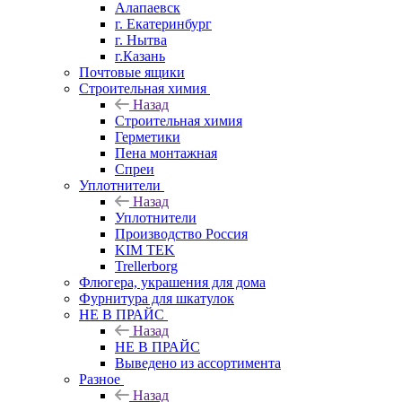
Алапаевск
г. Екатеринбург
г. Нытва
г.Казань
Почтовые ящики
Строительная химия
Назад
Строительная химия
Герметики
Пена монтажная
Спреи
Уплотнители
Назад
Уплотнители
Производство Россия
KIM TEK
Trellerborg
Флюгера, украшения для дома
Фурнитура для шкатулок
НЕ В ПРАЙС
Назад
НЕ В ПРАЙС
Выведено из ассортимента
Разное
Назад