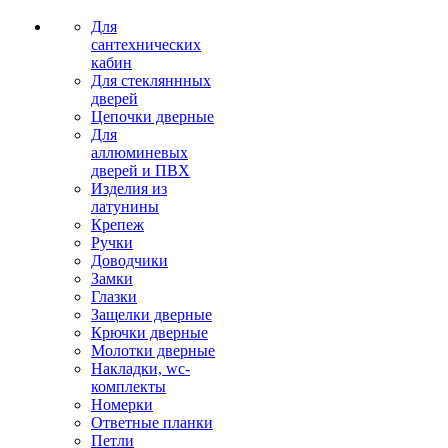
Для
сантехнических
кабин
Для стекляннных
дверей
Цепочки дверные
Для
аллюминевых
дверей и ПВХ
Изделия из
латунины
Крепеж
Ручки
Доводчики
Замки
Глазки
Защелки дверные
Крючки дверные
Молотки дверные
Накладки, wc-
комплекты
Номерки
Ответные планки
Петли