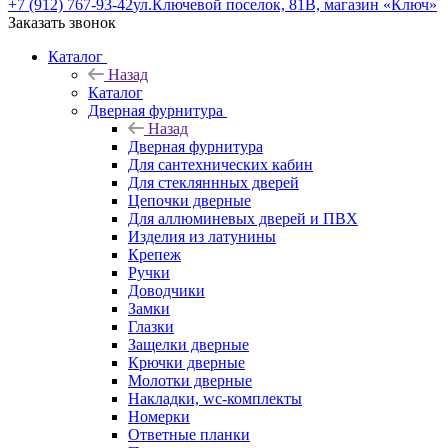
+7 (912) 767-93-42
ул.Ключевой поселок, 81В, магазин «Ключ»
Заказать звонок
Каталог
Назад
Каталог
Дверная фурнитура
Назад
Дверная фурнитура
Для сантехнических кабин
Для стекляннных дверей
Цепочки дверные
Для аллюминевых дверей и ПВХ
Изделия из латунины
Крепеж
Ручки
Доводчики
Замки
Глазки
Защелки дверные
Крючки дверные
Молотки дверные
Накладки, wc-комплекты
Номерки
Ответные планки