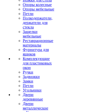
Ножки для стола
Опоры колесные
Опоры мебельные
Петли
Полкодержатели,
держатели для
стекла
Защелки
мебельные
Реставрационные
материалы
Фурнитура для
ящиков
Комплекующие
для пластиковых
окон
Ручки
Задвижки
Замки
Петли
Угольники
Двери
деревянные
Двери
металлические