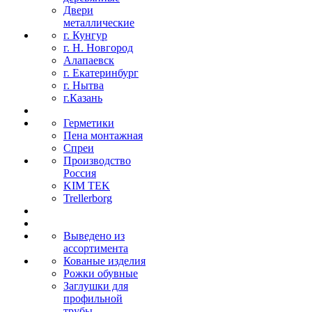
Двери
металлические
г. Кунгур
г. Н. Новгород
Алапаевск
г. Екатеринбург
г. Нытва
г.Казань
Герметики
Пена монтажная
Спреи
Производство
Россия
KIM TEK
Trellerborg
Выведено из
ассортимента
Кованые изделия
Рожки обувные
Заглушки для
профильной
трубы