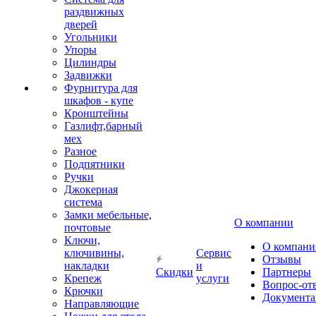
раздвижных
дверей
Угольники
Упоры
Цилиндры
Задвижки
Фурнитура для
шкафов - купе
Кронштейны
Газлифт,барный
мех
Разное
Подпятники
Ручки
Джокерная
система
Замки мебельные,
О компании
почтовые
Ключи,
О компани
ключивины,
Сервис
Отзывы
накладки
и
Скидки
Партнеры
Крепеж
услуги
Вопрос-от
Крючки
Документа
Направляющие