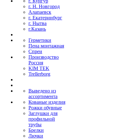
г. Кунгур
г. Н. Новгород
Алапаевск
г. Екатеринбург
г. Нытва
г.Казань
Герметики
Пена монтажная
Спреи
Производство
Россия
KIM TEK
Trellerborg
Выведено из
ассортимента
Кованые изделия
Рожки обувные
Заглушки для
профильной
трубы
Брелки
Лючки