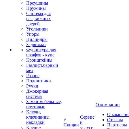
Проушины
Пружины
Система для
раздвижных
дверей
Угольники
Упоры
Цилиндры
Задвижки
Фурнитура для
шкафов - купе
Кронштейны
Газлифт,барный
мех
Разное
Подпятники
Ручки
Джокерная
система
Замки мебельные,
О компании
почтовые
Ключи,
О компани
ключивины,
Сервис
Отзывы
накладки
и
Скидки
Партнеры
Крепеж
услуги