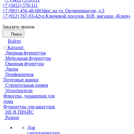
+7 (3412) 570-111
+7 (991) 456-48-68
Офис на ул. Орджоникидзе, д.5
+7 (912) 767-93-42
ул.Ключевой поселок, 81В, магазин «Ключ»
Заказать звонок
Поиск
Войти
Каталог
Дверная фурнитура
Мебельная фурнитура
Оконная фурнтура
Двери
Перфокрепеж
Почтовые ящики
Строительная химия
Уплотнители
Флюгера, украшения для
дома
Фурнитура для шкатулок
НЕ В ПРАЙС
Разное
Для
сантехнических