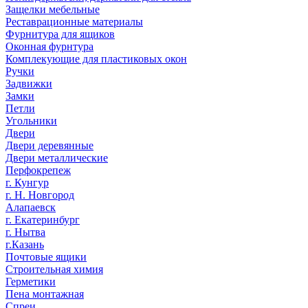
Защелки мебельные
Реставрационные материалы
Фурнитура для ящиков
Оконная фурнтура
Комплекующие для пластиковых окон
Ручки
Задвижки
Замки
Петли
Угольники
Двери
Двери деревянные
Двери металлические
Перфокрепеж
г. Кунгур
г. Н. Новгород
Алапаевск
г. Екатеринбург
г. Нытва
г.Казань
Почтовые ящики
Строительная химия
Герметики
Пена монтажная
Спреи