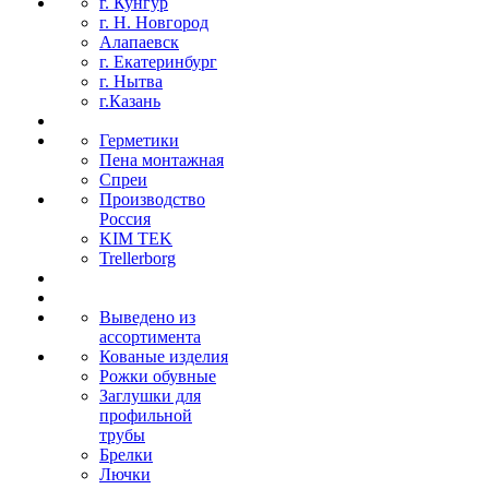
г. Кунгур
г. Н. Новгород
Алапаевск
г. Екатеринбург
г. Нытва
г.Казань
Герметики
Пена монтажная
Спреи
Производство
Россия
KIM TEK
Trellerborg
Выведено из
ассортимента
Кованые изделия
Рожки обувные
Заглушки для
профильной
трубы
Брелки
Лючки