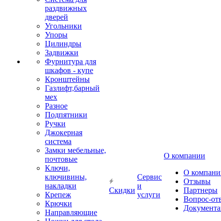
раздвижных
дверей
Угольники
Упоры
Цилиндры
Задвижки
Фурнитура для
шкафов - купе
Кронштейны
Газлифт,барный
мех
Разное
Подпятники
Ручки
Джокерная
система
Замки мебельные,
О компании
почтовые
Ключи,
О компани
ключивины,
Сервис
Отзывы
накладки
и
Скидки
Партнеры
Крепеж
услуги
Вопрос-от
Крючки
Документа
Направляющие