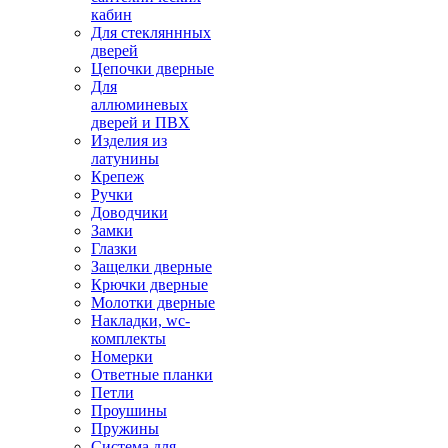
кабин
Для стекляннных
дверей
Цепочки дверные
Для
аллюминевых
дверей и ПВХ
Изделия из
латунины
Крепеж
Ручки
Доводчики
Замки
Глазки
Защелки дверные
Крючки дверные
Молотки дверные
Накладки, wc-
комплекты
Номерки
Ответные планки
Петли
Проушины
Пружины
Система для