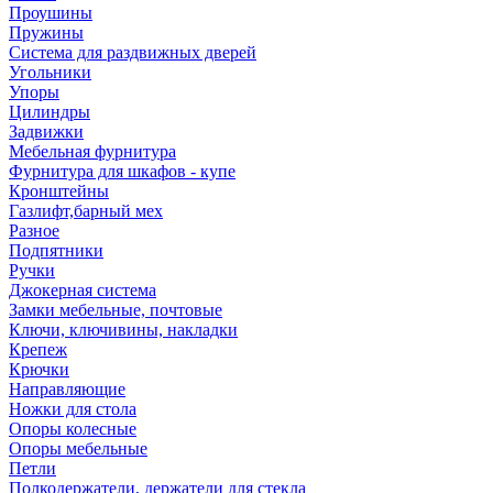
Проушины
Пружины
Система для раздвижных дверей
Угольники
Упоры
Цилиндры
Задвижки
Мебельная фурнитура
Фурнитура для шкафов - купе
Кронштейны
Газлифт,барный мех
Разное
Подпятники
Ручки
Джокерная система
Замки мебельные, почтовые
Ключи, ключивины, накладки
Крепеж
Крючки
Направляющие
Ножки для стола
Опоры колесные
Опоры мебельные
Петли
Полкодержатели, держатели для стекла