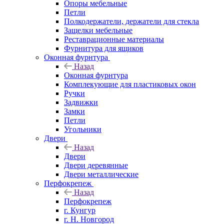
Опоры мебельные
Петли
Полкодержатели, держатели для стекла
Защелки мебельные
Реставрационные материалы
Фурнитура для ящиков
Оконная фурнтура
Назад
Оконная фурнтура
Комплекующие для пластиковых окон
Ручки
Задвижки
Замки
Петли
Угольники
Двери
Назад
Двери
Двери деревянные
Двери металлические
Перфокрепеж
Назад
Перфокрепеж
г. Кунгур
г. Н. Новгород