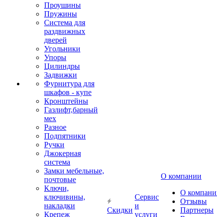
Проушины
Пружины
Система для
раздвижных
дверей
Угольники
Упоры
Цилиндры
Задвижки
Фурнитура для
шкафов - купе
Кронштейны
Газлифт,барный
мех
Разное
Подпятники
Ручки
Джокерная
система
Замки мебельные,
О компании
почтовые
Ключи,
О компани
ключивины,
Сервис
Отзывы
накладки
и
Скидки
Партнеры
Крепеж
услуги