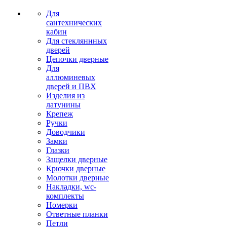
Для
сантехнических
кабин
Для стекляннных
дверей
Цепочки дверные
Для
аллюминевых
дверей и ПВХ
Изделия из
латунины
Крепеж
Ручки
Доводчики
Замки
Глазки
Защелки дверные
Крючки дверные
Молотки дверные
Накладки, wc-
комплекты
Номерки
Ответные планки
Петли