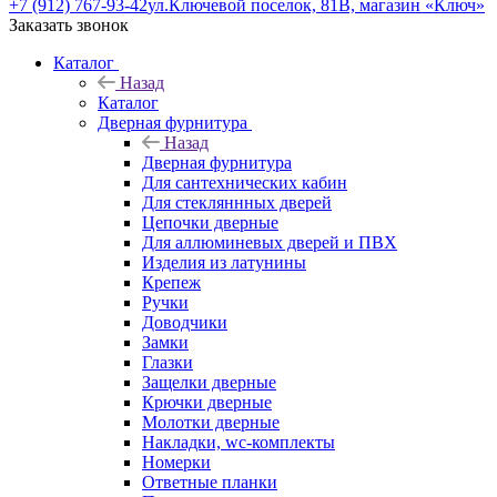
+7 (912) 767-93-42
ул.Ключевой поселок, 81В, магазин «Ключ»
Заказать звонок
Каталог
Назад
Каталог
Дверная фурнитура
Назад
Дверная фурнитура
Для сантехнических кабин
Для стекляннных дверей
Цепочки дверные
Для аллюминевых дверей и ПВХ
Изделия из латунины
Крепеж
Ручки
Доводчики
Замки
Глазки
Защелки дверные
Крючки дверные
Молотки дверные
Накладки, wc-комплекты
Номерки
Ответные планки