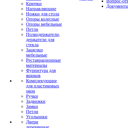
Вопрос-от
Крючки
Документа
Направляющие
Ножки для стола
Опоры колесные
Опоры мебельные
Петли
Полкодержатели,
держатели для
стекла
Защелки
мебельные
Реставрационные
материалы
Фурнитура для
ящиков
Комплекующие
для пластиковых
окон
Ручки
Задвижки
Замки
Петли
Угольники
Двери
деревянные