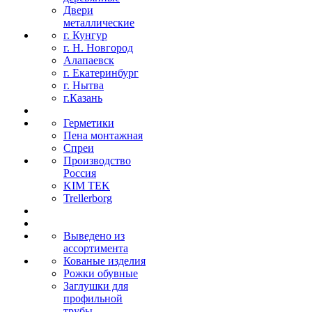
Двери
металлические
г. Кунгур
г. Н. Новгород
Алапаевск
г. Екатеринбург
г. Нытва
г.Казань
Герметики
Пена монтажная
Спреи
Производство
Россия
KIM TEK
Trellerborg
Выведено из
ассортимента
Кованые изделия
Рожки обувные
Заглушки для
профильной
трубы