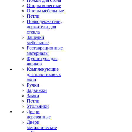
Ножки для стола
Опоры колесные
Опоры мебельные
Петли
Полкодержатели,
держатели для
стекла
Защелки
мебельные
Реставрационные
материалы
Фурнитура для
ящиков
Комплекующие
для пластиковых
окон
Ручки
Задвижки
Замки
Петли
Угольники
Двери
деревянные
Двери
металлические