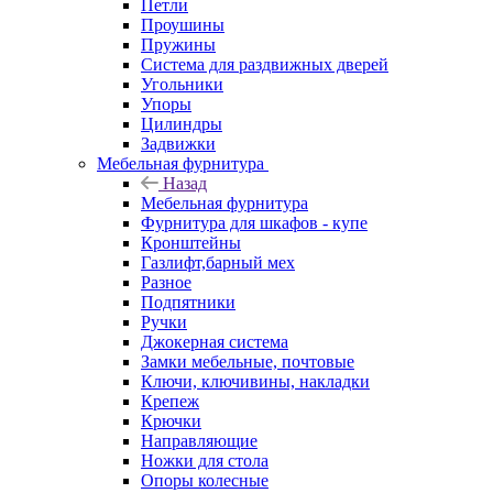
Петли
Проушины
Пружины
Система для раздвижных дверей
Угольники
Упоры
Цилиндры
Задвижки
Мебельная фурнитура
Назад
Мебельная фурнитура
Фурнитура для шкафов - купе
Кронштейны
Газлифт,барный мех
Разное
Подпятники
Ручки
Джокерная система
Замки мебельные, почтовые
Ключи, ключивины, накладки
Крепеж
Крючки
Направляющие
Ножки для стола
Опоры колесные