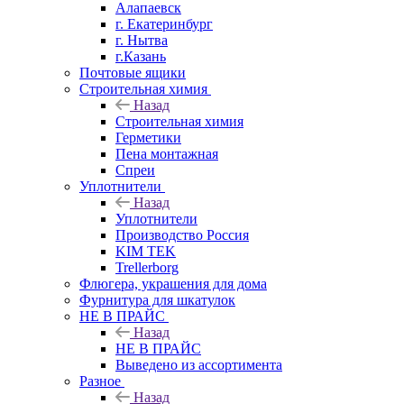
Алапаевск
г. Екатеринбург
г. Нытва
г.Казань
Почтовые ящики
Строительная химия
Назад
Строительная химия
Герметики
Пена монтажная
Спреи
Уплотнители
Назад
Уплотнители
Производство Россия
KIM TEK
Trellerborg
Флюгера, украшения для дома
Фурнитура для шкатулок
НЕ В ПРАЙС
Назад
НЕ В ПРАЙС
Выведено из ассортимента
Разное
Назад