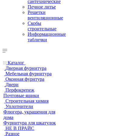
сантехнические
Печное литье
Решетки
вентиляционные
Скобы
строительные
Информационные
таблички
Каталог
Дверная фурнитура
Мебельная фурнитура
Оконная фурнтура
Двери
Перфокрепеж
Почтовые ящики
Строительная химия
Уплотнители
Флюгера, украшения для
дома
Фурнитура для шкатулок
НЕ В ПРАЙС
Разное