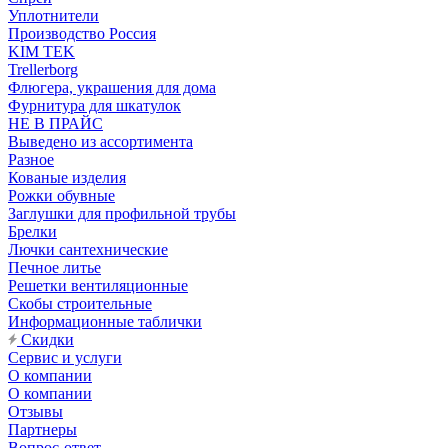
Уплотнители
Производство Россия
KIM TEK
Trellerborg
Флюгера, украшения для дома
Фурнитура для шкатулок
НЕ В ПРАЙС
Выведено из ассортимента
Разное
Кованые изделия
Рожки обувные
Заглушки для профильной трубы
Брелки
Лючки сантехнические
Печное литье
Решетки вентиляционные
Скобы строительные
Информационные таблички
Скидки
Сервис и услуги
О компании
О компании
Отзывы
Партнеры
Вопрос-ответ