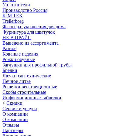
Уплотнители
Производство Россия
KIM TEK
Trellerborg
Флюгера, украшения для дома
Фурнитура для шкатулок
НЕ В ПРАЙС
Выведено из ассортимента
Разное
Кованые изделия
Рожки обувные
Заглушки для профильной трубы
Брелки
Лючки сантехнические
Печное литье
Решетки вентиляционные
Скобы строительные
Информационные таблички
Скидки
Сервис и услуги
О компании
О компании
Отзывы
Партнеры
Вопрос-ответ