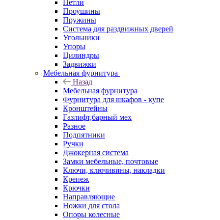
Петли
Проушины
Пружины
Система для раздвижных дверей
Угольники
Упоры
Цилиндры
Задвижки
Мебельная фурнитура
Назад
Мебельная фурнитура
Фурнитура для шкафов - купе
Кронштейны
Газлифт,барный мех
Разное
Подпятники
Ручки
Джокерная система
Замки мебельные, почтовые
Ключи, ключивины, накладки
Крепеж
Крючки
Направляющие
Ножки для стола
Опоры колесные