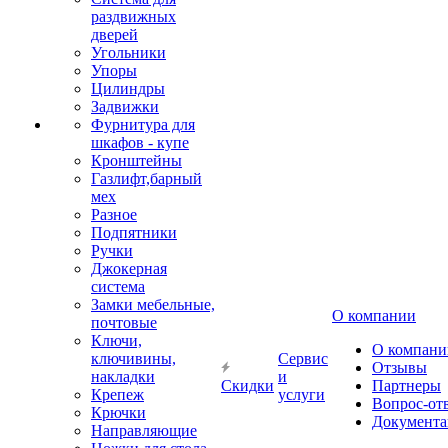
раздвижных
дверей
Угольники
Упоры
Цилиндры
Задвижки
Фурнитура для
шкафов - купе
Кронштейны
Газлифт,барный
мех
Разное
Подпятники
Ручки
Джокерная
система
Замки мебельные,
О компании
почтовые
Ключи,
О компани
ключивины,
Сервис
Отзывы
накладки
и
Скидки
Партнеры
Крепеж
услуги
Вопрос-от
Крючки
Документа
Направляющие