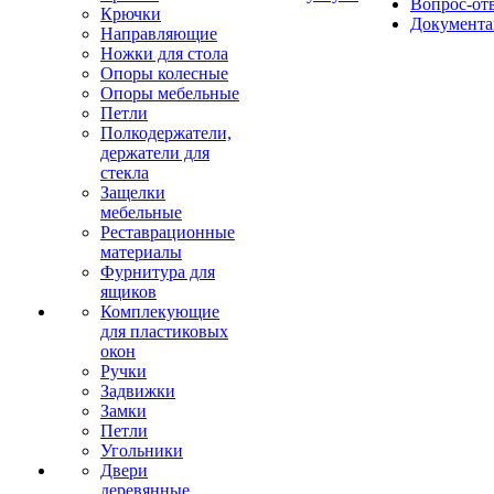
Вопрос-от
Крючки
Документа
Направляющие
Ножки для стола
Опоры колесные
Опоры мебельные
Петли
Полкодержатели,
держатели для
стекла
Защелки
мебельные
Реставрационные
материалы
Фурнитура для
ящиков
Комплекующие
для пластиковых
окон
Ручки
Задвижки
Замки
Петли
Угольники
Двери
деревянные