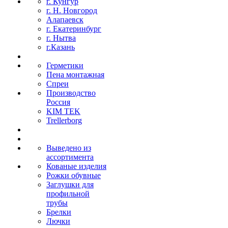
г. Кунгур
г. Н. Новгород
Алапаевск
г. Екатеринбург
г. Нытва
г.Казань
Герметики
Пена монтажная
Спреи
Производство
Россия
KIM TEK
Trellerborg
Выведено из
ассортимента
Кованые изделия
Рожки обувные
Заглушки для
профильной
трубы
Брелки
Лючки