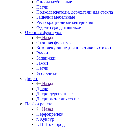
Опоры мебельные
Петли
Полкодержатели, держатели для стекла
Защелки мебельные
Реставрационные материалы
Фурнитура для ящиков
Оконная фурнтура
Назад
Оконная фурнтура
Комплекующие для пластиковых окон
Ручки
Задвижки
Замки
Петли
Угольники
Двери
Назад
Двери
Двери деревянные
Двери металлические
Перфокрепеж
Назад
Перфокрепеж
г. Кунгур
г. Н. Новгород