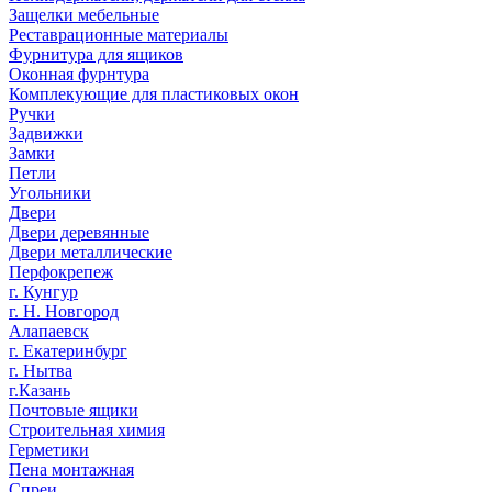
Защелки мебельные
Реставрационные материалы
Фурнитура для ящиков
Оконная фурнтура
Комплекующие для пластиковых окон
Ручки
Задвижки
Замки
Петли
Угольники
Двери
Двери деревянные
Двери металлические
Перфокрепеж
г. Кунгур
г. Н. Новгород
Алапаевск
г. Екатеринбург
г. Нытва
г.Казань
Почтовые ящики
Строительная химия
Герметики
Пена монтажная
Спреи