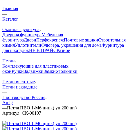
Главная
—
Каталог
—
Оконная фурнтура
Дверная фурнитура
Мебельная
фурнитура
Двери
Перфокрепеж
Почтовые ящики
Строительная
химия
Уплотнители
Флюгера, украшения для дома
Фурнитура
для шкатулок
НЕ В ПРАЙС
Разное
—
Петли
Комплекующие для пластиковых
окон
Ручки
Задвижки
Замки
Угольники
—
Петли ввертные
Петли накладные
—
Производство Россия
Amig
—
Петля ПВО 1-М6 цинк( уп 200 шт)
Артикул:
СК-00107