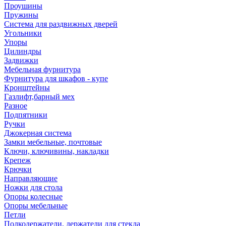
Проушины
Пружины
Система для раздвижных дверей
Угольники
Упоры
Цилиндры
Задвижки
Мебельная фурнитура
Фурнитура для шкафов - купе
Кронштейны
Газлифт,барный мех
Разное
Подпятники
Ручки
Джокерная система
Замки мебельные, почтовые
Ключи, ключивины, накладки
Крепеж
Крючки
Направляющие
Ножки для стола
Опоры колесные
Опоры мебельные
Петли
Полкодержатели, держатели для стекла