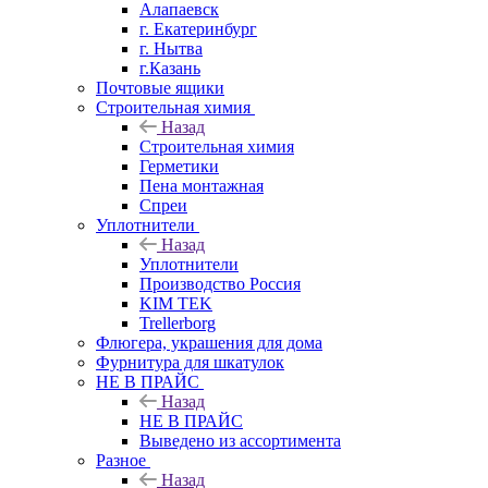
Алапаевск
г. Екатеринбург
г. Нытва
г.Казань
Почтовые ящики
Строительная химия
Назад
Строительная химия
Герметики
Пена монтажная
Спреи
Уплотнители
Назад
Уплотнители
Производство Россия
KIM TEK
Trellerborg
Флюгера, украшения для дома
Фурнитура для шкатулок
НЕ В ПРАЙС
Назад
НЕ В ПРАЙС
Выведено из ассортимента
Разное
Назад