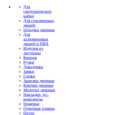
Для
сантехнических
кабин
Для стекляннных
дверей
Цепочки дверные
Для
аллюминевых
дверей и ПВХ
Изделия из
латунины
Крепеж
Ручки
Доводчики
Замки
Глазки
Защелки дверные
Крючки дверные
Молотки дверные
Накладки, wc-
комплекты
Номерки
Ответные планки
Петли