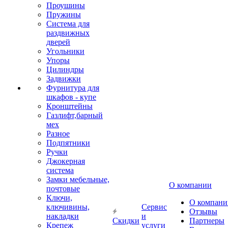
Проушины
Пружины
Система для
раздвижных
дверей
Угольники
Упоры
Цилиндры
Задвижки
Фурнитура для
шкафов - купе
Кронштейны
Газлифт,барный
мех
Разное
Подпятники
Ручки
Джокерная
система
Замки мебельные,
О компании
почтовые
Ключи,
О компани
ключивины,
Сервис
Отзывы
накладки
и
Скидки
Партнеры
Крепеж
услуги