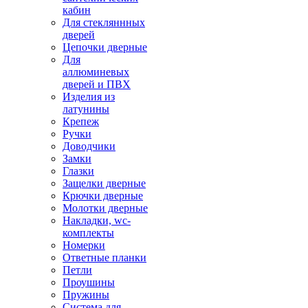
кабин
Для стекляннных
дверей
Цепочки дверные
Для
аллюминевых
дверей и ПВХ
Изделия из
латунины
Крепеж
Ручки
Доводчики
Замки
Глазки
Защелки дверные
Крючки дверные
Молотки дверные
Накладки, wc-
комплекты
Номерки
Ответные планки
Петли
Проушины
Пружины
Система для