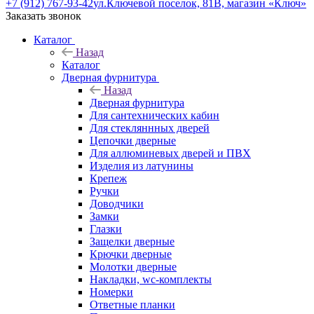
+7 (912) 767-93-42
ул.Ключевой поселок, 81В, магазин «Ключ»
Заказать звонок
Каталог
Назад
Каталог
Дверная фурнитура
Назад
Дверная фурнитура
Для сантехнических кабин
Для стекляннных дверей
Цепочки дверные
Для аллюминевых дверей и ПВХ
Изделия из латунины
Крепеж
Ручки
Доводчики
Замки
Глазки
Защелки дверные
Крючки дверные
Молотки дверные
Накладки, wc-комплекты
Номерки
Ответные планки