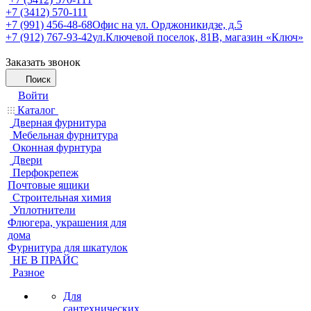
+7 (3412) 570-111
+7 (991) 456-48-68
Офис на ул. Орджоникидзе, д.5
+7 (912) 767-93-42
ул.Ключевой поселок, 81В, магазин «Ключ»
Заказать звонок
Поиск
Войти
Каталог
Дверная фурнитура
Мебельная фурнитура
Оконная фурнтура
Двери
Перфокрепеж
Почтовые ящики
Строительная химия
Уплотнители
Флюгера, украшения для
дома
Фурнитура для шкатулок
НЕ В ПРАЙС
Разное
Для
сантехнических