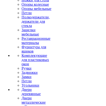
Ножки для стола
Опоры колесные
Опоры мебельные
Петли
Полкодержатели,
держатели для
стекла
Защелки
мебельные
Реставрационные
материалы
Фурнитура для
ящиков
Комплекующие
для пластиковых
окон
Ручки
Задвижки
Замки
Петли
Угольники
Двери
деревянные
Двери
металлические