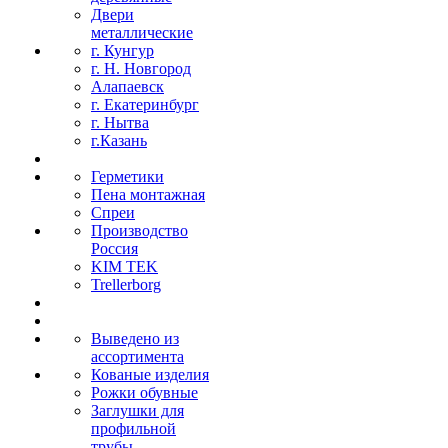
Двери
металлические
г. Кунгур
г. Н. Новгород
Алапаевск
г. Екатеринбург
г. Нытва
г.Казань
Герметики
Пена монтажная
Спреи
Производство
Россия
KIM TEK
Trellerborg
Выведено из
ассортимента
Кованые изделия
Рожки обувные
Заглушки для
профильной
трубы