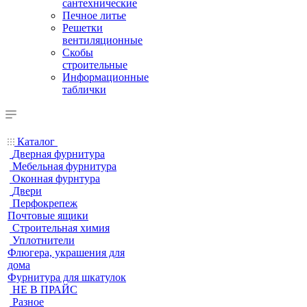
сантехнические
Печное литье
Решетки
вентиляционные
Скобы
строительные
Информационные
таблички
Каталог
Дверная фурнитура
Мебельная фурнитура
Оконная фурнтура
Двери
Перфокрепеж
Почтовые ящики
Строительная химия
Уплотнители
Флюгера, украшения для
дома
Фурнитура для шкатулок
НЕ В ПРАЙС
Разное