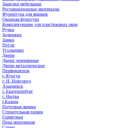
Защелки мебельные
Реставрационные материалы
Фурнитура для ящиков
Оконная фурнтура
Комплекующие для пластиковых окон
Ручки
Задвижки
Замки
Петли
Угольники
Двери
Двери деревянные
Двери металлические
Перфокрепеж
г. Кунгур
г. Н. Новгород
Алапаевск
г. Екатеринбург
г. Нытва
г.Казань
Почтовые ящики
Строительная химия
Герметики
Пена монтажная
Спреи