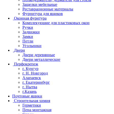
Защелки мебельные
Реставрационные материалы
Фурнитура для ящиков
Оконная фурнтура
Комплекующие для пластиковых окон
Ручки
Задвижки
Замки
Петли
Угольники
Двери
Двери деревянные
Двери металлические
Перфокрепеж
г. Кунгур
г. Н. Новгород
Алапаевск
г. Екатеринбург
г. Нытва
г.Казань
Почтовые ящики
Строительная химия
Герметики
Пена монтажная