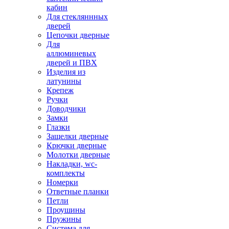
кабин
Для стекляннных
дверей
Цепочки дверные
Для
аллюминевых
дверей и ПВХ
Изделия из
латунины
Крепеж
Ручки
Доводчики
Замки
Глазки
Защелки дверные
Крючки дверные
Молотки дверные
Накладки, wc-
комплекты
Номерки
Ответные планки
Петли
Проушины
Пружины
Система для