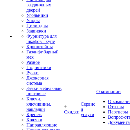
раздвижных
дверей
Угольники
Упоры
Цилиндры
Задвижки
Фурнитура для
шкафов - купе
Кронштейны
Газлифт,барный
мех
Разное
Подпятники
Ручки
Джокерная
система
Замки мебельные,
О компании
почтовые
Ключи,
О компани
ключивины,
Сервис
Отзывы
накладки
и
Скидки
Партнеры
Крепеж
услуги
Вопрос-от
Крючки
Документа
Направляющие