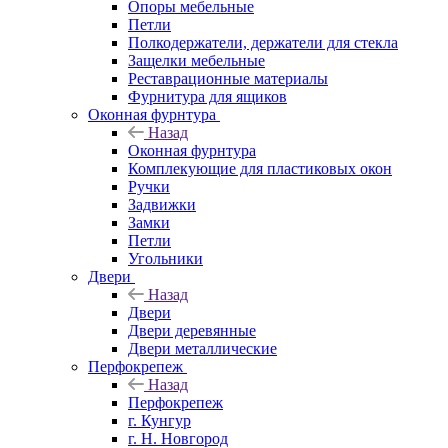
Опоры мебельные
Петли
Полкодержатели, держатели для стекла
Защелки мебельные
Реставрационные материалы
Фурнитура для ящиков
Оконная фурнтура
Назад
Оконная фурнтура
Комплекующие для пластиковых окон
Ручки
Задвижки
Замки
Петли
Угольники
Двери
Назад
Двери
Двери деревянные
Двери металлические
Перфокрепеж
Назад
Перфокрепеж
г. Кунгур
г. Н. Новгород