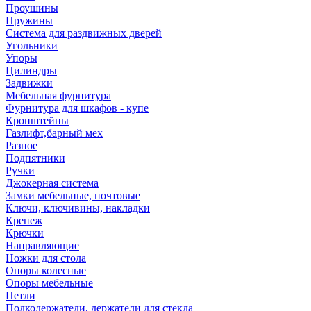
Проушины
Пружины
Система для раздвижных дверей
Угольники
Упоры
Цилиндры
Задвижки
Мебельная фурнитура
Фурнитура для шкафов - купе
Кронштейны
Газлифт,барный мех
Разное
Подпятники
Ручки
Джокерная система
Замки мебельные, почтовые
Ключи, ключивины, накладки
Крепеж
Крючки
Направляющие
Ножки для стола
Опоры колесные
Опоры мебельные
Петли
Полкодержатели, держатели для стекла