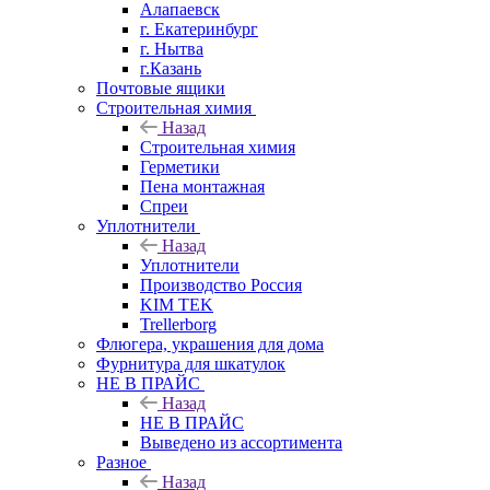
Алапаевск
г. Екатеринбург
г. Нытва
г.Казань
Почтовые ящики
Строительная химия
Назад
Строительная химия
Герметики
Пена монтажная
Спреи
Уплотнители
Назад
Уплотнители
Производство Россия
KIM TEK
Trellerborg
Флюгера, украшения для дома
Фурнитура для шкатулок
НЕ В ПРАЙС
Назад
НЕ В ПРАЙС
Выведено из ассортимента
Разное
Назад