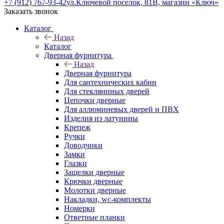
+7 (912) 767-93-42
ул.Ключевой поселок, 81В, магазин «Ключ»
Заказать звонок
Каталог
Назад
Каталог
Дверная фурнитура
Назад
Дверная фурнитура
Для сантехнических кабин
Для стекляннных дверей
Цепочки дверные
Для аллюминевых дверей и ПВХ
Изделия из латунины
Крепеж
Ручки
Доводчики
Замки
Глазки
Защелки дверные
Крючки дверные
Молотки дверные
Накладки, wc-комплекты
Номерки
Ответные планки