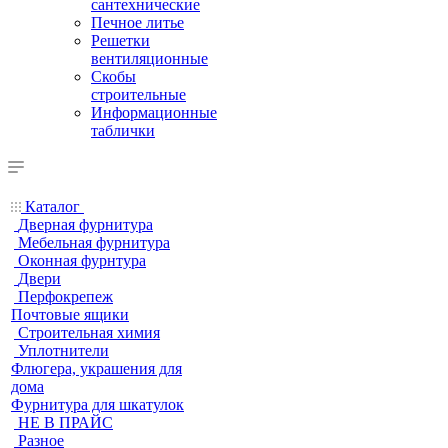
сантехнические
Печное литье
Решетки
вентиляционные
Скобы
строительные
Информационные
таблички
Каталог
Дверная фурнитура
Мебельная фурнитура
Оконная фурнтура
Двери
Перфокрепеж
Почтовые ящики
Строительная химия
Уплотнители
Флюгера, украшения для
дома
Фурнитура для шкатулок
НЕ В ПРАЙС
Разное