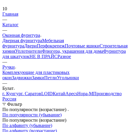
10
Главная
—
Каталог
—
Оконная фурнтура
Дверная фурнитура
Мебельная
фурнитура
Двери
Перфокрепеж
Почтовые ящики
Строительная
химия
Уплотнители
Флюгера, украшения для дома
Фурнитура
для шкатулок
НЕ В ПРАЙС
Разное
—
Ручки
Комплекующие для пластиковых
окон
Задвижки
Замки
Петли
Угольники
—
Булат
г. Кунгур
г. Саратов
LOID
Китай
Apecs
Нора-М
Производство
Россия
Фильтр
По популярности (возрастание)
По популярности (убывание)
По популярности (возрастание)
По алфавиту (убывание)
По алфавиту (возрастание)