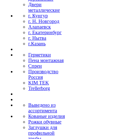
Двери
металлические
г. Кунгур
г. Н. Новгород
Алапаевск
г. Екатеринбург
г. Нытва
г.Казань
Герметики
Пена монтажная
Спреи
Производство
Россия
KIM TEK
Trellerborg
Выведено из
ассортимента
Кованые изделия
Рожки обувные
Заглушки для
профильной
трубы