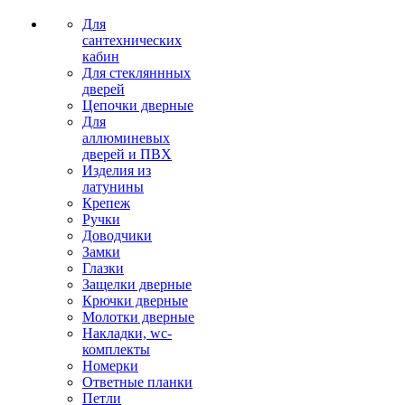
Для
сантехнических
кабин
Для стекляннных
дверей
Цепочки дверные
Для
аллюминевых
дверей и ПВХ
Изделия из
латунины
Крепеж
Ручки
Доводчики
Замки
Глазки
Защелки дверные
Крючки дверные
Молотки дверные
Накладки, wc-
комплекты
Номерки
Ответные планки
Петли