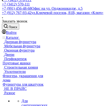
+7 (3412) 570-111
+7 (991) 456-48-68
Офис на ул. Орджоникидзе, д.5
+7 (912) 767-93-42
ул.Ключевой поселок, 81В, магазин «Ключ»
Заказать звонок
Поиск
Войти
Каталог
Дверная фурнитура
Мебельная фурнитура
Оконная фурнтура
Двери
Перфокрепеж
Почтовые ящики
Строительная химия
Уплотнители
Флюгера, украшения для
дома
Фурнитура для шкатулок
НЕ В ПРАЙС
Разное
Для
сантехнических