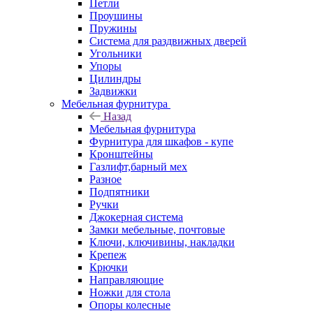
Петли
Проушины
Пружины
Система для раздвижных дверей
Угольники
Упоры
Цилиндры
Задвижки
Мебельная фурнитура
Назад
Мебельная фурнитура
Фурнитура для шкафов - купе
Кронштейны
Газлифт,барный мех
Разное
Подпятники
Ручки
Джокерная система
Замки мебельные, почтовые
Ключи, ключивины, накладки
Крепеж
Крючки
Направляющие
Ножки для стола
Опоры колесные