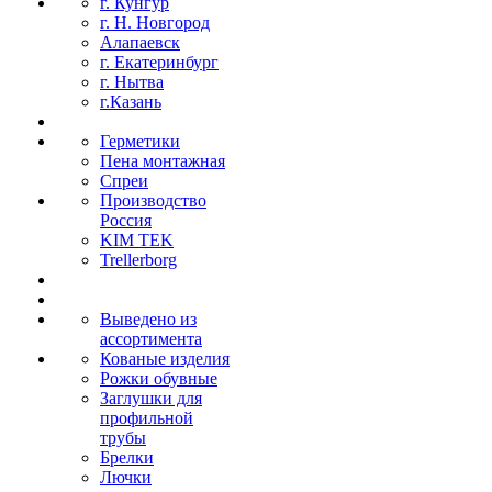
г. Кунгур
г. Н. Новгород
Алапаевск
г. Екатеринбург
г. Нытва
г.Казань
Герметики
Пена монтажная
Спреи
Производство
Россия
KIM TEK
Trellerborg
Выведено из
ассортимента
Кованые изделия
Рожки обувные
Заглушки для
профильной
трубы
Брелки
Лючки