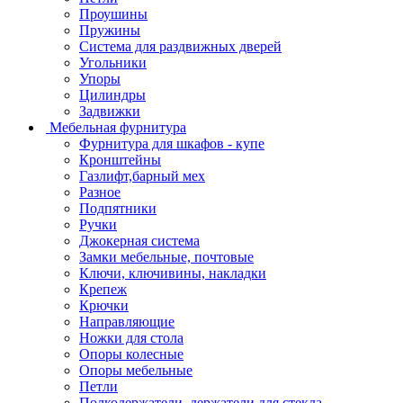
Проушины
Пружины
Система для раздвижных дверей
Угольники
Упоры
Цилиндры
Задвижки
Мебельная фурнитура
Фурнитура для шкафов - купе
Кронштейны
Газлифт,барный мех
Разное
Подпятники
Ручки
Джокерная система
Замки мебельные, почтовые
Ключи, ключивины, накладки
Крепеж
Крючки
Направляющие
Ножки для стола
Опоры колесные
Опоры мебельные
Петли
Полкодержатели, держатели для стекла