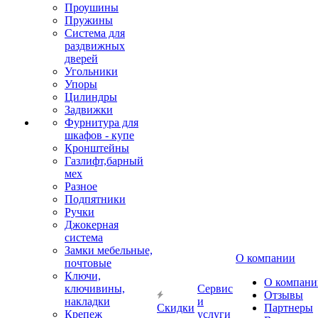
Проушины
Пружины
Система для
раздвижных
дверей
Угольники
Упоры
Цилиндры
Задвижки
Фурнитура для
шкафов - купе
Кронштейны
Газлифт,барный
мех
Разное
Подпятники
Ручки
Джокерная
система
Замки мебельные,
О компании
почтовые
Ключи,
О компани
ключивины,
Сервис
Отзывы
накладки
и
Скидки
Партнеры
Крепеж
услуги