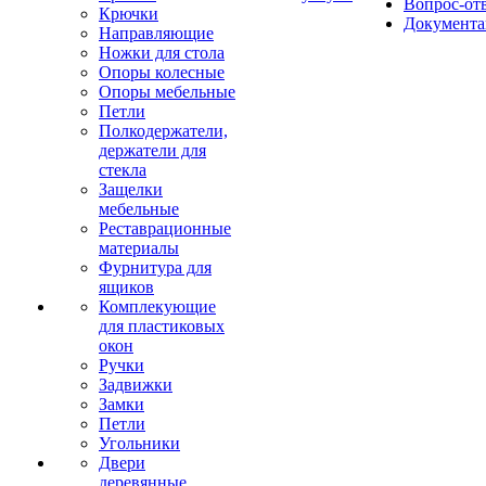
Вопрос-от
Крючки
Документа
Направляющие
Ножки для стола
Опоры колесные
Опоры мебельные
Петли
Полкодержатели,
держатели для
стекла
Защелки
мебельные
Реставрационные
материалы
Фурнитура для
ящиков
Комплекующие
для пластиковых
окон
Ручки
Задвижки
Замки
Петли
Угольники
Двери
деревянные