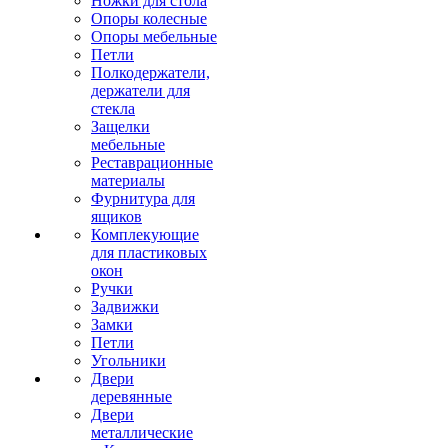
Ножки для стола
Опоры колесные
Опоры мебельные
Петли
Полкодержатели,
держатели для
стекла
Защелки
мебельные
Реставрационные
материалы
Фурнитура для
ящиков
Комплекующие
для пластиковых
окон
Ручки
Задвижки
Замки
Петли
Угольники
Двери
деревянные
Двери
металлические