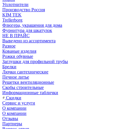
Уплотнители
Производство Россия
KIM TEK
Trellerborg
Флюгера, украшения для дома
Фурнитура для шкатулок
НЕ В ПРАЙС
Выведено из ассортимента
Разное
Кованые изделия
Рожки обувные
Заглушки для профильной трубы
Брелки
Лючки сантехнические
Печное литье
Решетки вентиляционные
Скобы строительные
Информационные таблички
Скидки
Сервис и услуги
О компании
О компании
Отзывы
Партнеры
Вопрос-ответ