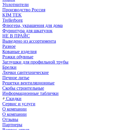
Уплотнители
Производство Россия
KIM TEK
Trellerborg
Флюгера, украшения для дома
Фурнитура для шкатулок
НЕ В ПРАЙС
Выведено из ассортимента
Разное
Кованые изделия
Рожки обувные
Заглушки для профильной трубы
Брелки
Лючки сантехнические
Печное литье
Решетки вентиляционные
Скобы строительные
Информационные таблички
Скидки
Сервис и услуги
О компании
О компании
Отзывы
Партнеры
Вопрос-ответ