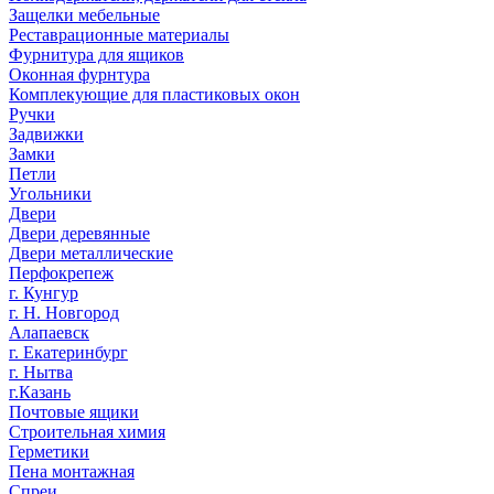
Защелки мебельные
Реставрационные материалы
Фурнитура для ящиков
Оконная фурнтура
Комплекующие для пластиковых окон
Ручки
Задвижки
Замки
Петли
Угольники
Двери
Двери деревянные
Двери металлические
Перфокрепеж
г. Кунгур
г. Н. Новгород
Алапаевск
г. Екатеринбург
г. Нытва
г.Казань
Почтовые ящики
Строительная химия
Герметики
Пена монтажная
Спреи