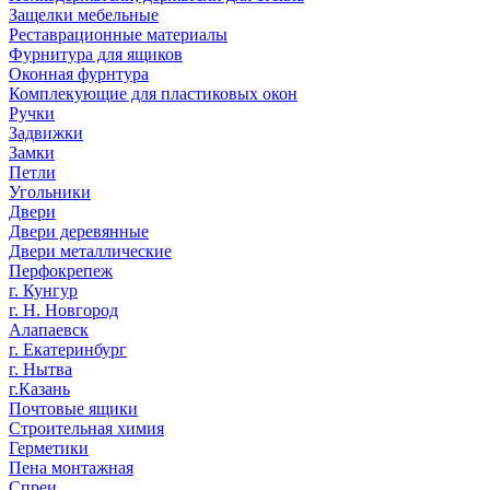
Защелки мебельные
Реставрационные материалы
Фурнитура для ящиков
Оконная фурнтура
Комплекующие для пластиковых окон
Ручки
Задвижки
Замки
Петли
Угольники
Двери
Двери деревянные
Двери металлические
Перфокрепеж
г. Кунгур
г. Н. Новгород
Алапаевск
г. Екатеринбург
г. Нытва
г.Казань
Почтовые ящики
Строительная химия
Герметики
Пена монтажная
Спреи