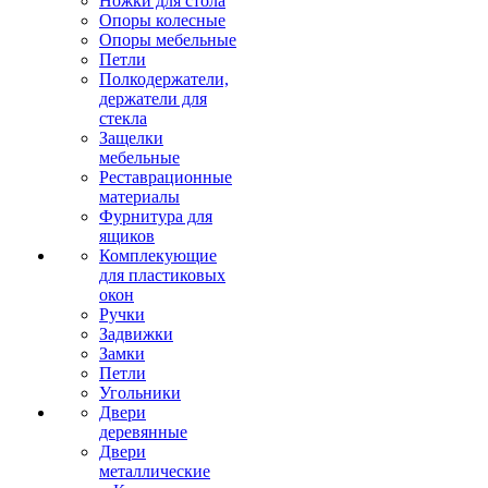
Ножки для стола
Опоры колесные
Опоры мебельные
Петли
Полкодержатели,
держатели для
стекла
Защелки
мебельные
Реставрационные
материалы
Фурнитура для
ящиков
Комплекующие
для пластиковых
окон
Ручки
Задвижки
Замки
Петли
Угольники
Двери
деревянные
Двери
металлические