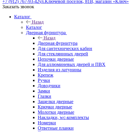
+7 (912) 767-93-42
ул.Ключевой поселок, 81В, магазин «Ключ»
Заказать звонок
Каталог
Назад
Каталог
Дверная фурнитура
Назад
Дверная фурнитура
Для сантехнических кабин
Для стекляннных дверей
Цепочки дверные
Для аллюминевых дверей и ПВХ
Изделия из латунины
Крепеж
Ручки
Доводчики
Замки
Глазки
Защелки дверные
Крючки дверные
Молотки дверные
Накладки, wc-комплекты
Номерки
Ответные планки