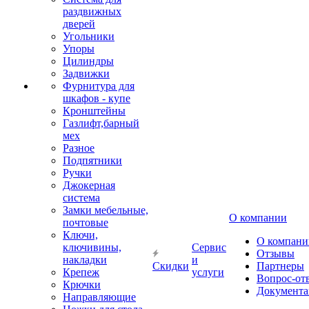
раздвижных
дверей
Угольники
Упоры
Цилиндры
Задвижки
Фурнитура для
шкафов - купе
Кронштейны
Газлифт,барный
мех
Разное
Подпятники
Ручки
Джокерная
система
Замки мебельные,
О компании
почтовые
Ключи,
О компани
ключивины,
Сервис
Отзывы
накладки
и
Скидки
Партнеры
Крепеж
услуги
Вопрос-от
Крючки
Документа
Направляющие