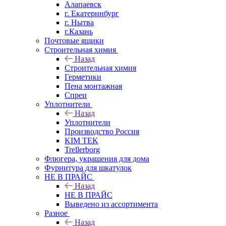
Алапаевск
г. Екатеринбург
г. Нытва
г.Казань
Почтовые ящики
Строительная химия
Назад
Строительная химия
Герметики
Пена монтажная
Спреи
Уплотнители
Назад
Уплотнители
Производство Россия
KIM TEK
Trellerborg
Флюгера, украшения для дома
Фурнитура для шкатулок
НЕ В ПРАЙС
Назад
НЕ В ПРАЙС
Выведено из ассортимента
Разное
Назад