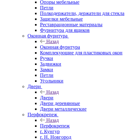
Опоры мебельные
Петли
Полкодержатели, держатели для стекла
Защелки мебельные
Реставрационные материалы
Фурнитура для ящиков
Оконная фурнтура
Назад
Оконная фурнтура
Комплекующие для пластиковых окон
Ручки
Задвижки
Замки
Петли
Угольники
Двери
Назад
Двери
Двери деревянные
Двери металлические
Перфокрепеж
Назад
Перфокрепеж
г. Кунгур
г. Н. Новгород