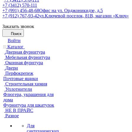
+7 (3412) 570-111
+7 (991) 456-48-68
Офис на ул. Орджоникидзе, д.5
+7 (912) 767-93-42
ул.Ключевой поселок, 81В, магазин «Ключ»
Заказать звонок
Поиск
Войти
Каталог
Дверная фурнитура
Мебельная фурнитура
Оконная фурнтура
Двери
Перфокрепеж
Почтовые ящики
Строительная химия
Уплотнители
Флюгера, украшения для
дома
Фурнитура для шкатулок
НЕ В ПРАЙС
Разное
Для
сантехнических