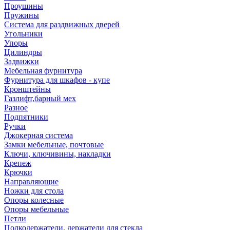
Проушины
Пружины
Система для раздвижных дверей
Угольники
Упоры
Цилиндры
Задвижки
Мебельная фурнитура
Фурнитура для шкафов - купе
Кронштейны
Газлифт,барный мех
Разное
Подпятники
Ручки
Джокерная система
Замки мебельные, почтовые
Ключи, ключивины, накладки
Крепеж
Крючки
Направляющие
Ножки для стола
Опоры колесные
Опоры мебельные
Петли
Полкодержатели, держатели для стекла