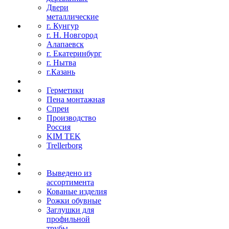
Двери
металлические
г. Кунгур
г. Н. Новгород
Алапаевск
г. Екатеринбург
г. Нытва
г.Казань
Герметики
Пена монтажная
Спреи
Производство
Россия
KIM TEK
Trellerborg
Выведено из
ассортимента
Кованые изделия
Рожки обувные
Заглушки для
профильной
трубы