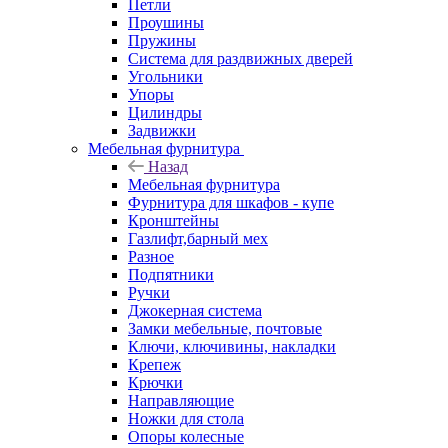
Петли
Проушины
Пружины
Система для раздвижных дверей
Угольники
Упоры
Цилиндры
Задвижки
Мебельная фурнитура
Назад
Мебельная фурнитура
Фурнитура для шкафов - купе
Кронштейны
Газлифт,барный мех
Разное
Подпятники
Ручки
Джокерная система
Замки мебельные, почтовые
Ключи, ключивины, накладки
Крепеж
Крючки
Направляющие
Ножки для стола
Опоры колесные