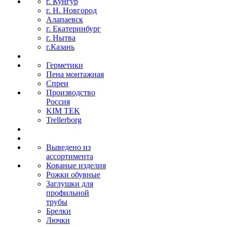
г. Кунгур
г. Н. Новгород
Алапаевск
г. Екатеринбург
г. Нытва
г.Казань
Герметики
Пена монтажная
Спреи
Производство
Россия
KIM TEK
Trellerborg
Выведено из
ассортимента
Кованые изделия
Рожки обувные
Заглушки для
профильной
трубы
Брелки
Лючки