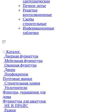
сантехнические
Печное литье
Решетки
вентиляционные
Скобы
строительные
Информационные
таблички
Каталог
Дверная фурнитура
Мебельная фурнитура
Оконная фурнтура
Двери
Перфокрепеж
Почтовые ящики
Строительная химия
Уплотнители
Флюгера, украшения для
дома
Фурнитура для шкатулок
НЕ В ПРАЙС
Разное