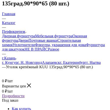
135град.90*90*65 (80 шт.)
Главная
—
Каталог
—
Перфокрепеж
Дверная фурнитура
Мебельная фурнитура
Оконная
фурнтура
Двери
Почтовые ящики
Строительная
химия
Уплотнители
Флюгера, украшения для дома
Фурнитура
для шкатулок
НЕ В ПРАЙС
Разное
—
г.Казань
г. Кунгур
г. Н. Новгород
Алапаевск
г. Екатеринбург
г. Нытва
—
Уголок крепёжный KUU 135град.90*90*65 (80 шт.)
0
₽
/шт
Варианты цен
0
₽
/шт
Подробности
Под заказ
Как купить