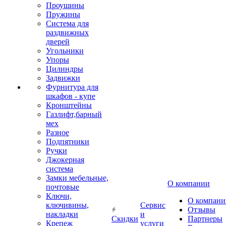
Проушины
Пружины
Система для
раздвижных
дверей
Угольники
Упоры
Цилиндры
Задвижки
Фурнитура для
шкафов - купе
Кронштейны
Газлифт,барный
мех
Разное
Подпятники
Ручки
Джокерная
система
Замки мебельные,
О компании
почтовые
Ключи,
О компани
ключивины,
Сервис
Отзывы
накладки
и
Скидки
Партнеры
Крепеж
услуги