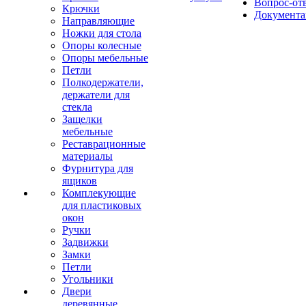
Вопрос-от
Крючки
Документа
Направляющие
Ножки для стола
Опоры колесные
Опоры мебельные
Петли
Полкодержатели,
держатели для
стекла
Защелки
мебельные
Реставрационные
материалы
Фурнитура для
ящиков
Комплекующие
для пластиковых
окон
Ручки
Задвижки
Замки
Петли
Угольники
Двери
деревянные