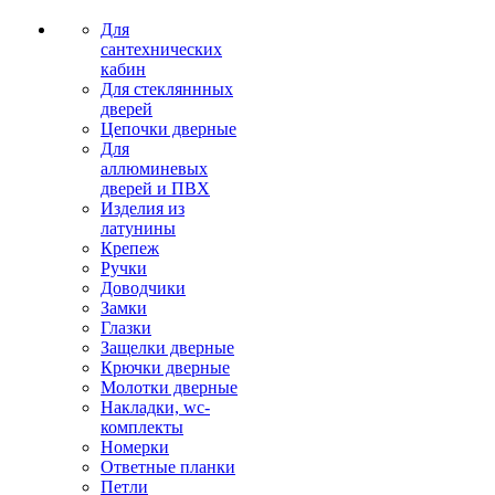
Для
сантехнических
кабин
Для стекляннных
дверей
Цепочки дверные
Для
аллюминевых
дверей и ПВХ
Изделия из
латунины
Крепеж
Ручки
Доводчики
Замки
Глазки
Защелки дверные
Крючки дверные
Молотки дверные
Накладки, wc-
комплекты
Номерки
Ответные планки
Петли