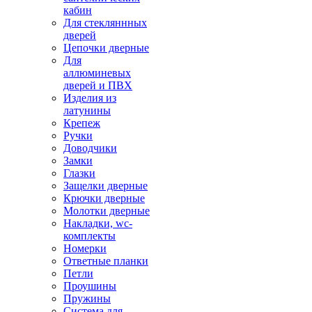
кабин
Для стекляннных
дверей
Цепочки дверные
Для
аллюминевых
дверей и ПВХ
Изделия из
латунины
Крепеж
Ручки
Доводчики
Замки
Глазки
Защелки дверные
Крючки дверные
Молотки дверные
Накладки, wc-
комплекты
Номерки
Ответные планки
Петли
Проушины
Пружины
Система для