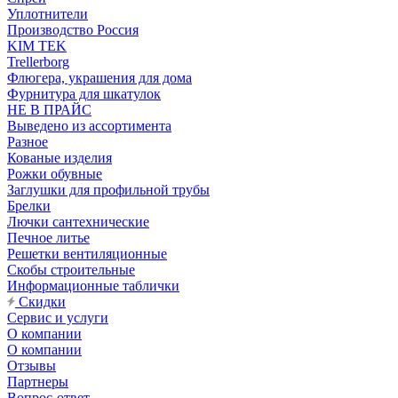
Уплотнители
Производство Россия
KIM TEK
Trellerborg
Флюгера, украшения для дома
Фурнитура для шкатулок
НЕ В ПРАЙС
Выведено из ассортимента
Разное
Кованые изделия
Рожки обувные
Заглушки для профильной трубы
Брелки
Лючки сантехнические
Печное литье
Решетки вентиляционные
Скобы строительные
Информационные таблички
Скидки
Сервис и услуги
О компании
О компании
Отзывы
Партнеры
Вопрос-ответ