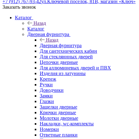
+7 (912) 767-93-42
ул.Ключевой поселок, 81В, магазин «Ключ»
Заказать звонок
Каталог
Назад
Каталог
Дверная фурнитура
Назад
Дверная фурнитура
Для сантехнических кабин
Для стекляннных дверей
Цепочки дверные
Для аллюминевых дверей и ПВХ
Изделия из латунины
Крепеж
Ручки
Доводчики
Замки
Глазки
Защелки дверные
Крючки дверные
Молотки дверные
Накладки, wc-комплекты
Номерки
Ответные планки