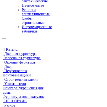
сантехнические
Печное литье
Решетки
вентиляционные
Скобы
строительные
Информационные
таблички
Каталог
Дверная фурнитура
Мебельная фурнитура
Оконная фурнтура
Двери
Перфокрепеж
Почтовые ящики
Строительная химия
Уплотнители
Флюгера, украшения для
дома
Фурнитура для шкатулок
НЕ В ПРАЙС
Разное