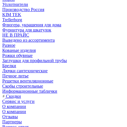
Уплотнители
Производство Россия
KIM TEK
Trellerborg
Флюгера, украшения для дома
Фурнитура для шкатулок
НЕ В ПРАЙС
Выведено из ассортимента
Разное
Кованые изделия
Рожки обувные
Заглушки для профильной трубы
Брелки
Лючки сантехнические
Печное литье
Решетки вентиляционные
Скобы строительные
Информационные таблички
Скидки
Сервис и услуги
О компании
О компании
Отзывы
Партнеры
Вопрос-ответ