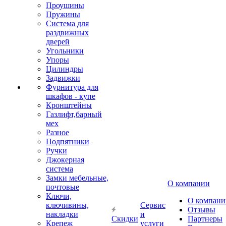
Проушины
Пружины
Система для
раздвижных
дверей
Угольники
Упоры
Цилиндры
Задвижки
Фурнитура для
шкафов - купе
Кронштейны
Газлифт,барный
мех
Разное
Подпятники
Ручки
Джокерная
система
Замки мебельные,
О компании
почтовые
Ключи,
О компани
ключивины,
Сервис
Отзывы
накладки
и
Скидки
Партнеры
Крепеж
услуги