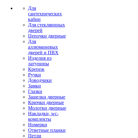
Для
сантехнических
кабин
Для стекляннных
дверей
Цепочки дверные
Для
аллюминевых
дверей и ПВХ
Изделия из
латунины
Крепеж
Ручки
Доводчики
Замки
Глазки
Защелки дверные
Крючки дверные
Молотки дверные
Накладки, wc-
комплекты
Номерки
Ответные планки
Петли