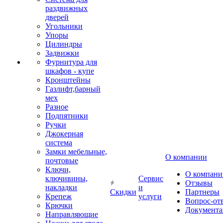
раздвижных
дверей
Угольники
Упоры
Цилиндры
Задвижки
Фурнитура для
шкафов - купе
Кронштейны
Газлифт,барный
мех
Разное
Подпятники
Ручки
Джокерная
система
Замки мебельные,
О компании
почтовые
Ключи,
О компани
ключивины,
Сервис
Отзывы
накладки
и
Скидки
Партнеры
Крепеж
услуги
Вопрос-от
Крючки
Документа
Направляющие