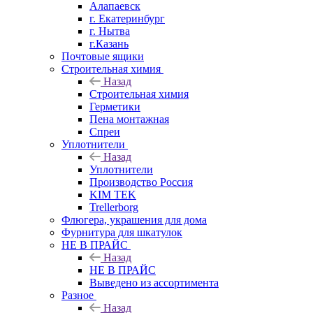
Алапаевск
г. Екатеринбург
г. Нытва
г.Казань
Почтовые ящики
Строительная химия
Назад
Строительная химия
Герметики
Пена монтажная
Спреи
Уплотнители
Назад
Уплотнители
Производство Россия
KIM TEK
Trellerborg
Флюгера, украшения для дома
Фурнитура для шкатулок
НЕ В ПРАЙС
Назад
НЕ В ПРАЙС
Выведено из ассортимента
Разное
Назад