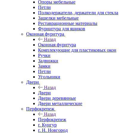
Опоры мебельные
Петли
Полкодержатели, держатели для стекла
Защелки мебельные
Реставрационные материалы
Фурнитура для ящиков
Оконная фурнтура
Назад
Оконная фурнтура
Комплекующие для пластиковых окон
Ручки
Задвижки
Замки
Петли
Угольники
Двери
Назад
Двери
Двери деревянные
Двери металлические
Перфокрепеж
Назад
Перфокрепеж
г. Кунгур
г. Н. Новгород