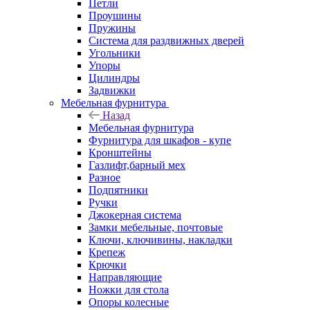
Петли
Проушины
Пружины
Система для раздвижных дверей
Угольники
Упоры
Цилиндры
Задвижки
Мебельная фурнитура
Назад
Мебельная фурнитура
Фурнитура для шкафов - купе
Кронштейны
Газлифт,барный мех
Разное
Подпятники
Ручки
Джокерная система
Замки мебельные, почтовые
Ключи, ключивины, накладки
Крепеж
Крючки
Направляющие
Ножки для стола
Опоры колесные