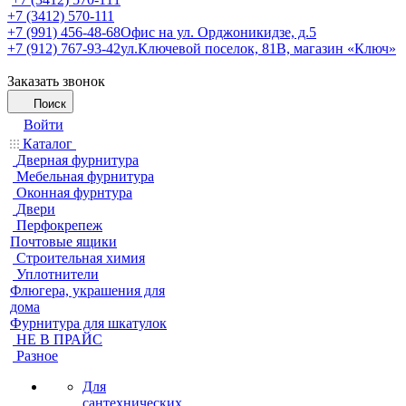
+7 (3412) 570-111
+7 (991) 456-48-68
Офис на ул. Орджоникидзе, д.5
+7 (912) 767-93-42
ул.Ключевой поселок, 81В, магазин «Ключ»
Заказать звонок
Поиск
Войти
Каталог
Дверная фурнитура
Мебельная фурнитура
Оконная фурнтура
Двери
Перфокрепеж
Почтовые ящики
Строительная химия
Уплотнители
Флюгера, украшения для
дома
Фурнитура для шкатулок
НЕ В ПРАЙС
Разное
Для
сантехнических