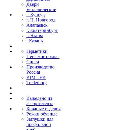
Двери
металлические
г. Кунгур
г. Н. Новгород
Алапаевск
г. Екатеринбург
г. Нытва
г.Казань
Герметики
Пена монтажная
Спреи
Производство
Россия
KIM TEK
Trellerborg
Выведено из
ассортимента
Кованые изделия
Рожки обувные
Заглушки для
профильной
трубы