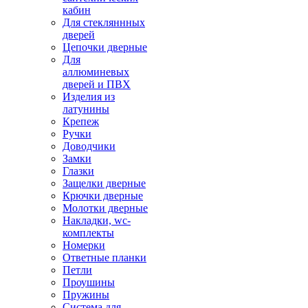
кабин
Для стекляннных
дверей
Цепочки дверные
Для
аллюминевых
дверей и ПВХ
Изделия из
латунины
Крепеж
Ручки
Доводчики
Замки
Глазки
Защелки дверные
Крючки дверные
Молотки дверные
Накладки, wc-
комплекты
Номерки
Ответные планки
Петли
Проушины
Пружины
Система для