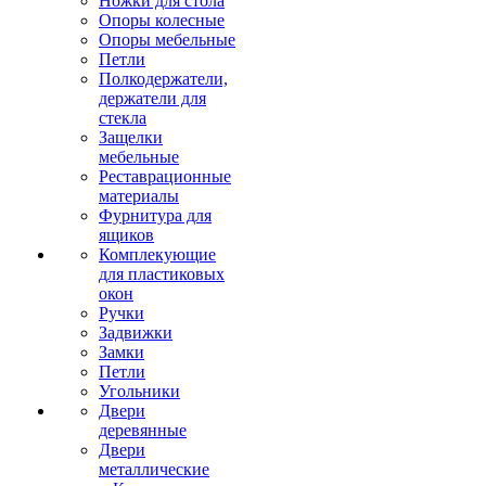
Ножки для стола
Опоры колесные
Опоры мебельные
Петли
Полкодержатели,
держатели для
стекла
Защелки
мебельные
Реставрационные
материалы
Фурнитура для
ящиков
Комплекующие
для пластиковых
окон
Ручки
Задвижки
Замки
Петли
Угольники
Двери
деревянные
Двери
металлические