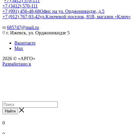
+7 (3412) 570-111
+7 (3412) 570-111
+7 (991) 456-48-68
Офис на ул. Орджоникидзе, д.5
+7 (912) 767-93-42
ул.Ключевой поселок, 81В, магазин «Ключ»
685747@mail.ru
г. Ижевск, ул. Орджоникидзе 5
Вконтакте
Max
2026 © «АРГО»
Разработано в
Найти
0