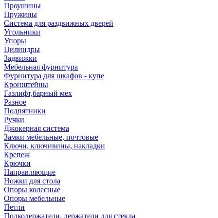
Проушины
Пружины
Система для раздвижных дверей
Угольники
Упоры
Цилиндры
Задвижки
Мебельная фурнитура
Фурнитура для шкафов - купе
Кронштейны
Газлифт,барный мех
Разное
Подпятники
Ручки
Джокерная система
Замки мебельные, почтовые
Ключи, ключивины, накладки
Крепеж
Крючки
Направляющие
Ножки для стола
Опоры колесные
Опоры мебельные
Петли
Полкодержатели, держатели для стекла