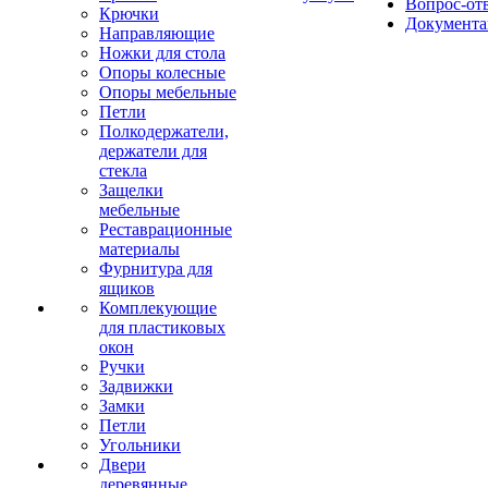
Вопрос-от
Крючки
Документа
Направляющие
Ножки для стола
Опоры колесные
Опоры мебельные
Петли
Полкодержатели,
держатели для
стекла
Защелки
мебельные
Реставрационные
материалы
Фурнитура для
ящиков
Комплекующие
для пластиковых
окон
Ручки
Задвижки
Замки
Петли
Угольники
Двери
деревянные