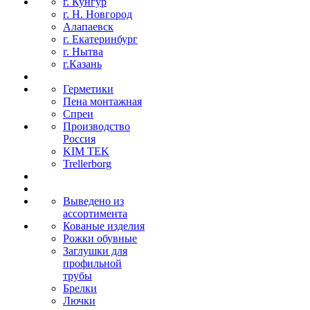
г. Кунгур
г. Н. Новгород
Алапаевск
г. Екатеринбург
г. Нытва
г.Казань
Герметики
Пена монтажная
Спреи
Производство
Россия
KIM TEK
Trellerborg
Выведено из
ассортимента
Кованые изделия
Рожки обувные
Заглушки для
профильной
трубы
Брелки
Лючки