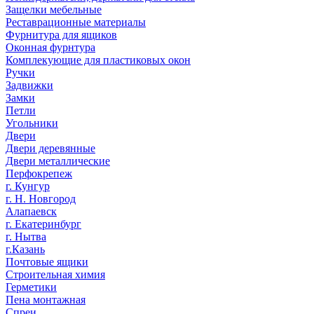
Защелки мебельные
Реставрационные материалы
Фурнитура для ящиков
Оконная фурнтура
Комплекующие для пластиковых окон
Ручки
Задвижки
Замки
Петли
Угольники
Двери
Двери деревянные
Двери металлические
Перфокрепеж
г. Кунгур
г. Н. Новгород
Алапаевск
г. Екатеринбург
г. Нытва
г.Казань
Почтовые ящики
Строительная химия
Герметики
Пена монтажная
Спреи