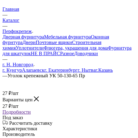
Главная
—
Каталог
—
Перфокрепеж
Дверная фурнитура
Мебельная фурнитура
Оконная
фурнтура
Двери
Почтовые ящики
Строительная
химия
Уплотнители
Флюгера, украшения для дома
Фурнитура
для шкатулок
НЕ В ПРАЙС
Разное
Доводчики
—
г. Н. Новгород
г. Кунгур
Алапаевск
г. Екатеринбург
г. Нытва
г.Казань
—
Уголок крепежный УК 50-130-65 Пр
27
₽
/шт
Варианты цен
27
₽
/шт
Подробности
Под заказ
Рассчитать доставку
Характеристики
Производитель