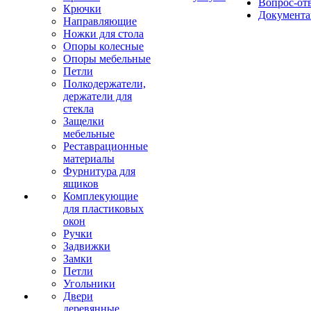
Вопрос-от
Крючки
Документа
Направляющие
Ножки для стола
Опоры колесные
Опоры мебельные
Петли
Полкодержатели,
держатели для
стекла
Защелки
мебельные
Реставрационные
материалы
Фурнитура для
ящиков
Комплекующие
для пластиковых
окон
Ручки
Задвижки
Замки
Петли
Угольники
Двери
деревянные