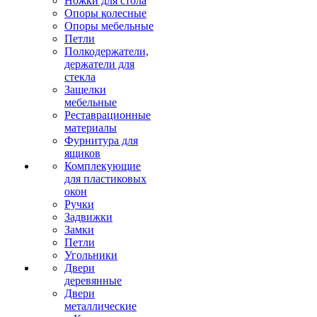
Ножки для стола
Опоры колесные
Опоры мебельные
Петли
Полкодержатели,
держатели для
стекла
Защелки
мебельные
Реставрационные
материалы
Фурнитура для
ящиков
Комплекующие
для пластиковых
окон
Ручки
Задвижки
Замки
Петли
Угольники
Двери
деревянные
Двери
металлические