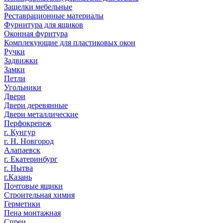
Защелки мебельные
Реставрационные материалы
Фурнитура для ящиков
Оконная фурнтура
Комплекующие для пластиковых окон
Ручки
Задвижки
Замки
Петли
Угольники
Двери
Двери деревянные
Двери металлические
Перфокрепеж
г. Кунгур
г. Н. Новгород
Алапаевск
г. Екатеринбург
г. Нытва
г.Казань
Почтовые ящики
Строительная химия
Герметики
Пена монтажная
Спреи