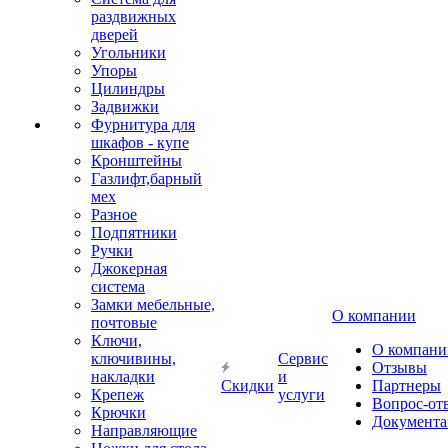
раздвижных
дверей
Угольники
Упоры
Цилиндры
Задвижки
Фурнитура для
шкафов - купе
Кронштейны
Газлифт,барный
мех
Разное
Подпятники
Ручки
Джокерная
система
Замки мебельные,
О компании
почтовые
Ключи,
О компани
ключивины,
Сервис
Отзывы
накладки
и
Скидки
Партнеры
Крепеж
услуги
Вопрос-от
Крючки
Документа
Направляющие