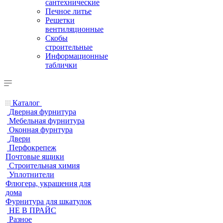
сантехнические
Печное литье
Решетки
вентиляционные
Скобы
строительные
Информационные
таблички
Каталог
Дверная фурнитура
Мебельная фурнитура
Оконная фурнтура
Двери
Перфокрепеж
Почтовые ящики
Строительная химия
Уплотнители
Флюгера, украшения для
дома
Фурнитура для шкатулок
НЕ В ПРАЙС
Разное