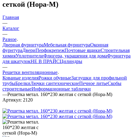
сеткой (Нора-М)
Главная
—
Каталог
—
Разное
Дверная фурнитура
Мебельная фурнитура
Оконная
фурнтура
Двери
Перфокрепеж
Почтовые ящики
Строительная
химия
Уплотнители
Флюгера, украшения для дома
Фурнитура
для шкатулок
НЕ В ПРАЙС
Цилиндры
—
Решетки вентиляционные
Кованые изделия
Рожки обувные
Заглушки для профильной
трубы
Брелки
Лючки сантехнические
Печное литье
Скобы
строительные
Информационные таблички
—
Решетка метал. 160*230 желтая с сеткой (Нора-М)
Артикул:
2120