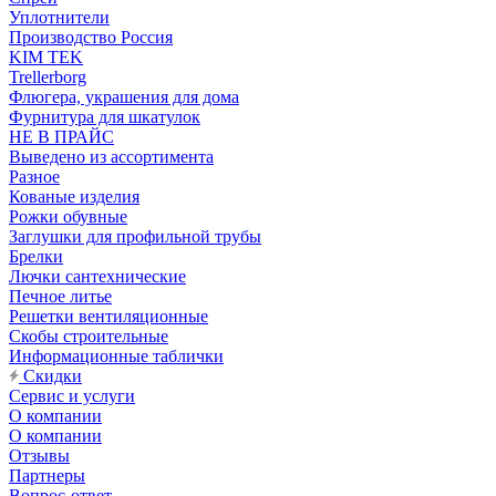
Уплотнители
Производство Россия
KIM TEK
Trellerborg
Флюгера, украшения для дома
Фурнитура для шкатулок
НЕ В ПРАЙС
Выведено из ассортимента
Разное
Кованые изделия
Рожки обувные
Заглушки для профильной трубы
Брелки
Лючки сантехнические
Печное литье
Решетки вентиляционные
Скобы строительные
Информационные таблички
Скидки
Сервис и услуги
О компании
О компании
Отзывы
Партнеры
Вопрос-ответ