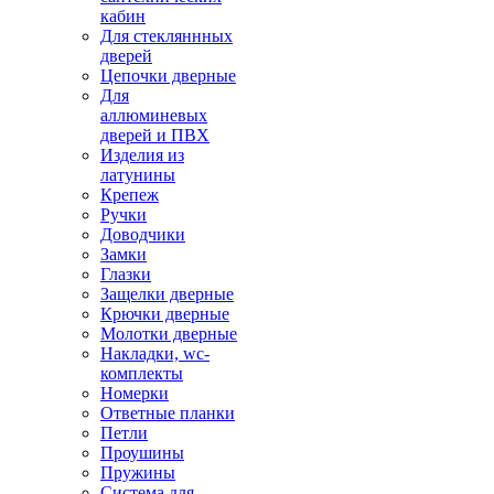
кабин
Для стекляннных
дверей
Цепочки дверные
Для
аллюминевых
дверей и ПВХ
Изделия из
латунины
Крепеж
Ручки
Доводчики
Замки
Глазки
Защелки дверные
Крючки дверные
Молотки дверные
Накладки, wc-
комплекты
Номерки
Ответные планки
Петли
Проушины
Пружины
Система для