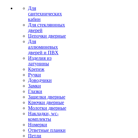
Для
сантехнических
кабин
Для стекляннных
дверей
Цепочки дверные
Для
аллюминевых
дверей и ПВХ
Изделия из
латунины
Крепеж
Ручки
Доводчики
Замки
Глазки
Защелки дверные
Крючки дверные
Молотки дверные
Накладки, wc-
комплекты
Номерки
Ответные планки
Петли