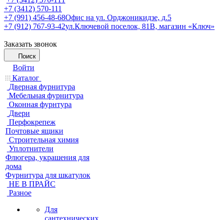
+7 (3412) 570-111
+7 (991) 456-48-68
Офис на ул. Орджоникидзе, д.5
+7 (912) 767-93-42
ул.Ключевой поселок, 81В, магазин «Ключ»
Заказать звонок
Поиск
Войти
Каталог
Дверная фурнитура
Мебельная фурнитура
Оконная фурнтура
Двери
Перфокрепеж
Почтовые ящики
Строительная химия
Уплотнители
Флюгера, украшения для
дома
Фурнитура для шкатулок
НЕ В ПРАЙС
Разное
Для
сантехнических