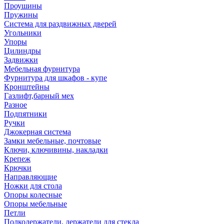
Проушины
Пружины
Система для раздвижных дверей
Угольники
Упоры
Цилиндры
Задвижки
Мебельная фурнитура
Фурнитура для шкафов - купе
Кронштейны
Газлифт,барный мех
Разное
Подпятники
Ручки
Джокерная система
Замки мебельные, почтовые
Ключи, ключивины, накладки
Крепеж
Крючки
Направляющие
Ножки для стола
Опоры колесные
Опоры мебельные
Петли
Полкодержатели, держатели для стекла