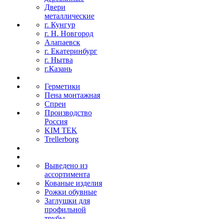
Двери
металлические
г. Кунгур
г. Н. Новгород
Алапаевск
г. Екатеринбург
г. Нытва
г.Казань
Герметики
Пена монтажная
Спреи
Производство
Россия
KIM TEK
Trellerborg
Выведено из
ассортимента
Кованые изделия
Рожки обувные
Заглушки для
профильной
трубы