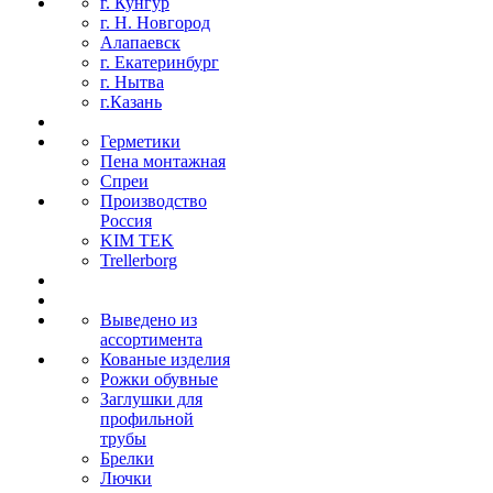
г. Кунгур
г. Н. Новгород
Алапаевск
г. Екатеринбург
г. Нытва
г.Казань
Герметики
Пена монтажная
Спреи
Производство
Россия
KIM TEK
Trellerborg
Выведено из
ассортимента
Кованые изделия
Рожки обувные
Заглушки для
профильной
трубы
Брелки
Лючки