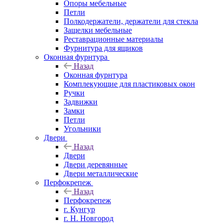
Опоры мебельные
Петли
Полкодержатели, держатели для стекла
Защелки мебельные
Реставрационные материалы
Фурнитура для ящиков
Оконная фурнтура
Назад
Оконная фурнтура
Комплекующие для пластиковых окон
Ручки
Задвижки
Замки
Петли
Угольники
Двери
Назад
Двери
Двери деревянные
Двери металлические
Перфокрепеж
Назад
Перфокрепеж
г. Кунгур
г. Н. Новгород