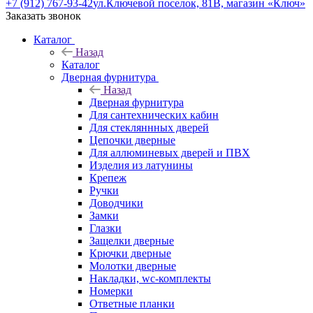
+7 (912) 767-93-42
ул.Ключевой поселок, 81В, магазин «Ключ»
Заказать звонок
Каталог
Назад
Каталог
Дверная фурнитура
Назад
Дверная фурнитура
Для сантехнических кабин
Для стекляннных дверей
Цепочки дверные
Для аллюминевых дверей и ПВХ
Изделия из латунины
Крепеж
Ручки
Доводчики
Замки
Глазки
Защелки дверные
Крючки дверные
Молотки дверные
Накладки, wc-комплекты
Номерки
Ответные планки