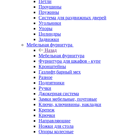
Петли
Проушины
Пружины
Система для раздвижных дверей
Угольники
Упоры
Цилиндры
Задвижки
Мебельная фурнитура
Назад
Мебельная фурнитура
Фурнитура для шкафов - купе
Кронштейны
Газлифт,барный мех
Разное
Подпятники
Ручки
Джокерная система
Замки мебельные, почтовые
Ключи, ключивины, накладки
Крепеж
Крючки
Направляющие
Ножки для стола
Опоры колесные