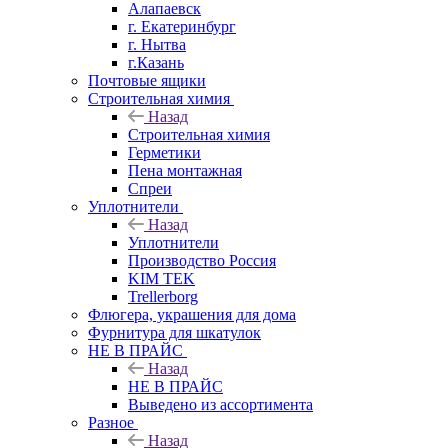
Алапаевск
г. Екатеринбург
г. Нытва
г.Казань
Почтовые ящики
Строительная химия
Назад
Строительная химия
Герметики
Пена монтажная
Спреи
Уплотнители
Назад
Уплотнители
Производство Россия
KIM TEK
Trellerborg
Флюгера, украшения для дома
Фурнитура для шкатулок
НЕ В ПРАЙС
Назад
НЕ В ПРАЙС
Выведено из ассортимента
Разное
Назад