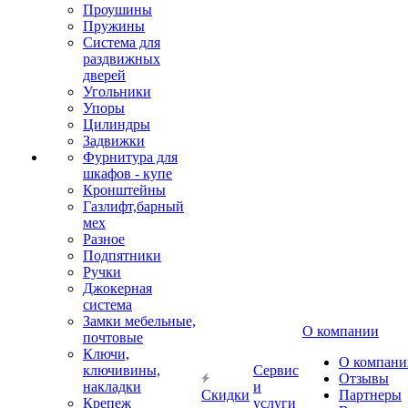
Проушины
Пружины
Система для
раздвижных
дверей
Угольники
Упоры
Цилиндры
Задвижки
Фурнитура для
шкафов - купе
Кронштейны
Газлифт,барный
мех
Разное
Подпятники
Ручки
Джокерная
система
Замки мебельные,
О компании
почтовые
Ключи,
О компани
ключивины,
Сервис
Отзывы
накладки
и
Скидки
Партнеры
Крепеж
услуги