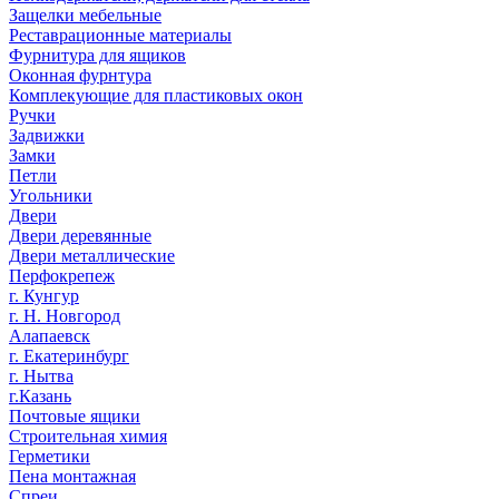
Защелки мебельные
Реставрационные материалы
Фурнитура для ящиков
Оконная фурнтура
Комплекующие для пластиковых окон
Ручки
Задвижки
Замки
Петли
Угольники
Двери
Двери деревянные
Двери металлические
Перфокрепеж
г. Кунгур
г. Н. Новгород
Алапаевск
г. Екатеринбург
г. Нытва
г.Казань
Почтовые ящики
Строительная химия
Герметики
Пена монтажная
Спреи