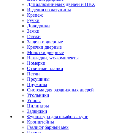
Для аллюминевых дверей и ПВХ
Изделия из латунины
Крепеж
Ручки
Доводчики
Замки
Глазки
Защелки дверные
Крючки дверные
Молотки дверные
Накладки, wc-комплекты
Номерки
Ответные планки
Петли
Проушины
Пружины
Система для раздвижных дверей
Угольники
Упоры
Цилиндры
Задвижки
Фурнитура для шкафов - купе
Кронштейны
Газлифт,барный мех
Разное