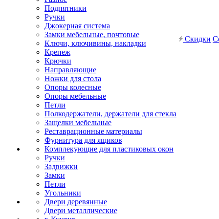
Подпятники
Ручки
Джокерная система
Замки мебельные, почтовые
Скидки
С
Ключи, ключивины, накладки
Крепеж
Крючки
Направляющие
Ножки для стола
Опоры колесные
Опоры мебельные
Петли
Полкодержатели, держатели для стекла
Защелки мебельные
Реставрационные материалы
Фурнитура для ящиков
Комплекующие для пластиковых окон
Ручки
Задвижки
Замки
Петли
Угольники
Двери деревянные
Двери металлические