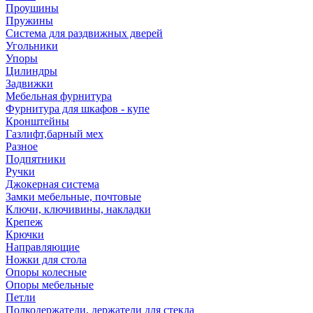
Проушины
Пружины
Система для раздвижных дверей
Угольники
Упоры
Цилиндры
Задвижки
Мебельная фурнитура
Фурнитура для шкафов - купе
Кронштейны
Газлифт,барный мех
Разное
Подпятники
Ручки
Джокерная система
Замки мебельные, почтовые
Ключи, ключивины, накладки
Крепеж
Крючки
Направляющие
Ножки для стола
Опоры колесные
Опоры мебельные
Петли
Полкодержатели, держатели для стекла