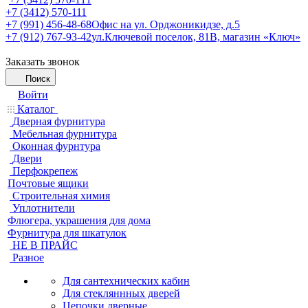
+7 (3412) 570-111
+7 (991) 456-48-68
Офис на ул. Орджоникидзе, д.5
+7 (912) 767-93-42
ул.Ключевой поселок, 81В, магазин «Ключ»
Заказать звонок
Поиск
Войти
Каталог
Дверная фурнитура
Мебельная фурнитура
Оконная фурнтура
Двери
Перфокрепеж
Почтовые ящики
Строительная химия
Уплотнители
Флюгера, украшения для дома
Фурнитура для шкатулок
НЕ В ПРАЙС
Разное
Для сантехнических кабин
Для стекляннных дверей
Цепочки дверные