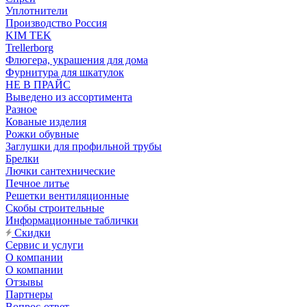
Уплотнители
Производство Россия
KIM TEK
Trellerborg
Флюгера, украшения для дома
Фурнитура для шкатулок
НЕ В ПРАЙС
Выведено из ассортимента
Разное
Кованые изделия
Рожки обувные
Заглушки для профильной трубы
Брелки
Лючки сантехнические
Печное литье
Решетки вентиляционные
Скобы строительные
Информационные таблички
Скидки
Сервис и услуги
О компании
О компании
Отзывы
Партнеры
Вопрос-ответ