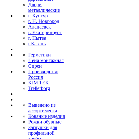
Двери
металлические
г. Кунгур
г. Н. Новгород
Алапаевск
г. Екатеринбург
г. Нытва
г.Казань
Герметики
Пена монтажная
Спреи
Производство
Россия
KIM TEK
Trellerborg
Выведено из
ассортимента
Кованые изделия
Рожки обувные
Заглушки для
профильной
трубы