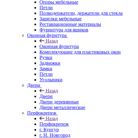
Опоры мебельные
Петли
Полкодержатели, держатели для стекла
Защелки мебельные
Реставрационные материалы
Фурнитура для ящиков
Оконная фурнтура
Назад
Оконная фурнтура
Комплекующие для пластиковых окон
Ручки
Задвижки
Замки
Петли
Угольники
Двери
Назад
Двери
Двери деревянные
Двери металлические
Перфокрепеж
Назад
Перфокрепеж
г. Кунгур
г. Н. Новгород