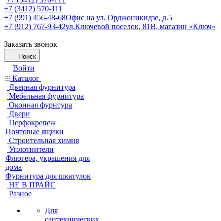
+7 (3412) 570-111
+7 (991) 456-48-68
Офис на ул. Орджоникидзе, д.5
+7 (912) 767-93-42
ул.Ключевой поселок, 81В, магазин «Ключ»
Заказать звонок
Поиск
Войти
Каталог
Дверная фурнитура
Мебельная фурнитура
Оконная фурнтура
Двери
Перфокрепеж
Почтовые ящики
Строительная химия
Уплотнители
Флюгера, украшения для
дома
Фурнитура для шкатулок
НЕ В ПРАЙС
Разное
Для
сантехнических