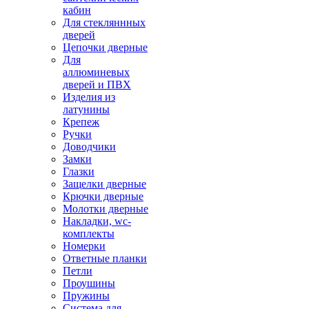
кабин
Для стекляннных
дверей
Цепочки дверные
Для
аллюминевых
дверей и ПВХ
Изделия из
латунины
Крепеж
Ручки
Доводчики
Замки
Глазки
Защелки дверные
Крючки дверные
Молотки дверные
Накладки, wc-
комплекты
Номерки
Ответные планки
Петли
Проушины
Пружины
Система для