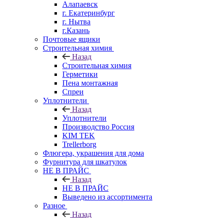
Алапаевск
г. Екатеринбург
г. Нытва
г.Казань
Почтовые ящики
Строительная химия
Назад
Строительная химия
Герметики
Пена монтажная
Спреи
Уплотнители
Назад
Уплотнители
Производство Россия
KIM TEK
Trellerborg
Флюгера, украшения для дома
Фурнитура для шкатулок
НЕ В ПРАЙС
Назад
НЕ В ПРАЙС
Выведено из ассортимента
Разное
Назад