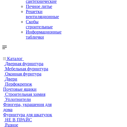
сантехнические
Печное литье
Решетки
вентиляционные
Скобы
строительные
Информационные
таблички
Каталог
Дверная фурнитура
Мебельная фурнитура
Оконная фурнтура
Двери
Перфокрепеж
Почтовые ящики
Строительная химия
Уплотнители
Флюгера, украшения для
дома
Фурнитура для шкатулок
НЕ В ПРАЙС
Разное