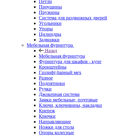
Петли
Проушины
Пружины
Система для раздвижных дверей
Угольники
Упоры
Цилиндры
Задвижки
Мебельная фурнитура
Назад
Мебельная фурнитура
Фурнитура для шкафов - купе
Кронштейны
Газлифт,барный мех
Разное
Подпятники
Ручки
Джокерная система
Замки мебельные, почтовые
Ключи, ключивины, накладки
Крепеж
Крючки
Направляющие
Ножки для стола
Опоры колесные