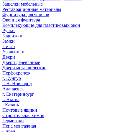
Защелки мебельные
Реставрационные материалы
Фурнитура для ящиков
Оконная фурнтура
Комплекующие для пластиковых окон
Ручки
Задвижки
Замки
Петли
Угольники
Двери
Двери деревянные
Двери металлические
Перфокрепеж
г. Кунгур
г. Н. Новгород
Алапаевск
г. Екатеринбург
г. Нытва
г.Казань
Почтовые ящики
Строительная химия
Герметики
Пена монтажная
Спреи