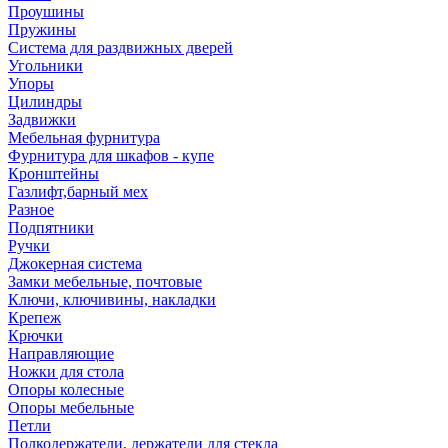
Проушины
Пружины
Система для раздвижных дверей
Угольники
Упоры
Цилиндры
Задвижки
Мебельная фурнитура
Фурнитура для шкафов - купе
Кронштейны
Газлифт,барный мех
Разное
Подпятники
Ручки
Джокерная система
Замки мебельные, почтовые
Ключи, ключивины, накладки
Крепеж
Крючки
Направляющие
Ножки для стола
Опоры колесные
Опоры мебельные
Петли
Полкодержатели, держатели для стекла