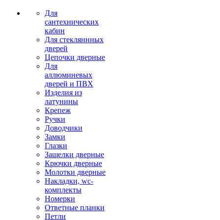
Для
сантехнических
кабин
Для стекляннных
дверей
Цепочки дверные
Для
аллюминевых
дверей и ПВХ
Изделия из
латунины
Крепеж
Ручки
Доводчики
Замки
Глазки
Защелки дверные
Крючки дверные
Молотки дверные
Накладки, wc-
комплекты
Номерки
Ответные планки
Петли