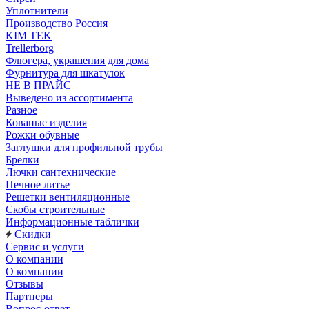
Уплотнители
Производство Россия
KIM TEK
Trellerborg
Флюгера, украшения для дома
Фурнитура для шкатулок
НЕ В ПРАЙС
Выведено из ассортимента
Разное
Кованые изделия
Рожки обувные
Заглушки для профильной трубы
Брелки
Лючки сантехнические
Печное литье
Решетки вентиляционные
Скобы строительные
Информационные таблички
Скидки
Сервис и услуги
О компании
О компании
Отзывы
Партнеры
Вопрос-ответ