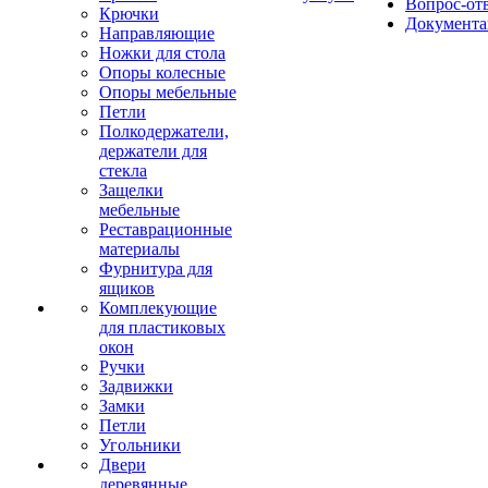
Вопрос-от
Крючки
Документа
Направляющие
Ножки для стола
Опоры колесные
Опоры мебельные
Петли
Полкодержатели,
держатели для
стекла
Защелки
мебельные
Реставрационные
материалы
Фурнитура для
ящиков
Комплекующие
для пластиковых
окон
Ручки
Задвижки
Замки
Петли
Угольники
Двери
деревянные