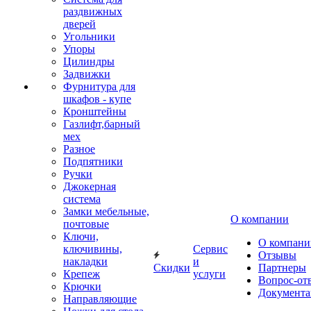
раздвижных
дверей
Угольники
Упоры
Цилиндры
Задвижки
Фурнитура для
шкафов - купе
Кронштейны
Газлифт,барный
мех
Разное
Подпятники
Ручки
Джокерная
система
Замки мебельные,
О компании
почтовые
Ключи,
О компани
ключивины,
Сервис
Отзывы
накладки
и
Скидки
Партнеры
Крепеж
услуги
Вопрос-от
Крючки
Документа
Направляющие