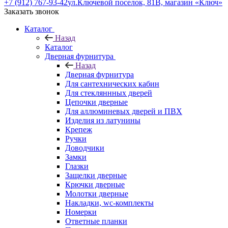
+7 (912) 767-93-42
ул.Ключевой поселок, 81В, магазин «Ключ»
Заказать звонок
Каталог
Назад
Каталог
Дверная фурнитура
Назад
Дверная фурнитура
Для сантехнических кабин
Для стекляннных дверей
Цепочки дверные
Для аллюминевых дверей и ПВХ
Изделия из латунины
Крепеж
Ручки
Доводчики
Замки
Глазки
Защелки дверные
Крючки дверные
Молотки дверные
Накладки, wc-комплекты
Номерки
Ответные планки