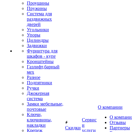
Проушины
Пружины
Система для
раздвижных
дверей
Угольники
Упоры
Цилиндры
Задвижки
Фурнитура для
шкафов - купе
Кронштейны
Газлифт,барный
мех
Разное
Подпятники
Ручки
Джокерная
система
Замки мебельные,
О компании
почтовые
Ключи,
О компани
ключивины,
Сервис
Отзывы
накладки
и
Скидки
Партнеры
Крепеж
услуги