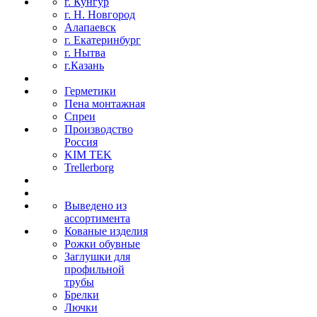
г. Кунгур
г. Н. Новгород
Алапаевск
г. Екатеринбург
г. Нытва
г.Казань
Герметики
Пена монтажная
Спреи
Производство
Россия
KIM TEK
Trellerborg
Выведено из
ассортимента
Кованые изделия
Рожки обувные
Заглушки для
профильной
трубы
Брелки
Лючки