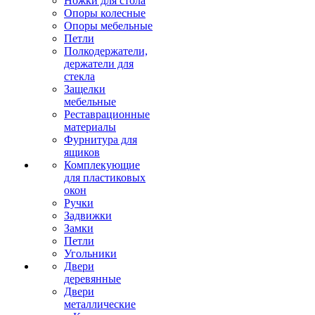
Ножки для стола
Опоры колесные
Опоры мебельные
Петли
Полкодержатели,
держатели для
стекла
Защелки
мебельные
Реставрационные
материалы
Фурнитура для
ящиков
Комплекующие
для пластиковых
окон
Ручки
Задвижки
Замки
Петли
Угольники
Двери
деревянные
Двери
металлические