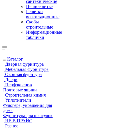
сантехнические
Печное литье
Решетки
вентиляционные
Скобы
строительные
Информационные
таблички
Каталог
Дверная фурнитура
Мебельная фурнитура
Оконная фурнтура
Двери
Перфокрепеж
Почтовые ящики
Строительная химия
Уплотнители
Флюгера, украшения для
дома
Фурнитура для шкатулок
НЕ В ПРАЙС
Разное