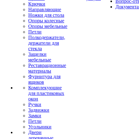
Вопрос-от
Крючки
Документа
Направляющие
Ножки для стола
Опоры колесные
Опоры мебельные
Петли
Полкодержатели,
держатели для
стекла
Защелки
мебельные
Реставрационные
материалы
Фурнитура для
ящиков
Комплекующие
для пластиковых
окон
Ручки
Задвижки
Замки
Петли
Угольники
Двери
деревянные