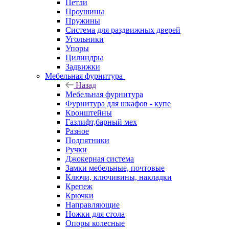
Петли
Проушины
Пружины
Система для раздвижных дверей
Угольники
Упоры
Цилиндры
Задвижки
Мебельная фурнитура
Назад
Мебельная фурнитура
Фурнитура для шкафов - купе
Кронштейны
Газлифт,барный мех
Разное
Подпятники
Ручки
Джокерная система
Замки мебельные, почтовые
Ключи, ключивины, накладки
Крепеж
Крючки
Направляющие
Ножки для стола
Опоры колесные