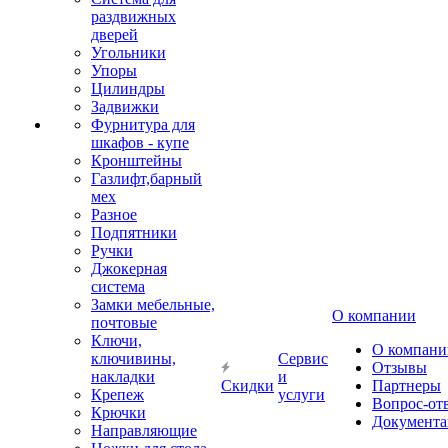
раздвижных
дверей
Угольники
Упоры
Цилиндры
Задвижки
Фурнитура для
шкафов - купе
Кронштейны
Газлифт,барный
мех
Разное
Подпятники
Ручки
Джокерная
система
Замки мебельные,
О компании
почтовые
Ключи,
О компани
ключивины,
Сервис
Отзывы
накладки
и
Скидки
Партнеры
Крепеж
услуги
Вопрос-от
Крючки
Документа
Направляющие