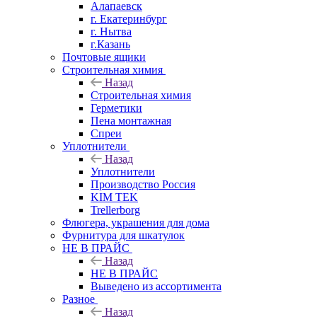
Алапаевск
г. Екатеринбург
г. Нытва
г.Казань
Почтовые ящики
Строительная химия
Назад
Строительная химия
Герметики
Пена монтажная
Спреи
Уплотнители
Назад
Уплотнители
Производство Россия
KIM TEK
Trellerborg
Флюгера, украшения для дома
Фурнитура для шкатулок
НЕ В ПРАЙС
Назад
НЕ В ПРАЙС
Выведено из ассортимента
Разное
Назад