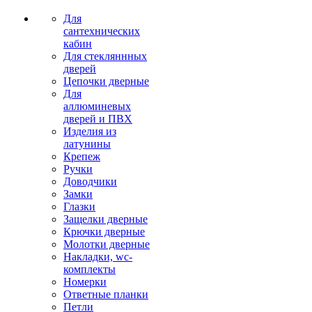
Для
сантехнических
кабин
Для стекляннных
дверей
Цепочки дверные
Для
аллюминевых
дверей и ПВХ
Изделия из
латунины
Крепеж
Ручки
Доводчики
Замки
Глазки
Защелки дверные
Крючки дверные
Молотки дверные
Накладки, wc-
комплекты
Номерки
Ответные планки
Петли