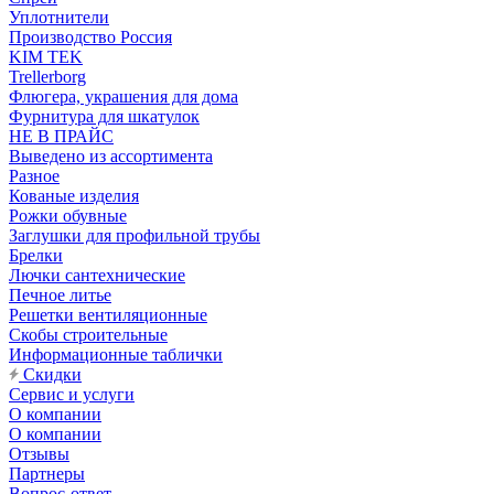
Уплотнители
Производство Россия
KIM TEK
Trellerborg
Флюгера, украшения для дома
Фурнитура для шкатулок
НЕ В ПРАЙС
Выведено из ассортимента
Разное
Кованые изделия
Рожки обувные
Заглушки для профильной трубы
Брелки
Лючки сантехнические
Печное литье
Решетки вентиляционные
Скобы строительные
Информационные таблички
Скидки
Сервис и услуги
О компании
О компании
Отзывы
Партнеры
Вопрос-ответ