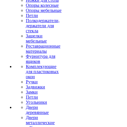
Ножки для стола
Опоры колесные
Опоры мебельные
Петли
Полкодержатели,
держатели для
стекла
Защелки
мебельные
Реставрационные
материалы
Фурнитура для
ящиков
Комплекующие
для пластиковых
окон
Ручки
Задвижки
Замки
Петли
Угольники
Двери
деревянные
Двери
металлические