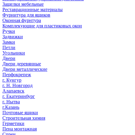
Защелки мебельные
Реставрационные материалы
Фурнитура для ящиков
Оконная фурнтура
Комплекующие для пластиковых окон
Ручки
Задвижки
Замки
Петли
Угольники
Двери
Двери деревянные
Двери металлические
Перфокрепеж
г. Кунгур
г. Н. Новгород
Алапаевск
г. Екатеринбург
г. Нытва
г.Казань
Почтовые ящики
Строительная химия
Герметики
Пена монтажная
Спреи