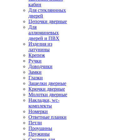
кабин
Для стекляннных
дверей
Цепочки дверные
Для
аллюминевых
дверей и ПВХ
Изделия из
латунины
Крепеж
Ручки
Доводчики
Замки
Глазки
Защелки дверные
Крючки дверные
Молотки дверные
Накладки, wc-
комплекты
Номерки
Ответные планки
Петли
Проушины
Пружины
Система для