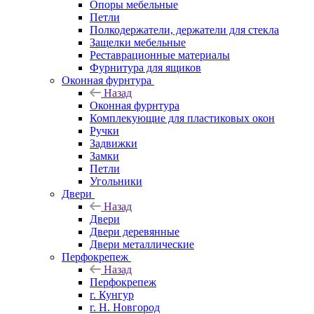
Опоры мебельные
Петли
Полкодержатели, держатели для стекла
Защелки мебельные
Реставрационные материалы
Фурнитура для ящиков
Оконная фурнтура
Назад
Оконная фурнтура
Комплекующие для пластиковых окон
Ручки
Задвижки
Замки
Петли
Угольники
Двери
Назад
Двери
Двери деревянные
Двери металлические
Перфокрепеж
Назад
Перфокрепеж
г. Кунгур
г. Н. Новгород