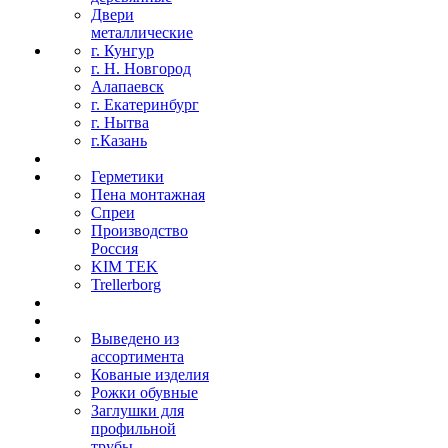
Двери
металлические
г. Кунгур
г. Н. Новгород
Алапаевск
г. Екатеринбург
г. Нытва
г.Казань
Герметики
Пена монтажная
Спреи
Производство
Россия
KIM TEK
Trellerborg
Выведено из
ассортимента
Кованые изделия
Рожки обувные
Заглушки для
профильной
трубы