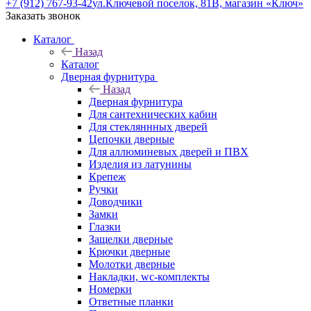
+7 (912) 767-93-42
ул.Ключевой поселок, 81В, магазин «Ключ»
Заказать звонок
Каталог
Назад
Каталог
Дверная фурнитура
Назад
Дверная фурнитура
Для сантехнических кабин
Для стекляннных дверей
Цепочки дверные
Для аллюминевых дверей и ПВХ
Изделия из латунины
Крепеж
Ручки
Доводчики
Замки
Глазки
Защелки дверные
Крючки дверные
Молотки дверные
Накладки, wc-комплекты
Номерки
Ответные планки