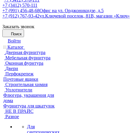
+7 (3412) 570-111
+7 (991) 456-48-68
Офис на ул. Орджоникидзе, д.5
+7 (912) 767-93-42
ул.Ключевой поселок, 81В, магазин «Ключ»
Заказать звонок
Поиск
Войти
Каталог
Дверная фурнитура
Мебельная фурнитура
Оконная фурнтура
Двери
Перфокрепеж
Почтовые ящики
Строительная химия
Уплотнители
Флюгера, украшения для
дома
Фурнитура для шкатулок
НЕ В ПРАЙС
Разное
Для
сантехнических