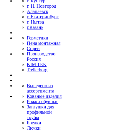
г. Кунгур
г. Н. Новгород
Алапаевск
г. Екатеринбург
г. Нытва
г.Казань
Герметики
Пена монтажная
Спреи
Производство
Россия
KIM TEK
Trellerborg
Выведено из
ассортимента
Кованые изделия
Рожки обувные
Заглушки для
профильной
трубы
Брелки
Лючки