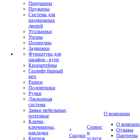
Проушины
Пружины
Система для
раздвижных
дверей
Угольники
Упоры
Цилиндры
Задвижки
Фурнитура для
шкафов - купе
Кронштейны
Газлифт,барный
мех
Разное
Подпятники
Ручки
Джокерная
система
Замки мебельные,
О компании
почтовые
Ключи,
О компани
ключивины,
Сервис
Отзывы
накладки
и
Скидки
Партнеры
Крепеж
услуги