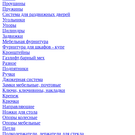
Проушины
Пружины
Система для раздвижных дверей
Угольники
Упоры
Цилиндры
Задвижки
Мебельная фурнитура
Фурнитура для шкафов - купе
Кронштейны
Газлифт,барный мех
Разное
Подпятники
Ручки
Джокерная система
Замки мебельные, почтовые
Ключи, ключивины, накладки
Крепеж
Крючки
Направляющие
Ножки для стола
Опоры колесные
Опоры мебельные
Петли
Полкодержатели, держатели для стекла