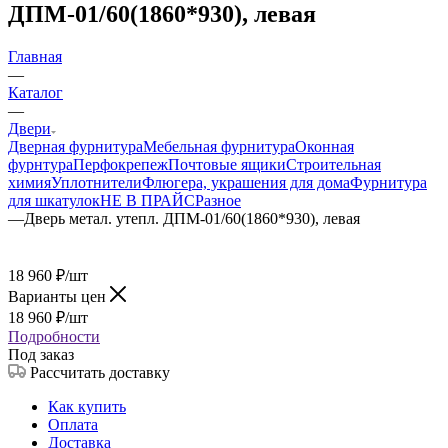
ДПМ-01/60(1860*930), левая
Главная
—
Каталог
—
Двери
Дверная фурнитура
Мебельная фурнитура
Оконная
фурнтура
Перфокрепеж
Почтовые ящики
Строительная
химия
Уплотнители
Флюгера, украшения для дома
Фурнитура
для шкатулок
НЕ В ПРАЙС
Разное
—
Дверь метал. утепл. ДПМ-01/60(1860*930), левая
18 960
₽
/шт
Варианты цен
18 960
₽
/шт
Подробности
Под заказ
Рассчитать доставку
Как купить
Оплата
Доставка