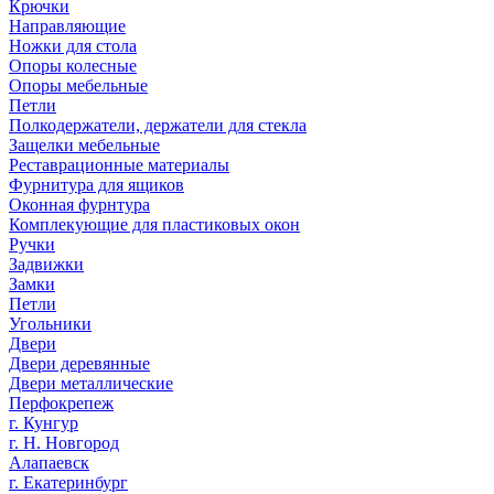
Крючки
Направляющие
Ножки для стола
Опоры колесные
Опоры мебельные
Петли
Полкодержатели, держатели для стекла
Защелки мебельные
Реставрационные материалы
Фурнитура для ящиков
Оконная фурнтура
Комплекующие для пластиковых окон
Ручки
Задвижки
Замки
Петли
Угольники
Двери
Двери деревянные
Двери металлические
Перфокрепеж
г. Кунгур
г. Н. Новгород
Алапаевск
г. Екатеринбург