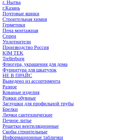
г. Нытва
г.Казань
Почтовые ящики
Строительная химия
Герметики
Пена монтажная
Спреи
Уплотнители
Производство Россия
KIM TEK
Trellerborg
Флюгера, украшения для дома
Фурнитура для шкатулок
НЕ В ПРАЙС
Выведено из ассортимента
Разное
Кованые изделия
Рожки обувные
Заглушки для профильной трубы
Брелки
Лючки сантехнические
Печное литье
Решетки вентиляционные
Скобы строительные
Информационные таблички