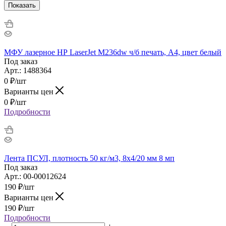
Показать
МФУ лазерное НР LaserJet M236dw ч/б печать, А4, цвет белый
Под заказ
Арт.: 1488364
0
₽
/шт
Варианты цен
0
₽
/шт
Подробности
Лента ПСУЛ, плотность 50 кг/м3, 8х4/20 мм 8 мп
Под заказ
Арт.: 00-00012624
190
₽
/шт
Варианты цен
190
₽
/шт
Подробности