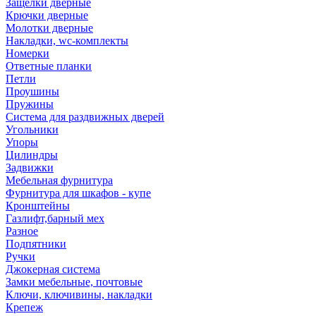
Защелки дверные
Крючки дверные
Молотки дверные
Накладки, wc-комплекты
Номерки
Ответные планки
Петли
Проушины
Пружины
Система для раздвижных дверей
Угольники
Упоры
Цилиндры
Задвижки
Мебельная фурнитура
Фурнитура для шкафов - купе
Кронштейны
Газлифт,барный мех
Разное
Подпятники
Ручки
Джокерная система
Замки мебельные, почтовые
Ключи, ключивины, накладки
Крепеж