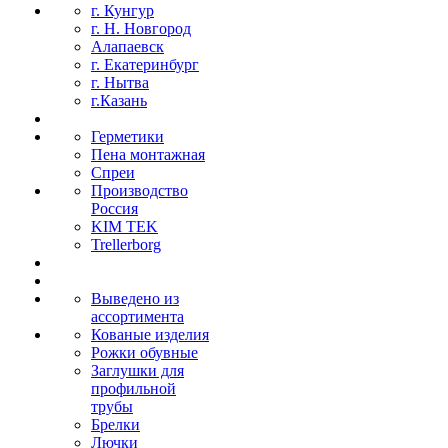
г. Кунгур
г. Н. Новгород
Алапаевск
г. Екатеринбург
г. Нытва
г.Казань
Герметики
Пена монтажная
Спреи
Производство
Россия
KIM TEK
Trellerborg
Выведено из
ассортимента
Кованые изделия
Рожки обувные
Заглушки для
профильной
трубы
Брелки
Лючки