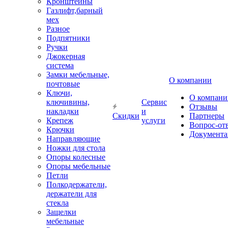
Кронштейны
Газлифт,барный
мех
Разное
Подпятники
Ручки
Джокерная
система
Замки мебельные,
О компании
почтовые
Ключи,
О компани
ключивины,
Сервис
Отзывы
накладки
и
Скидки
Партнеры
Крепеж
услуги
Вопрос-от
Крючки
Документа
Направляющие
Ножки для стола
Опоры колесные
Опоры мебельные
Петли
Полкодержатели,
держатели для
стекла
Защелки
мебельные