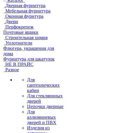
Каталог
Дверная фурнитура
Мебельная фурнитура
Оконная фурнтура
Двери
Перфокрепеж
Почтовые ящики
Строительная химия
Уплотнители
Флюгера, украшения для
дома
Фурнитура для шкатулок
НЕ В ПРАЙС
Разное
Для
сантехнических
кабин
Для стекляннных
дверей
Цепочки дверные
Для
аллюминевых
дверей и ПВХ
Изделия из