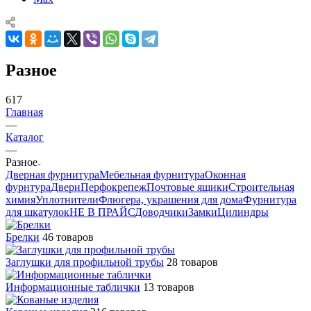
Разное
617
Главная
—
Каталог
—
Разное
Дверная фурнитура
Мебельная фурнитура
Оконная
фурнтура
Двери
Перфокрепеж
Почтовые ящики
Строительная
химия
Уплотнители
Флюгера, украшения для дома
Фурнитура
для шкатулок
НЕ В ПРАЙС
Доводчики
Замки
Цилиндры
Брелки
46 товаров
Заглушки для профильной трубы
28 товаров
Информационные таблички
13 товаров