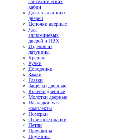
сантехнических
кабин
Для стекляннных
дверей
Цепочки дверные
Для
аллюминевых
дверей и ПВХ
Изделия из
латунины
Крепеж
Ручки
Доводчики
Замки
Глазки
Защелки дверные
Крючки дверные
Молотки дверные
Накладки, wc-
комплекты
Номерки
Ответные планки
Петли
Проушины
Пружины