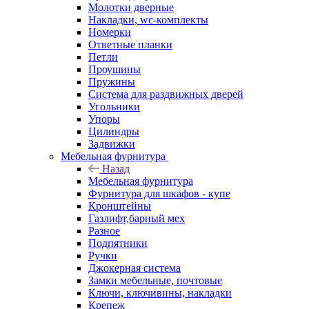
Молотки дверные
Накладки, wc-комплекты
Номерки
Ответные планки
Петли
Проушины
Пружины
Система для раздвижных дверей
Угольники
Упоры
Цилиндры
Задвижки
Мебельная фурнитура
Назад
Мебельная фурнитура
Фурнитура для шкафов - купе
Кронштейны
Газлифт,барный мех
Разное
Подпятники
Ручки
Джокерная система
Замки мебельные, почтовые
Ключи, ключивины, накладки
Крепеж