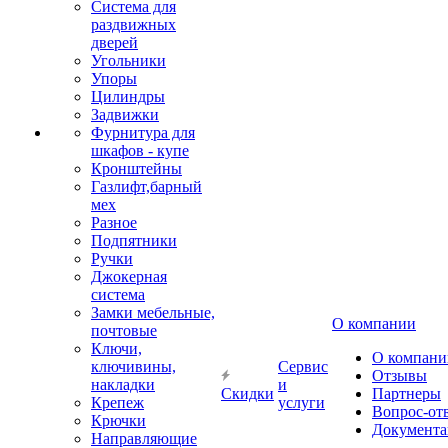
Система для
раздвижных
дверей
Угольники
Упоры
Цилиндры
Задвижки
Фурнитура для
шкафов - купе
Кронштейны
Газлифт,барный
мех
Разное
Подпятники
Ручки
Джокерная
система
Замки мебельные,
О компании
почтовые
Ключи,
О компани
ключивины,
Сервис
Отзывы
накладки
и
Скидки
Партнеры
Крепеж
услуги
Вопрос-от
Крючки
Документа
Направляющие