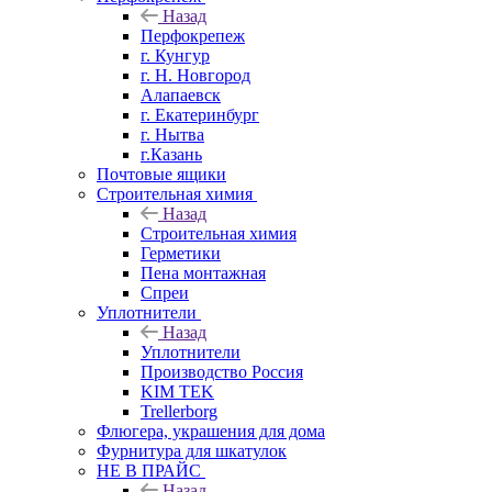
Назад
Перфокрепеж
г. Кунгур
г. Н. Новгород
Алапаевск
г. Екатеринбург
г. Нытва
г.Казань
Почтовые ящики
Строительная химия
Назад
Строительная химия
Герметики
Пена монтажная
Спреи
Уплотнители
Назад
Уплотнители
Производство Россия
KIM TEK
Trellerborg
Флюгера, украшения для дома
Фурнитура для шкатулок
НЕ В ПРАЙС
Назад