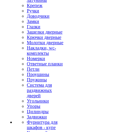
латунины
Крепеж
Ручки
Доводчики
Замки
Глазки
Защелки дверные
Крючки дверные
Молотки дверные
Накладки, wc-
комплекты
Номерки
Ответные планки
Петли
Проушины
Пружины
Система для
раздвижных
дверей
Угольники
Упоры
Цилиндры
Задвижки
Фурнитура для
шкафов - купе