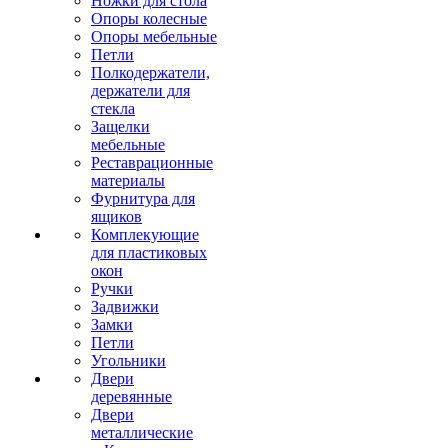
Ножки для стола
Опоры колесные
Опоры мебельные
Петли
Полкодержатели,
держатели для
стекла
Защелки
мебельные
Реставрационные
материалы
Фурнитура для
ящиков
Комплекующие
для пластиковых
окон
Ручки
Задвижки
Замки
Петли
Угольники
Двери
деревянные
Двери
металлические