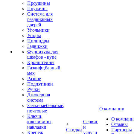
Проушины
Пружины
Система для
раздвижных
дверей
Угольники
Упоры
Цилиндры
Задвижки
Фурнитура для
шкафов - купе
Кронштейны
Газлифт,барный
мех
Разное
Подпятники
Ручки
Джокерная
система
Замки мебельные,
О компании
почтовые
Ключи,
О компани
ключивины,
Сервис
Отзывы
накладки
и
Скидки
Партнеры
Крепеж
услуги