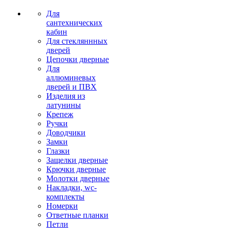
Для
сантехнических
кабин
Для стекляннных
дверей
Цепочки дверные
Для
аллюминевых
дверей и ПВХ
Изделия из
латунины
Крепеж
Ручки
Доводчики
Замки
Глазки
Защелки дверные
Крючки дверные
Молотки дверные
Накладки, wc-
комплекты
Номерки
Ответные планки
Петли