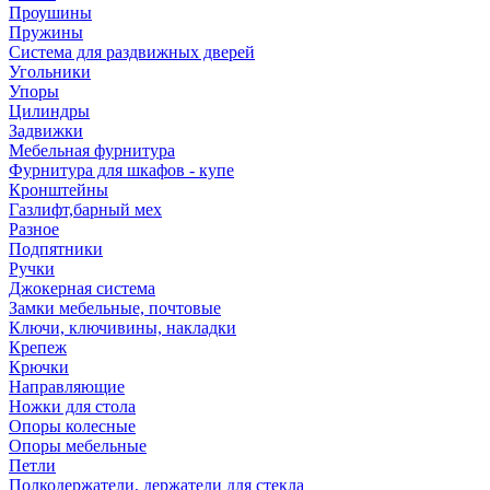
Проушины
Пружины
Система для раздвижных дверей
Угольники
Упоры
Цилиндры
Задвижки
Мебельная фурнитура
Фурнитура для шкафов - купе
Кронштейны
Газлифт,барный мех
Разное
Подпятники
Ручки
Джокерная система
Замки мебельные, почтовые
Ключи, ключивины, накладки
Крепеж
Крючки
Направляющие
Ножки для стола
Опоры колесные
Опоры мебельные
Петли
Полкодержатели, держатели для стекла