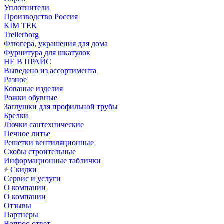
Уплотнители
Производство Россия
KIM TEK
Trellerborg
Флюгера, украшения для дома
Фурнитура для шкатулок
НЕ В ПРАЙС
Выведено из ассортимента
Разное
Кованые изделия
Рожки обувные
Заглушки для профильной трубы
Брелки
Лючки сантехнические
Печное литье
Решетки вентиляционные
Скобы строительные
Информационные таблички
Скидки
Сервис и услуги
О компании
О компании
Отзывы
Партнеры
Вопрос-ответ