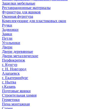
Защелки мебельные
Реставрационные материалы
Фурнитура для ящиков
Оконная фурнтура
Комплекующие для пластиковых окон
Ручки
Задвижки
Замки
Петли
Угольники
Двери
Двери деревянные
Двери металлические
Перфокрепеж
г. Кунгур
г. Н. Новгород
Алапаевск
г. Екатеринбург
г. Нытва
г.Казань
Почтовые ящики
Строительная химия
Герметики
Пена монтажная
Спреи