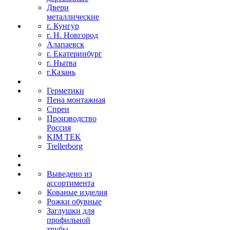
Двери
металлические
г. Кунгур
г. Н. Новгород
Алапаевск
г. Екатеринбург
г. Нытва
г.Казань
Герметики
Пена монтажная
Спреи
Производство
Россия
KIM TEK
Trellerborg
Выведено из
ассортимента
Кованые изделия
Рожки обувные
Заглушки для
профильной
трубы