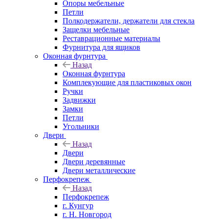
Опоры мебельные
Петли
Полкодержатели, держатели для стекла
Защелки мебельные
Реставрационные материалы
Фурнитура для ящиков
Оконная фурнтура
Назад
Оконная фурнтура
Комплекующие для пластиковых окон
Ручки
Задвижки
Замки
Петли
Угольники
Двери
Назад
Двери
Двери деревянные
Двери металлические
Перфокрепеж
Назад
Перфокрепеж
г. Кунгур
г. Н. Новгород