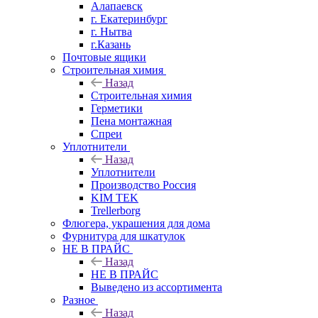
Алапаевск
г. Екатеринбург
г. Нытва
г.Казань
Почтовые ящики
Строительная химия
Назад
Строительная химия
Герметики
Пена монтажная
Спреи
Уплотнители
Назад
Уплотнители
Производство Россия
KIM TEK
Trellerborg
Флюгера, украшения для дома
Фурнитура для шкатулок
НЕ В ПРАЙС
Назад
НЕ В ПРАЙС
Выведено из ассортимента
Разное
Назад