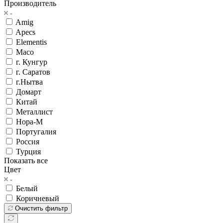
Производитель
Amig
Apecs
Elementis
Maco
г. Кунгур
г. Саратов
г.Нытва
Домарт
Китай
Металлист
Нора-М
Португалия
Россия
Турция
Показать все
Цвет
Белый
Коричневый
Очистить фильтр