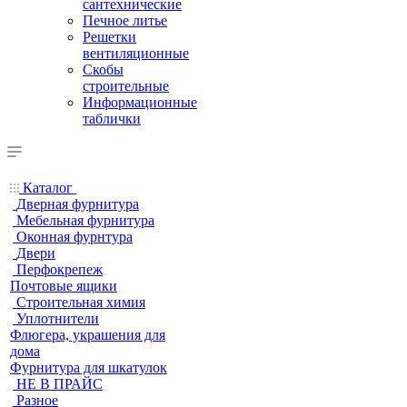
сантехнические
Печное литье
Решетки
вентиляционные
Скобы
строительные
Информационные
таблички
Каталог
Дверная фурнитура
Мебельная фурнитура
Оконная фурнтура
Двери
Перфокрепеж
Почтовые ящики
Строительная химия
Уплотнители
Флюгера, украшения для
дома
Фурнитура для шкатулок
НЕ В ПРАЙС
Разное