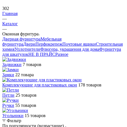
302
Главная
—
Каталог
—
Оконная фурнтура
Дверная фурнитура
Мебельная
фурнитура
Двери
Перфокрепеж
Почтовые ящики
Строительная
химия
Уплотнители
Флюгера, украшения для дома
Фурнитура
для шкатулок
НЕ В ПРАЙС
Разное
Задвижки
7 товаров
Замки
22 товара
Комплекующие для пластиковых окон
178 товаров
Петли
25 товаров
Ручки
55 товаров
Угольники
15 товаров
Фильтр
По популярности (возрастание)