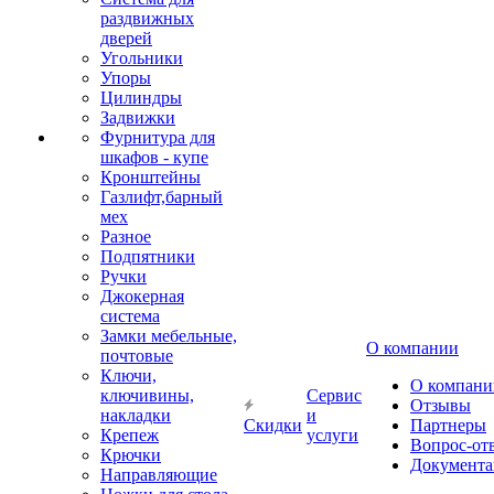
раздвижных
дверей
Угольники
Упоры
Цилиндры
Задвижки
Фурнитура для
шкафов - купе
Кронштейны
Газлифт,барный
мех
Разное
Подпятники
Ручки
Джокерная
система
Замки мебельные,
О компании
почтовые
Ключи,
О компани
ключивины,
Сервис
Отзывы
накладки
и
Скидки
Партнеры
Крепеж
услуги
Вопрос-от
Крючки
Документа
Направляющие