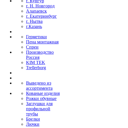
г. Кунгур
г. Н. Новгород
Алапаевск
г. Екатеринбург
г. Нытва
г.Казань
Герметики
Пена монтажная
Спреи
Производство
Россия
KIM TEK
Trellerborg
Выведено из
ассортимента
Кованые изделия
Рожки обувные
Заглушки для
профильной
трубы
Брелки
Лючки