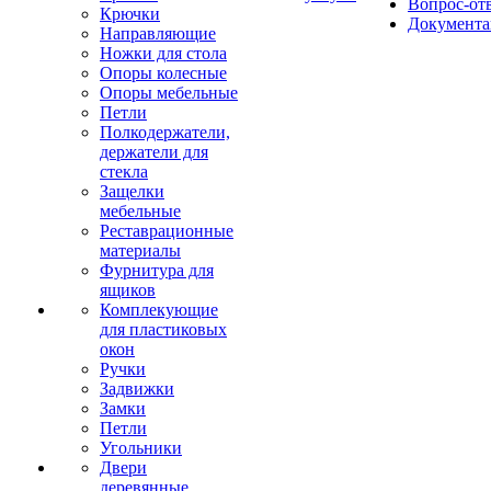
Вопрос-от
Крючки
Документа
Направляющие
Ножки для стола
Опоры колесные
Опоры мебельные
Петли
Полкодержатели,
держатели для
стекла
Защелки
мебельные
Реставрационные
материалы
Фурнитура для
ящиков
Комплекующие
для пластиковых
окон
Ручки
Задвижки
Замки
Петли
Угольники
Двери
деревянные