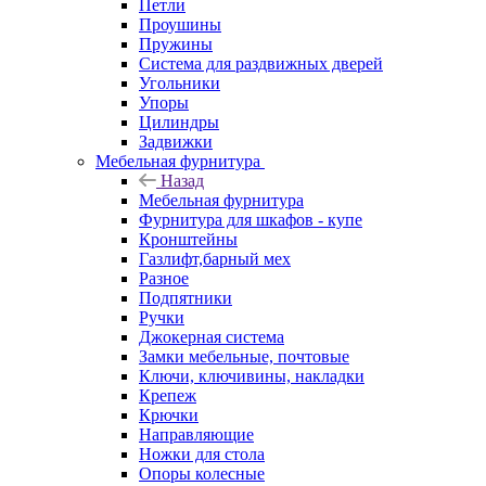
Петли
Проушины
Пружины
Система для раздвижных дверей
Угольники
Упоры
Цилиндры
Задвижки
Мебельная фурнитура
Назад
Мебельная фурнитура
Фурнитура для шкафов - купе
Кронштейны
Газлифт,барный мех
Разное
Подпятники
Ручки
Джокерная система
Замки мебельные, почтовые
Ключи, ключивины, накладки
Крепеж
Крючки
Направляющие
Ножки для стола
Опоры колесные