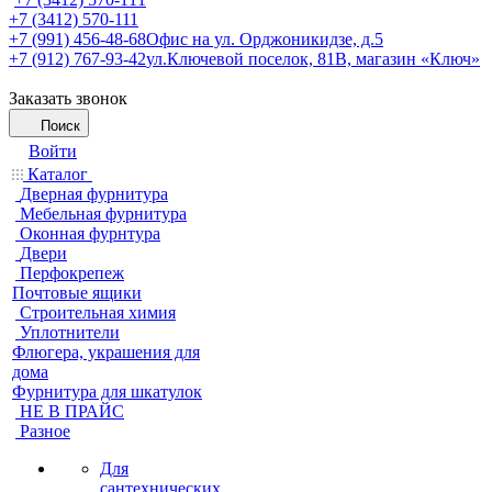
+7 (3412) 570-111
+7 (991) 456-48-68
Офис на ул. Орджоникидзе, д.5
+7 (912) 767-93-42
ул.Ключевой поселок, 81В, магазин «Ключ»
Заказать звонок
Поиск
Войти
Каталог
Дверная фурнитура
Мебельная фурнитура
Оконная фурнтура
Двери
Перфокрепеж
Почтовые ящики
Строительная химия
Уплотнители
Флюгера, украшения для
дома
Фурнитура для шкатулок
НЕ В ПРАЙС
Разное
Для
сантехнических