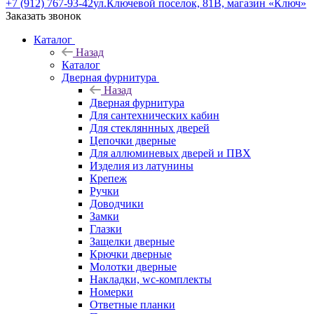
+7 (912) 767-93-42
ул.Ключевой поселок, 81В, магазин «Ключ»
Заказать звонок
Каталог
Назад
Каталог
Дверная фурнитура
Назад
Дверная фурнитура
Для сантехнических кабин
Для стекляннных дверей
Цепочки дверные
Для аллюминевых дверей и ПВХ
Изделия из латунины
Крепеж
Ручки
Доводчики
Замки
Глазки
Защелки дверные
Крючки дверные
Молотки дверные
Накладки, wc-комплекты
Номерки
Ответные планки