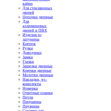
кабин
Для стекляннных
дверей
Цепочки дверные
Для
аллюминевых
дверей и ПВХ
Изделия из
латунины
Крепеж
Ручки
Доводчики
Замки
Глазки
Защелки дверные
Крючки дверные
Молотки дверные
Накладки, wc-
комплекты
Номерки
Ответные планки
Петли
Проушины
Пружины
Система для