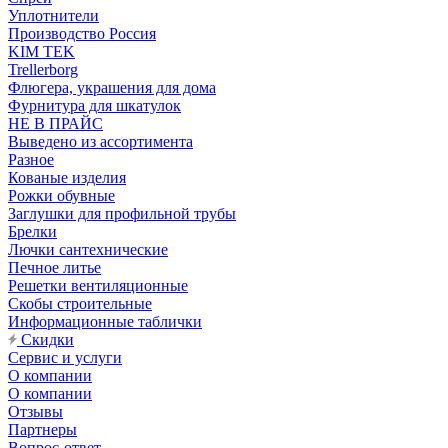
Уплотнители
Производство Россия
KIM TEK
Trellerborg
Флюгера, украшения для дома
Фурнитура для шкатулок
НЕ В ПРАЙС
Выведено из ассортимента
Разное
Кованые изделия
Рожки обувные
Заглушки для профильной трубы
Брелки
Лючки сантехнические
Печное литье
Решетки вентиляционные
Скобы строительные
Информационные таблички
Скидки
Сервис и услуги
О компании
О компании
Отзывы
Партнеры
Вопрос-ответ