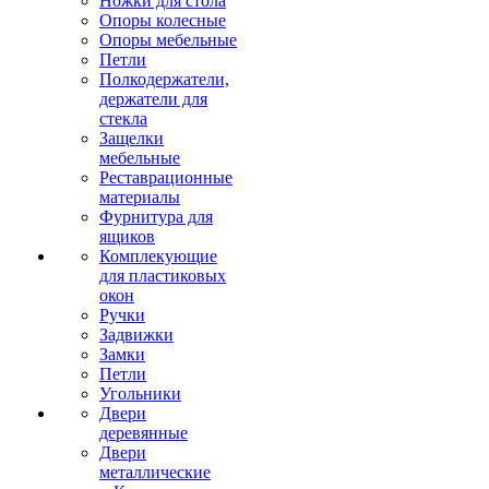
Ножки для стола
Опоры колесные
Опоры мебельные
Петли
Полкодержатели,
держатели для
стекла
Защелки
мебельные
Реставрационные
материалы
Фурнитура для
ящиков
Комплекующие
для пластиковых
окон
Ручки
Задвижки
Замки
Петли
Угольники
Двери
деревянные
Двери
металлические