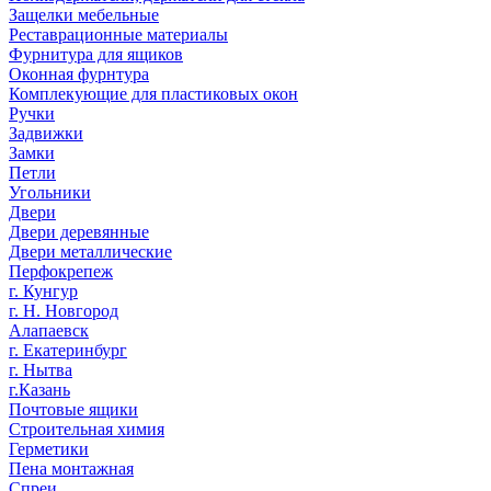
Защелки мебельные
Реставрационные материалы
Фурнитура для ящиков
Оконная фурнтура
Комплекующие для пластиковых окон
Ручки
Задвижки
Замки
Петли
Угольники
Двери
Двери деревянные
Двери металлические
Перфокрепеж
г. Кунгур
г. Н. Новгород
Алапаевск
г. Екатеринбург
г. Нытва
г.Казань
Почтовые ящики
Строительная химия
Герметики
Пена монтажная
Спреи