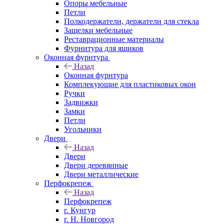
Опоры мебельные
Петли
Полкодержатели, держатели для стекла
Защелки мебельные
Реставрационные материалы
Фурнитура для ящиков
Оконная фурнтура
Назад
Оконная фурнтура
Комплекующие для пластиковых окон
Ручки
Задвижки
Замки
Петли
Угольники
Двери
Назад
Двери
Двери деревянные
Двери металлические
Перфокрепеж
Назад
Перфокрепеж
г. Кунгур
г. Н. Новгород