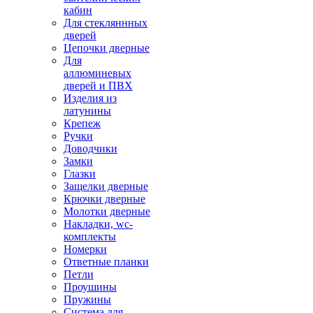
кабин
Для стекляннных
дверей
Цепочки дверные
Для
аллюминевых
дверей и ПВХ
Изделия из
латунины
Крепеж
Ручки
Доводчики
Замки
Глазки
Защелки дверные
Крючки дверные
Молотки дверные
Накладки, wc-
комплекты
Номерки
Ответные планки
Петли
Проушины
Пружины
Система для