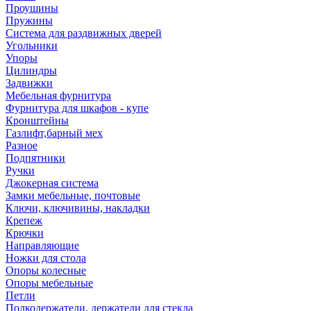
Проушины
Пружины
Система для раздвижных дверей
Угольники
Упоры
Цилиндры
Задвижки
Мебельная фурнитура
Фурнитура для шкафов - купе
Кронштейны
Газлифт,барный мех
Разное
Подпятники
Ручки
Джокерная система
Замки мебельные, почтовые
Ключи, ключивины, накладки
Крепеж
Крючки
Направляющие
Ножки для стола
Опоры колесные
Опоры мебельные
Петли
Полкодержатели, держатели для стекла