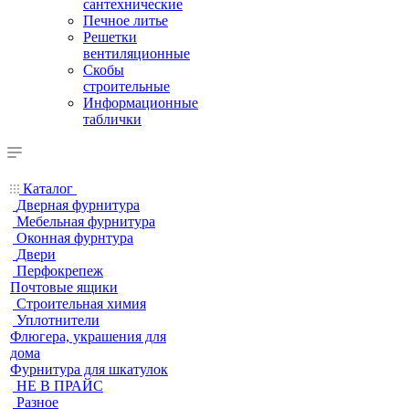
сантехнические
Печное литье
Решетки
вентиляционные
Скобы
строительные
Информационные
таблички
Каталог
Дверная фурнитура
Мебельная фурнитура
Оконная фурнтура
Двери
Перфокрепеж
Почтовые ящики
Строительная химия
Уплотнители
Флюгера, украшения для
дома
Фурнитура для шкатулок
НЕ В ПРАЙС
Разное