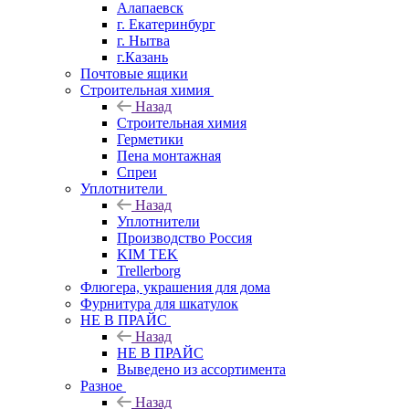
Алапаевск
г. Екатеринбург
г. Нытва
г.Казань
Почтовые ящики
Строительная химия
Назад
Строительная химия
Герметики
Пена монтажная
Спреи
Уплотнители
Назад
Уплотнители
Производство Россия
KIM TEK
Trellerborg
Флюгера, украшения для дома
Фурнитура для шкатулок
НЕ В ПРАЙС
Назад
НЕ В ПРАЙС
Выведено из ассортимента
Разное
Назад