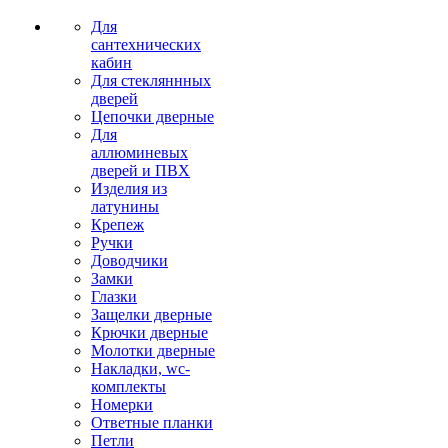
Для
сантехнических
кабин
Для стекляннных
дверей
Цепочки дверные
Для
аллюминевых
дверей и ПВХ
Изделия из
латунины
Крепеж
Ручки
Доводчики
Замки
Глазки
Защелки дверные
Крючки дверные
Молотки дверные
Накладки, wc-
комплекты
Номерки
Ответные планки
Петли