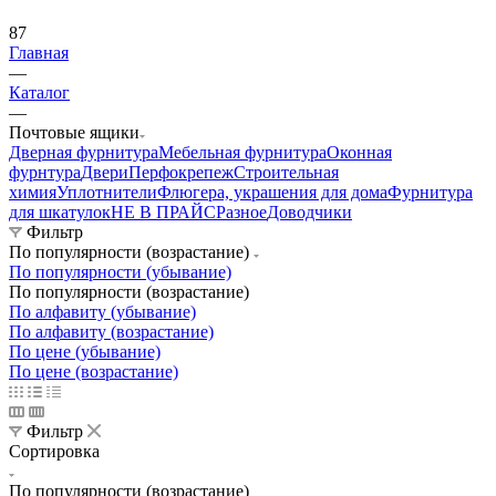
87
Главная
—
Каталог
—
Почтовые ящики
Дверная фурнитура
Мебельная фурнитура
Оконная
фурнтура
Двери
Перфокрепеж
Строительная
химия
Уплотнители
Флюгера, украшения для дома
Фурнитура
для шкатулок
НЕ В ПРАЙС
Разное
Доводчики
Фильтр
По популярности (возрастание)
По популярности (убывание)
По популярности (возрастание)
По алфавиту (убывание)
По алфавиту (возрастание)
По цене (убывание)
По цене (возрастание)
Фильтр
Сортировка
По популярности (возрастание)