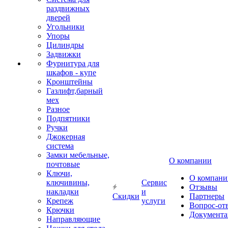
раздвижных
дверей
Угольники
Упоры
Цилиндры
Задвижки
Фурнитура для
шкафов - купе
Кронштейны
Газлифт,барный
мех
Разное
Подпятники
Ручки
Джокерная
система
Замки мебельные,
О компании
почтовые
Ключи,
О компани
ключивины,
Сервис
Отзывы
накладки
и
Скидки
Партнеры
Крепеж
услуги
Вопрос-от
Крючки
Документа
Направляющие