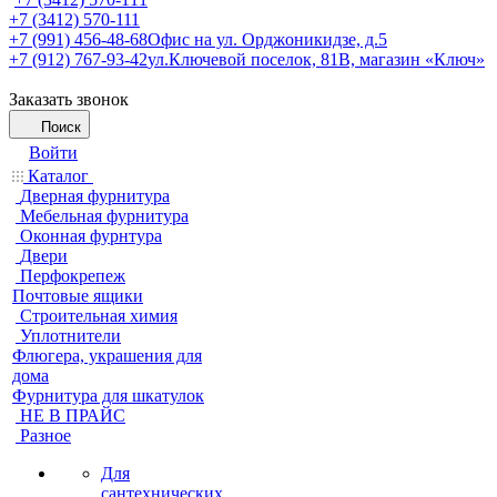
+7 (3412) 570-111
+7 (991) 456-48-68
Офис на ул. Орджоникидзе, д.5
+7 (912) 767-93-42
ул.Ключевой поселок, 81В, магазин «Ключ»
Заказать звонок
Поиск
Войти
Каталог
Дверная фурнитура
Мебельная фурнитура
Оконная фурнтура
Двери
Перфокрепеж
Почтовые ящики
Строительная химия
Уплотнители
Флюгера, украшения для
дома
Фурнитура для шкатулок
НЕ В ПРАЙС
Разное
Для
сантехнических