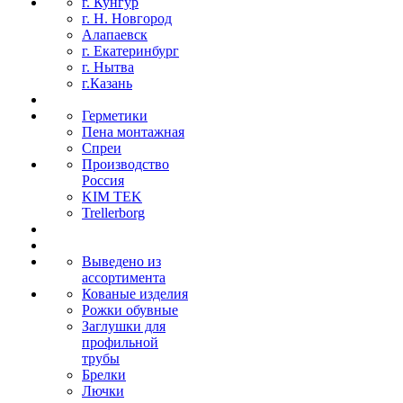
г. Кунгур
г. Н. Новгород
Алапаевск
г. Екатеринбург
г. Нытва
г.Казань
Герметики
Пена монтажная
Спреи
Производство
Россия
KIM TEK
Trellerborg
Выведено из
ассортимента
Кованые изделия
Рожки обувные
Заглушки для
профильной
трубы
Брелки
Лючки