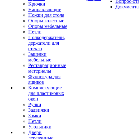
Вопрос-от
Крючки
Документа
Направляющие
Ножки для стола
Опоры колесные
Опоры мебельные
Петли
Полкодержатели,
держатели для
стекла
Защелки
мебельные
Реставрационные
материалы
Фурнитура для
ящиков
Комплекующие
для пластиковых
окон
Ручки
Задвижки
Замки
Петли
Угольники
Двери
деревянные