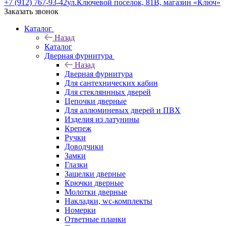
+7 (912) 767-93-42
ул.Ключевой поселок, 81В, магазин «Ключ»
Заказать звонок
Каталог
Назад
Каталог
Дверная фурнитура
Назад
Дверная фурнитура
Для сантехнических кабин
Для стекляннных дверей
Цепочки дверные
Для аллюминевых дверей и ПВХ
Изделия из латунины
Крепеж
Ручки
Доводчики
Замки
Глазки
Защелки дверные
Крючки дверные
Молотки дверные
Накладки, wc-комплекты
Номерки
Ответные планки