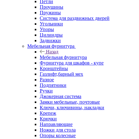
Петли
Проушины
Пружины
Система для раздвижных дверей
Угольники
Упоры
Цилиндры
Задвижки
Мебельная фурнитура
Назад
Мебельная фурнитура
Фурнитура для шкафов - купе
Кронштейны
Газлифт,барный мех
Разное
Подпятники
Ручки
Джокерная система
Замки мебельные, почтовые
Ключи, ключивины, накладки
Крепеж
Крючки
Направляющие
Ножки для стола
Опоры колесные