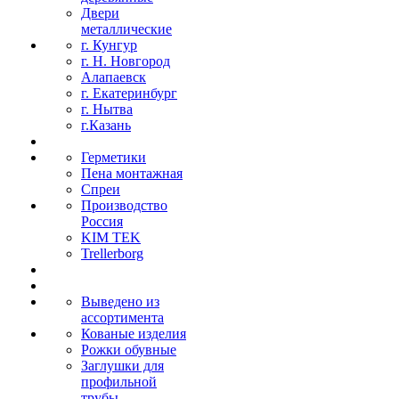
Двери
металлические
г. Кунгур
г. Н. Новгород
Алапаевск
г. Екатеринбург
г. Нытва
г.Казань
Герметики
Пена монтажная
Спреи
Производство
Россия
KIM TEK
Trellerborg
Выведено из
ассортимента
Кованые изделия
Рожки обувные
Заглушки для
профильной
трубы