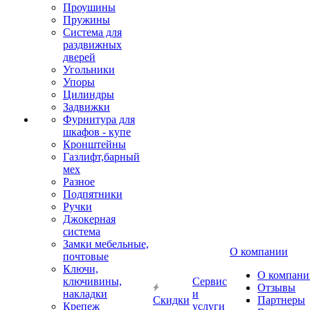
Проушины
Пружины
Система для
раздвижных
дверей
Угольники
Упоры
Цилиндры
Задвижки
Фурнитура для
шкафов - купе
Кронштейны
Газлифт,барный
мех
Разное
Подпятники
Ручки
Джокерная
система
Замки мебельные,
О компании
почтовые
Ключи,
О компани
ключивины,
Сервис
Отзывы
накладки
и
Скидки
Партнеры
Крепеж
услуги