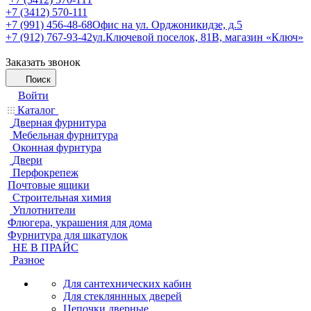
+7 (3412) 570-111
+7 (991) 456-48-68
Офис на ул. Орджоникидзе, д.5
+7 (912) 767-93-42
ул.Ключевой поселок, 81В, магазин «Ключ»
Заказать звонок
Поиск
Войти
Каталог
Дверная фурнитура
Мебельная фурнитура
Оконная фурнтура
Двери
Перфокрепеж
Почтовые ящики
Строительная химия
Уплотнители
Флюгера, украшения для дома
Фурнитура для шкатулок
НЕ В ПРАЙС
Разное
Для сантехнических кабин
Для стекляннных дверей
Цепочки дверные