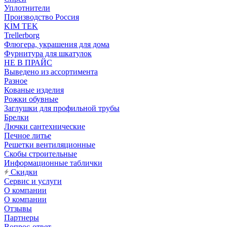
Уплотнители
Производство Россия
KIM TEK
Trellerborg
Флюгера, украшения для дома
Фурнитура для шкатулок
НЕ В ПРАЙС
Выведено из ассортимента
Разное
Кованые изделия
Рожки обувные
Заглушки для профильной трубы
Брелки
Лючки сантехнические
Печное литье
Решетки вентиляционные
Скобы строительные
Информационные таблички
Скидки
Сервис и услуги
О компании
О компании
Отзывы
Партнеры
Вопрос-ответ