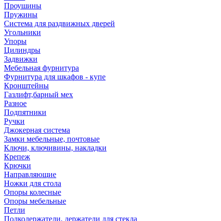
Проушины
Пружины
Система для раздвижных дверей
Угольники
Упоры
Цилиндры
Задвижки
Мебельная фурнитура
Фурнитура для шкафов - купе
Кронштейны
Газлифт,барный мех
Разное
Подпятники
Ручки
Джокерная система
Замки мебельные, почтовые
Ключи, ключивины, накладки
Крепеж
Крючки
Направляющие
Ножки для стола
Опоры колесные
Опоры мебельные
Петли
Полкодержатели, держатели для стекла