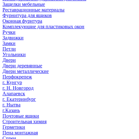
Защелки мебельные
Реставрационные материалы
Фурнитура для ящиков
Оконная фурнтура
Комплекующие для пластиковых окон
Ручки
Задвижки
Замки
Петли
Угольники
Двери
Двери деревянные
Двери металлические
Перфокрепеж
г. Кунгур
г. Н. Новгород
Алапаевск
г. Екатеринбург
г. Нытва
г.Казань
Почтовые ящики
Строительная химия
Герметики
Пена монтажная
Спреи