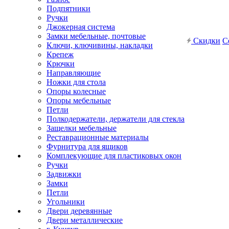
Подпятники
Ручки
Джокерная система
Замки мебельные, почтовые
Скидки
С
Ключи, ключивины, накладки
Крепеж
Крючки
Направляющие
Ножки для стола
Опоры колесные
Опоры мебельные
Петли
Полкодержатели, держатели для стекла
Защелки мебельные
Реставрационные материалы
Фурнитура для ящиков
Комплекующие для пластиковых окон
Ручки
Задвижки
Замки
Петли
Угольники
Двери деревянные
Двери металлические