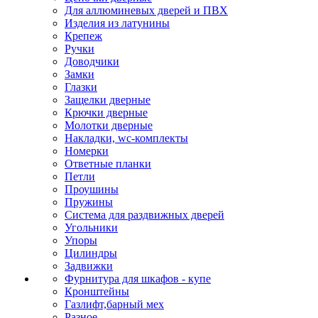
Для аллюминевых дверей и ПВХ
Изделия из латунины
Крепеж
Ручки
Доводчики
Замки
Глазки
Защелки дверные
Крючки дверные
Молотки дверные
Накладки, wc-комплекты
Номерки
Ответные планки
Петли
Проушины
Пружины
Система для раздвижных дверей
Угольники
Упоры
Цилиндры
Задвижки
Фурнитура для шкафов - купе
Кронштейны
Газлифт,барный мех
Разное