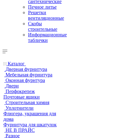
сантехнические
Печное литье
Решетки
вентиляционные
Скобы
строительные
Информационные
таблички
Каталог
Дверная фурнитура
Мебельная фурнитура
Оконная фурнтура
Двери
Перфокрепеж
Почтовые ящики
Строительная химия
Уплотнители
Флюгера, украшения для
дома
Фурнитура для шкатулок
НЕ В ПРАЙС
Разное