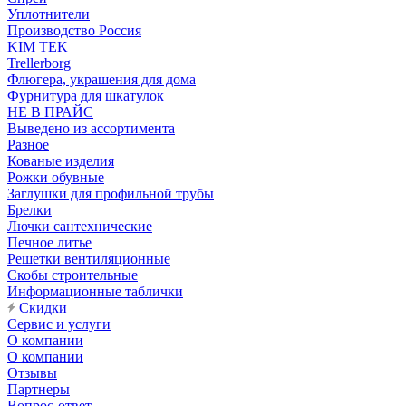
Уплотнители
Производство Россия
KIM TEK
Trellerborg
Флюгера, украшения для дома
Фурнитура для шкатулок
НЕ В ПРАЙС
Выведено из ассортимента
Разное
Кованые изделия
Рожки обувные
Заглушки для профильной трубы
Брелки
Лючки сантехнические
Печное литье
Решетки вентиляционные
Скобы строительные
Информационные таблички
Скидки
Сервис и услуги
О компании
О компании
Отзывы
Партнеры
Вопрос-ответ