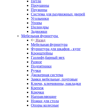
Петли
Проушины
Пружины
Система для раздвижных дверей
Угольники
Упоры
Цилиндры
Задвижки
Мебельная фурнитура
Назад
Мебельная фурнитура
Фурнитура для шкафов - купе
Кронштейны
Газлифт,барный мех
Разное
Подпятники
Ручки
Джокерная система
Замки мебельные, почтовые
Ключи, ключивины, накладки
Крепеж
Крючки
Направляющие
Ножки для стола
Опоры колесные