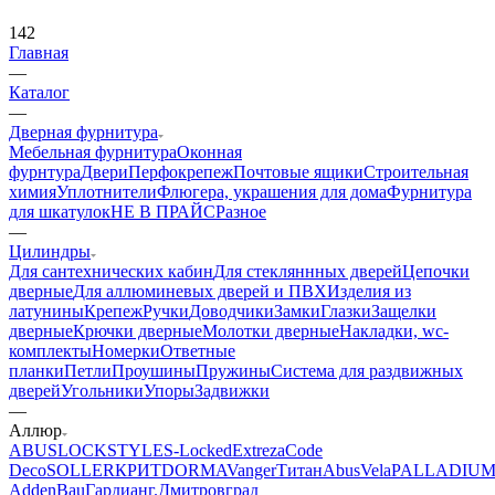
142
Главная
—
Каталог
—
Дверная фурнитура
Мебельная фурнитура
Оконная
фурнтура
Двери
Перфокрепеж
Почтовые ящики
Строительная
химия
Уплотнители
Флюгера, украшения для дома
Фурнитура
для шкатулок
НЕ В ПРАЙС
Разное
—
Цилиндры
Для сантехнических кабин
Для стекляннных дверей
Цепочки
дверные
Для аллюминевых дверей и ПВХ
Изделия из
латунины
Крепеж
Ручки
Доводчики
Замки
Глазки
Защелки
дверные
Крючки дверные
Молотки дверные
Накладки, wc-
комплекты
Номерки
Ответные
планки
Петли
Проушины
Пружины
Система для раздвижных
дверей
Угольники
Упоры
Задвижки
—
Аллюр
ABUS
LOCKSTYLE
S-Locked
Extreza
Code
Deco
SOLLER
КРИТ
DORMA
Vanger
Титан
AbusVela
PALLADIU
AddenBau
Гардиан
г.Дмитровград