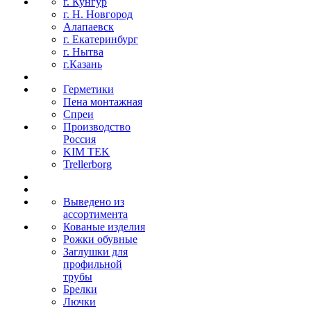
г. Кунгур
г. Н. Новгород
Алапаевск
г. Екатеринбург
г. Нытва
г.Казань
Герметики
Пена монтажная
Спреи
Производство
Россия
KIM TEK
Trellerborg
Выведено из
ассортимента
Кованые изделия
Рожки обувные
Заглушки для
профильной
трубы
Брелки
Лючки