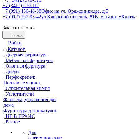
+7 (3412) 570-111
+7 (991) 456-48-68
Офис на ул. Орджоникидзе, д.5
+7 (912) 767-93-42
ул.Ключевой поселок, 81В, магазин «Ключ»
Заказать звонок
Поиск
Войти
Каталог
Дверная фурнитура
Мебельная фурнитура
Оконная фурнтура
Двери
Перфокрепеж
Почтовые ящики
Строительная химия
Уплотнители
Флюгера, украшения для
дома
Фурнитура для шкатулок
НЕ В ПРАЙС
Разное
Для
сантехнических