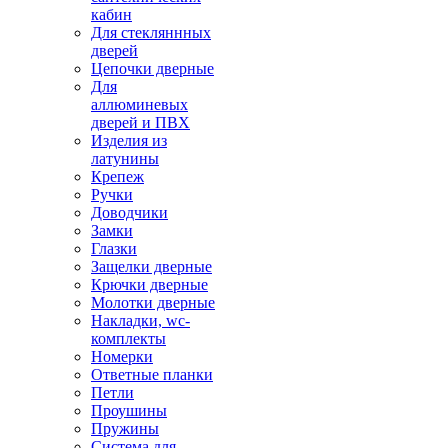
кабин
Для стекляннных
дверей
Цепочки дверные
Для
аллюминевых
дверей и ПВХ
Изделия из
латунины
Крепеж
Ручки
Доводчики
Замки
Глазки
Защелки дверные
Крючки дверные
Молотки дверные
Накладки, wc-
комплекты
Номерки
Ответные планки
Петли
Проушины
Пружины
Система для