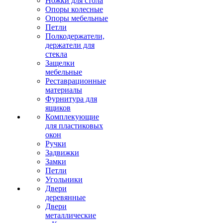
Ножки для стола
Опоры колесные
Опоры мебельные
Петли
Полкодержатели,
держатели для
стекла
Защелки
мебельные
Реставрационные
материалы
Фурнитура для
ящиков
Комплекующие
для пластиковых
окон
Ручки
Задвижки
Замки
Петли
Угольники
Двери
деревянные
Двери
металлические