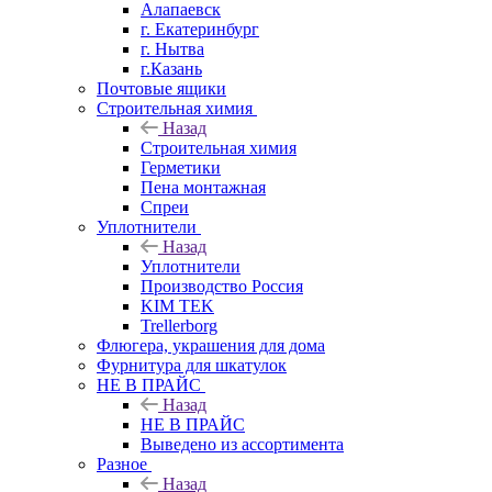
Алапаевск
г. Екатеринбург
г. Нытва
г.Казань
Почтовые ящики
Строительная химия
Назад
Строительная химия
Герметики
Пена монтажная
Спреи
Уплотнители
Назад
Уплотнители
Производство Россия
KIM TEK
Trellerborg
Флюгера, украшения для дома
Фурнитура для шкатулок
НЕ В ПРАЙС
Назад
НЕ В ПРАЙС
Выведено из ассортимента
Разное
Назад