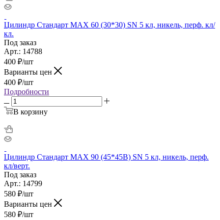
Цилиндр Стандарт MAX 60 (30*30) SN 5 кл, никель, перф. кл/
кл.
Под заказ
Арт.: 14788
400
₽
/шт
Варианты цен
400
₽
/шт
Подробности
В корзину
Цилиндр Стандарт MAX 90 (45*45B) SN 5 кл, никель, перф.
кл/верт.
Под заказ
Арт.: 14799
580
₽
/шт
Варианты цен
580
₽
/шт