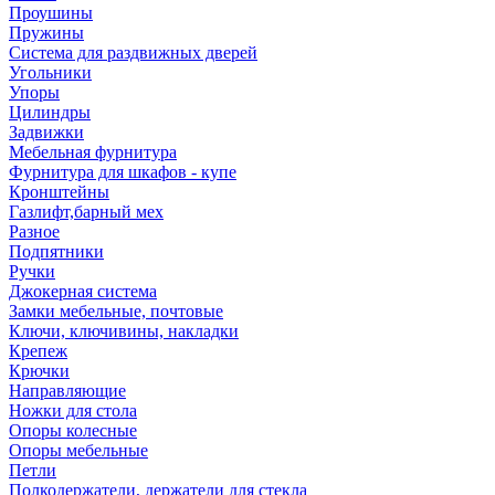
Проушины
Пружины
Система для раздвижных дверей
Угольники
Упоры
Цилиндры
Задвижки
Мебельная фурнитура
Фурнитура для шкафов - купе
Кронштейны
Газлифт,барный мех
Разное
Подпятники
Ручки
Джокерная система
Замки мебельные, почтовые
Ключи, ключивины, накладки
Крепеж
Крючки
Направляющие
Ножки для стола
Опоры колесные
Опоры мебельные
Петли
Полкодержатели, держатели для стекла