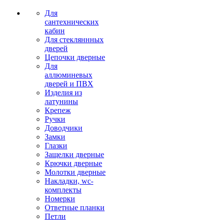
Для
сантехнических
кабин
Для стекляннных
дверей
Цепочки дверные
Для
аллюминевых
дверей и ПВХ
Изделия из
латунины
Крепеж
Ручки
Доводчики
Замки
Глазки
Защелки дверные
Крючки дверные
Молотки дверные
Накладки, wc-
комплекты
Номерки
Ответные планки
Петли