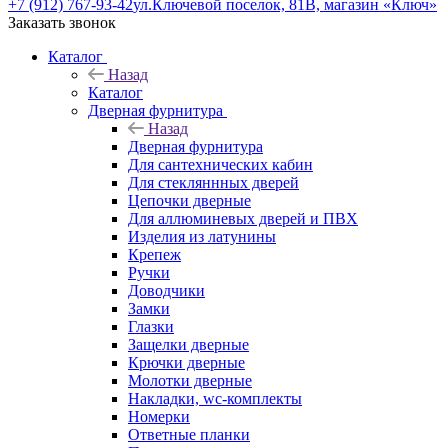
+7 (912) 767-93-42
ул.Ключевой поселок, 81В, магазин «Ключ»
Заказать звонок
Каталог
Назад
Каталог
Дверная фурнитура
Назад
Дверная фурнитура
Для сантехнических кабин
Для стекляннных дверей
Цепочки дверные
Для аллюминевых дверей и ПВХ
Изделия из латунины
Крепеж
Ручки
Доводчики
Замки
Глазки
Защелки дверные
Крючки дверные
Молотки дверные
Накладки, wc-комплекты
Номерки
Ответные планки