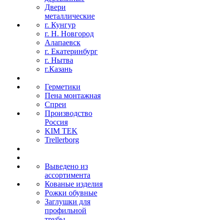
Двери
металлические
г. Кунгур
г. Н. Новгород
Алапаевск
г. Екатеринбург
г. Нытва
г.Казань
Герметики
Пена монтажная
Спреи
Производство
Россия
KIM TEK
Trellerborg
Выведено из
ассортимента
Кованые изделия
Рожки обувные
Заглушки для
профильной
трубы