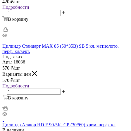
420
₽
/шт
Подробности
В корзину
Цилиндр Стандарт MAX 85 (50*35B) SB 5 кл, мат.золото,
перф. кл/верт.
Под заказ
Арт.: 16036
570
₽
/шт
Варианты цен
570
₽
/шт
Подробности
В корзину
Цилиндр Аллюр HD F 90-5K, СР (30*60) хром, перф. кл
В наличии