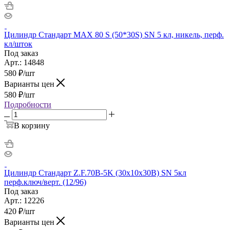
Цилиндр Стандарт MAX 80 S (50*30S) SN 5 кл, никель, перф.
кл/шток
Под заказ
Арт.: 14848
580
₽
/шт
Варианты цен
580
₽
/шт
Подробности
В корзину
Цилиндр Стандарт Z.F.70B-5K (30x10x30B) SN 5кл
перф.ключ/верт. (12/96)
Под заказ
Арт.: 12226
420
₽
/шт
Варианты цен