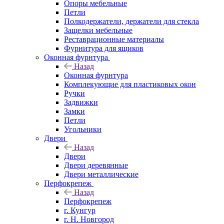
Опоры мебельные
Петли
Полкодержатели, держатели для стекла
Защелки мебельные
Реставрационные материалы
Фурнитура для ящиков
Оконная фурнтура
Назад
Оконная фурнтура
Комплекующие для пластиковых окон
Ручки
Задвижки
Замки
Петли
Угольники
Двери
Назад
Двери
Двери деревянные
Двери металлические
Перфокрепеж
Назад
Перфокрепеж
г. Кунгур
г. Н. Новгород