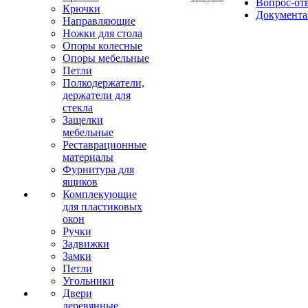
Вопрос-от
Крючки
Документа
Направляющие
Ножки для стола
Опоры колесные
Опоры мебельные
Петли
Полкодержатели,
держатели для
стекла
Защелки
мебельные
Реставрационные
материалы
Фурнитура для
ящиков
Комплекующие
для пластиковых
окон
Ручки
Задвижки
Замки
Петли
Угольники
Двери
деревянные