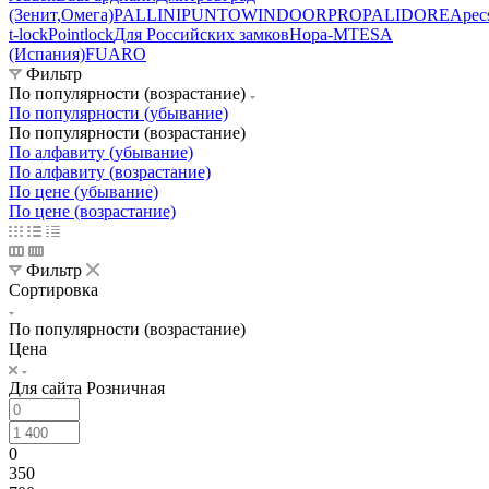
(Зенит,Омега)
PALLINI
PUNTO
WINDOORPRO
PALIDORE
Apec
t-lock
Pointlock
Для Российских замков
Нора-М
TESA
(Испания)
FUARO
Фильтр
По популярности (возрастание)
По популярности (убывание)
По популярности (возрастание)
По алфавиту (убывание)
По алфавиту (возрастание)
По цене (убывание)
По цене (возрастание)
Фильтр
Сортировка
По популярности (возрастание)
Цена
Для сайта Розничная
0
350