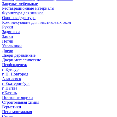
Защелки мебельные
Реставрационные материалы
Фурнитура для ящиков
Оконная фурнтура
Комплекующие для пластиковых окон
Ручки
Задвижки
Замки
Петли
Угольники
Двери
Двери деревянные
Двери металлические
Перфокрепеж
г. Кунгур
г. Н. Новгород
Алапаевск
г. Екатеринбург
г. Нытва
г.Казань
Почтовые ящики
Строительная химия
Герметики
Пена монтажная
Спреи