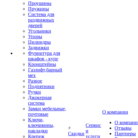
Проушины
Пружины
Система для
раздвижных
дверей
Угольники
Упоры
Цилиндры
Задвижки
Фурнитура для
шкафов - купе
Кронштейны
Газлифт,барный
мех
Разное
Подпятники
Ручки
Джокерная
система
Замки мебельные,
О компании
почтовые
Ключи,
О компани
ключивины,
Сервис
Отзывы
накладки
и
Скидки
Партнеры
Крепеж
услуги