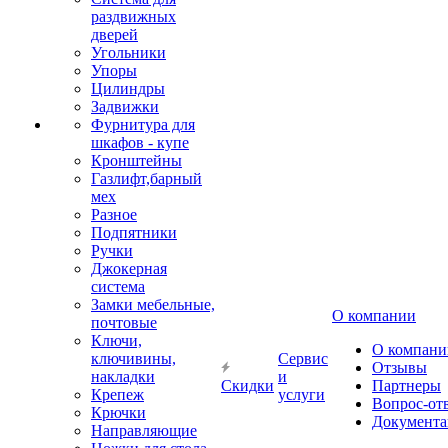
раздвижных
дверей
Угольники
Упоры
Цилиндры
Задвижки
Фурнитура для
шкафов - купе
Кронштейны
Газлифт,барный
мех
Разное
Подпятники
Ручки
Джокерная
система
Замки мебельные,
О компании
почтовые
Ключи,
О компани
ключивины,
Сервис
Отзывы
накладки
и
Скидки
Партнеры
Крепеж
услуги
Вопрос-от
Крючки
Документа
Направляющие