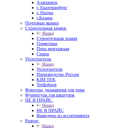
Алапаевск
г. Екатеринбург
г. Нытва
г.Казань
Почтовые ящики
Строительная химия
Назад
Строительная химия
Герметики
Пена монтажная
Спреи
Уплотнители
Назад
Уплотнители
Производство Россия
KIM TEK
Trellerborg
Флюгера, украшения для дома
Фурнитура для шкатулок
НЕ В ПРАЙС
Назад
НЕ В ПРАЙС
Выведено из ассортимента
Разное
Назад