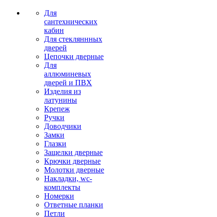
Для
сантехнических
кабин
Для стекляннных
дверей
Цепочки дверные
Для
аллюминевых
дверей и ПВХ
Изделия из
латунины
Крепеж
Ручки
Доводчики
Замки
Глазки
Защелки дверные
Крючки дверные
Молотки дверные
Накладки, wc-
комплекты
Номерки
Ответные планки
Петли