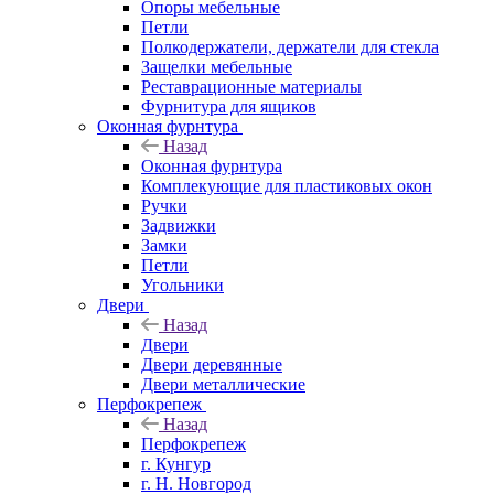
Опоры мебельные
Петли
Полкодержатели, держатели для стекла
Защелки мебельные
Реставрационные материалы
Фурнитура для ящиков
Оконная фурнтура
Назад
Оконная фурнтура
Комплекующие для пластиковых окон
Ручки
Задвижки
Замки
Петли
Угольники
Двери
Назад
Двери
Двери деревянные
Двери металлические
Перфокрепеж
Назад
Перфокрепеж
г. Кунгур
г. Н. Новгород