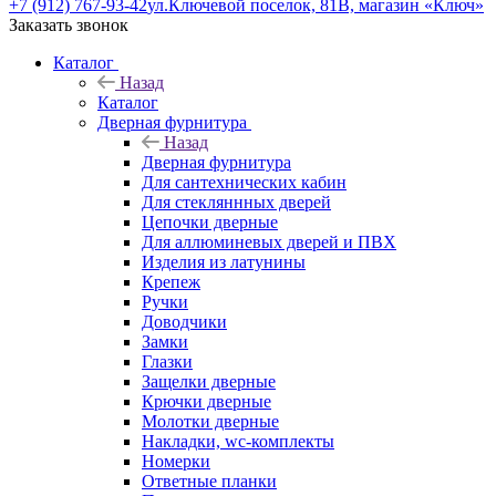
+7 (912) 767-93-42
ул.Ключевой поселок, 81В, магазин «Ключ»
Заказать звонок
Каталог
Назад
Каталог
Дверная фурнитура
Назад
Дверная фурнитура
Для сантехнических кабин
Для стекляннных дверей
Цепочки дверные
Для аллюминевых дверей и ПВХ
Изделия из латунины
Крепеж
Ручки
Доводчики
Замки
Глазки
Защелки дверные
Крючки дверные
Молотки дверные
Накладки, wc-комплекты
Номерки
Ответные планки