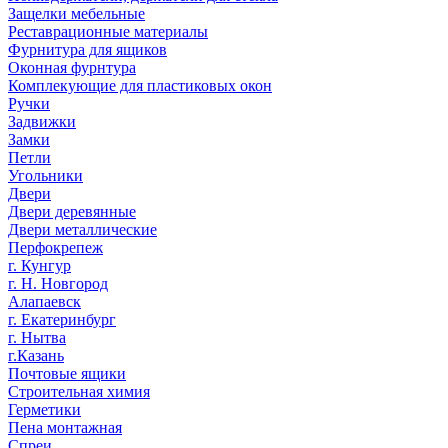
Защелки мебельные
Реставрационные материалы
Фурнитура для ящиков
Оконная фурнтура
Комплекующие для пластиковых окон
Ручки
Задвижки
Замки
Петли
Угольники
Двери
Двери деревянные
Двери металлические
Перфокрепеж
г. Кунгур
г. Н. Новгород
Алапаевск
г. Екатеринбург
г. Нытва
г.Казань
Почтовые ящики
Строительная химия
Герметики
Пена монтажная
Спреи