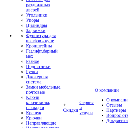
раздвижных
дверей
Угольники
Упоры
Цилиндры
Задвижки
Фурнитура для
шкафов - купе
Кронштейны
Газлифт,барный
мех
Разное
Подпятники
Ручки
Джокерная
система
Замки мебельные,
О компании
почтовые
Ключи,
О компани
ключивины,
Сервис
Отзывы
накладки
и
Скидки
Партнеры
Крепеж
услуги
Вопрос-от
Крючки
Документа
Направляющие