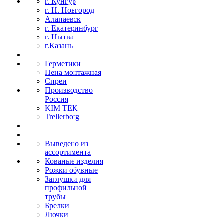
г. Кунгур
г. Н. Новгород
Алапаевск
г. Екатеринбург
г. Нытва
г.Казань
Герметики
Пена монтажная
Спреи
Производство
Россия
KIM TEK
Trellerborg
Выведено из
ассортимента
Кованые изделия
Рожки обувные
Заглушки для
профильной
трубы
Брелки
Лючки