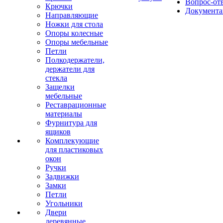
Вопрос-от
Крючки
Документа
Направляющие
Ножки для стола
Опоры колесные
Опоры мебельные
Петли
Полкодержатели,
держатели для
стекла
Защелки
мебельные
Реставрационные
материалы
Фурнитура для
ящиков
Комплекующие
для пластиковых
окон
Ручки
Задвижки
Замки
Петли
Угольники
Двери
деревянные