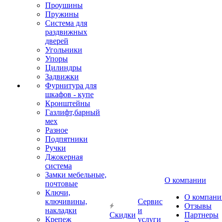
Проушины
Пружины
Система для
раздвижных
дверей
Угольники
Упоры
Цилиндры
Задвижки
Фурнитура для
шкафов - купе
Кронштейны
Газлифт,барный
мех
Разное
Подпятники
Ручки
Джокерная
система
Замки мебельные,
О компании
почтовые
Ключи,
О компани
ключивины,
Сервис
Отзывы
накладки
и
Скидки
Партнеры
Крепеж
услуги