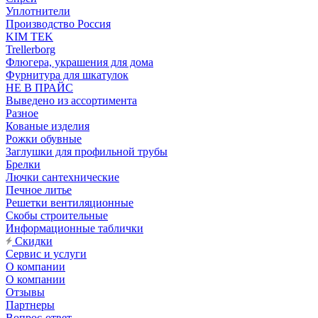
Уплотнители
Производство Россия
KIM TEK
Trellerborg
Флюгера, украшения для дома
Фурнитура для шкатулок
НЕ В ПРАЙС
Выведено из ассортимента
Разное
Кованые изделия
Рожки обувные
Заглушки для профильной трубы
Брелки
Лючки сантехнические
Печное литье
Решетки вентиляционные
Скобы строительные
Информационные таблички
Скидки
Сервис и услуги
О компании
О компании
Отзывы
Партнеры
Вопрос-ответ