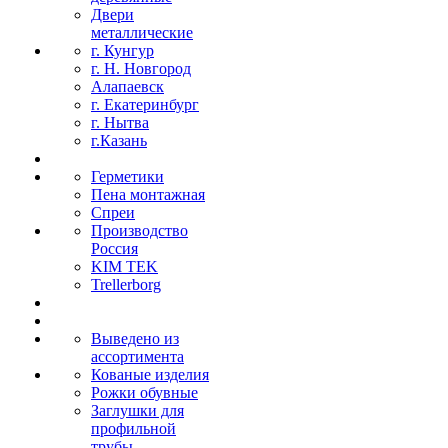
Двери
металлические
г. Кунгур
г. Н. Новгород
Алапаевск
г. Екатеринбург
г. Нытва
г.Казань
Герметики
Пена монтажная
Спреи
Производство
Россия
KIM TEK
Trellerborg
Выведено из
ассортимента
Кованые изделия
Рожки обувные
Заглушки для
профильной
трубы