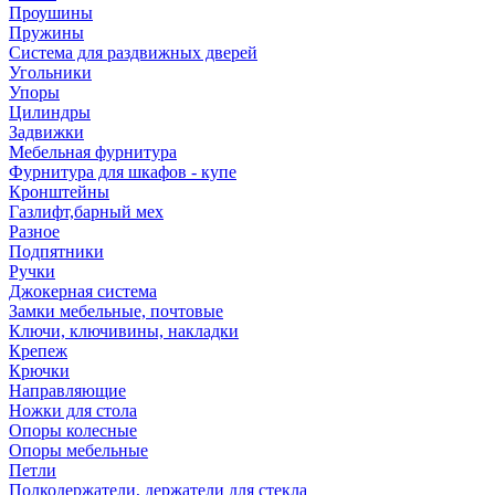
Проушины
Пружины
Система для раздвижных дверей
Угольники
Упоры
Цилиндры
Задвижки
Мебельная фурнитура
Фурнитура для шкафов - купе
Кронштейны
Газлифт,барный мех
Разное
Подпятники
Ручки
Джокерная система
Замки мебельные, почтовые
Ключи, ключивины, накладки
Крепеж
Крючки
Направляющие
Ножки для стола
Опоры колесные
Опоры мебельные
Петли
Полкодержатели, держатели для стекла