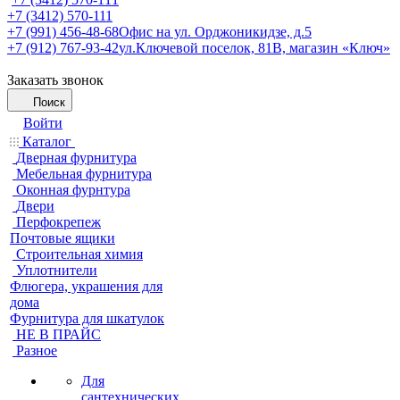
+7 (3412) 570-111
+7 (991) 456-48-68
Офис на ул. Орджоникидзе, д.5
+7 (912) 767-93-42
ул.Ключевой поселок, 81В, магазин «Ключ»
Заказать звонок
Поиск
Войти
Каталог
Дверная фурнитура
Мебельная фурнитура
Оконная фурнтура
Двери
Перфокрепеж
Почтовые ящики
Строительная химия
Уплотнители
Флюгера, украшения для
дома
Фурнитура для шкатулок
НЕ В ПРАЙС
Разное
Для
сантехнических