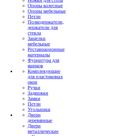
Ножки для стола
Опоры колесные
Опоры мебельные
Петли
Полкодержатели,
держатели для
стекла
Защелки
мебельные
Реставрационные
материалы
Фурнитура для
ящиков
Комплекующие
для пластиковых
окон
Ручки
Задвижки
Замки
Петли
Угольники
Двери
деревянные
Двери
металлические