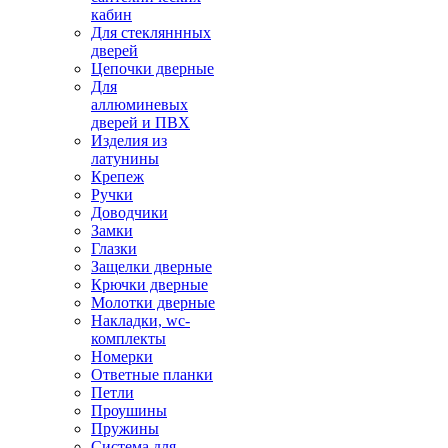
кабин
Для стекляннных
дверей
Цепочки дверные
Для
аллюминевых
дверей и ПВХ
Изделия из
латунины
Крепеж
Ручки
Доводчики
Замки
Глазки
Защелки дверные
Крючки дверные
Молотки дверные
Накладки, wc-
комплекты
Номерки
Ответные планки
Петли
Проушины
Пружины
Система для