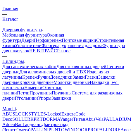
Главная
—
Каталог
—
Дверная фурнитура
Мебельная фурнитура
Оконная
фурнтура
Двери
Перфокрепеж
Почтовые ящики
Строительная
химия
Уплотнители
Флюгера, украшения для дома
Фурнитура
для шкатулок
НЕ В ПРАЙС
Разное
—
Цилиндры
Для сантехнических кабин
Для стекляннных дверей
Цепочки
дверные
Для аллюминевых дверей и ПВХ
Изделия из
латунины
Крепеж
Ручки
Доводчики
Замки
Глазки
Защелки
дверные
Крючки дверные
Молотки дверные
Накладки, wc-
комплекты
Номерки
Ответные
планки
Петли
Проушины
Пружины
Система для раздвижных
дверей
Угольники
Упоры
Задвижки
—
Morelli
ABUS
LOCKSTYLE
S-Locked
Extreza
Code
Deco
SOLLER
КРИТ
DORMA
Vanger
Титан
AbusVela
PALLADIU
AddenBau
Гардиан
г.Дмитровград
(Зенит,Омега)
PALLINI
PUNTO
WINDOORPRO
PALIDORE
Apec