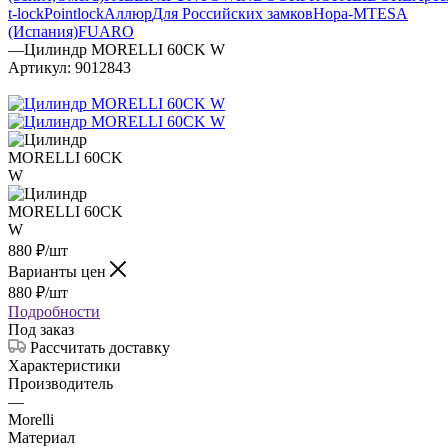
t-lock
Pointlock
Аллюр
Для Российских замков
Нора-М
TESA
(Испания)
FUARO
—
Цилиндр MORELLI 60CK W
Артикул:
9012843
880
₽
/шт
Варианты цен
880
₽
/шт
Подробности
Под заказ
Рассчитать доставку
Характеристики
Производитель
—
Morelli
Материал