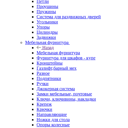
Петли
Проушины
Пружины
Система для раздвижных дверей
Угольники
Упоры
Цилиндры
Задвижки
Мебельная фурнитура
Назад
Мебельная фурнитура
Фурнитура для шкафов - купе
Кронштейны
Газлифт,барный мех
Разное
Подпятники
Ручки
Джокерная система
Замки мебельные, почтовые
Ключи, ключивины, накладки
Крепеж
Крючки
Направляющие
Ножки для стола
Опоры колесные