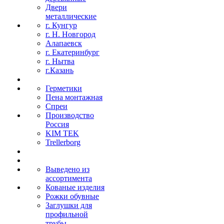
Двери
металлические
г. Кунгур
г. Н. Новгород
Алапаевск
г. Екатеринбург
г. Нытва
г.Казань
Герметики
Пена монтажная
Спреи
Производство
Россия
KIM TEK
Trellerborg
Выведено из
ассортимента
Кованые изделия
Рожки обувные
Заглушки для
профильной
трубы