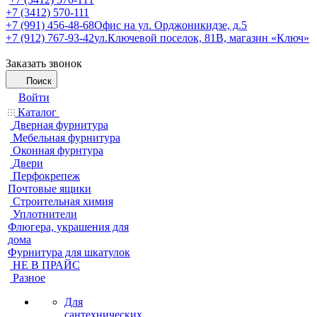
+7 (3412) 570-111
+7 (991) 456-48-68
Офис на ул. Орджоникидзе, д.5
+7 (912) 767-93-42
ул.Ключевой поселок, 81В, магазин «Ключ»
Заказать звонок
Поиск
Войти
Каталог
Дверная фурнитура
Мебельная фурнитура
Оконная фурнтура
Двери
Перфокрепеж
Почтовые ящики
Строительная химия
Уплотнители
Флюгера, украшения для
дома
Фурнитура для шкатулок
НЕ В ПРАЙС
Разное
Для
сантехнических