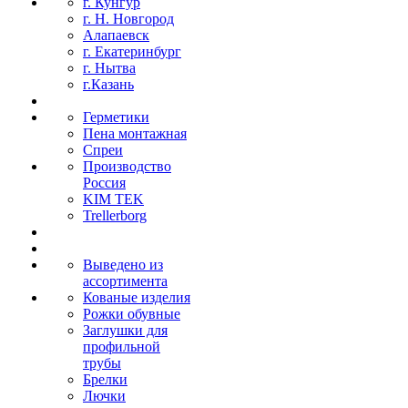
г. Кунгур
г. Н. Новгород
Алапаевск
г. Екатеринбург
г. Нытва
г.Казань
Герметики
Пена монтажная
Спреи
Производство
Россия
KIM TEK
Trellerborg
Выведено из
ассортимента
Кованые изделия
Рожки обувные
Заглушки для
профильной
трубы
Брелки
Лючки