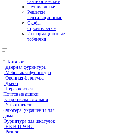
сантехнические
Печное литье
Решетки
вентиляционные
Скобы
строительные
Информационные
таблички
Каталог
Дверная фурнитура
Мебельная фурнитура
Оконная фурнтура
Двери
Перфокрепеж
Почтовые ящики
Строительная химия
Уплотнители
Флюгера, украшения для
дома
Фурнитура для шкатулок
НЕ В ПРАЙС
Разное