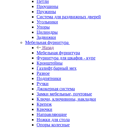
Петли
Проушины
Пружины
Система для раздвижных дверей
Угольники
Упоры
Цилиндры
Задвижки
Мебельная фурнитура
Назад
Мебельная фурнитура
Фурнитура для шкафов - купе
Кронштейны
Газлифт,барный мех
Разное
Подпятники
Ручки
Джокерная система
Замки мебельные, почтовые
Ключи, ключивины, накладки
Крепеж
Крючки
Направляющие
Ножки для стола
Опоры колесные