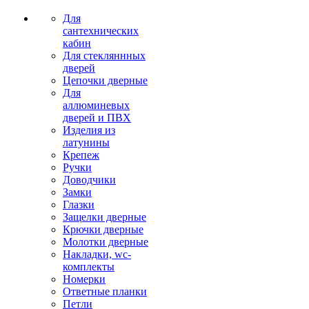
Для
сантехнических
кабин
Для стекляннных
дверей
Цепочки дверные
Для
аллюминевых
дверей и ПВХ
Изделия из
латунины
Крепеж
Ручки
Доводчики
Замки
Глазки
Защелки дверные
Крючки дверные
Молотки дверные
Накладки, wc-
комплекты
Номерки
Ответные планки
Петли