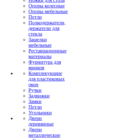
Ножки для стола
Опоры колесные
Опоры мебельные
Петли
Полкодержатели,
держатели для
стекла
Защелки
мебельные
Реставрационные
материалы
Фурнитура для
ящиков
Комплекующие
для пластиковых
окон
Ручки
Задвижки
Замки
Петли
Угольники
Двери
деревянные
Двери
металлические