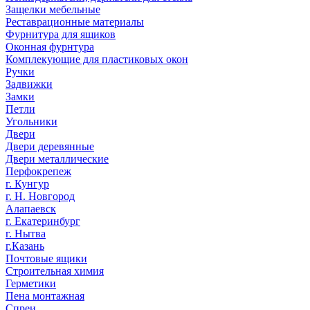
Защелки мебельные
Реставрационные материалы
Фурнитура для ящиков
Оконная фурнтура
Комплекующие для пластиковых окон
Ручки
Задвижки
Замки
Петли
Угольники
Двери
Двери деревянные
Двери металлические
Перфокрепеж
г. Кунгур
г. Н. Новгород
Алапаевск
г. Екатеринбург
г. Нытва
г.Казань
Почтовые ящики
Строительная химия
Герметики
Пена монтажная
Спреи