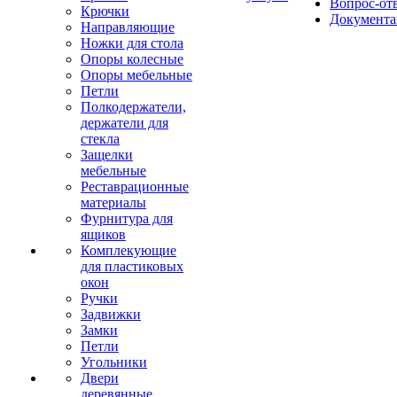
Вопрос-от
Крючки
Документа
Направляющие
Ножки для стола
Опоры колесные
Опоры мебельные
Петли
Полкодержатели,
держатели для
стекла
Защелки
мебельные
Реставрационные
материалы
Фурнитура для
ящиков
Комплекующие
для пластиковых
окон
Ручки
Задвижки
Замки
Петли
Угольники
Двери
деревянные