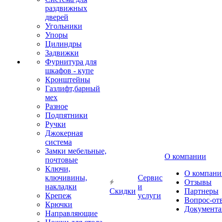
раздвижных
дверей
Угольники
Упоры
Цилиндры
Задвижки
Фурнитура для
шкафов - купе
Кронштейны
Газлифт,барный
мех
Разное
Подпятники
Ручки
Джокерная
система
Замки мебельные,
О компании
почтовые
Ключи,
О компани
ключивины,
Сервис
Отзывы
накладки
и
Скидки
Партнеры
Крепеж
услуги
Вопрос-от
Крючки
Документа
Направляющие