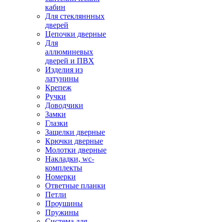
кабин
Для стекляннных
дверей
Цепочки дверные
Для
аллюминевых
дверей и ПВХ
Изделия из
латунины
Крепеж
Ручки
Доводчики
Замки
Глазки
Защелки дверные
Крючки дверные
Молотки дверные
Накладки, wc-
комплекты
Номерки
Ответные планки
Петли
Проушины
Пружины
Система для