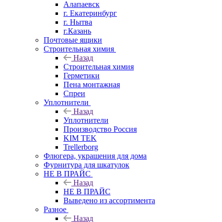
Алапаевск
г. Екатеринбург
г. Нытва
г.Казань
Почтовые ящики
Строительная химия
Назад
Строительная химия
Герметики
Пена монтажная
Спреи
Уплотнители
Назад
Уплотнители
Производство Россия
KIM TEK
Trellerborg
Флюгера, украшения для дома
Фурнитура для шкатулок
НЕ В ПРАЙС
Назад
НЕ В ПРАЙС
Выведено из ассортимента
Разное
Назад