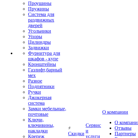
Проушины
Пружины
Система для
раздвижных
дверей
Угольники
Упоры
Цилиндры
Задвижки
Фурнитура для
шкафов - купе
Кронштейны
Газлифт,барный
мех
Разное
Подпятники
Ручки
Джокерная
система
Замки мебельные,
О компании
почтовые
Ключи,
О компани
ключивины,
Сервис
Отзывы
накладки
и
Скидки
Партнеры
Крепеж
услуги