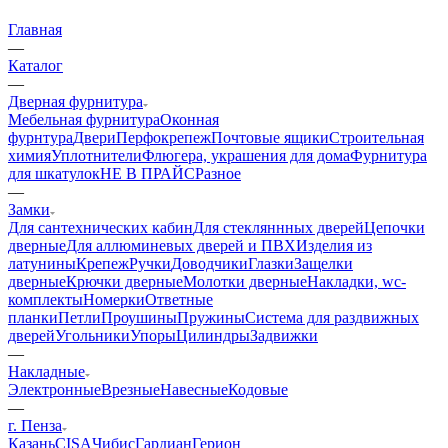
Главная
—
Каталог
—
Дверная фурнитура
Мебельная фурнитура
Оконная
фурнтура
Двери
Перфокрепеж
Почтовые ящики
Строительная
химия
Уплотнители
Флюгера, украшения для дома
Фурнитура
для шкатулок
НЕ В ПРАЙС
Разное
—
Замки
Для сантехнических кабин
Для стекляннных дверей
Цепочки
дверные
Для аллюминевых дверей и ПВХ
Изделия из
латунины
Крепеж
Ручки
Доводчики
Глазки
Защелки
дверные
Крючки дверные
Молотки дверные
Накладки, wc-
комплекты
Номерки
Ответные
планки
Петли
Проушины
Пружины
Система для раздвижных
дверей
Угольники
Упоры
Цилиндры
Задвижки
—
Накладные
Электронные
Врезные
Навесные
Кодовые
—
г. Пенза
Казань
CISA
Чибис
Гардиан
Герион