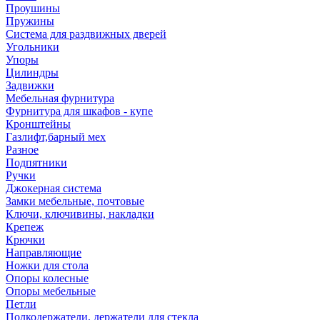
Проушины
Пружины
Система для раздвижных дверей
Угольники
Упоры
Цилиндры
Задвижки
Мебельная фурнитура
Фурнитура для шкафов - купе
Кронштейны
Газлифт,барный мех
Разное
Подпятники
Ручки
Джокерная система
Замки мебельные, почтовые
Ключи, ключивины, накладки
Крепеж
Крючки
Направляющие
Ножки для стола
Опоры колесные
Опоры мебельные
Петли
Полкодержатели, держатели для стекла