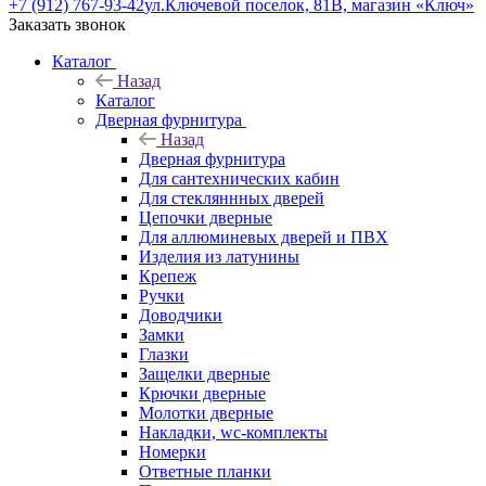
+7 (912) 767-93-42
ул.Ключевой поселок, 81В, магазин «Ключ»
Заказать звонок
Каталог
Назад
Каталог
Дверная фурнитура
Назад
Дверная фурнитура
Для сантехнических кабин
Для стекляннных дверей
Цепочки дверные
Для аллюминевых дверей и ПВХ
Изделия из латунины
Крепеж
Ручки
Доводчики
Замки
Глазки
Защелки дверные
Крючки дверные
Молотки дверные
Накладки, wc-комплекты
Номерки
Ответные планки