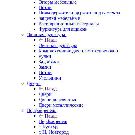
Опоры мебельные
Петли
Полкодержатели, держатели для стекла
Защелки мебельные
Реставрационные материалы
Фурнитура для ящиков
Оконная фурнтура
Назад
Оконная фурнтура
Комплекующие для пластиковых окон
Ручки
Задвижки
Замки
Петли
Угольники
Двери
Назад
Двери
Двери деревянные
Двери металлические
Перфокрепеж
Назад
Перфокрепеж
г. Кунгур
г. Н. Новгород