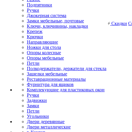
Подпятники
Ручки
Джокерная система
Замки мебельные, почтовые
Скидки
С
Ключи, ключивины, накладки
Крепеж
Крючки
Направляющие
Ножки для стола
Опоры колесные
Опоры мебельные
Петли
Полкодержатели, держатели для стекла
Защелки мебельные
Реставрационные материалы
Фурнитура для ящиков
Комплекующие для пластиковых окон
Ручки
Задвижки
Замки
Петли
Угольники
Двери деревянные
Двери металлические