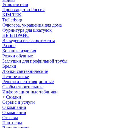
Уплотнители
Производство Россия
KIM TEK
Trellerborg
Флюгера, украшения для дома
Фурнитура для шкатулок
НЕ В ПРАЙС
Выведено из ассортимента
Разное
Кованые изделия
Рожки обувные
Заглушки для профильной трубы
Брелки
Лючки сантехнические
Печное литье
Решетки вентиляционные
Скобы строительные
Информационные таблички
Скидки
Сервис и услуги
О компании
О компании
Отзывы
Партнеры
Вопрос-ответ