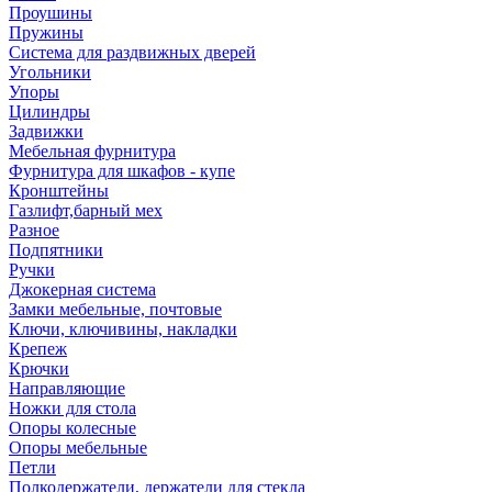
Проушины
Пружины
Система для раздвижных дверей
Угольники
Упоры
Цилиндры
Задвижки
Мебельная фурнитура
Фурнитура для шкафов - купе
Кронштейны
Газлифт,барный мех
Разное
Подпятники
Ручки
Джокерная система
Замки мебельные, почтовые
Ключи, ключивины, накладки
Крепеж
Крючки
Направляющие
Ножки для стола
Опоры колесные
Опоры мебельные
Петли
Полкодержатели, держатели для стекла