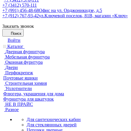
+7 (3412) 570-111
+7 (991) 456-48-68
Офис на ул. Орджоникидзе, д.5
+7 (912) 767-93-42
ул.Ключевой поселок, 81В, магазин «Ключ»
Заказать звонок
Поиск
Войти
Каталог
Дверная фурнитура
Мебельная фурнитура
Оконная фурнтура
Двери
Перфокрепеж
Почтовые ящики
Строительная химия
Уплотнители
Флюгера, украшения для дома
Фурнитура для шкатулок
НЕ В ПРАЙС
Разное
Для сантехнических кабин
Для стекляннных дверей
Цепочки дверные