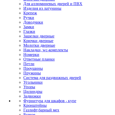
Для аллюминевых дверей и ПВХ
Изделия из латунины
Крепеж
Ручки
Доводчики
Замки
Глазки
Защелки дверные
Крючки дверные
Молотки дверные
Накладки, wc-комплекты
Номерки
Ответные планки
Петли
Проушины
Пружины
Система для раздвижных дверей
Угольники
Упоры
Цилиндры
Задвижки
Фурнитура для шкафов - купе
Кронштейны
Газлифт,барный мех
Разное