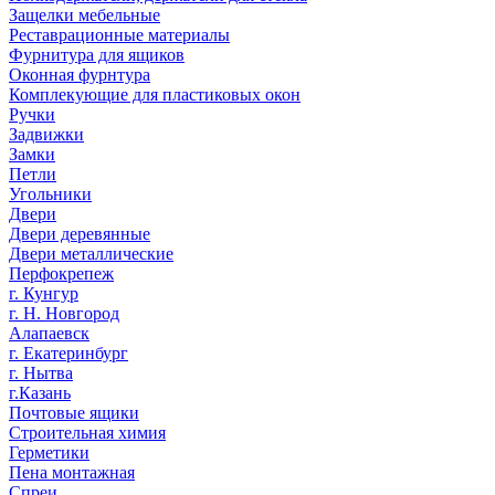
Защелки мебельные
Реставрационные материалы
Фурнитура для ящиков
Оконная фурнтура
Комплекующие для пластиковых окон
Ручки
Задвижки
Замки
Петли
Угольники
Двери
Двери деревянные
Двери металлические
Перфокрепеж
г. Кунгур
г. Н. Новгород
Алапаевск
г. Екатеринбург
г. Нытва
г.Казань
Почтовые ящики
Строительная химия
Герметики
Пена монтажная
Спреи