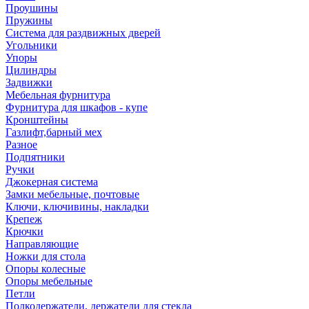
Проушины
Пружины
Система для раздвижных дверей
Угольники
Упоры
Цилиндры
Задвижки
Мебельная фурнитура
Фурнитура для шкафов - купе
Кронштейны
Газлифт,барный мех
Разное
Подпятники
Ручки
Джокерная система
Замки мебельные, почтовые
Ключи, ключивины, накладки
Крепеж
Крючки
Направляющие
Ножки для стола
Опоры колесные
Опоры мебельные
Петли
Полкодержатели, держатели для стекла