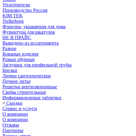
Уплотнители
Производство Россия
KIM TEK
Trellerborg
Флюгера, украшения для дома
Фурнитура для шкатулок
НЕ В ПРАЙС
Выведено из ассортимента
Разное
Кованые изделия
Рожки обувные
Заглушки для профильной трубы
Брелки
Лючки сантехнические
Печное литье
Решетки вентиляционные
Скобы строительные
Информационные таблички
Скидки
Сервис и услуги
О компании
О компании
Отзывы
Партнеры
Вопрос-ответ