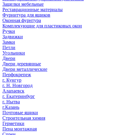
Защелки мебельные
Реставрационные материалы
Фурнитура для ящиков
Оконная фурнтура
Комплекующие для пластиковых окон
Ручки
Задвижки
Замки
Петли
Угольники
Двери
Двери деревянные
Двери металлические
Перфокрепеж
г. Кунгур
г. Н. Новгород
Алапаевск
г. Екатеринбург
г. Нытва
г.Казань
Почтовые ящики
Строительная химия
Герметики
Пена монтажная
Спреи