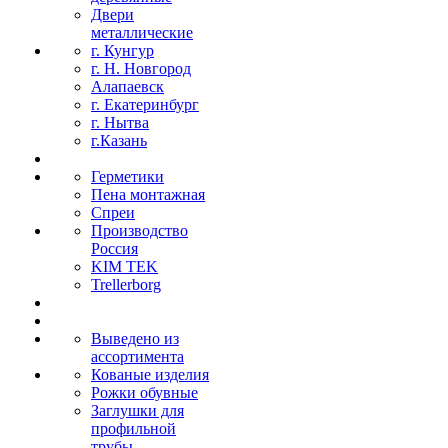
Двери
металлические
г. Кунгур
г. Н. Новгород
Алапаевск
г. Екатеринбург
г. Нытва
г.Казань
Герметики
Пена монтажная
Спреи
Производство
Россия
KIM TEK
Trellerborg
Выведено из
ассортимента
Кованые изделия
Рожки обувные
Заглушки для
профильной
трубы