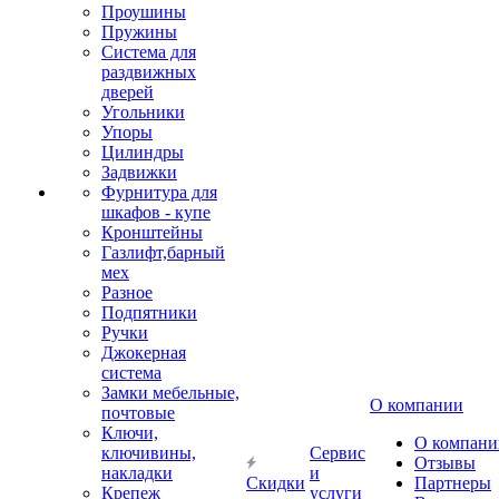
Проушины
Пружины
Система для
раздвижных
дверей
Угольники
Упоры
Цилиндры
Задвижки
Фурнитура для
шкафов - купе
Кронштейны
Газлифт,барный
мех
Разное
Подпятники
Ручки
Джокерная
система
Замки мебельные,
О компании
почтовые
Ключи,
О компани
ключивины,
Сервис
Отзывы
накладки
и
Скидки
Партнеры
Крепеж
услуги