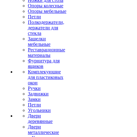
Ножки для стола
Опоры колесные
Опоры мебельные
Петли
Полкодержатели,
держатели для
стекла
Защелки
мебельные
Реставрационные
материалы
Фурнитура для
ящиков
Комплекующие
для пластиковых
окон
Ручки
Задвижки
Замки
Петли
Угольники
Двери
деревянные
Двери
металлические