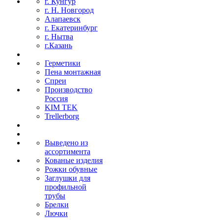
г. Кунгур
г. Н. Новгород
Алапаевск
г. Екатеринбург
г. Нытва
г.Казань
Герметики
Пена монтажная
Спреи
Производство
Россия
KIM TEK
Trellerborg
Выведено из
ассортимента
Кованые изделия
Рожки обувные
Заглушки для
профильной
трубы
Брелки
Лючки