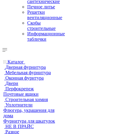
сантехнические
Печное литье
Решетки
вентиляционные
Скобы
строительные
Информационные
таблички
Каталог
Дверная фурнитура
Мебельная фурнитура
Оконная фурнтура
Двери
Перфокрепеж
Почтовые ящики
Строительная химия
Уплотнители
Флюгера, украшения для
дома
Фурнитура для шкатулок
НЕ В ПРАЙС
Разное