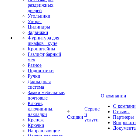
раздвижных
дверей
Угольники
Упоры
Цилиндры
Задвижки
Фурнитура для
шкафов - купе
Кронштейны
Газлифт,барный
мех
Разное
Подпятники
Ручки
Джокерная
система
Замки мебельные,
О компании
почтовые
Ключи,
О компани
ключивины,
Сервис
Отзывы
накладки
и
Скидки
Партнеры
Крепеж
услуги
Вопрос-от
Крючки
Документа
Направляющие