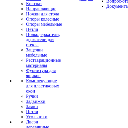
Вопрос-от
Крючки
Документа
Направляющие
Ножки для стола
Опоры колесные
Опоры мебельные
Петли
Полкодержатели,
держатели для
стекла
Защелки
мебельные
Реставрационные
материалы
Фурнитура для
ящиков
Комплекующие
для пластиковых
окон
Ручки
Задвижки
Замки
Петли
Угольники
Двери
деревянные