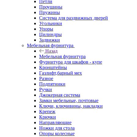
Петли
Проушины
Пружины
Система для раздвижных дверей
Угольники
Упоры
Цилиндры
Задвижки
Мебельная фурнитура
Назад
Мебельная фурнитура
Фурнитура для шкафов - купе
Кронштейны
Газлифт,барный мех
Разное
Подпятники
Ручки
Джокерная система
Замки мебельные, почтовые
Ключи, ключивины, накладки
Крепеж
Крючки
Направляющие
Ножки для стола
Опоры колесные