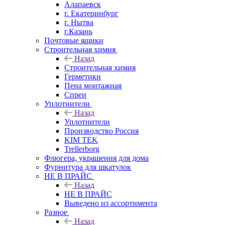
Алапаевск
г. Екатеринбург
г. Нытва
г.Казань
Почтовые ящики
Строительная химия
Назад
Строительная химия
Герметики
Пена монтажная
Спреи
Уплотнители
Назад
Уплотнители
Производство Россия
KIM TEK
Trellerborg
Флюгера, украшения для дома
Фурнитура для шкатулок
НЕ В ПРАЙС
Назад
НЕ В ПРАЙС
Выведено из ассортимента
Разное
Назад