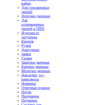
кабин
Для стекляннных
дверей
Цепочки дверные
Для
аллюминевых
дверей и ПВХ
Изделия из
латунины
Крепеж
Ручки
Доводчики
Замки
Глазки
Защелки дверные
Крючки дверные
Молотки дверные
Накладки, wc-
комплекты
Номерки
Ответные планки
Петли
Проушины
Пружины
Система для