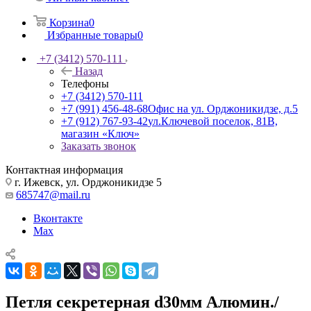
Корзина
0
Избранные товары
0
+7 (3412) 570-111
Назад
Телефоны
+7 (3412) 570-111
+7 (991) 456-48-68
Офис на ул. Орджоникидзе, д.5
+7 (912) 767-93-42
ул.Ключевой поселок, 81В,
магазин «Ключ»
Заказать звонок
Контактная информация
г. Ижевск, ул. Орджоникидзе 5
685747@mail.ru
Вконтакте
Max
Петля секретерная d30мм Алюмин./