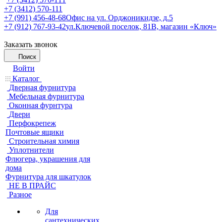
+7 (3412) 570-111
+7 (991) 456-48-68
Офис на ул. Орджоникидзе, д.5
+7 (912) 767-93-42
ул.Ключевой поселок, 81В, магазин «Ключ»
Заказать звонок
Поиск
Войти
Каталог
Дверная фурнитура
Мебельная фурнитура
Оконная фурнтура
Двери
Перфокрепеж
Почтовые ящики
Строительная химия
Уплотнители
Флюгера, украшения для
дома
Фурнитура для шкатулок
НЕ В ПРАЙС
Разное
Для
сантехнических