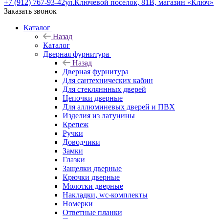
+7 (912) 767-93-42
ул.Ключевой поселок, 81В, магазин «Ключ»
Заказать звонок
Каталог
Назад
Каталог
Дверная фурнитура
Назад
Дверная фурнитура
Для сантехнических кабин
Для стекляннных дверей
Цепочки дверные
Для аллюминевых дверей и ПВХ
Изделия из латунины
Крепеж
Ручки
Доводчики
Замки
Глазки
Защелки дверные
Крючки дверные
Молотки дверные
Накладки, wc-комплекты
Номерки
Ответные планки