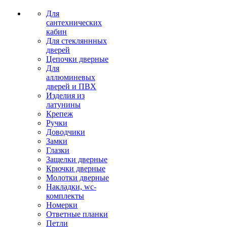
Для
сантехнических
кабин
Для стекляннных
дверей
Цепочки дверные
Для
аллюминевых
дверей и ПВХ
Изделия из
латунины
Крепеж
Ручки
Доводчики
Замки
Глазки
Защелки дверные
Крючки дверные
Молотки дверные
Накладки, wc-
комплекты
Номерки
Ответные планки
Петли