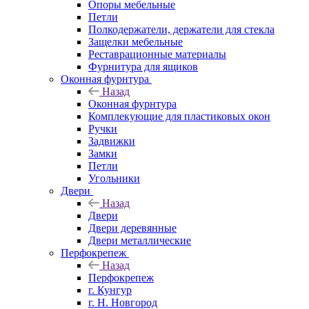
Опоры мебельные
Петли
Полкодержатели, держатели для стекла
Защелки мебельные
Реставрационные материалы
Фурнитура для ящиков
Оконная фурнтура
Назад
Оконная фурнтура
Комплекующие для пластиковых окон
Ручки
Задвижки
Замки
Петли
Угольники
Двери
Назад
Двери
Двери деревянные
Двери металлические
Перфокрепеж
Назад
Перфокрепеж
г. Кунгур
г. Н. Новгород