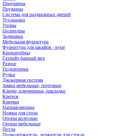
Проушины
Пружины
Система для раздвижных дверей
Угольники
Упоры
Цилиндры
Задвижки
Мебельная фурнитура
Фурнитура для шкафов - купе
Кронштейны
Газлифт,барный мех
Разное
Подпятники
Ручки
Джокерная система
Замки мебельные, почтовые
Ключи, ключивины, накладки
Крепеж
Крючки
Направляющие
Ножки для стола
Опоры колесные
Опоры мебельные
Петли
Полкодержатели, держатели для стекла