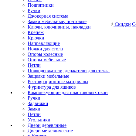
Подпятники
Ручки
Джокерная система
Замки мебельные, почтовые
Скидки
С
Ключи, ключивины, накладки
Крепеж
Крючки
Направляющие
Ножки для стола
Опоры колесные
Опоры мебельные
Петли
Полкодержатели, держатели для стекла
Защелки мебельные
Реставрационные материалы
Фурнитура для ящиков
Комплекующие для пластиковых окон
Ручки
Задвижки
Замки
Петли
Угольники
Двери деревянные
Двери металлические