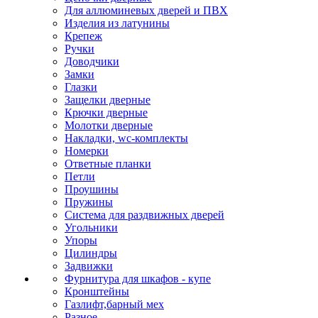
Для аллюминевых дверей и ПВХ
Изделия из латунины
Крепеж
Ручки
Доводчики
Замки
Глазки
Защелки дверные
Крючки дверные
Молотки дверные
Накладки, wc-комплекты
Номерки
Ответные планки
Петли
Проушины
Пружины
Система для раздвижных дверей
Угольники
Упоры
Цилиндры
Задвижки
Фурнитура для шкафов - купе
Кронштейны
Газлифт,барный мех
Разное