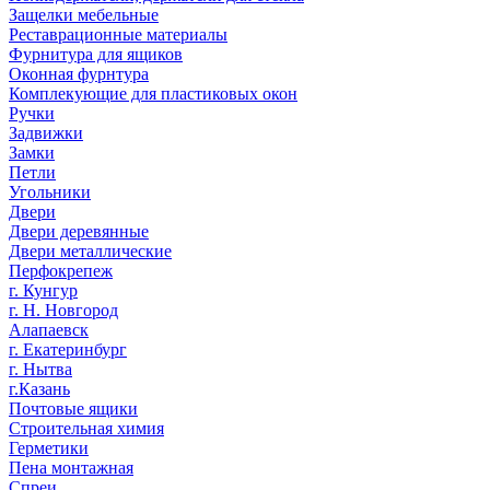
Защелки мебельные
Реставрационные материалы
Фурнитура для ящиков
Оконная фурнтура
Комплекующие для пластиковых окон
Ручки
Задвижки
Замки
Петли
Угольники
Двери
Двери деревянные
Двери металлические
Перфокрепеж
г. Кунгур
г. Н. Новгород
Алапаевск
г. Екатеринбург
г. Нытва
г.Казань
Почтовые ящики
Строительная химия
Герметики
Пена монтажная
Спреи