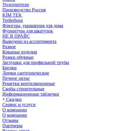
Уплотнители
Производство Россия
KIM TEK
Trellerborg
Флюгера, украшения для дома
Фурнитура для шкатулок
НЕ В ПРАЙС
Выведено из ассортимента
Разное
Кованые изделия
Рожки обувные
Заглушки для профильной трубы
Брелки
Лючки сантехнические
Печное литье
Решетки вентиляционные
Скобы строительные
Информационные таблички
Скидки
Сервис и услуги
О компании
О компании
Отзывы
Партнеры
Вопрос-ответ