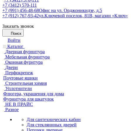
+7 (3412) 570-111
+7 (991) 456-48-68
Офис на ул. Орджоникидзе, д.5
+7 (912) 767-93-42
ул.Ключевой поселок, 81В, магазин «Ключ»
Заказать звонок
Поиск
Войти
Каталог
Дверная фурнитура
Мебельная фурнитура
Оконная фурнтура
Двери
Перфокрепеж
Почтовые ящики
Строительная химия
Уплотнители
Флюгера, украшения для дома
Фурнитура для шкатулок
НЕ В ПРАЙС
Разное
Для сантехнических кабин
Для стекляннных дверей
Цепочки дверные