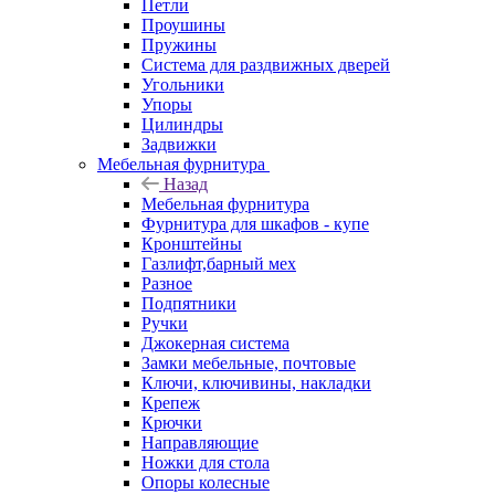
Петли
Проушины
Пружины
Система для раздвижных дверей
Угольники
Упоры
Цилиндры
Задвижки
Мебельная фурнитура
Назад
Мебельная фурнитура
Фурнитура для шкафов - купе
Кронштейны
Газлифт,барный мех
Разное
Подпятники
Ручки
Джокерная система
Замки мебельные, почтовые
Ключи, ключивины, накладки
Крепеж
Крючки
Направляющие
Ножки для стола
Опоры колесные