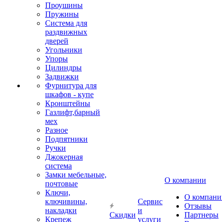
Проушины
Пружины
Система для
раздвижных
дверей
Угольники
Упоры
Цилиндры
Задвижки
Фурнитура для
шкафов - купе
Кронштейны
Газлифт,барный
мех
Разное
Подпятники
Ручки
Джокерная
система
Замки мебельные,
О компании
почтовые
Ключи,
О компани
ключивины,
Сервис
Отзывы
накладки
и
Скидки
Партнеры
Крепеж
услуги