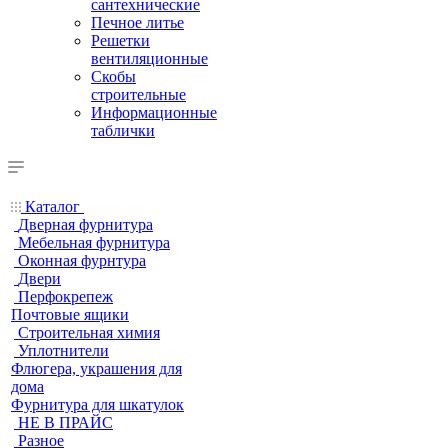
сантехнические
Печное литье
Решетки
вентиляционные
Скобы
строительные
Информационные
таблички
Каталог
Дверная фурнитура
Мебельная фурнитура
Оконная фурнтура
Двери
Перфокрепеж
Почтовые ящики
Строительная химия
Уплотнители
Флюгера, украшения для
дома
Фурнитура для шкатулок
НЕ В ПРАЙС
Разное