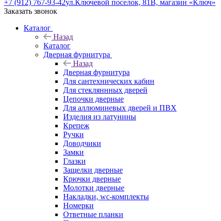
+7 (912) 767-93-42
ул.Ключевой поселок, 81В, магазин «Ключ»
Заказать звонок
Каталог
Назад
Каталог
Дверная фурнитура
Назад
Дверная фурнитура
Для сантехнических кабин
Для стекляннных дверей
Цепочки дверные
Для аллюминевых дверей и ПВХ
Изделия из латунины
Крепеж
Ручки
Доводчики
Замки
Глазки
Защелки дверные
Крючки дверные
Молотки дверные
Накладки, wc-комплекты
Номерки
Ответные планки