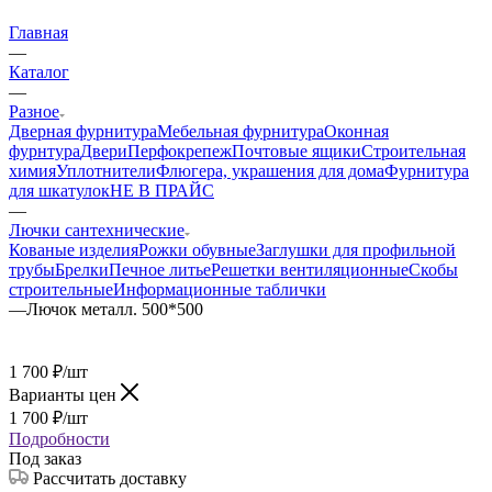
Главная
—
Каталог
—
Разное
Дверная фурнитура
Мебельная фурнитура
Оконная
фурнтура
Двери
Перфокрепеж
Почтовые ящики
Строительная
химия
Уплотнители
Флюгера, украшения для дома
Фурнитура
для шкатулок
НЕ В ПРАЙС
—
Лючки сантехнические
Кованые изделия
Рожки обувные
Заглушки для профильной
трубы
Брелки
Печное литье
Решетки вентиляционные
Скобы
строительные
Информационные таблички
—
Лючок металл. 500*500
1 700
₽
/шт
Варианты цен
1 700
₽
/шт
Подробности
Под заказ
Рассчитать доставку