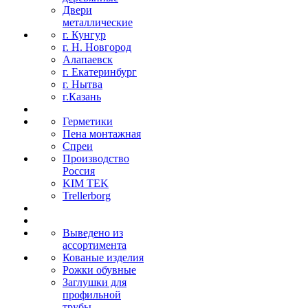
Двери
металлические
г. Кунгур
г. Н. Новгород
Алапаевск
г. Екатеринбург
г. Нытва
г.Казань
Герметики
Пена монтажная
Спреи
Производство
Россия
KIM TEK
Trellerborg
Выведено из
ассортимента
Кованые изделия
Рожки обувные
Заглушки для
профильной
трубы