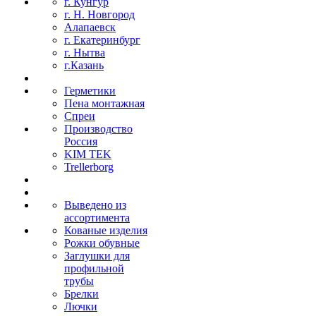
г. Кунгур
г. Н. Новгород
Алапаевск
г. Екатеринбург
г. Нытва
г.Казань
Герметики
Пена монтажная
Спреи
Производство
Россия
KIM TEK
Trellerborg
Выведено из
ассортимента
Кованые изделия
Рожки обувные
Заглушки для
профильной
трубы
Брелки
Лючки