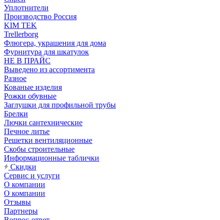
Уплотнители
Производство Россия
KIM TEK
Trellerborg
Флюгера, украшения для дома
Фурнитура для шкатулок
НЕ В ПРАЙС
Выведено из ассортимента
Разное
Кованые изделия
Рожки обувные
Заглушки для профильной трубы
Брелки
Лючки сантехнические
Печное литье
Решетки вентиляционные
Скобы строительные
Информационные таблички
Скидки
Сервис и услуги
О компании
О компании
Отзывы
Партнеры
Вопрос-ответ