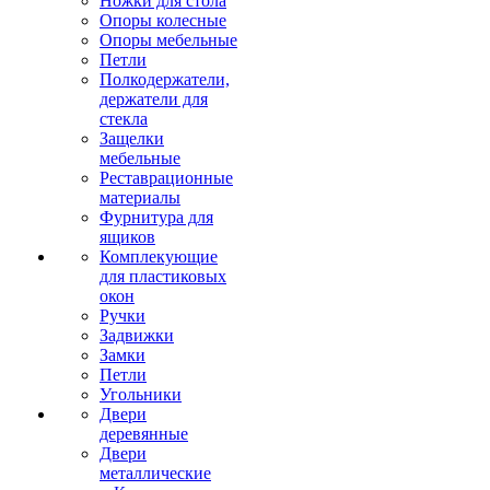
Ножки для стола
Опоры колесные
Опоры мебельные
Петли
Полкодержатели,
держатели для
стекла
Защелки
мебельные
Реставрационные
материалы
Фурнитура для
ящиков
Комплекующие
для пластиковых
окон
Ручки
Задвижки
Замки
Петли
Угольники
Двери
деревянные
Двери
металлические