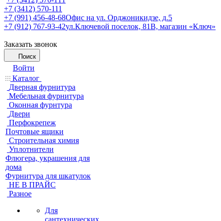
+7 (3412) 570-111
+7 (991) 456-48-68
Офис на ул. Орджоникидзе, д.5
+7 (912) 767-93-42
ул.Ключевой поселок, 81В, магазин «Ключ»
Заказать звонок
Поиск
Войти
Каталог
Дверная фурнитура
Мебельная фурнитура
Оконная фурнтура
Двери
Перфокрепеж
Почтовые ящики
Строительная химия
Уплотнители
Флюгера, украшения для
дома
Фурнитура для шкатулок
НЕ В ПРАЙС
Разное
Для
сантехнических