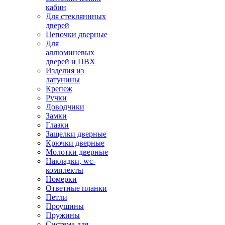
кабин
Для стекляннных
дверей
Цепочки дверные
Для
аллюминевых
дверей и ПВХ
Изделия из
латунины
Крепеж
Ручки
Доводчики
Замки
Глазки
Защелки дверные
Крючки дверные
Молотки дверные
Накладки, wc-
комплекты
Номерки
Ответные планки
Петли
Проушины
Пружины
Система для