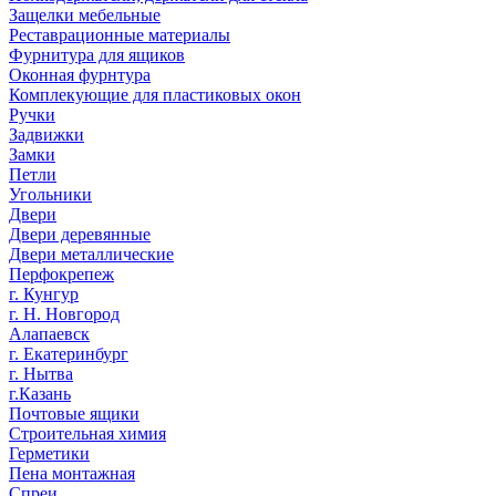
Защелки мебельные
Реставрационные материалы
Фурнитура для ящиков
Оконная фурнтура
Комплекующие для пластиковых окон
Ручки
Задвижки
Замки
Петли
Угольники
Двери
Двери деревянные
Двери металлические
Перфокрепеж
г. Кунгур
г. Н. Новгород
Алапаевск
г. Екатеринбург
г. Нытва
г.Казань
Почтовые ящики
Строительная химия
Герметики
Пена монтажная
Спреи