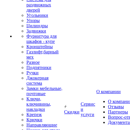
раздвижных
дверей
Угольники
Упоры
Цилиндры
Задвижки
Фурнитура для
шкафов - купе
Кронштейны
Газлифт,барный
мех
Разное
Подпятники
Ручки
Джокерная
система
Замки мебельные,
О компании
почтовые
Ключи,
О компани
ключивины,
Сервис
Отзывы
накладки
и
Скидки
Партнеры
Крепеж
услуги
Вопрос-от
Крючки
Документа
Направляющие