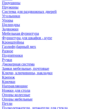
Проушины
Пружины
Система для раздвижных дверей
Угольники
Упоры
Цилиндры
Задвижки
Мебельная фурнитура
Фурнитура для шкафов - купе
Кронштейны
Газлифт,барный мех
Разное
Подпятники
Ручки
Джокерная система
Замки мебельные, почтовые
Ключи, ключивины, накладки
Крепеж
Крючки
Направляющие
Ножки для стола
Опоры колесные
Опоры мебельные
Петли
Полкодержатели, держатели для стекла