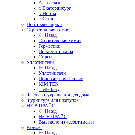
Алапаевск
г. Екатеринбург
г. Нытва
г.Казань
Почтовые ящики
Строительная химия
Назад
Строительная химия
Герметики
Пена монтажная
Спреи
Уплотнители
Назад
Уплотнители
Производство Россия
KIM TEK
Trellerborg
Флюгера, украшения для дома
Фурнитура для шкатулок
НЕ В ПРАЙС
Назад
НЕ В ПРАЙС
Выведено из ассортимента
Разное
Назад