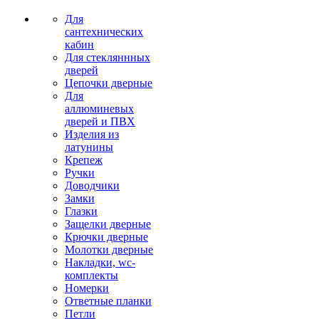
Для
сантехнических
кабин
Для стекляннных
дверей
Цепочки дверные
Для
аллюминевых
дверей и ПВХ
Изделия из
латунины
Крепеж
Ручки
Доводчики
Замки
Глазки
Защелки дверные
Крючки дверные
Молотки дверные
Накладки, wc-
комплекты
Номерки
Ответные планки
Петли