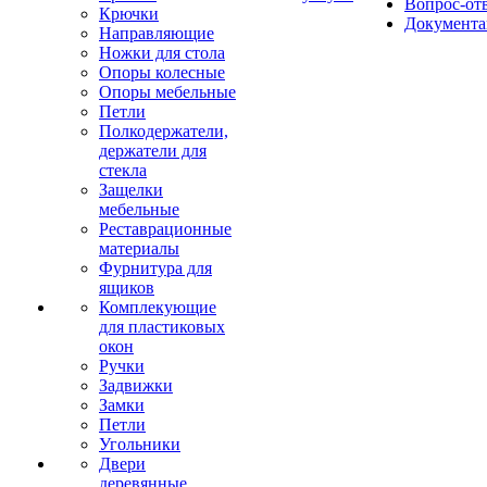
Вопрос-от
Крючки
Документа
Направляющие
Ножки для стола
Опоры колесные
Опоры мебельные
Петли
Полкодержатели,
держатели для
стекла
Защелки
мебельные
Реставрационные
материалы
Фурнитура для
ящиков
Комплекующие
для пластиковых
окон
Ручки
Задвижки
Замки
Петли
Угольники
Двери
деревянные