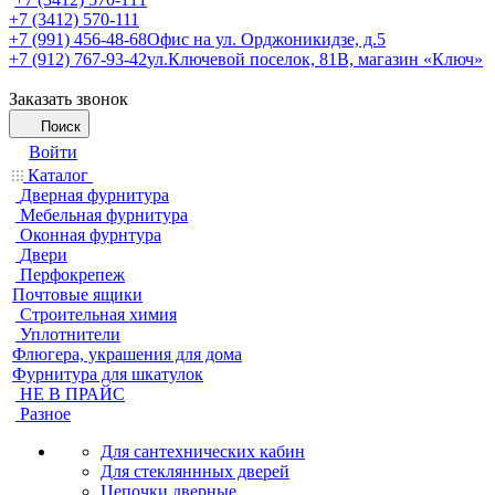
+7 (3412) 570-111
+7 (991) 456-48-68
Офис на ул. Орджоникидзе, д.5
+7 (912) 767-93-42
ул.Ключевой поселок, 81В, магазин «Ключ»
Заказать звонок
Поиск
Войти
Каталог
Дверная фурнитура
Мебельная фурнитура
Оконная фурнтура
Двери
Перфокрепеж
Почтовые ящики
Строительная химия
Уплотнители
Флюгера, украшения для дома
Фурнитура для шкатулок
НЕ В ПРАЙС
Разное
Для сантехнических кабин
Для стекляннных дверей
Цепочки дверные