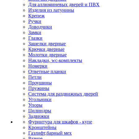
Для аллюминевых дверей и ПВХ
Изделия из латунины
Крепеж
Ручки
Доводчики
Замки
Глазки
Защелки дверные
Крючки дверные
Молотки дверные
Накладки, wc-комплекты
Номерки
Ответные планки
Петли
Проушины
Пружины
Система для раздвижных дверей
Угольники
Упоры
Цилиндры
Задвижки
Фурнитура для шкафов - купе
Кронштейны
Газлифт,барный мех
Разное