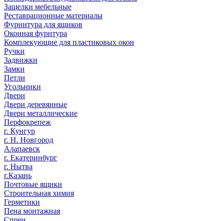
Защелки мебельные
Реставрационные материалы
Фурнитура для ящиков
Оконная фурнтура
Комплекующие для пластиковых окон
Ручки
Задвижки
Замки
Петли
Угольники
Двери
Двери деревянные
Двери металлические
Перфокрепеж
г. Кунгур
г. Н. Новгород
Алапаевск
г. Екатеринбург
г. Нытва
г.Казань
Почтовые ящики
Строительная химия
Герметики
Пена монтажная
Спреи