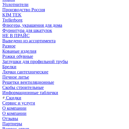
Уплотнители
Производство Россия
KIM TEK
Trellerborg
Флюгера, украшения для дома
Фурнитура для шкатулок
НЕ В ПРАЙС
Выведено из ассортимента
Разное
Кованые изделия
Рожки обувные
Заглушки для профильной трубы
Брелки
Лючки сантехнические
Печное литье
Решетки вентиляционные
Скобы строительные
Информационные таблички
Скидки
Сервис и услуги
О компании
О компании
Отзывы
Партнеры
Вопрос-ответ