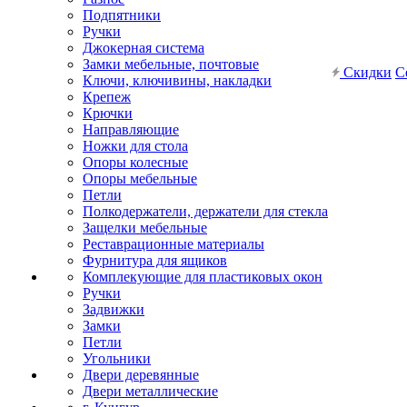
Подпятники
Ручки
Джокерная система
Замки мебельные, почтовые
Скидки
С
Ключи, ключивины, накладки
Крепеж
Крючки
Направляющие
Ножки для стола
Опоры колесные
Опоры мебельные
Петли
Полкодержатели, держатели для стекла
Защелки мебельные
Реставрационные материалы
Фурнитура для ящиков
Комплекующие для пластиковых окон
Ручки
Задвижки
Замки
Петли
Угольники
Двери деревянные
Двери металлические