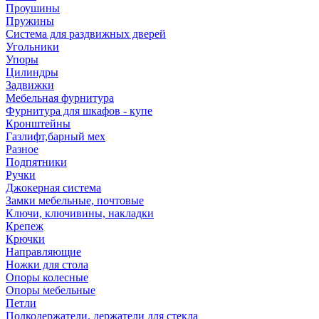
Проушины
Пружины
Система для раздвижных дверей
Угольники
Упоры
Цилиндры
Задвижки
Мебельная фурнитура
Фурнитура для шкафов - купе
Кронштейны
Газлифт,барный мех
Разное
Подпятники
Ручки
Джокерная система
Замки мебельные, почтовые
Ключи, ключивины, накладки
Крепеж
Крючки
Направляющие
Ножки для стола
Опоры колесные
Опоры мебельные
Петли
Полкодержатели, держатели для стекла