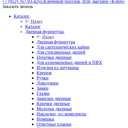
+7 (912) 767-93-42
ул.Ключевой поселок, 81В, магазин «Ключ»
Заказать звонок
Каталог
Назад
Каталог
Дверная фурнитура
Назад
Дверная фурнитура
Для сантехнических кабин
Для стекляннных дверей
Цепочки дверные
Для аллюминевых дверей и ПВХ
Изделия из латунины
Крепеж
Ручки
Доводчики
Замки
Глазки
Защелки дверные
Крючки дверные
Молотки дверные
Накладки, wc-комплекты
Номерки
Ответные планки