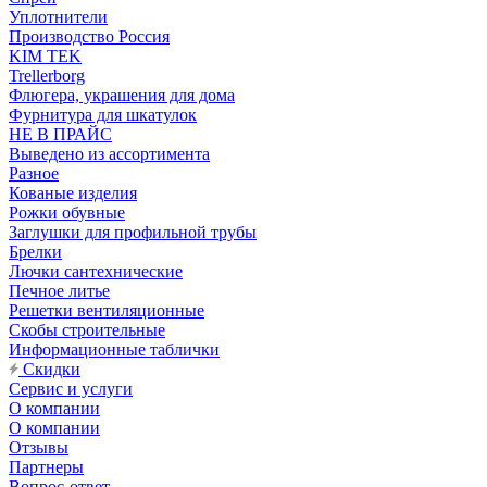
Уплотнители
Производство Россия
KIM TEK
Trellerborg
Флюгера, украшения для дома
Фурнитура для шкатулок
НЕ В ПРАЙС
Выведено из ассортимента
Разное
Кованые изделия
Рожки обувные
Заглушки для профильной трубы
Брелки
Лючки сантехнические
Печное литье
Решетки вентиляционные
Скобы строительные
Информационные таблички
Скидки
Сервис и услуги
О компании
О компании
Отзывы
Партнеры
Вопрос-ответ