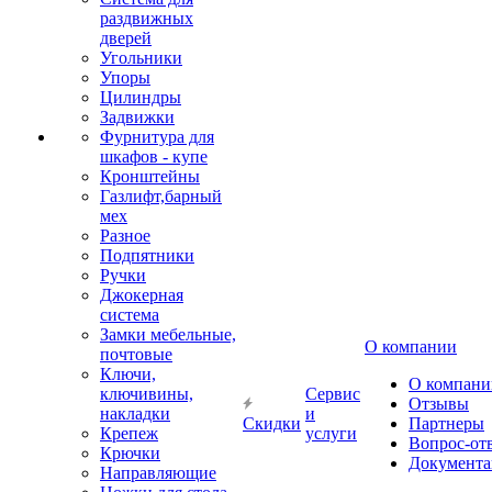
раздвижных
дверей
Угольники
Упоры
Цилиндры
Задвижки
Фурнитура для
шкафов - купе
Кронштейны
Газлифт,барный
мех
Разное
Подпятники
Ручки
Джокерная
система
Замки мебельные,
О компании
почтовые
Ключи,
О компани
ключивины,
Сервис
Отзывы
накладки
и
Скидки
Партнеры
Крепеж
услуги
Вопрос-от
Крючки
Документа
Направляющие