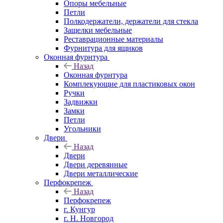
Опоры мебельные
Петли
Полкодержатели, держатели для стекла
Защелки мебельные
Реставрационные материалы
Фурнитура для ящиков
Оконная фурнтура
Назад
Оконная фурнтура
Комплекующие для пластиковых окон
Ручки
Задвижки
Замки
Петли
Угольники
Двери
Назад
Двери
Двери деревянные
Двери металлические
Перфокрепеж
Назад
Перфокрепеж
г. Кунгур
г. Н. Новгород