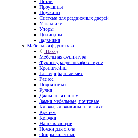
Петли
Проушины
Пружины
Система для раздвижных дверей
Угольники
Упоры
Цилиндры
Задвижки
Мебельная фурнитура
Назад
Мебельная фурнитура
Фурнитура для шкафов - купе
Кронштейны
Газлифт,барный мех
Разное
Подпятники
Ручки
Джокерная система
Замки мебельные, почтовые
Ключи, ключивины, накладки
Крепеж
Крючки
Направляющие
Ножки для стола
Опоры колесные