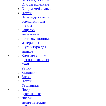
Ножки для стола
Опоры колесные
Опоры мебельные
Петли
Полкодержатели,
держатели для
стекла
Защелки
мебельные
Реставрационные
материалы
Фурнитура для
ящиков
Комплекующие
для пластиковых
окон
Ручки
Задвижки
Замки
Петли
Угольники
Двери
деревянные
Двери
металлические