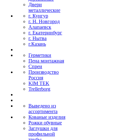
Двери
металлические
г. Кунгур
г. Н. Новгород
Алапаевск
г. Екатеринбург
г. Нытва
г.Казань
Герметики
Пена монтажная
Спреи
Производство
Россия
KIM TEK
Trellerborg
Выведено из
ассортимента
Кованые изделия
Рожки обувные
Заглушки для
профильной
трубы