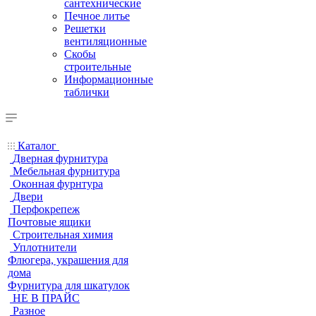
сантехнические
Печное литье
Решетки
вентиляционные
Скобы
строительные
Информационные
таблички
Каталог
Дверная фурнитура
Мебельная фурнитура
Оконная фурнтура
Двери
Перфокрепеж
Почтовые ящики
Строительная химия
Уплотнители
Флюгера, украшения для
дома
Фурнитура для шкатулок
НЕ В ПРАЙС
Разное