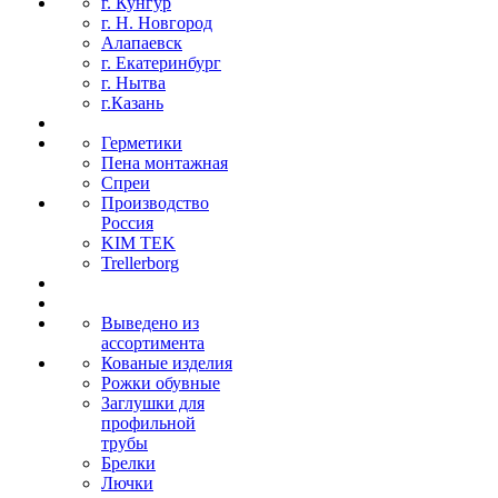
г. Кунгур
г. Н. Новгород
Алапаевск
г. Екатеринбург
г. Нытва
г.Казань
Герметики
Пена монтажная
Спреи
Производство
Россия
KIM TEK
Trellerborg
Выведено из
ассортимента
Кованые изделия
Рожки обувные
Заглушки для
профильной
трубы
Брелки
Лючки