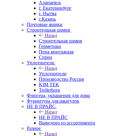
Алапаевск
г. Екатеринбург
г. Нытва
г.Казань
Почтовые ящики
Строительная химия
Назад
Строительная химия
Герметики
Пена монтажная
Спреи
Уплотнители
Назад
Уплотнители
Производство Россия
KIM TEK
Trellerborg
Флюгера, украшения для дома
Фурнитура для шкатулок
НЕ В ПРАЙС
Назад
НЕ В ПРАЙС
Выведено из ассортимента
Разное
Назад