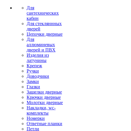
Для
сантехнических
кабин
Для стекляннных
дверей
Цепочки дверные
Для
аллюминевых
дверей и ПВХ
Изделия из
латунины
Крепеж
Ручки
Доводчики
Замки
Глазки
Защелки дверные
Крючки дверные
Молотки дверные
Накладки, wc-
комплекты
Номерки
Ответные планки
Петли