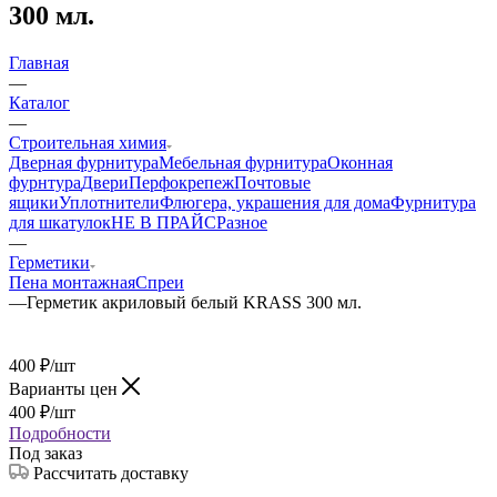
300 мл.
Главная
—
Каталог
—
Строительная химия
Дверная фурнитура
Мебельная фурнитура
Оконная
фурнтура
Двери
Перфокрепеж
Почтовые
ящики
Уплотнители
Флюгера, украшения для дома
Фурнитура
для шкатулок
НЕ В ПРАЙС
Разное
—
Герметики
Пена монтажная
Спреи
—
Герметик акриловый белый KRASS 300 мл.
400
₽
/шт
Варианты цен
400
₽
/шт
Подробности
Под заказ
Рассчитать доставку