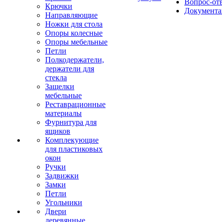
Вопрос-от
Крючки
Документа
Направляющие
Ножки для стола
Опоры колесные
Опоры мебельные
Петли
Полкодержатели,
держатели для
стекла
Защелки
мебельные
Реставрационные
материалы
Фурнитура для
ящиков
Комплекующие
для пластиковых
окон
Ручки
Задвижки
Замки
Петли
Угольники
Двери
деревянные