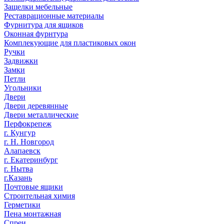
Защелки мебельные
Реставрационные материалы
Фурнитура для ящиков
Оконная фурнтура
Комплекующие для пластиковых окон
Ручки
Задвижки
Замки
Петли
Угольники
Двери
Двери деревянные
Двери металлические
Перфокрепеж
г. Кунгур
г. Н. Новгород
Алапаевск
г. Екатеринбург
г. Нытва
г.Казань
Почтовые ящики
Строительная химия
Герметики
Пена монтажная
Спреи