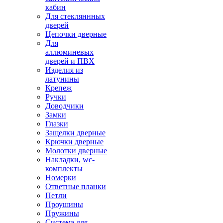
кабин
Для стекляннных
дверей
Цепочки дверные
Для
аллюминевых
дверей и ПВХ
Изделия из
латунины
Крепеж
Ручки
Доводчики
Замки
Глазки
Защелки дверные
Крючки дверные
Молотки дверные
Накладки, wc-
комплекты
Номерки
Ответные планки
Петли
Проушины
Пружины
Система для