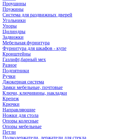
Проушины
Пружины
Система для раздвижных дверей
Угольники
Упоры
Цилиндры
Задвижки
Мебельная фурнитура
Фурнитура для шкафов - купе
Кронштейны
Газлифт,барный мех
Разное
Подпятники
Ручки
Джокерная система
Замки мебельные, почтовые
Ключи, ключивины, накладки
Крепеж
Крючки
Направляющие
Ножки для стола
Опоры колесные
Опоры мебельные
Петли
Полкодержатели, держатели для стекла