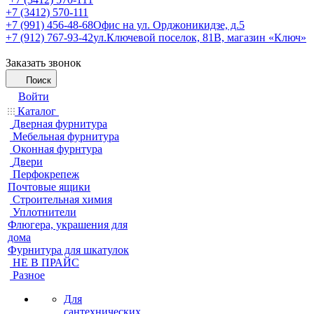
+7 (3412) 570-111
+7 (991) 456-48-68
Офис на ул. Орджоникидзе, д.5
+7 (912) 767-93-42
ул.Ключевой поселок, 81В, магазин «Ключ»
Заказать звонок
Поиск
Войти
Каталог
Дверная фурнитура
Мебельная фурнитура
Оконная фурнтура
Двери
Перфокрепеж
Почтовые ящики
Строительная химия
Уплотнители
Флюгера, украшения для
дома
Фурнитура для шкатулок
НЕ В ПРАЙС
Разное
Для
сантехнических