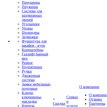
Проушины
Пружины
Система для
раздвижных
дверей
Угольники
Упоры
Цилиндры
Задвижки
Фурнитура для
шкафов - купе
Кронштейны
Газлифт,барный
мех
Разное
Подпятники
Ручки
Джокерная
система
Замки мебельные,
О компании
почтовые
Ключи,
О компани
ключивины,
Сервис
Отзывы
накладки
и
Скидки
Партнеры
Крепеж
услуги