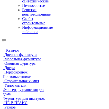
сантехнические
Печное литье
Решетки
вентиляционные
Скобы
строительные
Информационные
таблички
Каталог
Дверная фурнитура
Мебельная фурнитура
Оконная фурнтура
Двери
Перфокрепеж
Почтовые ящики
Строительная химия
Уплотнители
Флюгера, украшения для
дома
Фурнитура для шкатулок
НЕ В ПРАЙС
Разное