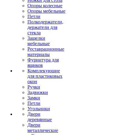
Ножки для стола
Опоры колесные
Опоры мебельные
Петли
Полкодержатели,
держатели для
стекла
Защелки
мебельные
Реставрационные
материалы
Фурнитура для
ящиков
Комплекующие
для пластиковых
окон
Ручки
Задвижки
Замки
Петли
Угольники
Двери
деревянные
Двери
металлические