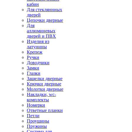
кабин
Для стекляннных
дверей
Цепочки дверные
Для
аллюминевых
дверей и ПВХ
Изделия из
латунины
Крепеж
Ручки
Доводчики
Замки
Глазки
Защелки дверные
Крючки дверные
Молотки дверные
Накладки, wc-
комплекты
Номерки
Ответные планки
Петли
Проушины
Пружины
Система для