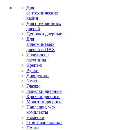
Для
сантехнических
кабин
Для стекляннных
дверей
Цепочки дверные
Для
аллюминевых
дверей и ПВХ
Изделия из
латунины
Крепеж
Ручки
Доводчики
Замки
Глазки
Защелки дверные
Крючки дверные
Молотки дверные
Накладки, wc-
комплекты
Номерки
Ответные планки
Петли