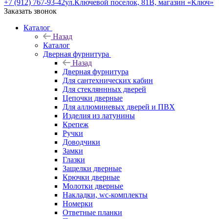
+7 (912) 767-93-42
ул.Ключевой поселок, 81В, магазин «Ключ»
Заказать звонок
Каталог
Назад
Каталог
Дверная фурнитура
Назад
Дверная фурнитура
Для сантехнических кабин
Для стекляннных дверей
Цепочки дверные
Для аллюминевых дверей и ПВХ
Изделия из латунины
Крепеж
Ручки
Доводчики
Замки
Глазки
Защелки дверные
Крючки дверные
Молотки дверные
Накладки, wc-комплекты
Номерки
Ответные планки