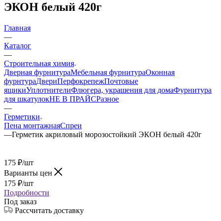
ЭКОН белый 420г
Главная
—
Каталог
—
Строительная химия
Дверная фурнитура
Мебельная фурнитура
Оконная
фурнтура
Двери
Перфокрепеж
Почтовые
ящики
Уплотнители
Флюгера, украшения для дома
Фурнитура
для шкатулок
НЕ В ПРАЙС
Разное
—
Герметики
Пена монтажная
Спреи
—
Герметик акриловый морозостойкий ЭКОН белый 420г
175
₽
/шт
Варианты цен
175
₽
/шт
Подробности
Под заказ
Рассчитать доставку