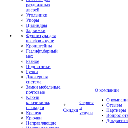
раздвижных
дверей
Угольники
Упоры
Цилиндры
Задвижки
Фурнитура для
шкафов - купе
Кронштейны
Газлифт,барный
мех
Разное
Подпятники
Ручки
Джокерная
система
Замки мебельные,
О компании
почтовые
Ключи,
О компани
ключивины,
Сервис
Отзывы
накладки
и
Скидки
Партнеры
Крепеж
услуги
Вопрос-от
Крючки
Документа
Направляющие