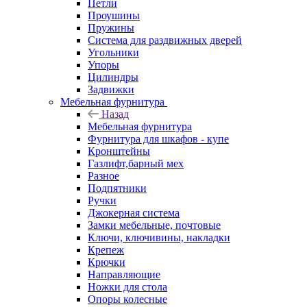
Петли
Проушины
Пружины
Система для раздвижных дверей
Угольники
Упоры
Цилиндры
Задвижки
Мебельная фурнитура
Назад
Мебельная фурнитура
Фурнитура для шкафов - купе
Кронштейны
Газлифт,барный мех
Разное
Подпятники
Ручки
Джокерная система
Замки мебельные, почтовые
Ключи, ключивины, накладки
Крепеж
Крючки
Направляющие
Ножки для стола
Опоры колесные