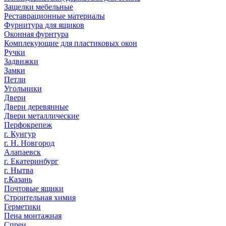
Защелки мебельные
Реставрационные материалы
Фурнитура для ящиков
Оконная фурнтура
Комплекующие для пластиковых окон
Ручки
Задвижки
Замки
Петли
Угольники
Двери
Двери деревянные
Двери металлические
Перфокрепеж
г. Кунгур
г. Н. Новгород
Алапаевск
г. Екатеринбург
г. Нытва
г.Казань
Почтовые ящики
Строительная химия
Герметики
Пена монтажная
Спреи