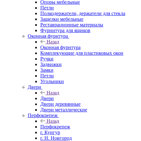
Опоры мебельные
Петли
Полкодержатели, держатели для стекла
Защелки мебельные
Реставрационные материалы
Фурнитура для ящиков
Оконная фурнтура
Назад
Оконная фурнтура
Комплекующие для пластиковых окон
Ручки
Задвижки
Замки
Петли
Угольники
Двери
Назад
Двери
Двери деревянные
Двери металлические
Перфокрепеж
Назад
Перфокрепеж
г. Кунгур
г. Н. Новгород