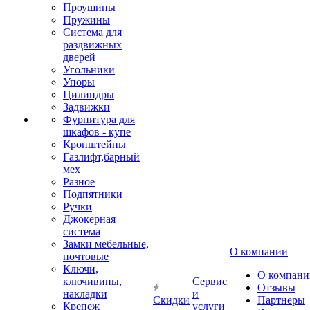
Проушины
Пружины
Система для
раздвижных
дверей
Угольники
Упоры
Цилиндры
Задвижки
Фурнитура для
шкафов - купе
Кронштейны
Газлифт,барный
мех
Разное
Подпятники
Ручки
Джокерная
система
Замки мебельные,
О компании
почтовые
Ключи,
О компани
ключивины,
Сервис
Отзывы
накладки
и
Скидки
Партнеры
Крепеж
услуги