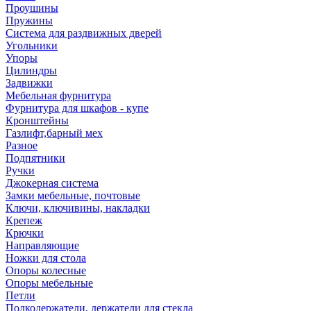
Проушины
Пружины
Система для раздвижных дверей
Угольники
Упоры
Цилиндры
Задвижки
Мебельная фурнитура
Фурнитура для шкафов - купе
Кронштейны
Газлифт,барный мех
Разное
Подпятники
Ручки
Джокерная система
Замки мебельные, почтовые
Ключи, ключивины, накладки
Крепеж
Крючки
Направляющие
Ножки для стола
Опоры колесные
Опоры мебельные
Петли
Полкодержатели, держатели для стекла