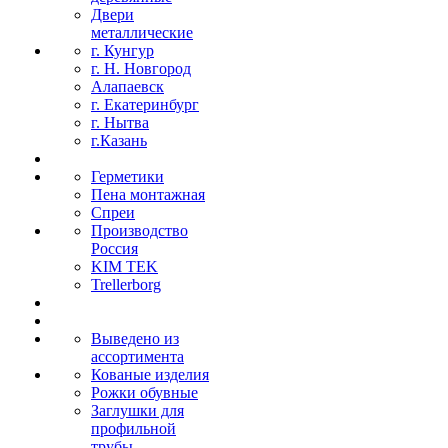
Двери
металлические
г. Кунгур
г. Н. Новгород
Алапаевск
г. Екатеринбург
г. Нытва
г.Казань
Герметики
Пена монтажная
Спреи
Производство
Россия
KIM TEK
Trellerborg
Выведено из
ассортимента
Кованые изделия
Рожки обувные
Заглушки для
профильной
трубы