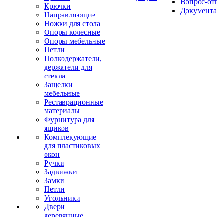
Вопрос-от
Крючки
Документа
Направляющие
Ножки для стола
Опоры колесные
Опоры мебельные
Петли
Полкодержатели,
держатели для
стекла
Защелки
мебельные
Реставрационные
материалы
Фурнитура для
ящиков
Комплекующие
для пластиковых
окон
Ручки
Задвижки
Замки
Петли
Угольники
Двери
деревянные