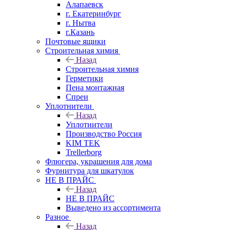
Алапаевск
г. Екатеринбург
г. Нытва
г.Казань
Почтовые ящики
Строительная химия
Назад
Строительная химия
Герметики
Пена монтажная
Спреи
Уплотнители
Назад
Уплотнители
Производство Россия
KIM TEK
Trellerborg
Флюгера, украшения для дома
Фурнитура для шкатулок
НЕ В ПРАЙС
Назад
НЕ В ПРАЙС
Выведено из ассортимента
Разное
Назад