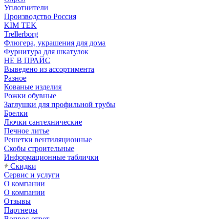
Уплотнители
Производство Россия
KIM TEK
Trellerborg
Флюгера, украшения для дома
Фурнитура для шкатулок
НЕ В ПРАЙС
Выведено из ассортимента
Разное
Кованые изделия
Рожки обувные
Заглушки для профильной трубы
Брелки
Лючки сантехнические
Печное литье
Решетки вентиляционные
Скобы строительные
Информационные таблички
Скидки
Сервис и услуги
О компании
О компании
Отзывы
Партнеры
Вопрос-ответ