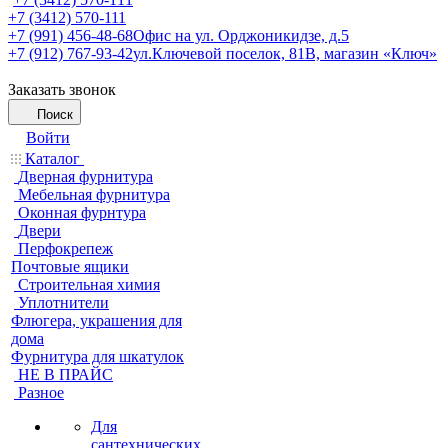
+7 (3412) 570-111
+7 (991) 456-48-68
Офис на ул. Орджоникидзе, д.5
+7 (912) 767-93-42
ул.Ключевой поселок, 81В, магазин «Ключ»
Заказать звонок
Поиск
Войти
Каталог
Дверная фурнитура
Мебельная фурнитура
Оконная фурнтура
Двери
Перфокрепеж
Почтовые ящики
Строительная химия
Уплотнители
Флюгера, украшения для
дома
Фурнитура для шкатулок
НЕ В ПРАЙС
Разное
Для
сантехнических