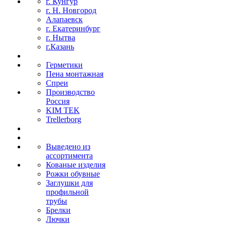
г. Кунгур
г. Н. Новгород
Алапаевск
г. Екатеринбург
г. Нытва
г.Казань
Герметики
Пена монтажная
Спреи
Производство
Россия
KIM TEK
Trellerborg
Выведено из
ассортимента
Кованые изделия
Рожки обувные
Заглушки для
профильной
трубы
Брелки
Лючки