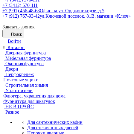
+7 (3412) 570-111
+7 (991) 456-48-68
Офис на ул. Орджоникидзе, д.5
+7 (912) 767-93-42
ул.Ключевой поселок, 81В, магазин «Ключ»
Заказать звонок
Поиск
Войти
Каталог
Дверная фурнитура
Мебельная фурнитура
Оконная фурнтура
Двери
Перфокрепеж
Почтовые ящики
Строительная химия
Уплотнители
Флюгера, украшения для дома
Фурнитура для шкатулок
НЕ В ПРАЙС
Разное
Для сантехнических кабин
Для стекляннных дверей
Цепочки дверные