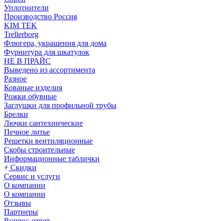
Уплотнители
Производство Россия
KIM TEK
Trellerborg
Флюгера, украшения для дома
Фурнитура для шкатулок
НЕ В ПРАЙС
Выведено из ассортимента
Разное
Кованые изделия
Рожки обувные
Заглушки для профильной трубы
Брелки
Лючки сантехнические
Печное литье
Решетки вентиляционные
Скобы строительные
Информационные таблички
Скидки
Сервис и услуги
О компании
О компании
Отзывы
Партнеры
Вопрос-ответ