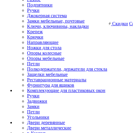
Подпятники
Ручки
Джокерная система
Замки мебельные, почтовые
Скидки
С
Ключи, ключивины, накладки
Крепеж
Крючки
Направляющие
Ножки для стола
Опоры колесные
Опоры мебельные
Петли
Полкодержатели, держатели для стекла
Защелки мебельные
Реставрационные материалы
Фурнитура для ящиков
Комплекующие для пластиковых окон
Ручки
Задвижки
Замки
Петли
Угольники
Двери деревянные
Двери металлические