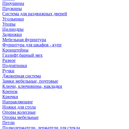
Проушины
Пружины
Система для раздвижных дверей
Угольники
Упоры
Цилиндры
Задвижки
Мебельная фурнитура
Фурнитура для шкафов - купе
Кронштейны
Газлифт,барный мех
Разное
Подпятники
Ручки
Джокерная система
Замки мебельные, почтовые
Ключи, ключивины, накладки
Крепеж
Крючки
Направляющие
Ножки для стола
Опоры колесные
Опоры мебельные
Петли
Полкодержатели, держатели для стекла