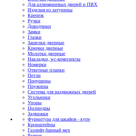
Для аллюминевых дверей и ПВХ
Изделия из латунины
Крепеж
Ручки
Доводчики
Замки
Глазки
Защелки дверные
Крючки дверные
Молотки дверные
Накладки, wc-комплекты
Номерки
Ответные планки
Петли
Проушины
Пружины
Система для раздвижных дверей
Угольники
Упоры
Цилиндры
Задвижки
Фурнитура для шкафов - купе
Кронштейны
Газлифт,барный мех
Разное