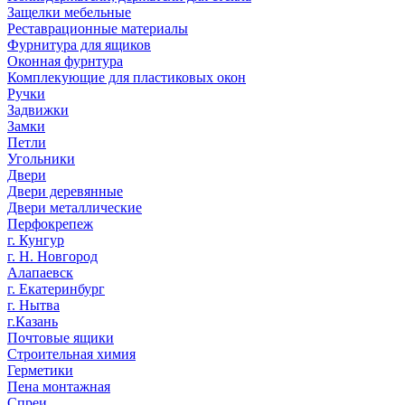
Защелки мебельные
Реставрационные материалы
Фурнитура для ящиков
Оконная фурнтура
Комплекующие для пластиковых окон
Ручки
Задвижки
Замки
Петли
Угольники
Двери
Двери деревянные
Двери металлические
Перфокрепеж
г. Кунгур
г. Н. Новгород
Алапаевск
г. Екатеринбург
г. Нытва
г.Казань
Почтовые ящики
Строительная химия
Герметики
Пена монтажная
Спреи