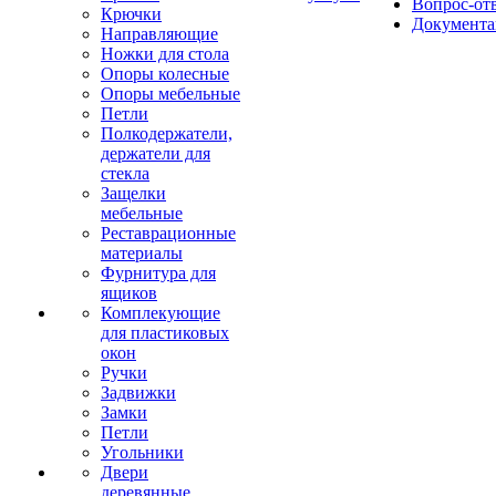
Вопрос-от
Крючки
Документа
Направляющие
Ножки для стола
Опоры колесные
Опоры мебельные
Петли
Полкодержатели,
держатели для
стекла
Защелки
мебельные
Реставрационные
материалы
Фурнитура для
ящиков
Комплекующие
для пластиковых
окон
Ручки
Задвижки
Замки
Петли
Угольники
Двери
деревянные