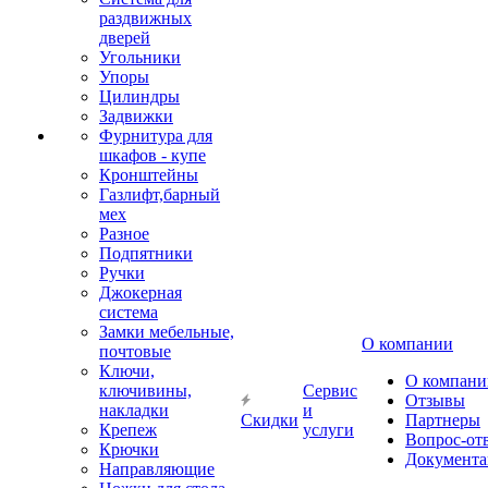
раздвижных
дверей
Угольники
Упоры
Цилиндры
Задвижки
Фурнитура для
шкафов - купе
Кронштейны
Газлифт,барный
мех
Разное
Подпятники
Ручки
Джокерная
система
Замки мебельные,
О компании
почтовые
Ключи,
О компани
ключивины,
Сервис
Отзывы
накладки
и
Скидки
Партнеры
Крепеж
услуги
Вопрос-от
Крючки
Документа
Направляющие