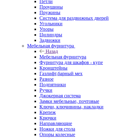
Петли
Проушины
Пружины
Система для раздвижных дверей
Угольники
Упоры
Цилиндры
Задвижки
Мебельная фурнитура
Назад
Мебельная фурнитура
Фурнитура для шкафов - купе
Кронштейны
Газлифт,барный мех
Разное
Подпятники
Ручки
Джокерная система
Замки мебельные, почтовые
Ключи, ключивины, накладки
Крепеж
Крючки
Направляющие
Ножки для стола
Опоры колесные