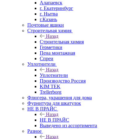
Алапаевск
г. Екатеринбург
г. Нытва
г.Казань
Почтовые ящики
Строительная химия
Назад
Строительная химия
Герметики
Пена монтажная
Спреи
Уплотнители
Назад
Уплотнители
Производство Россия
KIM TEK
Trellerborg
Флюгера, украшения для дома
Фурнитура для шкатулок
НЕ В ПРАЙС
Назад
НЕ В ПРАЙС
Выведено из ассортимента
Разное
Назад