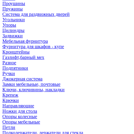
Проушины
Пружины
Система для раздвижных дверей
Угольники
Упоры
Цилиндры
Задвижки
Мебельная фурнитура
Фурнитура для шкафов - купе
Кронштейны
Газлифт,барный мех
Разное
Подпятники
Ручки
Джокерная система
Замки мебельные, почтовые
Ключи, ключивины, накладки
Крепеж
Крючки
Направляющие
Ножки для стола
Опоры колесные
Опоры мебельные
Петли
Полкодержатели, держатели для стекла