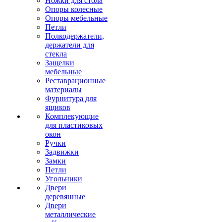
Ножки для стола
Опоры колесные
Опоры мебельные
Петли
Полкодержатели,
держатели для
стекла
Защелки
мебельные
Реставрационные
материалы
Фурнитура для
ящиков
Комплекующие
для пластиковых
окон
Ручки
Задвижки
Замки
Петли
Угольники
Двери
деревянные
Двери
металлические