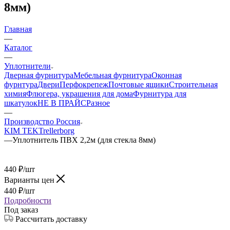
8мм)
Главная
—
Каталог
—
Уплотнители
Дверная фурнитура
Мебельная фурнитура
Оконная
фурнтура
Двери
Перфокрепеж
Почтовые ящики
Строительная
химия
Флюгера, украшения для дома
Фурнитура для
шкатулок
НЕ В ПРАЙС
Разное
—
Производство Россия
KIM TEK
Trellerborg
—
Уплотнитель ПВХ 2,2м (для стекла 8мм)
440
₽
/шт
Варианты цен
440
₽
/шт
Подробности
Под заказ
Рассчитать доставку