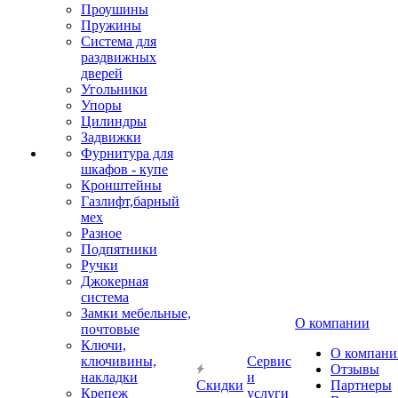
Проушины
Пружины
Система для
раздвижных
дверей
Угольники
Упоры
Цилиндры
Задвижки
Фурнитура для
шкафов - купе
Кронштейны
Газлифт,барный
мех
Разное
Подпятники
Ручки
Джокерная
система
Замки мебельные,
О компании
почтовые
Ключи,
О компани
ключивины,
Сервис
Отзывы
накладки
и
Скидки
Партнеры
Крепеж
услуги