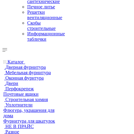
сантехнические
Печное литье
Решетки
вентиляционные
Скобы
строительные
Информационные
таблички
Каталог
Дверная фурнитура
Мебельная фурнитура
Оконная фурнтура
Двери
Перфокрепеж
Почтовые ящики
Строительная химия
Уплотнители
Флюгера, украшения для
дома
Фурнитура для шкатулок
НЕ В ПРАЙС
Разное