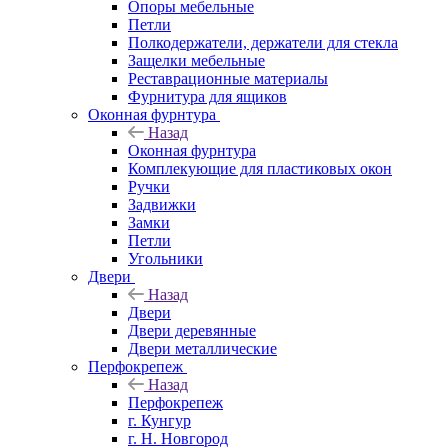
Опоры мебельные
Петли
Полкодержатели, держатели для стекла
Защелки мебельные
Реставрационные материалы
Фурнитура для ящиков
Оконная фурнтура
Назад
Оконная фурнтура
Комплекующие для пластиковых окон
Ручки
Задвижки
Замки
Петли
Угольники
Двери
Назад
Двери
Двери деревянные
Двери металлические
Перфокрепеж
Назад
Перфокрепеж
г. Кунгур
г. Н. Новгород