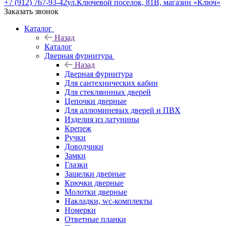
+7 (912) 767-93-42
ул.Ключевой поселок, 81В, магазин «Ключ»
Заказать звонок
Каталог
Назад
Каталог
Дверная фурнитура
Назад
Дверная фурнитура
Для сантехнических кабин
Для стекляннных дверей
Цепочки дверные
Для аллюминевых дверей и ПВХ
Изделия из латунины
Крепеж
Ручки
Доводчики
Замки
Глазки
Защелки дверные
Крючки дверные
Молотки дверные
Накладки, wc-комплекты
Номерки
Ответные планки