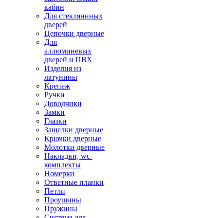
кабин
Для стекляннных
дверей
Цепочки дверные
Для
аллюминевых
дверей и ПВХ
Изделия из
латунины
Крепеж
Ручки
Доводчики
Замки
Глазки
Защелки дверные
Крючки дверные
Молотки дверные
Накладки, wc-
комплекты
Номерки
Ответные планки
Петли
Проушины
Пружины
Система для