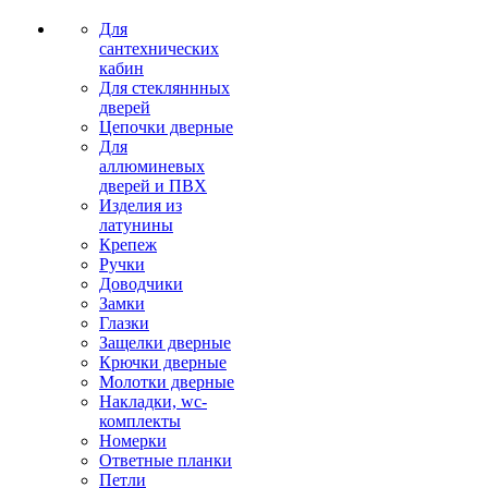
Для
сантехнических
кабин
Для стекляннных
дверей
Цепочки дверные
Для
аллюминевых
дверей и ПВХ
Изделия из
латунины
Крепеж
Ручки
Доводчики
Замки
Глазки
Защелки дверные
Крючки дверные
Молотки дверные
Накладки, wc-
комплекты
Номерки
Ответные планки
Петли