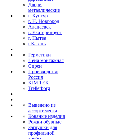
Двери
металлические
г. Кунгур
г. Н. Новгород
Алапаевск
г. Екатеринбург
г. Нытва
г.Казань
Герметики
Пена монтажная
Спреи
Производство
Россия
KIM TEK
Trellerborg
Выведено из
ассортимента
Кованые изделия
Рожки обувные
Заглушки для
профильной
трубы