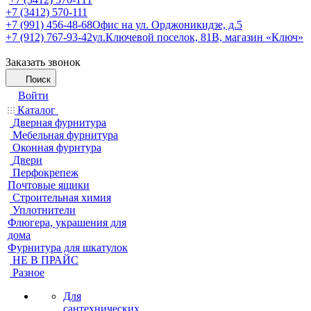
+7 (3412) 570-111
+7 (991) 456-48-68
Офис на ул. Орджоникидзе, д.5
+7 (912) 767-93-42
ул.Ключевой поселок, 81В, магазин «Ключ»
Заказать звонок
Поиск
Войти
Каталог
Дверная фурнитура
Мебельная фурнитура
Оконная фурнтура
Двери
Перфокрепеж
Почтовые ящики
Строительная химия
Уплотнители
Флюгера, украшения для
дома
Фурнитура для шкатулок
НЕ В ПРАЙС
Разное
Для
сантехнических