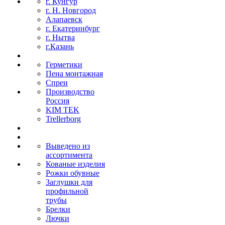
г. Кунгур
г. Н. Новгород
Алапаевск
г. Екатеринбург
г. Нытва
г.Казань
Герметики
Пена монтажная
Спреи
Производство
Россия
KIM TEK
Trellerborg
Выведено из
ассортимента
Кованые изделия
Рожки обувные
Заглушки для
профильной
трубы
Брелки
Лючки