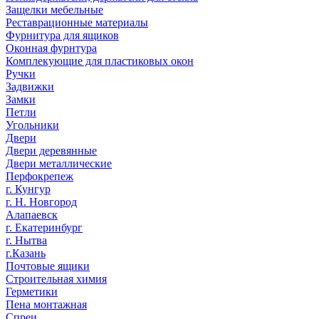
Защелки мебельные
Реставрационные материалы
Фурнитура для ящиков
Оконная фурнтура
Комплекующие для пластиковых окон
Ручки
Задвижки
Замки
Петли
Угольники
Двери
Двери деревянные
Двери металлические
Перфокрепеж
г. Кунгур
г. Н. Новгород
Алапаевск
г. Екатеринбург
г. Нытва
г.Казань
Почтовые ящики
Строительная химия
Герметики
Пена монтажная
Спреи