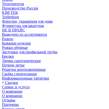
Уплотнители
Производство Россия
KIM TEK
Trellerborg
Флюгера, украшения для дома
Фурнитура для шкатулок
НЕ В ПРАЙС
Выведено из ассортимента
Разное
Кованые изделия
Рожки обувные
Заглушки для профильной трубы
Брелки
Лючки сантехнические
Печное литье
Решетки вентиляционные
Скобы строительные
Информационные таблички
Скидки
Сервис и услуги
О компании
О компании
Отзывы
Партнеры
Вопрос-ответ