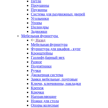
Петли
Проушины
Пружины
Система для раздвижных дверей
Угольники
Упоры
Цилиндры
Задвижки
Мебельная фурнитура
Назад
Мебельная фурнитура
Фурнитура для шкафов - купе
Кронштейны
Газлифт,барный мех
Разное
Подпятники
Ручки
Джокерная система
Замки мебельные, почтовые
Ключи, ключивины, накладки
Крепеж
Крючки
Направляющие
Ножки для стола
Опоры колесные