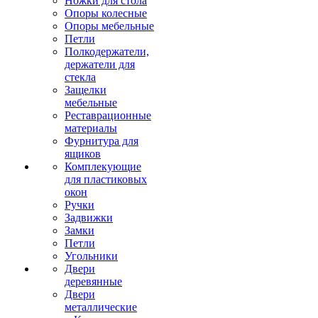
Ножки для стола
Опоры колесные
Опоры мебельные
Петли
Полкодержатели,
держатели для
стекла
Защелки
мебельные
Реставрационные
материалы
Фурнитура для
ящиков
Комплекующие
для пластиковых
окон
Ручки
Задвижки
Замки
Петли
Угольники
Двери
деревянные
Двери
металлические