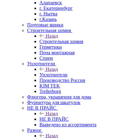
Алапаевск
г. Екатеринбург
г. Нытва
г.Казань
Почтовые ящики
Строительная химия
Назад
Строительная химия
Герметики
Пена монтажная
Спреи
Уплотнители
Назад
Уплотнители
Производство Россия
KIM TEK
Trellerborg
Флюгера, украшения для дома
Фурнитура для шкатулок
НЕ В ПРАЙС
Назад
НЕ В ПРАЙС
Выведено из ассортимента
Разное
Назад