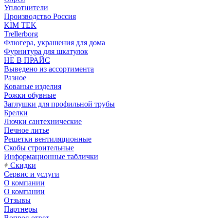
Уплотнители
Производство Россия
KIM TEK
Trellerborg
Флюгера, украшения для дома
Фурнитура для шкатулок
НЕ В ПРАЙС
Выведено из ассортимента
Разное
Кованые изделия
Рожки обувные
Заглушки для профильной трубы
Брелки
Лючки сантехнические
Печное литье
Решетки вентиляционные
Скобы строительные
Информационные таблички
Скидки
Сервис и услуги
О компании
О компании
Отзывы
Партнеры
Вопрос-ответ