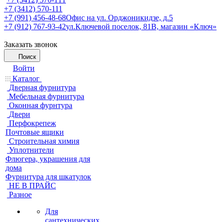
+7 (3412) 570-111
+7 (991) 456-48-68
Офис на ул. Орджоникидзе, д.5
+7 (912) 767-93-42
ул.Ключевой поселок, 81В, магазин «Ключ»
Заказать звонок
Поиск
Войти
Каталог
Дверная фурнитура
Мебельная фурнитура
Оконная фурнтура
Двери
Перфокрепеж
Почтовые ящики
Строительная химия
Уплотнители
Флюгера, украшения для
дома
Фурнитура для шкатулок
НЕ В ПРАЙС
Разное
Для
сантехнических