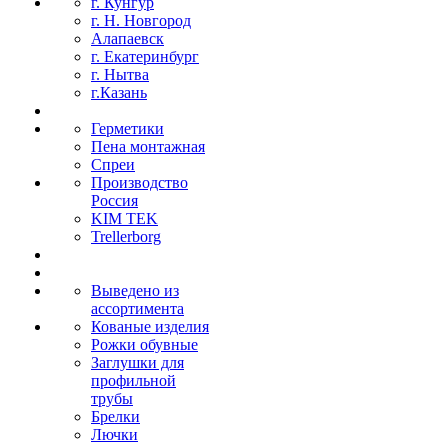
г. Кунгур
г. Н. Новгород
Алапаевск
г. Екатеринбург
г. Нытва
г.Казань
Герметики
Пена монтажная
Спреи
Производство
Россия
KIM TEK
Trellerborg
Выведено из
ассортимента
Кованые изделия
Рожки обувные
Заглушки для
профильной
трубы
Брелки
Лючки