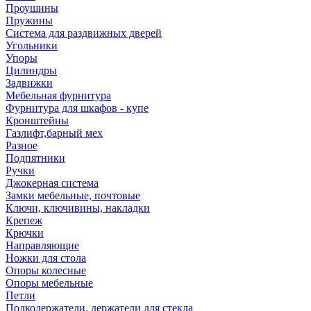
Проушины
Пружины
Система для раздвижных дверей
Угольники
Упоры
Цилиндры
Задвижки
Мебельная фурнитура
Фурнитура для шкафов - купе
Кронштейны
Газлифт,барный мех
Разное
Подпятники
Ручки
Джокерная система
Замки мебельные, почтовые
Ключи, ключивины, накладки
Крепеж
Крючки
Направляющие
Ножки для стола
Опоры колесные
Опоры мебельные
Петли
Полкодержатели, держатели для стекла