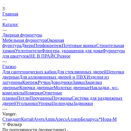
3
Главная
—
Каталог
—
Дверная фурнитура
Мебельная фурнитура
Оконная
фурнтура
Двери
Перфокрепеж
Почтовые ящики
Строительная
химия
Уплотнители
Флюгера, украшения для дома
Фурнитура
для шкатулок
НЕ В ПРАЙС
Разное
—
Глазки
Для сантехнических кабин
Для стекляннных дверей
Цепочки
дверные
Для аллюминевых дверей и ПВХ
Изделия из
латунины
Крепеж
Ручки
Доводчики
Замки
Защелки
дверные
Крючки дверные
Молотки дверные
Накладки, wc-
комплекты
Номерки
Ответные
планки
Петли
Проушины
Пружины
Система для раздвижных
дверей
Угольники
Упоры
Цилиндры
Задвижки
—
Vanger
Стандарт
Китай
Avers
Amig
Apecs
Аллюр
Беларусь*
Нора-М
Фильтр
По популярности (возрастание)