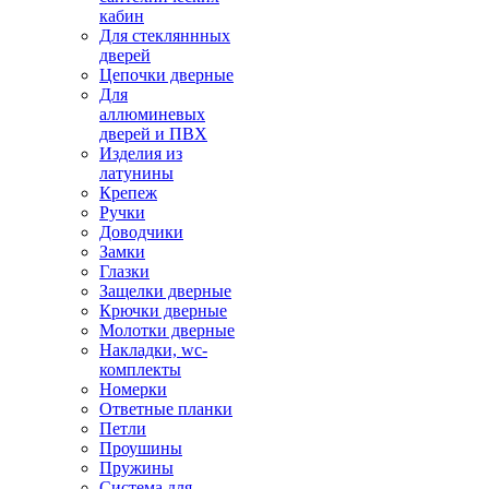
кабин
Для стекляннных
дверей
Цепочки дверные
Для
аллюминевых
дверей и ПВХ
Изделия из
латунины
Крепеж
Ручки
Доводчики
Замки
Глазки
Защелки дверные
Крючки дверные
Молотки дверные
Накладки, wc-
комплекты
Номерки
Ответные планки
Петли
Проушины
Пружины
Система для