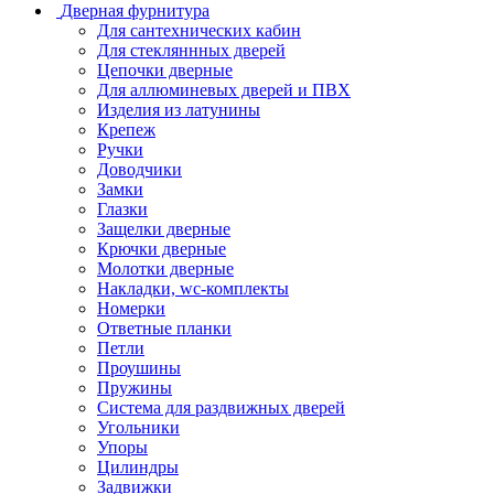
Дверная фурнитура
Для сантехнических кабин
Для стекляннных дверей
Цепочки дверные
Для аллюминевых дверей и ПВХ
Изделия из латунины
Крепеж
Ручки
Доводчики
Замки
Глазки
Защелки дверные
Крючки дверные
Молотки дверные
Накладки, wc-комплекты
Номерки
Ответные планки
Петли
Проушины
Пружины
Система для раздвижных дверей
Угольники
Упоры
Цилиндры
Задвижки