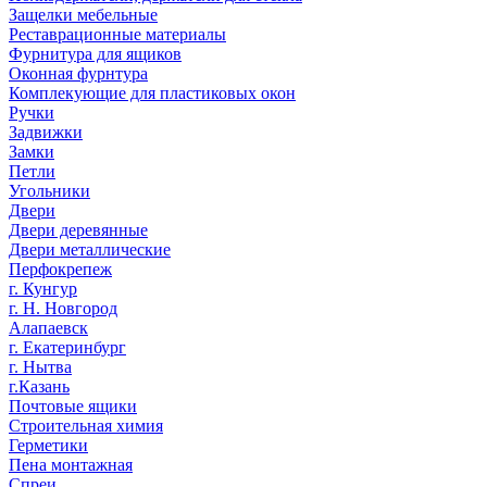
Защелки мебельные
Реставрационные материалы
Фурнитура для ящиков
Оконная фурнтура
Комплекующие для пластиковых окон
Ручки
Задвижки
Замки
Петли
Угольники
Двери
Двери деревянные
Двери металлические
Перфокрепеж
г. Кунгур
г. Н. Новгород
Алапаевск
г. Екатеринбург
г. Нытва
г.Казань
Почтовые ящики
Строительная химия
Герметики
Пена монтажная
Спреи