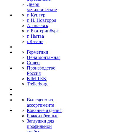
Двери
металлические
г. Кунгур
г. Н. Новгород
Алапаевск
г. Екатеринбург
г. Нытва
г.Казань
Герметики
Пена монтажная
Спреи
Производство
Россия
KIM TEK
Trellerborg
Выведено из
ассортимента
Кованые изделия
Рожки обувные
Заглушки для
профильной
трубы