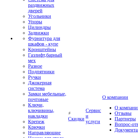
раздвижных
дверей
Угольники
Упоры
Цилиндры
Задвижки
Фурнитура для
шкафов - купе
Кронштейны
Газлифт,барный
мех
Разное
Подпятники
Ручки
Джокерная
система
Замки мебельные,
О компании
почтовые
Ключи,
О компани
ключивины,
Сервис
Отзывы
накладки
и
Скидки
Партнеры
Крепеж
услуги
Вопрос-от
Крючки
Документа
Направляющие