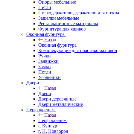
Опоры мебельные
Петли
Полкодержатели, держатели для стекла
Защелки мебельные
Реставрационные материалы
Фурнитура для ящиков
Оконная фурнтура
Назад
Оконная фурнтура
Комплекующие для пластиковых окон
Ручки
Задвижки
Замки
Петли
Угольники
Двери
Назад
Двери
Двери деревянные
Двери металлические
Перфокрепеж
Назад
Перфокрепеж
г. Кунгур
г. Н. Новгород