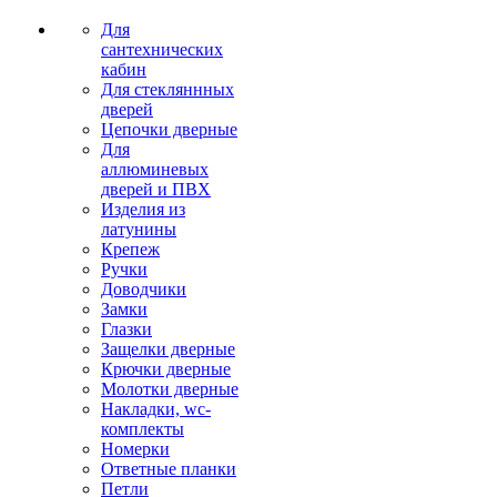
Для
сантехнических
кабин
Для стекляннных
дверей
Цепочки дверные
Для
аллюминевых
дверей и ПВХ
Изделия из
латунины
Крепеж
Ручки
Доводчики
Замки
Глазки
Защелки дверные
Крючки дверные
Молотки дверные
Накладки, wc-
комплекты
Номерки
Ответные планки
Петли