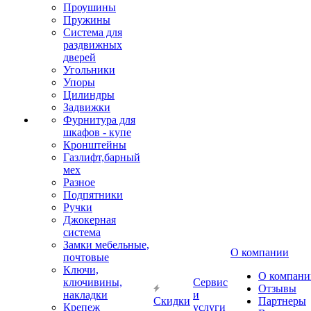
Проушины
Пружины
Система для
раздвижных
дверей
Угольники
Упоры
Цилиндры
Задвижки
Фурнитура для
шкафов - купе
Кронштейны
Газлифт,барный
мех
Разное
Подпятники
Ручки
Джокерная
система
Замки мебельные,
О компании
почтовые
Ключи,
О компани
ключивины,
Сервис
Отзывы
накладки
и
Скидки
Партнеры
Крепеж
услуги