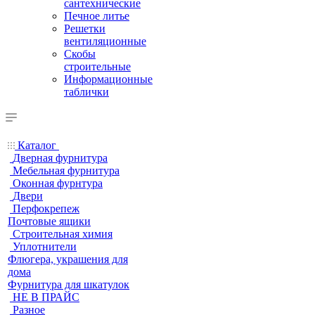
сантехнические
Печное литье
Решетки
вентиляционные
Скобы
строительные
Информационные
таблички
Каталог
Дверная фурнитура
Мебельная фурнитура
Оконная фурнтура
Двери
Перфокрепеж
Почтовые ящики
Строительная химия
Уплотнители
Флюгера, украшения для
дома
Фурнитура для шкатулок
НЕ В ПРАЙС
Разное