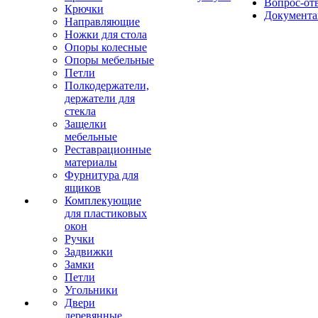
Вопрос-от
Крючки
Документа
Направляющие
Ножки для стола
Опоры колесные
Опоры мебельные
Петли
Полкодержатели,
держатели для
стекла
Защелки
мебельные
Реставрационные
материалы
Фурнитура для
ящиков
Комплекующие
для пластиковых
окон
Ручки
Задвижки
Замки
Петли
Угольники
Двери
деревянные