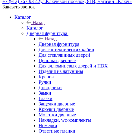
+7 (912) 767-93-42
ул.Ключевой поселок, 81В, магазин «Ключ»
Заказать звонок
Каталог
Назад
Каталог
Дверная фурнитура
Назад
Дверная фурнитура
Для сантехнических кабин
Для стекляннных дверей
Цепочки дверные
Для аллюминевых дверей и ПВХ
Изделия из латунины
Крепеж
Ручки
Доводчики
Замки
Глазки
Защелки дверные
Крючки дверные
Молотки дверные
Накладки, wc-комплекты
Номерки
Ответные планки