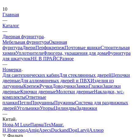
10
Главная
—
Каталог
—
Дверная фурнитура
Мебельная фурнитура
Оконная
фурнтура
Двери
Перфокрепеж
Почтовые ящики
Строительная
химия
Уплотнители
Флюгера, украшения для дома
Фурнитура
для шкатулок
НЕ В ПРАЙС
Разное
—
Номерки
Для сантехнических кабин
Для стекляннных дверей
Цепочки
дверные
Для аллюминевых дверей и ПВХ
Изделия из
латунины
Крепеж
Ручки
Доводчики
Замки
Глазки
Защелки
дверные
Крючки дверные
Молотки дверные
Накладки, wc-
комплекты
Ответные
планки
Петли
Проушины
Пружины
Система для раздвижных
дверей
Угольники
Упоры
Цилиндры
Задвижки
—
Китай
Нора-М Luxe
ПармаТехМаш
г.
Н.Новгород
Amig
Apecs
DuckandDog
Larvij
Аллюр
Фильтр