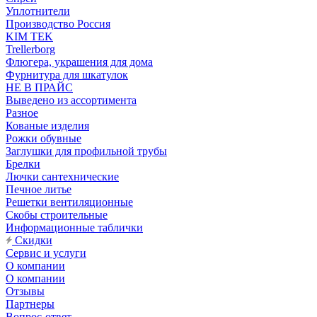
Уплотнители
Производство Россия
KIM TEK
Trellerborg
Флюгера, украшения для дома
Фурнитура для шкатулок
НЕ В ПРАЙС
Выведено из ассортимента
Разное
Кованые изделия
Рожки обувные
Заглушки для профильной трубы
Брелки
Лючки сантехнические
Печное литье
Решетки вентиляционные
Скобы строительные
Информационные таблички
Скидки
Сервис и услуги
О компании
О компании
Отзывы
Партнеры
Вопрос-ответ