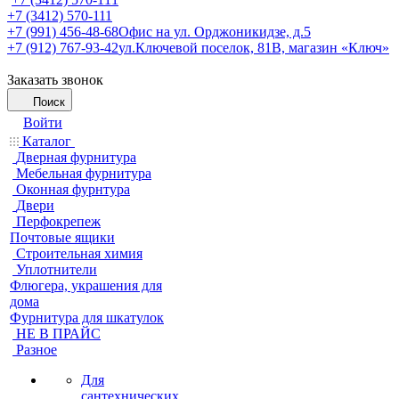
+7 (3412) 570-111
+7 (991) 456-48-68
Офис на ул. Орджоникидзе, д.5
+7 (912) 767-93-42
ул.Ключевой поселок, 81В, магазин «Ключ»
Заказать звонок
Поиск
Войти
Каталог
Дверная фурнитура
Мебельная фурнитура
Оконная фурнтура
Двери
Перфокрепеж
Почтовые ящики
Строительная химия
Уплотнители
Флюгера, украшения для
дома
Фурнитура для шкатулок
НЕ В ПРАЙС
Разное
Для
сантехнических