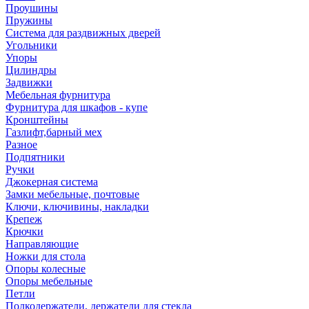
Проушины
Пружины
Система для раздвижных дверей
Угольники
Упоры
Цилиндры
Задвижки
Мебельная фурнитура
Фурнитура для шкафов - купе
Кронштейны
Газлифт,барный мех
Разное
Подпятники
Ручки
Джокерная система
Замки мебельные, почтовые
Ключи, ключивины, накладки
Крепеж
Крючки
Направляющие
Ножки для стола
Опоры колесные
Опоры мебельные
Петли
Полкодержатели, держатели для стекла