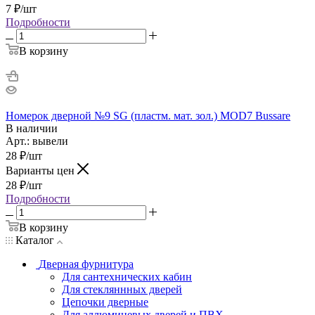
7
₽
/шт
Подробности
В корзину
Номерок дверной №9 SG (пластм. мат. зол.) MOD7 Bussare
В наличии
Арт.: вывели
28
₽
/шт
Варианты цен
28
₽
/шт
Подробности
В корзину
Каталог
Дверная фурнитура
Для сантехнических кабин
Для стекляннных дверей
Цепочки дверные
Для аллюминевых дверей и ПВХ