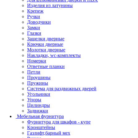
Изделия из латунины
Крепеж
Ручки
Доводчики
Замки
Глазки
Защелки дверные
Крючки дверные
Молотки дверные
Накладки, wc-комплекты
Номерки
Ответные планки
Петли
Проушины
Пружины
Система для раздвижных дверей
Угольники
Упоры
Цилиндры
Задвижки
Мебельная фурнитура
Фурнитура для шкафов - купе
Кронштейны
Газлифт,барный мех