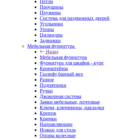
Петли
Проушины
Пружины
Система для раздвижных дверей
Угольники
Упоры
Цилиндры
Задвижки
Мебельная фурнитура
Назад
Мебельная фурнитура
Фурнитура для шкафов - купе
Кронштейны
Газлифт,барный мех
Разное
Подпятники
Ручки
Джокерная система
Замки мебельные, почтовые
Ключи, ключивины, накладки
Крепеж
Крючки
Направляющие
Ножки для стола
Опоры колесные