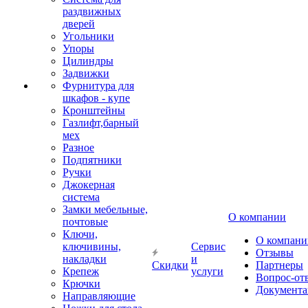
раздвижных
дверей
Угольники
Упоры
Цилиндры
Задвижки
Фурнитура для
шкафов - купе
Кронштейны
Газлифт,барный
мех
Разное
Подпятники
Ручки
Джокерная
система
Замки мебельные,
О компании
почтовые
Ключи,
О компани
ключивины,
Сервис
Отзывы
накладки
и
Скидки
Партнеры
Крепеж
услуги
Вопрос-от
Крючки
Документа
Направляющие