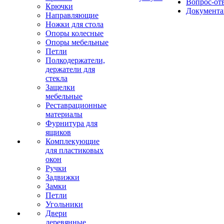
Вопрос-от
Крючки
Документа
Направляющие
Ножки для стола
Опоры колесные
Опоры мебельные
Петли
Полкодержатели,
держатели для
стекла
Защелки
мебельные
Реставрационные
материалы
Фурнитура для
ящиков
Комплекующие
для пластиковых
окон
Ручки
Задвижки
Замки
Петли
Угольники
Двери
деревянные