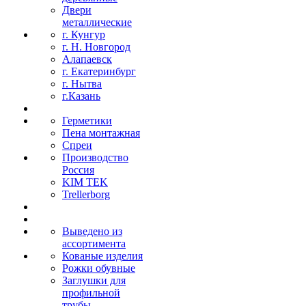
Двери
металлические
г. Кунгур
г. Н. Новгород
Алапаевск
г. Екатеринбург
г. Нытва
г.Казань
Герметики
Пена монтажная
Спреи
Производство
Россия
KIM TEK
Trellerborg
Выведено из
ассортимента
Кованые изделия
Рожки обувные
Заглушки для
профильной
трубы