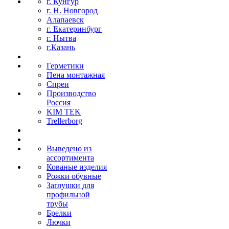
г. Кунгур
г. Н. Новгород
Алапаевск
г. Екатеринбург
г. Нытва
г.Казань
Герметики
Пена монтажная
Спреи
Производство
Россия
KIM TEK
Trellerborg
Выведено из
ассортимента
Кованые изделия
Рожки обувные
Заглушки для
профильной
трубы
Брелки
Лючки