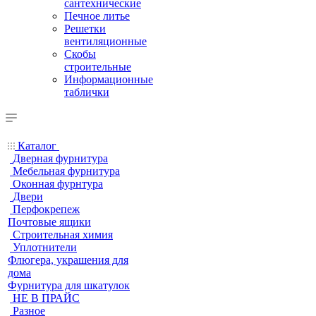
сантехнические
Печное литье
Решетки
вентиляционные
Скобы
строительные
Информационные
таблички
Каталог
Дверная фурнитура
Мебельная фурнитура
Оконная фурнтура
Двери
Перфокрепеж
Почтовые ящики
Строительная химия
Уплотнители
Флюгера, украшения для
дома
Фурнитура для шкатулок
НЕ В ПРАЙС
Разное