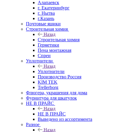
Алапаевск
г. Екатеринбург
г. Нытва
г.Казань
Почтовые ящики
Строительная химия
Назад
Строительная химия
Герметики
Пена монтажная
Спреи
Уплотнители
Назад
Уплотнители
Производство Россия
KIM TEK
Trellerborg
Флюгера, украшения для дома
Фурнитура для шкатулок
НЕ В ПРАЙС
Назад
НЕ В ПРАЙС
Выведено из ассортимента
Разное
Назад