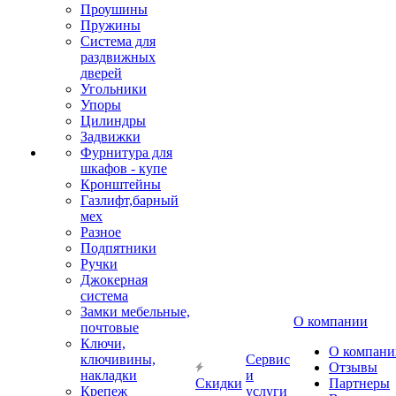
Проушины
Пружины
Система для
раздвижных
дверей
Угольники
Упоры
Цилиндры
Задвижки
Фурнитура для
шкафов - купе
Кронштейны
Газлифт,барный
мех
Разное
Подпятники
Ручки
Джокерная
система
Замки мебельные,
О компании
почтовые
Ключи,
О компани
ключивины,
Сервис
Отзывы
накладки
и
Скидки
Партнеры
Крепеж
услуги