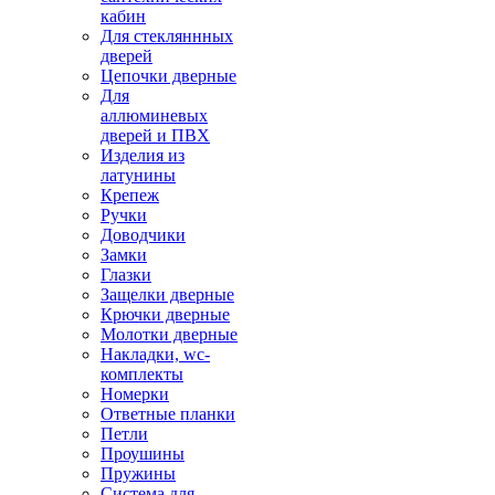
кабин
Для стекляннных
дверей
Цепочки дверные
Для
аллюминевых
дверей и ПВХ
Изделия из
латунины
Крепеж
Ручки
Доводчики
Замки
Глазки
Защелки дверные
Крючки дверные
Молотки дверные
Накладки, wc-
комплекты
Номерки
Ответные планки
Петли
Проушины
Пружины
Система для