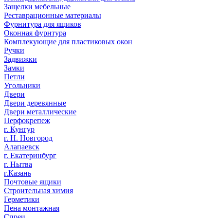
Защелки мебельные
Реставрационные материалы
Фурнитура для ящиков
Оконная фурнтура
Комплекующие для пластиковых окон
Ручки
Задвижки
Замки
Петли
Угольники
Двери
Двери деревянные
Двери металлические
Перфокрепеж
г. Кунгур
г. Н. Новгород
Алапаевск
г. Екатеринбург
г. Нытва
г.Казань
Почтовые ящики
Строительная химия
Герметики
Пена монтажная
Спреи