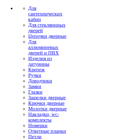
Для
сантехнических
кабин
Для стекляннных
дверей
Цепочки дверные
Для
аллюминевых
дверей и ПВХ
Изделия из
латунины
Крепеж
Ручки
Доводчики
Замки
Глазки
Защелки дверные
Крючки дверные
Молотки дверные
Накладки, wc-
комплекты
Номерки
Ответные планки
Петли