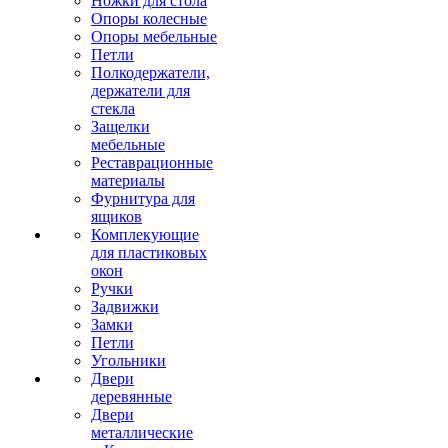
Ножки для стола
Опоры колесные
Опоры мебельные
Петли
Полкодержатели,
держатели для
стекла
Защелки
мебельные
Реставрационные
материалы
Фурнитура для
ящиков
Комплекующие
для пластиковых
окон
Ручки
Задвижки
Замки
Петли
Угольники
Двери
деревянные
Двери
металлические