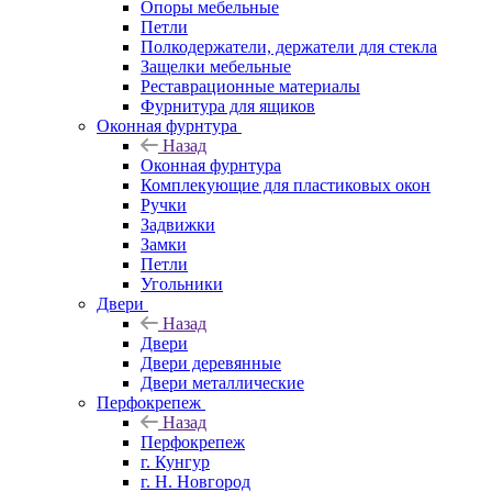
Опоры мебельные
Петли
Полкодержатели, держатели для стекла
Защелки мебельные
Реставрационные материалы
Фурнитура для ящиков
Оконная фурнтура
Назад
Оконная фурнтура
Комплекующие для пластиковых окон
Ручки
Задвижки
Замки
Петли
Угольники
Двери
Назад
Двери
Двери деревянные
Двери металлические
Перфокрепеж
Назад
Перфокрепеж
г. Кунгур
г. Н. Новгород