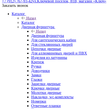
+7 (912) 767-93-42
ул.Ключевой поселок, 81В, магазин «Ключ»
Заказать звонок
Каталог
Назад
Каталог
Дверная фурнитура
Назад
Дверная фурнитура
Для сантехнических кабин
Для стекляннных дверей
Цепочки дверные
Для аллюминевых дверей и ПВХ
Изделия из латунины
Крепеж
Ручки
Доводчики
Замки
Глазки
Защелки дверные
Крючки дверные
Молотки дверные
Накладки, wc-комплекты
Номерки
Ответные планки