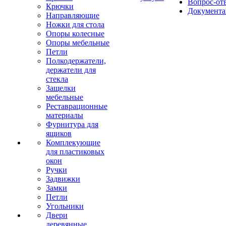
Вопрос-от
Крючки
Документа
Направляющие
Ножки для стола
Опоры колесные
Опоры мебельные
Петли
Полкодержатели,
держатели для
стекла
Защелки
мебельные
Реставрационные
материалы
Фурнитура для
ящиков
Комплекующие
для пластиковых
окон
Ручки
Задвижки
Замки
Петли
Угольники
Двери
деревянные