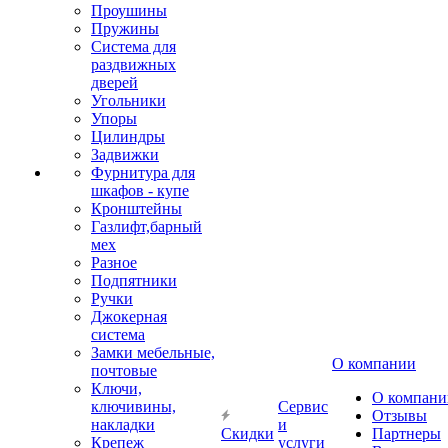
Проушины
Пружины
Система для
раздвижных
дверей
Угольники
Упоры
Цилиндры
Задвижки
Фурнитура для
шкафов - купе
Кронштейны
Газлифт,барный
мех
Разное
Подпятники
Ручки
Джокерная
система
Замки мебельные,
О компании
почтовые
Ключи,
О компани
ключивины,
Сервис
Отзывы
накладки
и
Скидки
Партнеры
Крепеж
услуги