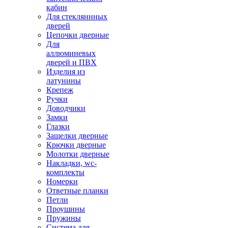
кабин
Для стекляннных
дверей
Цепочки дверные
Для
аллюминевых
дверей и ПВХ
Изделия из
латунины
Крепеж
Ручки
Доводчики
Замки
Глазки
Защелки дверные
Крючки дверные
Молотки дверные
Накладки, wc-
комплекты
Номерки
Ответные планки
Петли
Проушины
Пружины
Система для