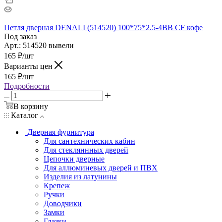
Петля дверная DENALI (514520) 100*75*2.5-4BB CF кофе
Под заказ
Арт.: 514520 вывели
165
₽
/шт
Варианты цен
165
₽
/шт
Подробности
В корзину
Каталог
Дверная фурнитура
Для сантехнических кабин
Для стекляннных дверей
Цепочки дверные
Для аллюминевых дверей и ПВХ
Изделия из латунины
Крепеж
Ручки
Доводчики
Замки
Глазки