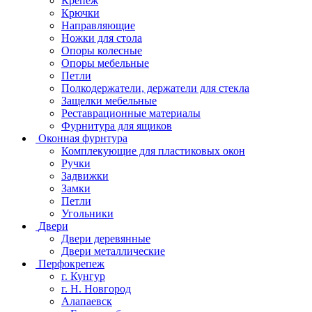
Крепеж
Крючки
Направляющие
Ножки для стола
Опоры колесные
Опоры мебельные
Петли
Полкодержатели, держатели для стекла
Защелки мебельные
Реставрационные материалы
Фурнитура для ящиков
Оконная фурнтура
Комплекующие для пластиковых окон
Ручки
Задвижки
Замки
Петли
Угольники
Двери
Двери деревянные
Двери металлические
Перфокрепеж
г. Кунгур
г. Н. Новгород
Алапаевск