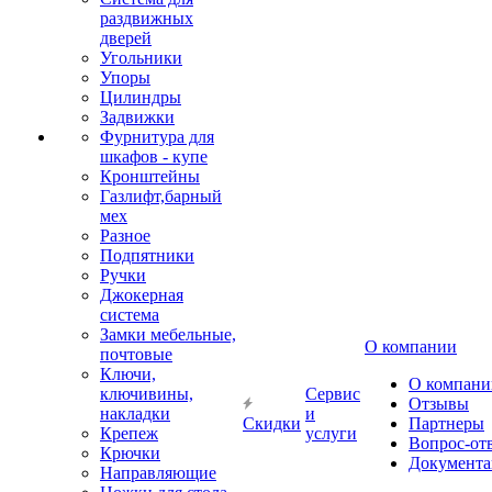
раздвижных
дверей
Угольники
Упоры
Цилиндры
Задвижки
Фурнитура для
шкафов - купе
Кронштейны
Газлифт,барный
мех
Разное
Подпятники
Ручки
Джокерная
система
Замки мебельные,
О компании
почтовые
Ключи,
О компани
ключивины,
Сервис
Отзывы
накладки
и
Скидки
Партнеры
Крепеж
услуги
Вопрос-от
Крючки
Документа
Направляющие