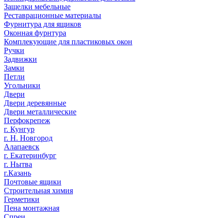
Защелки мебельные
Реставрационные материалы
Фурнитура для ящиков
Оконная фурнтура
Комплекующие для пластиковых окон
Ручки
Задвижки
Замки
Петли
Угольники
Двери
Двери деревянные
Двери металлические
Перфокрепеж
г. Кунгур
г. Н. Новгород
Алапаевск
г. Екатеринбург
г. Нытва
г.Казань
Почтовые ящики
Строительная химия
Герметики
Пена монтажная
Спреи