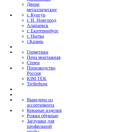
Двери
металлические
г. Кунгур
г. Н. Новгород
Алапаевск
г. Екатеринбург
г. Нытва
г.Казань
Герметики
Пена монтажная
Спреи
Производство
Россия
KIM TEK
Trellerborg
Выведено из
ассортимента
Кованые изделия
Рожки обувные
Заглушки для
профильной
трубы