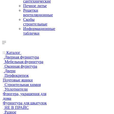
сантехнические
Печное литье
Решетки
вентиляционные
Скобы
строительные
Информационные
таблички
Каталог
Дверная фурнитура
Мебельная фурнитура
Оконная фурнтура
Двери
Перфокрепеж
Почтовые ящики
Строительная химия
Уплотнители
Флюгера, украшения для
дома
Фурнитура для шкатулок
НЕ В ПРАЙС
Разное