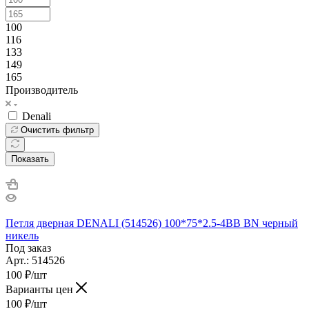
100
116
133
149
165
Производитель
Denali
Очистить фильтр
Показать
Петля дверная DENALI (514526) 100*75*2.5-4BB BN черный
никель
Под заказ
Арт.: 514526
100
₽
/шт
Варианты цен
100
₽
/шт