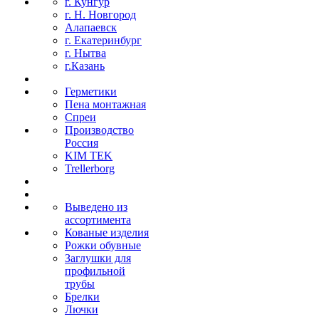
г. Кунгур
г. Н. Новгород
Алапаевск
г. Екатеринбург
г. Нытва
г.Казань
Герметики
Пена монтажная
Спреи
Производство
Россия
KIM TEK
Trellerborg
Выведено из
ассортимента
Кованые изделия
Рожки обувные
Заглушки для
профильной
трубы
Брелки
Лючки