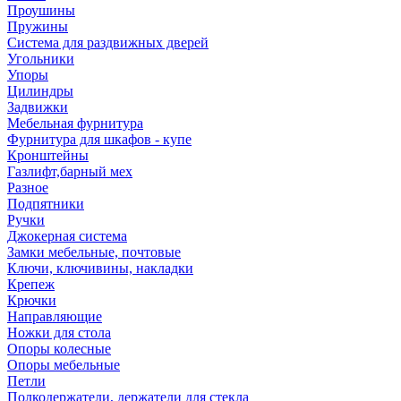
Проушины
Пружины
Система для раздвижных дверей
Угольники
Упоры
Цилиндры
Задвижки
Мебельная фурнитура
Фурнитура для шкафов - купе
Кронштейны
Газлифт,барный мех
Разное
Подпятники
Ручки
Джокерная система
Замки мебельные, почтовые
Ключи, ключивины, накладки
Крепеж
Крючки
Направляющие
Ножки для стола
Опоры колесные
Опоры мебельные
Петли
Полкодержатели, держатели для стекла