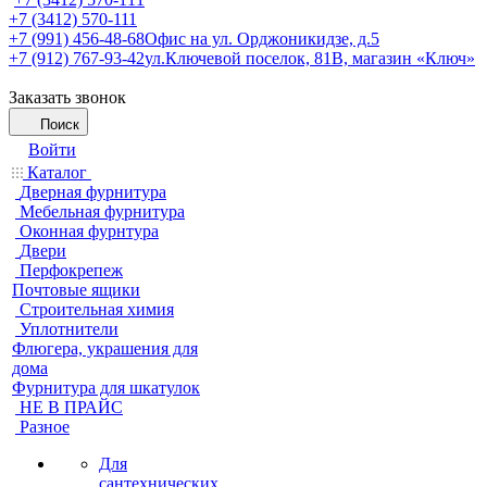
+7 (3412) 570-111
+7 (991) 456-48-68
Офис на ул. Орджоникидзе, д.5
+7 (912) 767-93-42
ул.Ключевой поселок, 81В, магазин «Ключ»
Заказать звонок
Поиск
Войти
Каталог
Дверная фурнитура
Мебельная фурнитура
Оконная фурнтура
Двери
Перфокрепеж
Почтовые ящики
Строительная химия
Уплотнители
Флюгера, украшения для
дома
Фурнитура для шкатулок
НЕ В ПРАЙС
Разное
Для
сантехнических