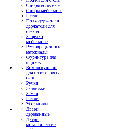
Ножки для стола
Опоры колесные
Опоры мебельные
Петли
Полкодержатели,
держатели для
стекла
Защелки
мебельные
Реставрационные
материалы
Фурнитура для
ящиков
Комплекующие
для пластиковых
окон
Ручки
Задвижки
Замки
Петли
Угольники
Двери
деревянные
Двери
металлические