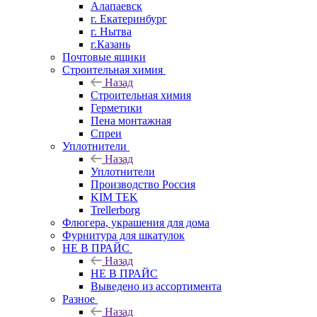
Алапаевск
г. Екатеринбург
г. Нытва
г.Казань
Почтовые ящики
Строительная химия
Назад
Строительная химия
Герметики
Пена монтажная
Спреи
Уплотнители
Назад
Уплотнители
Производство Россия
KIM TEK
Trellerborg
Флюгера, украшения для дома
Фурнитура для шкатулок
НЕ В ПРАЙС
Назад
НЕ В ПРАЙС
Выведено из ассортимента
Разное
Назад