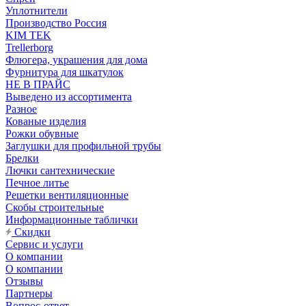
Уплотнители
Производство Россия
KIM TEK
Trellerborg
Флюгера, украшения для дома
Фурнитура для шкатулок
НЕ В ПРАЙС
Выведено из ассортимента
Разное
Кованые изделия
Рожки обувные
Заглушки для профильной трубы
Брелки
Лючки сантехнические
Печное литье
Решетки вентиляционные
Скобы строительные
Информационные таблички
Скидки
Сервис и услуги
О компании
О компании
Отзывы
Партнеры
Вопрос-ответ