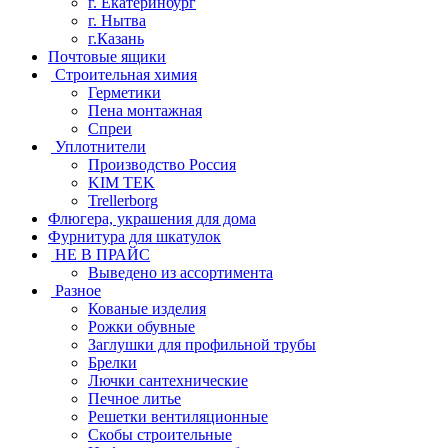
г. Екатеринбург
г. Нытва
г.Казань
Почтовые ящики
Строительная химия
Герметики
Пена монтажная
Спреи
Уплотнители
Производство Россия
KIM TEK
Trellerborg
Флюгера, украшения для дома
Фурнитура для шкатулок
НЕ В ПРАЙС
Выведено из ассортимента
Разное
Кованые изделия
Рожки обувные
Заглушки для профильной трубы
Брелки
Лючки сантехнические
Печное литье
Решетки вентиляционные
Скобы строительные