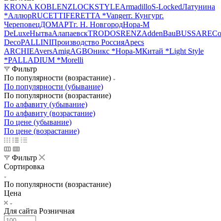
KRONA KOBLENZ
LOCKSTYLE
Armadillo
S-Locked
Латунина
*
Аллюр
RUCETTI
FERETTA *
Vanger
г. Кунгур
г.
Череповец
ДОМАРТ
г. Н. Новгород
Нора-М
DeLuxe
Нытва
Алапаевск
TRODOS
RENZ
AddenBau
BUSSARE
Co
Deco
PALLINI
Производство Россия
Apecs
ARCHIЕ
Avers
Amig
AGB
Оникс *
Нора-М
Китай *
Light Style
*
PALLADIUM *
Morelli
Фильтр
По популярности (возрастание)
По популярности (убывание)
По популярности (возрастание)
По алфавиту (убывание)
По алфавиту (возрастание)
По цене (убывание)
По цене (возрастание)
Фильтр
Сортировка
По популярности (возрастание)
Цена
Для сайта Розничная