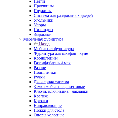
Петли
Проушины
Пружины
Система для раздвижных дверей
Угольники
Упоры
Цилиндры
Задвижки
Мебельная фурнитура
Назад
Мебельная фурнитура
Фурнитура для шкафов - купе
Кронштейны
Газлифт,барный мех
Разное
Подпятники
Ручки
Джокерная система
Замки мебельные, почтовые
Ключи, ключивины, накладки
Крепеж
Крючки
Направляющие
Ножки для стола
Опоры колесные