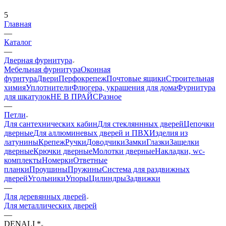
5
Главная
—
Каталог
—
Дверная фурнитура
Мебельная фурнитура
Оконная
фурнтура
Двери
Перфокрепеж
Почтовые ящики
Строительная
химия
Уплотнители
Флюгера, украшения для дома
Фурнитура
для шкатулок
НЕ В ПРАЙС
Разное
—
Петли
Для сантехнических кабин
Для стекляннных дверей
Цепочки
дверные
Для аллюминевых дверей и ПВХ
Изделия из
латунины
Крепеж
Ручки
Доводчики
Замки
Глазки
Защелки
дверные
Крючки дверные
Молотки дверные
Накладки, wc-
комплекты
Номерки
Ответные
планки
Проушины
Пружины
Система для раздвижных
дверей
Угольники
Упоры
Цилиндры
Задвижки
—
Для деревянных дверей
Для металлических дверей
—
DENALI *