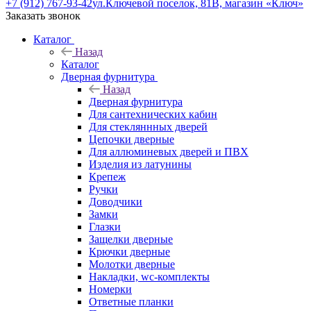
+7 (912) 767-93-42
ул.Ключевой поселок, 81В, магазин «Ключ»
Заказать звонок
Каталог
Назад
Каталог
Дверная фурнитура
Назад
Дверная фурнитура
Для сантехнических кабин
Для стекляннных дверей
Цепочки дверные
Для аллюминевых дверей и ПВХ
Изделия из латунины
Крепеж
Ручки
Доводчики
Замки
Глазки
Защелки дверные
Крючки дверные
Молотки дверные
Накладки, wc-комплекты
Номерки
Ответные планки