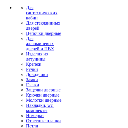
Для
сантехнических
кабин
Для стекляннных
дверей
Цепочки дверные
Для
аллюминевых
дверей и ПВХ
Изделия из
латунины
Крепеж
Ручки
Доводчики
Замки
Глазки
Защелки дверные
Крючки дверные
Молотки дверные
Накладки, wc-
комплекты
Номерки
Ответные планки
Петли