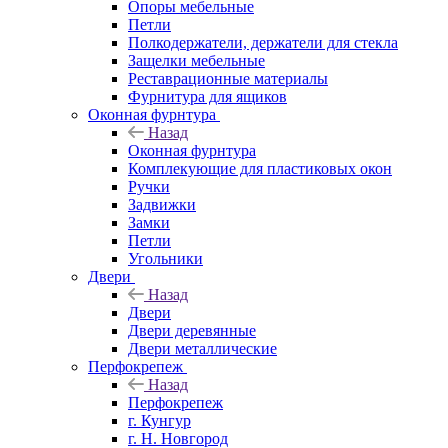
Опоры мебельные
Петли
Полкодержатели, держатели для стекла
Защелки мебельные
Реставрационные материалы
Фурнитура для ящиков
Оконная фурнтура
Назад
Оконная фурнтура
Комплекующие для пластиковых окон
Ручки
Задвижки
Замки
Петли
Угольники
Двери
Назад
Двери
Двери деревянные
Двери металлические
Перфокрепеж
Назад
Перфокрепеж
г. Кунгур
г. Н. Новгород