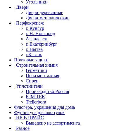
Угольники
Двери
Двери деревянные
Двери металлические
Перфокрепеж
г. Кунгур
г. Н. Новгород
Алапаевск
г. Екатеринбург
г. Нытва
г.Казань
Почтовые ящики
Строительная химия
Герметики
Пена монтажная
Спреи
Уплотнители
Производство Россия
KIM TEK
Trellerborg
Флюгера, украшения для дома
Фурнитура для шкатулок
НЕ В ПРАЙС
Выведено из ассортимента
Разное