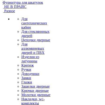
Фурнитура для шкатулок
НЕ В ПРАЙС
Разное
Для
сантехнических
кабин
Для стекляннных
дверей
Цепочки дверные
Для
аллюминевых
дверей и ПВХ
Изделия из
латунины
Крепеж
Ручки
Доводчики
Замки
Глазки
Защелки дверные
Крючки дверные
Молотки дверные
Накладки, wc-
комплекты