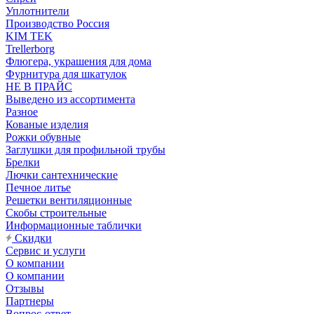
Уплотнители
Производство Россия
KIM TEK
Trellerborg
Флюгера, украшения для дома
Фурнитура для шкатулок
НЕ В ПРАЙС
Выведено из ассортимента
Разное
Кованые изделия
Рожки обувные
Заглушки для профильной трубы
Брелки
Лючки сантехнические
Печное литье
Решетки вентиляционные
Скобы строительные
Информационные таблички
Скидки
Сервис и услуги
О компании
О компании
Отзывы
Партнеры
Вопрос-ответ