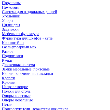
Проушины
Пружины
Система для раздвижных дверей
Угольники
Упоры
Цилиндры
Задвижки
Мебельная фурнитура
Фурнитура для шкафов - купе
Кронштейны
Газлифт,барный мех
Разное
Подпятники
Ручки
Джокерная система
Замки мебельные, почтовые
Ключи, ключивины, накладки
Крепеж
Крючки
Направляющие
Ножки для стола
Опоры колесные
Опоры мебельные
Петли
Полкодержатели, держатели для стекла