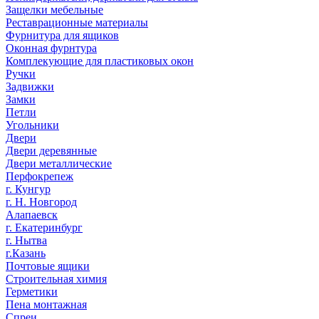
Защелки мебельные
Реставрационные материалы
Фурнитура для ящиков
Оконная фурнтура
Комплекующие для пластиковых окон
Ручки
Задвижки
Замки
Петли
Угольники
Двери
Двери деревянные
Двери металлические
Перфокрепеж
г. Кунгур
г. Н. Новгород
Алапаевск
г. Екатеринбург
г. Нытва
г.Казань
Почтовые ящики
Строительная химия
Герметики
Пена монтажная
Спреи