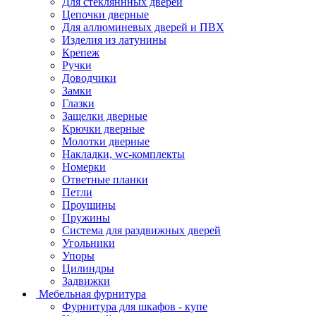
Для стекляннных дверей
Цепочки дверные
Для аллюминевых дверей и ПВХ
Изделия из латунины
Крепеж
Ручки
Доводчики
Замки
Глазки
Защелки дверные
Крючки дверные
Молотки дверные
Накладки, wc-комплекты
Номерки
Ответные планки
Петли
Проушины
Пружины
Система для раздвижных дверей
Угольники
Упоры
Цилиндры
Задвижки
Мебельная фурнитура
Фурнитура для шкафов - купе