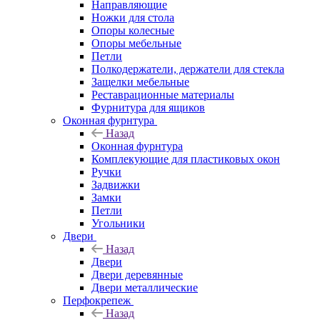
Направляющие
Ножки для стола
Опоры колесные
Опоры мебельные
Петли
Полкодержатели, держатели для стекла
Защелки мебельные
Реставрационные материалы
Фурнитура для ящиков
Оконная фурнтура
Назад
Оконная фурнтура
Комплекующие для пластиковых окон
Ручки
Задвижки
Замки
Петли
Угольники
Двери
Назад
Двери
Двери деревянные
Двери металлические
Перфокрепеж
Назад