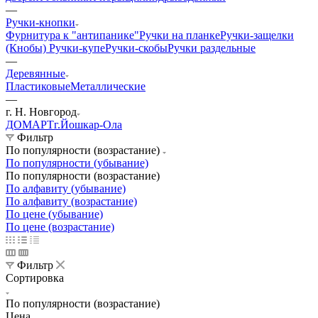
—
Ручки-кнопки
Фурнитура к "антипанике"
Ручки на планке
Ручки-защелки
(Кнобы)
Ручки-купе
Ручки-скобы
Ручки раздельные
—
Деревянные
Пластиковые
Металлические
—
г. Н. Новгород
ДОМАРТ
г.Йошкар-Ола
Фильтр
По популярности (возрастание)
По популярности (убывание)
По популярности (возрастание)
По алфавиту (убывание)
По алфавиту (возрастание)
По цене (убывание)
По цене (возрастание)
Фильтр
Сортировка
По популярности (возрастание)
Цена