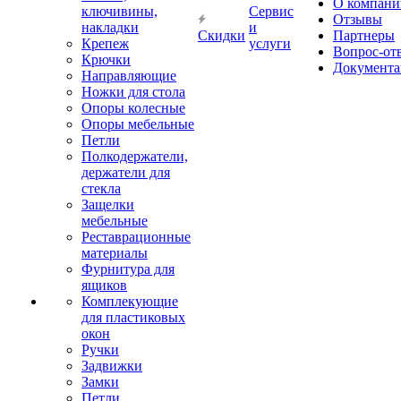
О компани
ключивины,
Сервис
Отзывы
накладки
и
Скидки
Партнеры
Крепеж
услуги
Вопрос-от
Крючки
Документа
Направляющие
Ножки для стола
Опоры колесные
Опоры мебельные
Петли
Полкодержатели,
держатели для
стекла
Защелки
мебельные
Реставрационные
материалы
Фурнитура для
ящиков
Комплекующие
для пластиковых
окон
Ручки
Задвижки
Замки
Петли