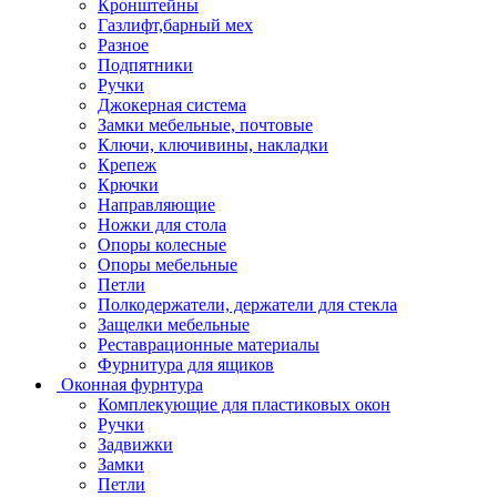
Кронштейны
Газлифт,барный мех
Разное
Подпятники
Ручки
Джокерная система
Замки мебельные, почтовые
Ключи, ключивины, накладки
Крепеж
Крючки
Направляющие
Ножки для стола
Опоры колесные
Опоры мебельные
Петли
Полкодержатели, держатели для стекла
Защелки мебельные
Реставрационные материалы
Фурнитура для ящиков
Оконная фурнтура
Комплекующие для пластиковых окон
Ручки
Задвижки
Замки
Петли