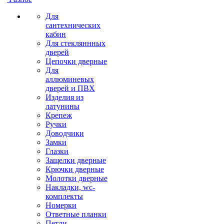
Для
сантехнических
кабин
Для стекляннных
дверей
Цепочки дверные
Для
аллюминевых
дверей и ПВХ
Изделия из
латунины
Крепеж
Ручки
Доводчики
Замки
Глазки
Защелки дверные
Крючки дверные
Молотки дверные
Накладки, wc-
комплекты
Номерки
Ответные планки
Петли