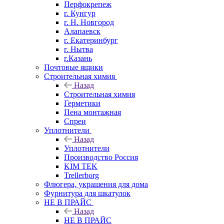
Перфокрепеж
г. Кунгур
г. Н. Новгород
Алапаевск
г. Екатеринбург
г. Нытва
г.Казань
Почтовые ящики
Строительная химия
Назад
Строительная химия
Герметики
Пена монтажная
Спреи
Уплотнители
Назад
Уплотнители
Производство Россия
KIM TEK
Trellerborg
Флюгера, украшения для дома
Фурнитура для шкатулок
НЕ В ПРАЙС
Назад
НЕ В ПРАЙС