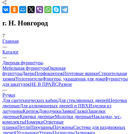
г. Н. Новгород
7
Главная
—
Каталог
—
Дверная фурнитура
Мебельная фурнитура
Оконная
фурнтура
Двери
Перфокрепеж
Почтовые ящики
Строительная
химия
Уплотнители
Флюгера, украшения для дома
Фурнитура
для шкатулок
НЕ В ПРАЙС
Разное
—
Ручки
Для сантехнических кабин
Для стекляннных дверей
Цепочки
дверные
Для аллюминевых дверей и ПВХ
Изделия из
латунины
Крепеж
Доводчики
Замки
Глазки
Защелки
дверные
Крючки дверные
Молотки дверные
Накладки, wc-
комплекты
Номерки
Ответные
планки
Петли
Проушины
Пружины
Система для раздвижных
дверей
Угольники
Упоры
Цилиндры
Задвижки