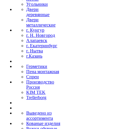
Угольники
Двери
деревянные
Двери
металлические
г. Кунгур
г. Н. Новгород
Алапаевск
г. Екатеринбург
г. Нытва
г.Казань
Герметики
Пена монтажная
Спреи
Производство
Россия
KIM TEK
Trellerborg
Выведено из
ассортимента
Кованые изделия
Рожки обувные