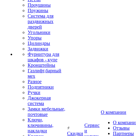
Проушины
Пружины
Система для
раздвижных
дверей
Угольники
Упоры
Цилиндры
Задвижки
Фурнитура для
шкафов - купе
Кронштейны
Газлифт,барный
мех
Разное
Подпятники
Ручки
Джокерная
система
Замки мебельные,
О компании
почтовые
Ключи,
О компани
ключивины,
Сервис
Отзывы
накладки
и
Скидки
Партнеры