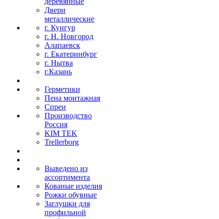
деревянные
Двери
металлические
г. Кунгур
г. Н. Новгород
Алапаевск
г. Екатеринбург
г. Нытва
г.Казань
Герметики
Пена монтажная
Спреи
Производство
Россия
KIM TEK
Trellerborg
Выведено из
ассортимента
Кованые изделия
Рожки обувные
Заглушки для
профильной