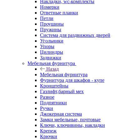
Накладки, wc-комплекты
Номерки
Ответные планки
Петли
Проушины
Пружины
Система для раздвижных дверей
Угольники
Упоры
Цилиндры
Задвижки
Мебельная фурнитура
Назад
Мебельная фурнитура
Фурнитура для шкафов - купе
Кронштейны
Газлифт,барный мех
Разное
Подпятники
Ручки
Джокерная система
Замки мебельные, почтовые
Ключи, ключивины, накладки
Крепеж
Крючки