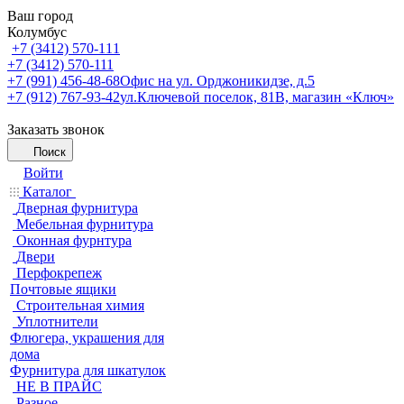
Ваш город
Колумбус
+7 (3412) 570-111
+7 (3412) 570-111
+7 (991) 456-48-68
Офис на ул. Орджоникидзе, д.5
+7 (912) 767-93-42
ул.Ключевой поселок, 81В, магазин «Ключ»
Заказать звонок
Поиск
Войти
Каталог
Дверная фурнитура
Мебельная фурнитура
Оконная фурнтура
Двери
Перфокрепеж
Почтовые ящики
Строительная химия
Уплотнители
Флюгера, украшения для
дома
Фурнитура для шкатулок
НЕ В ПРАЙС
Разное