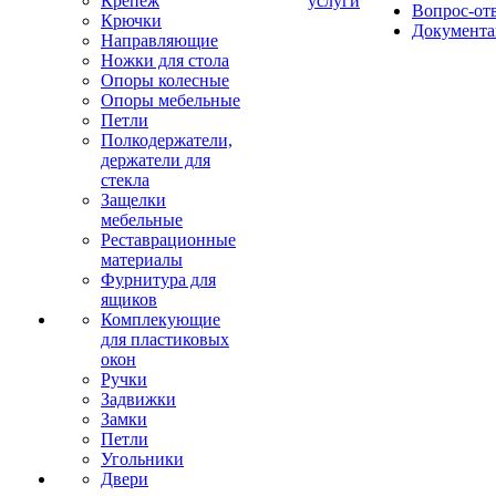
Крепеж
услуги
Вопрос-от
Крючки
Документа
Направляющие
Ножки для стола
Опоры колесные
Опоры мебельные
Петли
Полкодержатели,
держатели для
стекла
Защелки
мебельные
Реставрационные
материалы
Фурнитура для
ящиков
Комплекующие
для пластиковых
окон
Ручки
Задвижки
Замки
Петли
Угольники
Двери