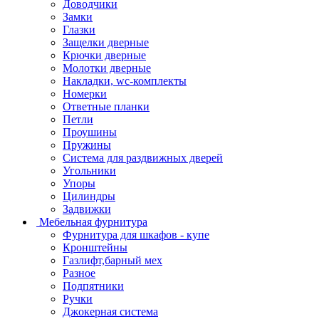
Доводчики
Замки
Глазки
Защелки дверные
Крючки дверные
Молотки дверные
Накладки, wc-комплекты
Номерки
Ответные планки
Петли
Проушины
Пружины
Система для раздвижных дверей
Угольники
Упоры
Цилиндры
Задвижки
Мебельная фурнитура
Фурнитура для шкафов - купе
Кронштейны
Газлифт,барный мех
Разное
Подпятники
Ручки
Джокерная система