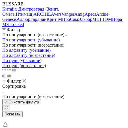
BUSSARE
Китай
г. Дмитровград (Зенит,
Омега,Птимаш)
ARCHIE
Avers
Vanger
Amig
Apecs
Archie-
Genesis
Аллюр
Гардиан
Крит-М
ПроСам
Эльбор
МЕТТЭМ
Нора-
М
S-Locked
Фильтр
По популярности (возрастание)
По популярности (убывание)
По популярности (возрастание)
По алфавиту (убывание)
По алфавиту (возрастание)
По цене (убывание)
По цене (возрастание)
Фильтр
Сортировка
По популярности (возрастание)
Очистить фильтр
Показать