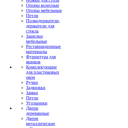
Ножки для стола
Опоры колесные
Опоры мебельные
Петли
Полкодержатели,
держатели для
стекла
Защелки
мебельные
Реставрационные
материалы
Фурнитура для
ящиков
Комплекующие
для пластиковых
окон
Ручки
Задвижки
Замки
Петли
Угольники
Двери
деревянные
Двери
металлические