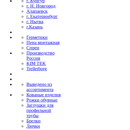
г. Кунгур
г. Н. Новгород
Алапаевск
г. Екатеринбург
г. Нытва
г.Казань
Герметики
Пена монтажная
Спреи
Производство
Россия
KIM TEK
Trellerborg
Выведено из
ассортимента
Кованые изделия
Рожки обувные
Заглушки для
профильной
трубы
Брелки
Лючки