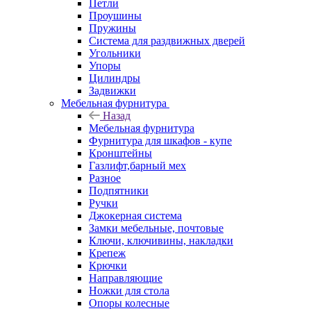
Петли
Проушины
Пружины
Система для раздвижных дверей
Угольники
Упоры
Цилиндры
Задвижки
Мебельная фурнитура
Назад
Мебельная фурнитура
Фурнитура для шкафов - купе
Кронштейны
Газлифт,барный мех
Разное
Подпятники
Ручки
Джокерная система
Замки мебельные, почтовые
Ключи, ключивины, накладки
Крепеж
Крючки
Направляющие
Ножки для стола
Опоры колесные