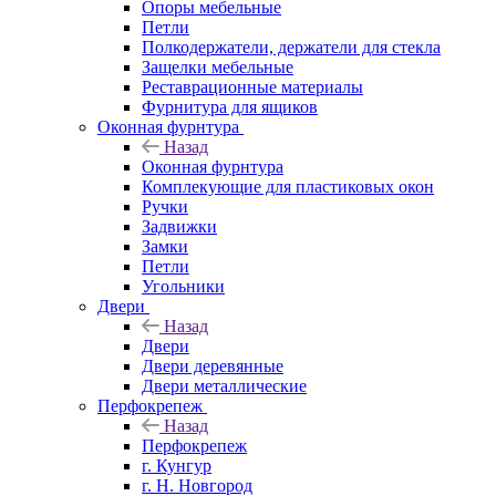
Опоры мебельные
Петли
Полкодержатели, держатели для стекла
Защелки мебельные
Реставрационные материалы
Фурнитура для ящиков
Оконная фурнтура
Назад
Оконная фурнтура
Комплекующие для пластиковых окон
Ручки
Задвижки
Замки
Петли
Угольники
Двери
Назад
Двери
Двери деревянные
Двери металлические
Перфокрепеж
Назад
Перфокрепеж
г. Кунгур
г. Н. Новгород