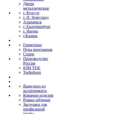
Двери
металлические
г. Кунгур
г. Н. Новгород
Алапаевск
г. Екатеринбург
г. Нытва
г.Казань
Герметики
Пена монтажная
Спреи
Производство
Россия
KIM TEK
Trellerborg
Выведено из
ассортимента
Кованые изделия
Рожки обувные
Заглушки для
профильной
трубы