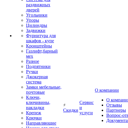
раздвижных
дверей
Угольники
Упоры
Цилиндры
Задвижки
Фурнитура для
шкафов - купе
Кронштейны
Газлифт,барный
мех
Разное
Подпятники
Ручки
Джокерная
система
Замки мебельные,
О компании
почтовые
Ключи,
О компани
ключивины,
Сервис
Отзывы
накладки
и
Скидки
Партнеры
Крепеж
услуги
Вопрос-от
Крючки
Документа
Направляющие