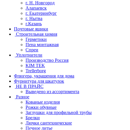
г. Н. Новгород
Алапаевск
г. Екатеринбург
г. Нытва
г.Казань
Почтовые ящики
Строительная химия
Герметики
Пена монтажная
Спреи
Уплотнители
Производство Россия
KIM TEK
Trellerborg
Флюгера, украшения для дома
Фурнитура для шкатулок
НЕ В ПРАЙС
Выведено из ассортимента
Разное
Кованые изделия
Рожки обувные
Заглушки для профильной трубы
Брелки
Лючки сантехнические
Печное литье