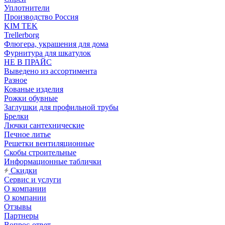
Уплотнители
Производство Россия
KIM TEK
Trellerborg
Флюгера, украшения для дома
Фурнитура для шкатулок
НЕ В ПРАЙС
Выведено из ассортимента
Разное
Кованые изделия
Рожки обувные
Заглушки для профильной трубы
Брелки
Лючки сантехнические
Печное литье
Решетки вентиляционные
Скобы строительные
Информационные таблички
Скидки
Сервис и услуги
О компании
О компании
Отзывы
Партнеры
Вопрос-ответ