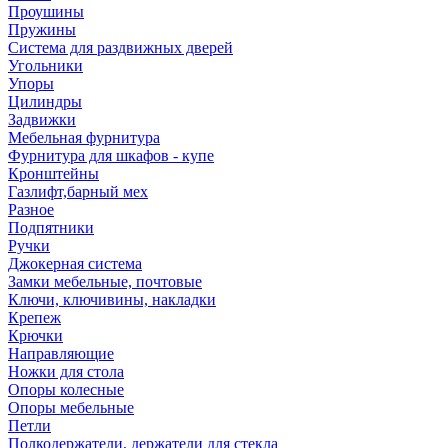
Проушины
Пружины
Система для раздвижных дверей
Угольники
Упоры
Цилиндры
Задвижки
Мебельная фурнитура
Фурнитура для шкафов - купе
Кронштейны
Газлифт,барный мех
Разное
Подпятники
Ручки
Джокерная система
Замки мебельные, почтовые
Ключи, ключивины, накладки
Крепеж
Крючки
Направляющие
Ножки для стола
Опоры колесные
Опоры мебельные
Петли
Полкодержатели, держатели для стекла