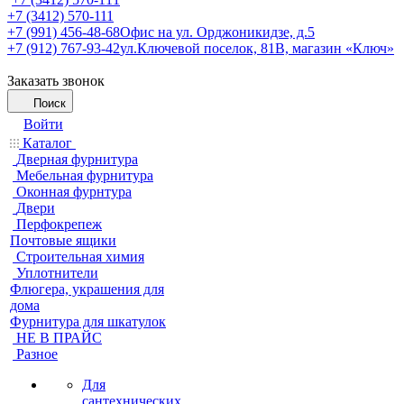
+7 (3412) 570-111
+7 (991) 456-48-68
Офис на ул. Орджоникидзе, д.5
+7 (912) 767-93-42
ул.Ключевой поселок, 81В, магазин «Ключ»
Заказать звонок
Поиск
Войти
Каталог
Дверная фурнитура
Мебельная фурнитура
Оконная фурнтура
Двери
Перфокрепеж
Почтовые ящики
Строительная химия
Уплотнители
Флюгера, украшения для
дома
Фурнитура для шкатулок
НЕ В ПРАЙС
Разное
Для
сантехнических