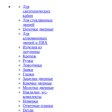
Для
сантехнических
кабин
Для стекляннных
дверей
Цепочки дверные
Для
аллюминевых
дверей и ПВХ
Изделия из
латунины
Крепеж
Ручки
Доводчики
Замки
Глазки
Защелки дверные
Крючки дверные
Молотки дверные
Накладки, wc-
комплекты
Номерки
Ответные планки
Петли