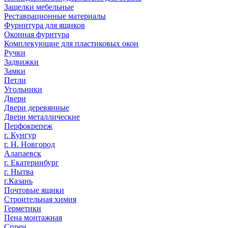
Защелки мебельные
Реставрационные материалы
Фурнитура для ящиков
Оконная фурнтура
Комплекующие для пластиковых окон
Ручки
Задвижки
Замки
Петли
Угольники
Двери
Двери деревянные
Двери металлические
Перфокрепеж
г. Кунгур
г. Н. Новгород
Алапаевск
г. Екатеринбург
г. Нытва
г.Казань
Почтовые ящики
Строительная химия
Герметики
Пена монтажная
Спреи