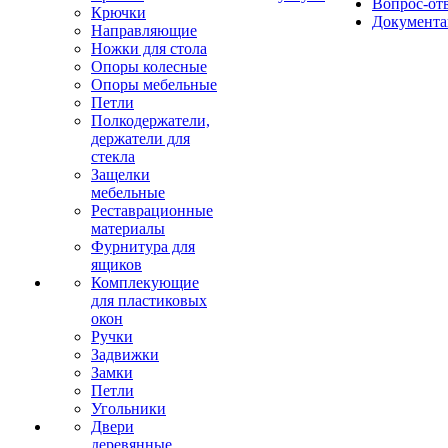
Вопрос-от
Крючки
Документа
Направляющие
Ножки для стола
Опоры колесные
Опоры мебельные
Петли
Полкодержатели,
держатели для
стекла
Защелки
мебельные
Реставрационные
материалы
Фурнитура для
ящиков
Комплекующие
для пластиковых
окон
Ручки
Задвижки
Замки
Петли
Угольники
Двери
деревянные