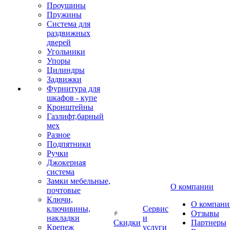
Проушины
Пружины
Система для
раздвижных
дверей
Угольники
Упоры
Цилиндры
Задвижки
Фурнитура для
шкафов - купе
Кронштейны
Газлифт,барный
мех
Разное
Подпятники
Ручки
Джокерная
система
Замки мебельные,
О компании
почтовые
Ключи,
О компани
ключивины,
Сервис
Отзывы
накладки
и
Скидки
Партнеры
Крепеж
услуги