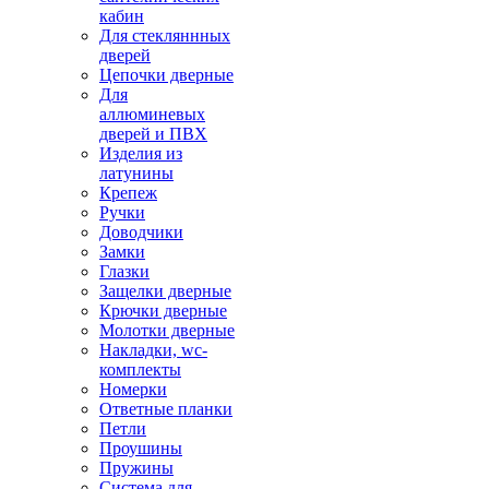
кабин
Для стекляннных
дверей
Цепочки дверные
Для
аллюминевых
дверей и ПВХ
Изделия из
латунины
Крепеж
Ручки
Доводчики
Замки
Глазки
Защелки дверные
Крючки дверные
Молотки дверные
Накладки, wc-
комплекты
Номерки
Ответные планки
Петли
Проушины
Пружины
Система для