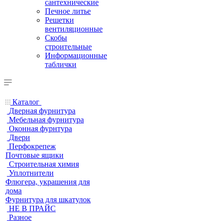
сантехнические
Печное литье
Решетки
вентиляционные
Скобы
строительные
Информационные
таблички
Каталог
Дверная фурнитура
Мебельная фурнитура
Оконная фурнтура
Двери
Перфокрепеж
Почтовые ящики
Строительная химия
Уплотнители
Флюгера, украшения для
дома
Фурнитура для шкатулок
НЕ В ПРАЙС
Разное