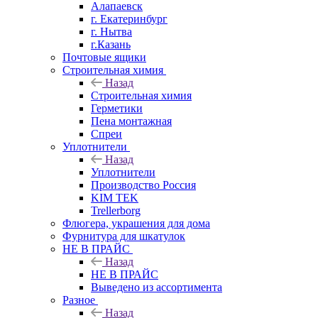
Алапаевск
г. Екатеринбург
г. Нытва
г.Казань
Почтовые ящики
Строительная химия
Назад
Строительная химия
Герметики
Пена монтажная
Спреи
Уплотнители
Назад
Уплотнители
Производство Россия
KIM TEK
Trellerborg
Флюгера, украшения для дома
Фурнитура для шкатулок
НЕ В ПРАЙС
Назад
НЕ В ПРАЙС
Выведено из ассортимента
Разное
Назад