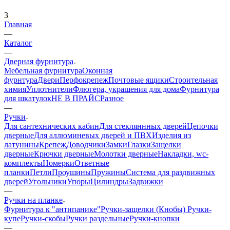
3
Главная
—
Каталог
—
Дверная фурнитура
Мебельная фурнитура
Оконная
фурнтура
Двери
Перфокрепеж
Почтовые ящики
Строительная
химия
Уплотнители
Флюгера, украшения для дома
Фурнитура
для шкатулок
НЕ В ПРАЙС
Разное
—
Ручки
Для сантехнических кабин
Для стекляннных дверей
Цепочки
дверные
Для аллюминевых дверей и ПВХ
Изделия из
латунины
Крепеж
Доводчики
Замки
Глазки
Защелки
дверные
Крючки дверные
Молотки дверные
Накладки, wc-
комплекты
Номерки
Ответные
планки
Петли
Проушины
Пружины
Система для раздвижных
дверей
Угольники
Упоры
Цилиндры
Задвижки
—
Ручки на планке
Фурнитура к "антипанике"
Ручки-защелки (Кнобы)
Ручки-
купе
Ручки-скобы
Ручки раздельные
Ручки-кнопки
—