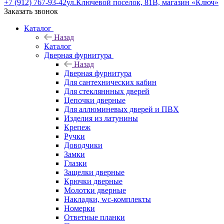
+7 (912) 767-93-42
ул.Ключевой поселок, 81В, магазин «Ключ»
Заказать звонок
Каталог
Назад
Каталог
Дверная фурнитура
Назад
Дверная фурнитура
Для сантехнических кабин
Для стекляннных дверей
Цепочки дверные
Для аллюминевых дверей и ПВХ
Изделия из латунины
Крепеж
Ручки
Доводчики
Замки
Глазки
Защелки дверные
Крючки дверные
Молотки дверные
Накладки, wc-комплекты
Номерки
Ответные планки