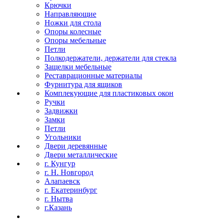
Крючки
Направляющие
Ножки для стола
Опоры колесные
Опоры мебельные
Петли
Полкодержатели, держатели для стекла
Защелки мебельные
Реставрационные материалы
Фурнитура для ящиков
Комплекующие для пластиковых окон
Ручки
Задвижки
Замки
Петли
Угольники
Двери деревянные
Двери металлические
г. Кунгур
г. Н. Новгород
Алапаевск
г. Екатеринбург
г. Нытва
г.Казань