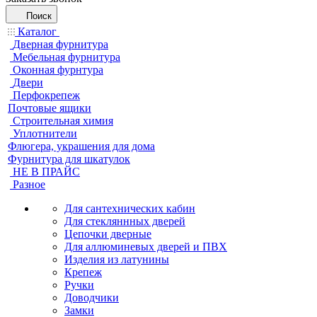
Поиск
Каталог
Дверная фурнитура
Мебельная фурнитура
Оконная фурнтура
Двери
Перфокрепеж
Почтовые ящики
Строительная химия
Уплотнители
Флюгера, украшения для дома
Фурнитура для шкатулок
НЕ В ПРАЙС
Разное
Для сантехнических кабин
Для стекляннных дверей
Цепочки дверные
Для аллюминевых дверей и ПВХ
Изделия из латунины
Крепеж
Ручки
Доводчики
Замки