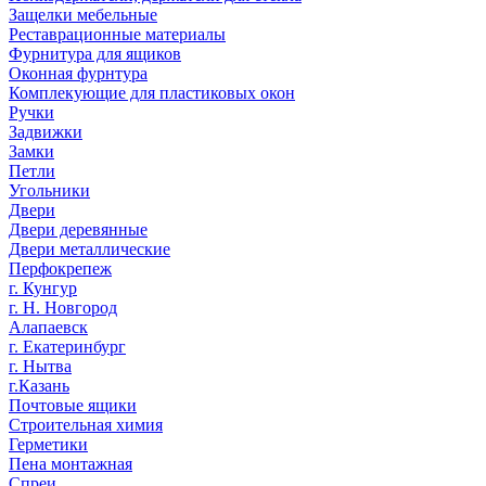
Защелки мебельные
Реставрационные материалы
Фурнитура для ящиков
Оконная фурнтура
Комплекующие для пластиковых окон
Ручки
Задвижки
Замки
Петли
Угольники
Двери
Двери деревянные
Двери металлические
Перфокрепеж
г. Кунгур
г. Н. Новгород
Алапаевск
г. Екатеринбург
г. Нытва
г.Казань
Почтовые ящики
Строительная химия
Герметики
Пена монтажная
Спреи