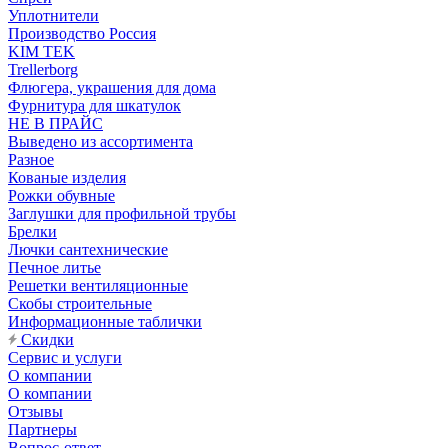
Уплотнители
Производство Россия
KIM TEK
Trellerborg
Флюгера, украшения для дома
Фурнитура для шкатулок
НЕ В ПРАЙС
Выведено из ассортимента
Разное
Кованые изделия
Рожки обувные
Заглушки для профильной трубы
Брелки
Лючки сантехнические
Печное литье
Решетки вентиляционные
Скобы строительные
Информационные таблички
Скидки
Сервис и услуги
О компании
О компании
Отзывы
Партнеры
Вопрос-ответ