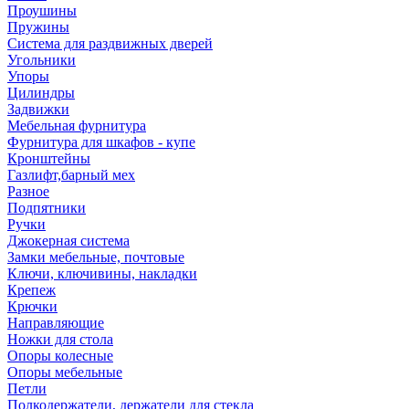
Проушины
Пружины
Система для раздвижных дверей
Угольники
Упоры
Цилиндры
Задвижки
Мебельная фурнитура
Фурнитура для шкафов - купе
Кронштейны
Газлифт,барный мех
Разное
Подпятники
Ручки
Джокерная система
Замки мебельные, почтовые
Ключи, ключивины, накладки
Крепеж
Крючки
Направляющие
Ножки для стола
Опоры колесные
Опоры мебельные
Петли
Полкодержатели, держатели для стекла