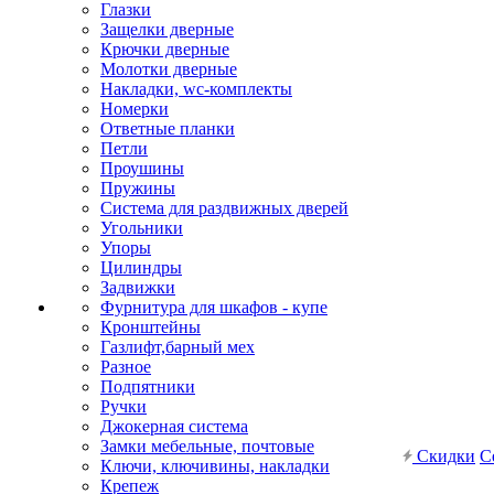
Глазки
Защелки дверные
Крючки дверные
Молотки дверные
Накладки, wc-комплекты
Номерки
Ответные планки
Петли
Проушины
Пружины
Система для раздвижных дверей
Угольники
Упоры
Цилиндры
Задвижки
Фурнитура для шкафов - купе
Кронштейны
Газлифт,барный мех
Разное
Подпятники
Ручки
Джокерная система
Замки мебельные, почтовые
Скидки
С
Ключи, ключивины, накладки
Крепеж