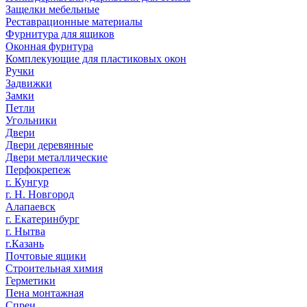
Защелки мебельные
Реставрационные материалы
Фурнитура для ящиков
Оконная фурнтура
Комплекующие для пластиковых окон
Ручки
Задвижки
Замки
Петли
Угольники
Двери
Двери деревянные
Двери металлические
Перфокрепеж
г. Кунгур
г. Н. Новгород
Алапаевск
г. Екатеринбург
г. Нытва
г.Казань
Почтовые ящики
Строительная химия
Герметики
Пена монтажная
Спреи