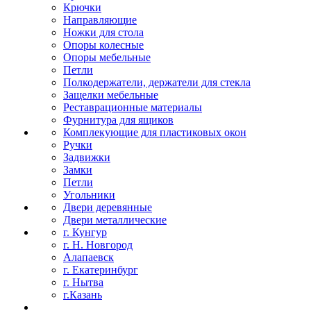
Крючки
Направляющие
Ножки для стола
Опоры колесные
Опоры мебельные
Петли
Полкодержатели, держатели для стекла
Защелки мебельные
Реставрационные материалы
Фурнитура для ящиков
Комплекующие для пластиковых окон
Ручки
Задвижки
Замки
Петли
Угольники
Двери деревянные
Двери металлические
г. Кунгур
г. Н. Новгород
Алапаевск
г. Екатеринбург
г. Нытва
г.Казань