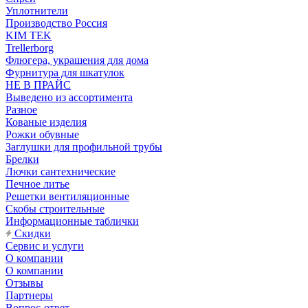
Уплотнители
Производство Россия
KIM TEK
Trellerborg
Флюгера, украшения для дома
Фурнитура для шкатулок
НЕ В ПРАЙС
Выведено из ассортимента
Разное
Кованые изделия
Рожки обувные
Заглушки для профильной трубы
Брелки
Лючки сантехнические
Печное литье
Решетки вентиляционные
Скобы строительные
Информационные таблички
Скидки
Сервис и услуги
О компании
О компании
Отзывы
Партнеры
Вопрос-ответ