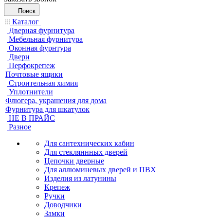
Поиск
Каталог
Дверная фурнитура
Мебельная фурнитура
Оконная фурнтура
Двери
Перфокрепеж
Почтовые ящики
Строительная химия
Уплотнители
Флюгера, украшения для дома
Фурнитура для шкатулок
НЕ В ПРАЙС
Разное
Для сантехнических кабин
Для стекляннных дверей
Цепочки дверные
Для аллюминевых дверей и ПВХ
Изделия из латунины
Крепеж
Ручки
Доводчики
Замки