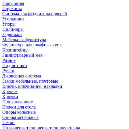
Проушины
Пружины
Система для раздвижных дверей
Угольники
Упоры
Цилиндры
Задвижки
Мебельная фурнитура
Фурнитура для шкафов - купе
Кронштейны
Газлифт,барный мех
Разное
Подпятники
Ручки
Джокерная система
Замки мебельные, почтовые
Ключи, ключивины, накладки
Крепеж
Крючки
Направляющие
Ножки для стола
Опоры колесные
Опоры мебельные
Петли
Полкодержатели, держатели для стекла