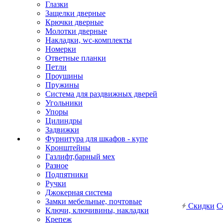
Глазки
Защелки дверные
Крючки дверные
Молотки дверные
Накладки, wc-комплекты
Номерки
Ответные планки
Петли
Проушины
Пружины
Система для раздвижных дверей
Угольники
Упоры
Цилиндры
Задвижки
Фурнитура для шкафов - купе
Кронштейны
Газлифт,барный мех
Разное
Подпятники
Ручки
Джокерная система
Замки мебельные, почтовые
Скидки
С
Ключи, ключивины, накладки
Крепеж