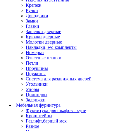
Крепеж
Ручки
Доводчики
Замки
Глазки
Защелки дверные
Крючки дверные
Молотки дверные
Накладки, wc-комплекты
Номерки
Ответные планки
Петли
Проушины
Пружины
Система для раздвижных дверей
Угольники
Упоры
Цилиндры
Задвижки
Мебельная фурнитура
Фурнитура для шкафов - купе
Кронштейны
Газлифт,барный мех
Разное