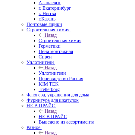
Алапаевск
г. Екатеринбург
г. Нытва
г.Казань
Почтовые ящики
Строительная химия
Назад
Строительная химия
Герметики
Пена монтажная
Спреи
Уплотнители
Назад
Уплотнители
Производство Россия
KIM TEK
Trellerborg
Флюгера, украшения для дома
Фурнитура для шкатулок
НЕ В ПРАЙС
Назад
НЕ В ПРАЙС
Выведено из ассортимента
Разное
Назад