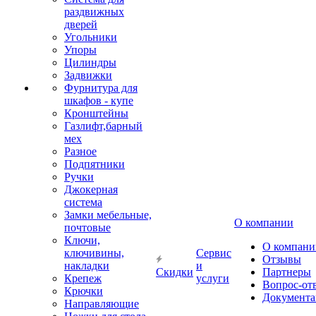
раздвижных
дверей
Угольники
Упоры
Цилиндры
Задвижки
Фурнитура для
шкафов - купе
Кронштейны
Газлифт,барный
мех
Разное
Подпятники
Ручки
Джокерная
система
Замки мебельные,
О компании
почтовые
Ключи,
О компани
ключивины,
Сервис
Отзывы
накладки
и
Скидки
Партнеры
Крепеж
услуги
Вопрос-от
Крючки
Документа
Направляющие