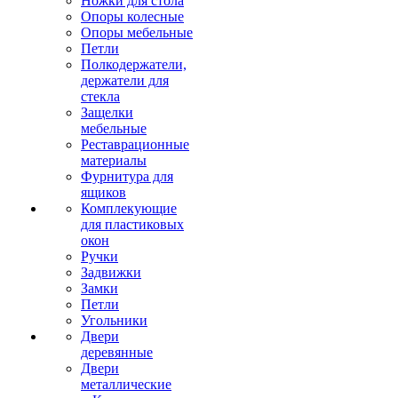
Ножки для стола
Опоры колесные
Опоры мебельные
Петли
Полкодержатели,
держатели для
стекла
Защелки
мебельные
Реставрационные
материалы
Фурнитура для
ящиков
Комплекующие
для пластиковых
окон
Ручки
Задвижки
Замки
Петли
Угольники
Двери
деревянные
Двери
металлические