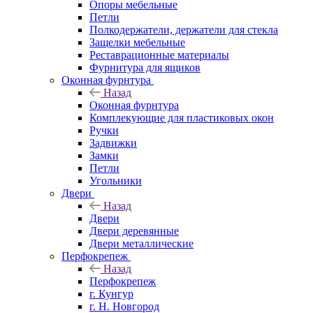
Опоры мебельные
Петли
Полкодержатели, держатели для стекла
Защелки мебельные
Реставрационные материалы
Фурнитура для ящиков
Оконная фурнтура
Назад
Оконная фурнтура
Комплекующие для пластиковых окон
Ручки
Задвижки
Замки
Петли
Угольники
Двери
Назад
Двери
Двери деревянные
Двери металлические
Перфокрепеж
Назад
Перфокрепеж
г. Кунгур
г. Н. Новгород