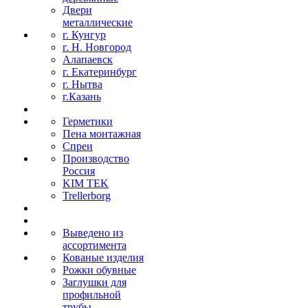
Двери
металлические
г. Кунгур
г. Н. Новгород
Алапаевск
г. Екатеринбург
г. Нытва
г.Казань
Герметики
Пена монтажная
Спреи
Производство
Россия
KIM TEK
Trellerborg
Выведено из
ассортимента
Кованые изделия
Рожки обувные
Заглушки для
профильной
трубы