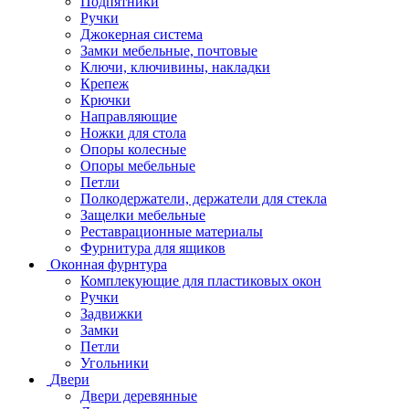
Подпятники
Ручки
Джокерная система
Замки мебельные, почтовые
Ключи, ключивины, накладки
Крепеж
Крючки
Направляющие
Ножки для стола
Опоры колесные
Опоры мебельные
Петли
Полкодержатели, держатели для стекла
Защелки мебельные
Реставрационные материалы
Фурнитура для ящиков
Оконная фурнтура
Комплекующие для пластиковых окон
Ручки
Задвижки
Замки
Петли
Угольники
Двери
Двери деревянные