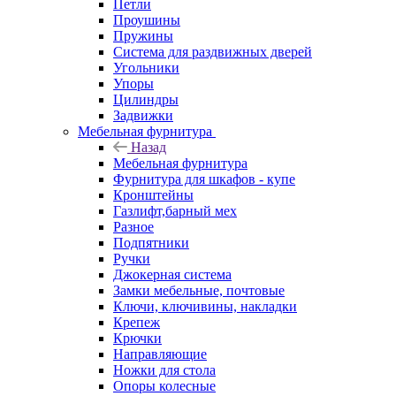
Петли
Проушины
Пружины
Система для раздвижных дверей
Угольники
Упоры
Цилиндры
Задвижки
Мебельная фурнитура
Назад
Мебельная фурнитура
Фурнитура для шкафов - купе
Кронштейны
Газлифт,барный мех
Разное
Подпятники
Ручки
Джокерная система
Замки мебельные, почтовые
Ключи, ключивины, накладки
Крепеж
Крючки
Направляющие
Ножки для стола
Опоры колесные