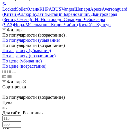
S-
Locked
Soller
Оланк
КНР
ABUS
Vanger
Шепард
Apecs
Avers
onguard
(Китай)
Аллюр
Булат (Китай)
г. Барановичи
г. Дмитровград
(Зенит, Омега)
г. Н. Новгород
г. Сарапул
г. Чебоксары
(ЧАЗ)
Нора-М
Сельмаш г.Киров
Чибис (Китай)
г. Кунгур
Фильтр
По популярности (возрастание)
По популярности (убывание)
По популярности (возрастание)
По алфавиту (убывание)
По алфавиту (возрастание)
По цене (убывание)
По цене (возрастание)
Фильтр
Сортировка
По популярности (возрастание)
Цена
Для сайта Розничная