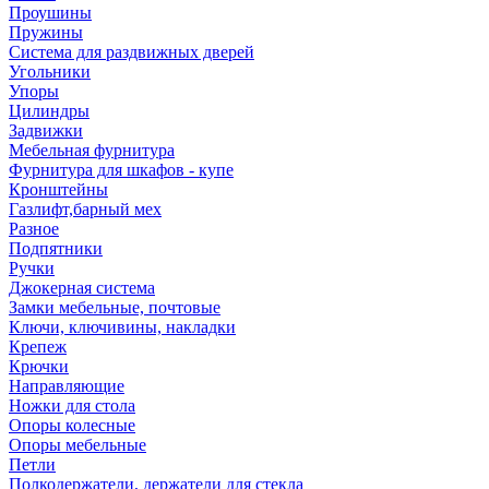
Проушины
Пружины
Система для раздвижных дверей
Угольники
Упоры
Цилиндры
Задвижки
Мебельная фурнитура
Фурнитура для шкафов - купе
Кронштейны
Газлифт,барный мех
Разное
Подпятники
Ручки
Джокерная система
Замки мебельные, почтовые
Ключи, ключивины, накладки
Крепеж
Крючки
Направляющие
Ножки для стола
Опоры колесные
Опоры мебельные
Петли
Полкодержатели, держатели для стекла