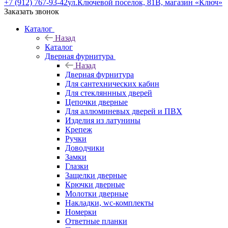
+7 (912) 767-93-42
ул.Ключевой поселок, 81В, магазин «Ключ»
Заказать звонок
Каталог
Назад
Каталог
Дверная фурнитура
Назад
Дверная фурнитура
Для сантехнических кабин
Для стекляннных дверей
Цепочки дверные
Для аллюминевых дверей и ПВХ
Изделия из латунины
Крепеж
Ручки
Доводчики
Замки
Глазки
Защелки дверные
Крючки дверные
Молотки дверные
Накладки, wc-комплекты
Номерки
Ответные планки