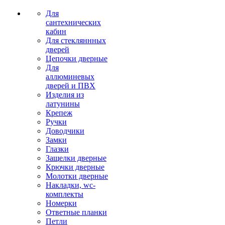
Для
сантехнических
кабин
Для стекляннных
дверей
Цепочки дверные
Для
аллюминевых
дверей и ПВХ
Изделия из
латунины
Крепеж
Ручки
Доводчики
Замки
Глазки
Защелки дверные
Крючки дверные
Молотки дверные
Накладки, wc-
комплекты
Номерки
Ответные планки
Петли