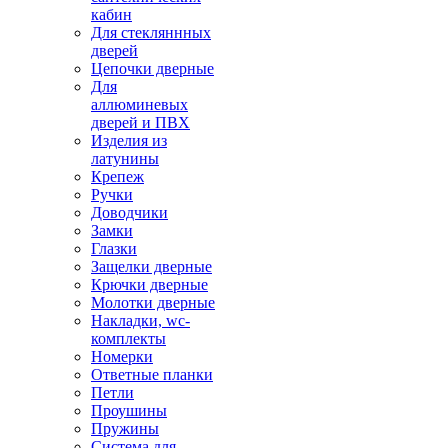
кабин
Для стекляннных
дверей
Цепочки дверные
Для
аллюминевых
дверей и ПВХ
Изделия из
латунины
Крепеж
Ручки
Доводчики
Замки
Глазки
Защелки дверные
Крючки дверные
Молотки дверные
Накладки, wc-
комплекты
Номерки
Ответные планки
Петли
Проушины
Пружины
Система для