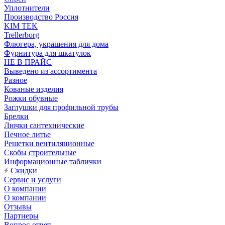
Уплотнители
Производство Россия
KIM TEK
Trellerborg
Флюгера, украшения для дома
Фурнитура для шкатулок
НЕ В ПРАЙС
Выведено из ассортимента
Разное
Кованые изделия
Рожки обувные
Заглушки для профильной трубы
Брелки
Лючки сантехнические
Печное литье
Решетки вентиляционные
Скобы строительные
Информационные таблички
Скидки
Сервис и услуги
О компании
О компании
Отзывы
Партнеры
Вопрос-ответ