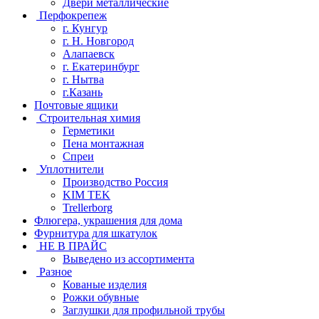
Двери металлические
Перфокрепеж
г. Кунгур
г. Н. Новгород
Алапаевск
г. Екатеринбург
г. Нытва
г.Казань
Почтовые ящики
Строительная химия
Герметики
Пена монтажная
Спреи
Уплотнители
Производство Россия
KIM TEK
Trellerborg
Флюгера, украшения для дома
Фурнитура для шкатулок
НЕ В ПРАЙС
Выведено из ассортимента
Разное
Кованые изделия
Рожки обувные
Заглушки для профильной трубы