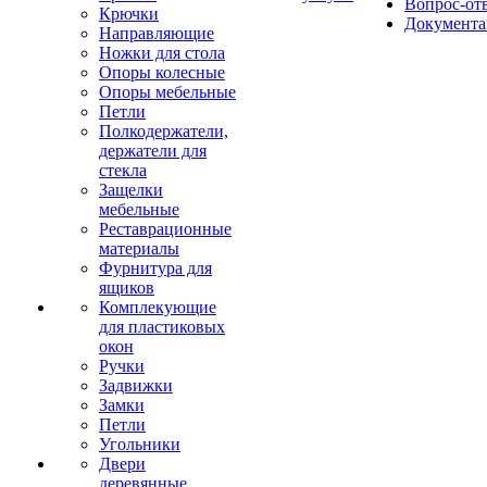
Вопрос-от
Крючки
Документа
Направляющие
Ножки для стола
Опоры колесные
Опоры мебельные
Петли
Полкодержатели,
держатели для
стекла
Защелки
мебельные
Реставрационные
материалы
Фурнитура для
ящиков
Комплекующие
для пластиковых
окон
Ручки
Задвижки
Замки
Петли
Угольники
Двери
деревянные