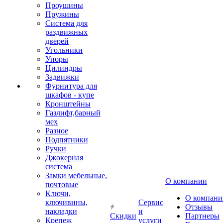
Проушины
Пружины
Система для
раздвижных
дверей
Угольники
Упоры
Цилиндры
Задвижки
Фурнитура для
шкафов - купе
Кронштейны
Газлифт,барный
мех
Разное
Подпятники
Ручки
Джокерная
система
Замки мебельные,
О компании
почтовые
Ключи,
О компани
ключивины,
Сервис
Отзывы
накладки
и
Скидки
Партнеры
Крепеж
услуги