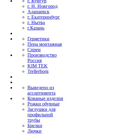
г. Кунгур
г. Н. Новгород
Алапаевск
г. Екатеринбург
г. Нытва
г.Казань
Герметики
Пена монтажная
Спреи
Производство
Россия
KIM TEK
Trellerborg
Выведено из
ассортимента
Кованые изделия
Рожки обувные
Заглушки для
профильной
трубы
Брелки
Лючки