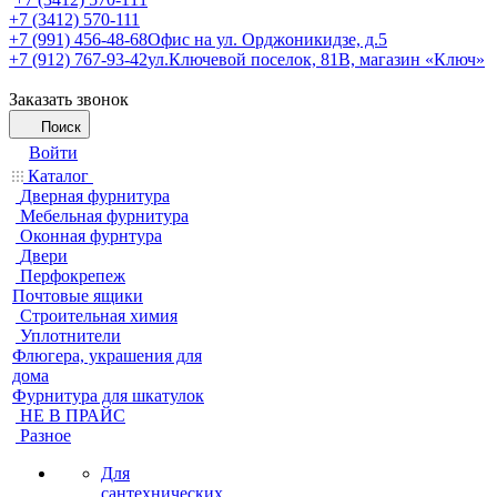
+7 (3412) 570-111
+7 (991) 456-48-68
Офис на ул. Орджоникидзе, д.5
+7 (912) 767-93-42
ул.Ключевой поселок, 81В, магазин «Ключ»
Заказать звонок
Поиск
Войти
Каталог
Дверная фурнитура
Мебельная фурнитура
Оконная фурнтура
Двери
Перфокрепеж
Почтовые ящики
Строительная химия
Уплотнители
Флюгера, украшения для
дома
Фурнитура для шкатулок
НЕ В ПРАЙС
Разное
Для
сантехнических