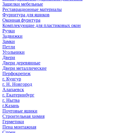
Защелки мебельные
Реставрационные материалы
Фурнитура для ящиков
Оконная фурнтура
Комплекующие для пластиковых окон
Ручки
Задвижки
Замки
Петли
Угольники
Двери
Двери деревянные
Двери металлические
Перфокрепеж
г. Кунгур
г. Н. Новгород
Алапаевск
г. Екатеринбург
г. Нытва
г.Казань
Почтовые ящики
Строительная химия
Герметики
Пена монтажная
Спреи