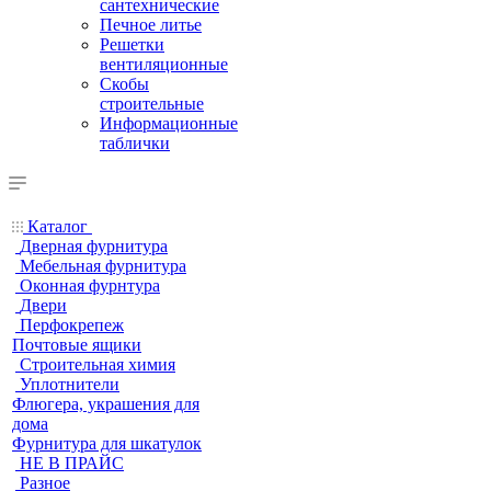
сантехнические
Печное литье
Решетки
вентиляционные
Скобы
строительные
Информационные
таблички
Каталог
Дверная фурнитура
Мебельная фурнитура
Оконная фурнтура
Двери
Перфокрепеж
Почтовые ящики
Строительная химия
Уплотнители
Флюгера, украшения для
дома
Фурнитура для шкатулок
НЕ В ПРАЙС
Разное