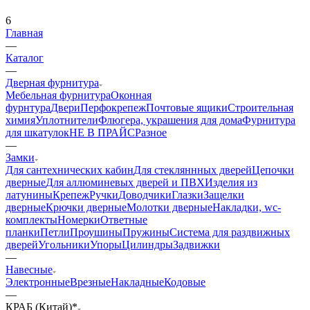
6
Главная
—
Каталог
—
Дверная фурнитура
Мебельная фурнитура
Оконная
фурнтура
Двери
Перфокрепеж
Почтовые ящики
Строительная
химия
Уплотнители
Флюгера, украшения для дома
Фурнитура
для шкатулок
НЕ В ПРАЙС
Разное
—
Замки
Для сантехнических кабин
Для стекляннных дверей
Цепочки
дверные
Для аллюминевых дверей и ПВХ
Изделия из
латунины
Крепеж
Ручки
Доводчики
Глазки
Защелки
дверные
Крючки дверные
Молотки дверные
Накладки, wc-
комплекты
Номерки
Ответные
планки
Петли
Проушины
Пружины
Система для раздвижных
дверей
Угольники
Упоры
Цилиндры
Задвижки
—
Навесные
Электронные
Врезные
Накладные
Кодовые
—
КРАБ (Китай)*