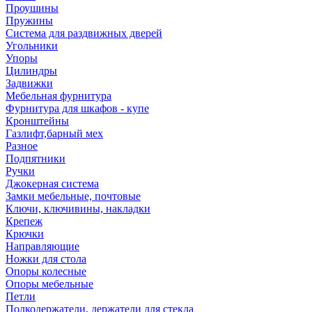
Проушины
Пружины
Система для раздвижных дверей
Угольники
Упоры
Цилиндры
Задвижки
Мебельная фурнитура
Фурнитура для шкафов - купе
Кронштейны
Газлифт,барный мех
Разное
Подпятники
Ручки
Джокерная система
Замки мебельные, почтовые
Ключи, ключивины, накладки
Крепеж
Крючки
Направляющие
Ножки для стола
Опоры колесные
Опоры мебельные
Петли
Полкодержатели, держатели для стекла