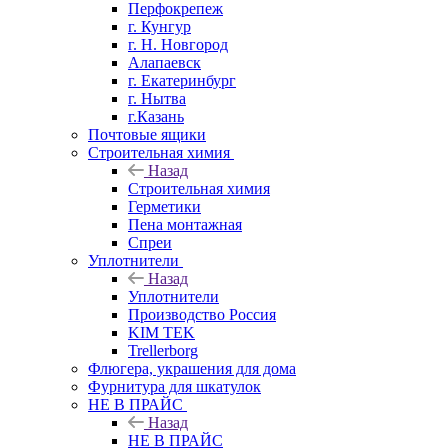
Перфокрепеж
г. Кунгур
г. Н. Новгород
Алапаевск
г. Екатеринбург
г. Нытва
г.Казань
Почтовые ящики
Строительная химия
Назад
Строительная химия
Герметики
Пена монтажная
Спреи
Уплотнители
Назад
Уплотнители
Производство Россия
KIM TEK
Trellerborg
Флюгера, украшения для дома
Фурнитура для шкатулок
НЕ В ПРАЙС
Назад
НЕ В ПРАЙС