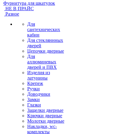
Фурнитура для шкатулок
НЕ В ПРАЙС
Разное
Для
сантехнических
кабин
Для стекляннных
дверей
Цепочки дверные
Для
аллюминевых
дверей и ПВХ
Изделия из
латунины
Крепеж
Ручки
Доводчики
Замки
Глазки
Защелки дверные
Крючки дверные
Молотки дверные
Накладки, wc-
комплекты