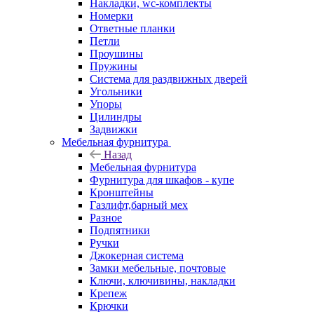
Накладки, wc-комплекты
Номерки
Ответные планки
Петли
Проушины
Пружины
Система для раздвижных дверей
Угольники
Упоры
Цилиндры
Задвижки
Мебельная фурнитура
Назад
Мебельная фурнитура
Фурнитура для шкафов - купе
Кронштейны
Газлифт,барный мех
Разное
Подпятники
Ручки
Джокерная система
Замки мебельные, почтовые
Ключи, ключивины, накладки
Крепеж
Крючки