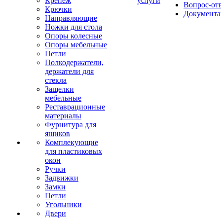
Крепеж
услуги
Вопрос-от
Крючки
Документа
Направляющие
Ножки для стола
Опоры колесные
Опоры мебельные
Петли
Полкодержатели,
держатели для
стекла
Защелки
мебельные
Реставрационные
материалы
Фурнитура для
ящиков
Комплекующие
для пластиковых
окон
Ручки
Задвижки
Замки
Петли
Угольники
Двери