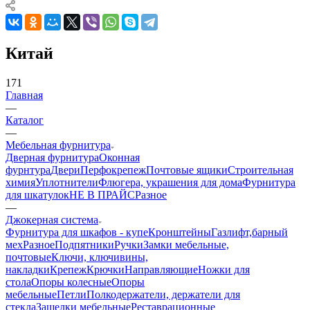
Китай
171
Главная
—
Каталог
—
Мебельная фурнитура
Дверная фурнитура
Оконная
фурнтура
Двери
Перфокрепеж
Почтовые ящики
Строительная
химия
Уплотнители
Флюгера, украшения для дома
Фурнитура
для шкатулок
НЕ В ПРАЙС
Разное
—
Джокерная система
Фурнитура для шкафов - купе
Кронштейны
Газлифт,барный
мех
Разное
Подпятники
Ручки
Замки мебельные,
почтовые
Ключи, ключивины,
накладки
Крепеж
Крючки
Направляющие
Ножки для
стола
Опоры колесные
Опоры
мебельные
Петли
Полкодержатели, держатели для
стекла
Защелки мебельные
Реставрационные