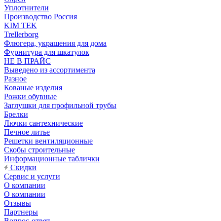
Уплотнители
Производство Россия
KIM TEK
Trellerborg
Флюгера, украшения для дома
Фурнитура для шкатулок
НЕ В ПРАЙС
Выведено из ассортимента
Разное
Кованые изделия
Рожки обувные
Заглушки для профильной трубы
Брелки
Лючки сантехнические
Печное литье
Решетки вентиляционные
Скобы строительные
Информационные таблички
Скидки
Сервис и услуги
О компании
О компании
Отзывы
Партнеры
Вопрос-ответ