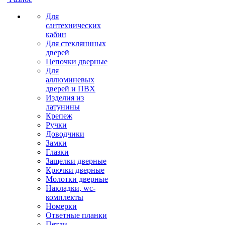
Для
сантехнических
кабин
Для стекляннных
дверей
Цепочки дверные
Для
аллюминевых
дверей и ПВХ
Изделия из
латунины
Крепеж
Ручки
Доводчики
Замки
Глазки
Защелки дверные
Крючки дверные
Молотки дверные
Накладки, wc-
комплекты
Номерки
Ответные планки
Петли