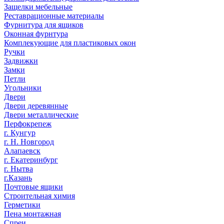
Защелки мебельные
Реставрационные материалы
Фурнитура для ящиков
Оконная фурнтура
Комплекующие для пластиковых окон
Ручки
Задвижки
Замки
Петли
Угольники
Двери
Двери деревянные
Двери металлические
Перфокрепеж
г. Кунгур
г. Н. Новгород
Алапаевск
г. Екатеринбург
г. Нытва
г.Казань
Почтовые ящики
Строительная химия
Герметики
Пена монтажная
Спреи