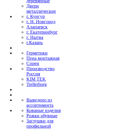
деревянные
Двери
металлические
г. Кунгур
г. Н. Новгород
Алапаевск
г. Екатеринбург
г. Нытва
г.Казань
Герметики
Пена монтажная
Спреи
Производство
Россия
KIM TEK
Trellerborg
Выведено из
ассортимента
Кованые изделия
Рожки обувные
Заглушки для
профильной