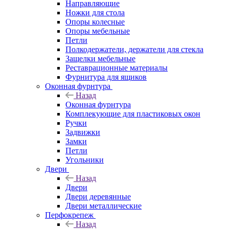
Направляющие
Ножки для стола
Опоры колесные
Опоры мебельные
Петли
Полкодержатели, держатели для стекла
Защелки мебельные
Реставрационные материалы
Фурнитура для ящиков
Оконная фурнтура
Назад
Оконная фурнтура
Комплекующие для пластиковых окон
Ручки
Задвижки
Замки
Петли
Угольники
Двери
Назад
Двери
Двери деревянные
Двери металлические
Перфокрепеж
Назад