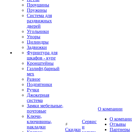
Проушины
Пружины
Система для
раздвижных
дверей
Угольники
Упоры
Цилиндры
Задвижки
Фурнитура для
шкафов - купе
Кронштейны
Газлифт,барный
мех
Разное
Подпятники
Ручки
Джокерная
система
Замки мебельные,
О компании
почтовые
Ключи,
О компани
ключивины,
Сервис
Отзывы
накладки
и
Скидки
Партнеры