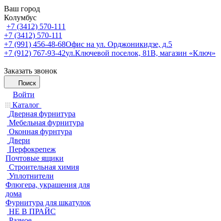
Ваш город
Колумбус
+7 (3412) 570-111
+7 (3412) 570-111
+7 (991) 456-48-68
Офис на ул. Орджоникидзе, д.5
+7 (912) 767-93-42
ул.Ключевой поселок, 81В, магазин «Ключ»
Заказать звонок
Поиск
Войти
Каталог
Дверная фурнитура
Мебельная фурнитура
Оконная фурнтура
Двери
Перфокрепеж
Почтовые ящики
Строительная химия
Уплотнители
Флюгера, украшения для
дома
Фурнитура для шкатулок
НЕ В ПРАЙС
Разное