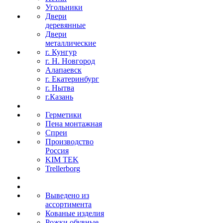
Угольники
Двери
деревянные
Двери
металлические
г. Кунгур
г. Н. Новгород
Алапаевск
г. Екатеринбург
г. Нытва
г.Казань
Герметики
Пена монтажная
Спреи
Производство
Россия
KIM TEK
Trellerborg
Выведено из
ассортимента
Кованые изделия
Рожки обувные