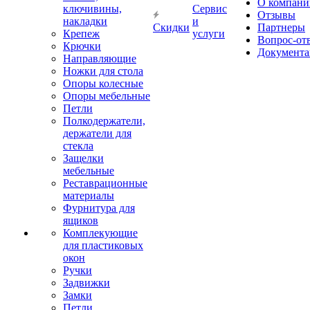
О компани
ключивины,
Сервис
Отзывы
накладки
и
Скидки
Партнеры
Крепеж
услуги
Вопрос-от
Крючки
Документа
Направляющие
Ножки для стола
Опоры колесные
Опоры мебельные
Петли
Полкодержатели,
держатели для
стекла
Защелки
мебельные
Реставрационные
материалы
Фурнитура для
ящиков
Комплекующие
для пластиковых
окон
Ручки
Задвижки
Замки
Петли