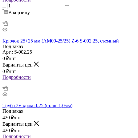
В корзину
Крючок 25+25 мм (AM09-25/25) Z-6 S-002.25, съемный
Под заказ
Арт.: S-002.25
0
₽
/шт
Варианты цен
0
₽
/шт
Подробности
Труба 2м хром d-25 (сталь 1,0мм)
Под заказ
420
₽
/шт
Варианты цен
420
₽
/шт
Подробности